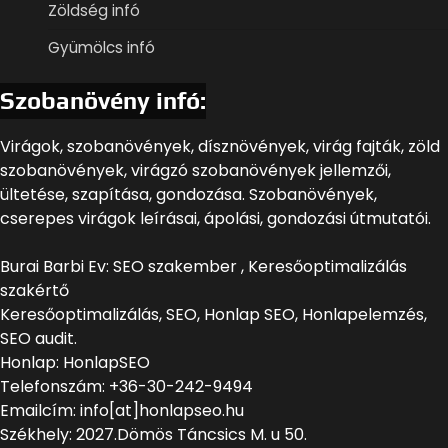
Zöldség infó
Gyümölcs infó
Szobanövény infó:
Virágok, szobanövények, dísznövények, virág fajták, zöld
szobanövények, virágzó szobanövények jellemzői,
ültetése, szapítása, gondozása. Szobanövények,
cserepes virágok leírásai, ápolási, gondozási útmutatói.
Burai Barbi Ev: SEO szakember , Keresőoptimalizálás
szakértő
Keresőoptimalizálás, SEO, Honlap SEO, Honlapelemzés,
SEO audit.
Honlap: HonlapSEO
Telefonszám: +36-30-242-9494
Emailcím: info[at]honlapseo.hu
Székhely: 2027.Dömös Táncsics M. u 50.