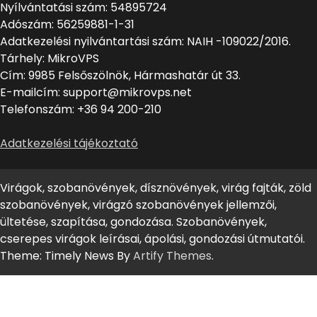
Nyílvántatási szám: 54895724
Adószám: 56259881-1-31
Adatkezelési nyilvántartási szám: NAIH -109022/2016.
Tárhely: MikroVPS
Cím: 9985 Felsőszölnök, Hármashatár út 33.
E-mailcím: support@mikrovps.net
Telefonszám: +36 94 200-210
Adatkezelési tájékoztató
Virágok, szobanövények, dísznövények, virág fajták, zöld
szobanövények, virágzó szobanövények jellemzői,
ültetése, szapítása, gondozása. Szobanövények,
cserepes virágok leírásai, ápolási, gondozási útmutatói.
Theme: Timely News By
Artify Themes
.