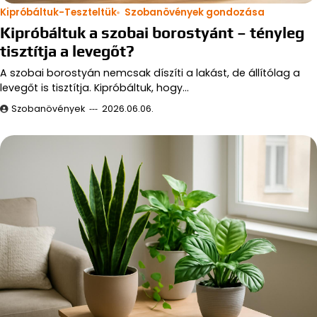
Kipróbáltuk-Teszteltük
Szobanövények gondozása
Kipróbáltuk a szobai borostyánt – tényleg
tisztítja a levegőt?
A szobai borostyán nemcsak díszíti a lakást, de állítólag a
levegőt is tisztítja. Kipróbáltuk, hogy…
Szobanövények
2026.06.06.