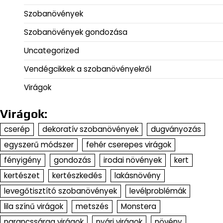
Szobanövények
Szobanövények gondozása
Uncategorized
Vendégcikkek a szobanövényekről
Virágok
Virágok:
cserép
dekoratív szobanövények
dugványozás
egyszerű módszer
fehér cserepes virágok
fényigény
gondozás
irodai növények
kert
kertészet
kertészkedés
lakásnövény
levegőtisztító szobanövények
levélproblémák
lila színű virágok
metszés
Monstera
narancssárga virágok
nyári virágok
növény