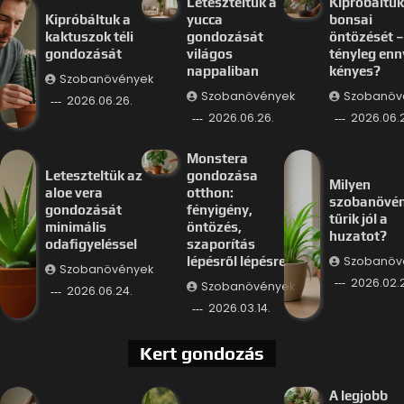
Leteszteltük a
Kipróbáltuk
Kipróbáltuk a
yucca
bonsai
kaktuszok téli
gondozását
öntözését –
gondozását
világos
tényleg enn
nappaliban
kényes?
Szobanövények
Szobanövények
Szobanöv
2026.06.26.
2026.06.26.
2026.06.
Monstera
Leteszteltük az
gondozása
Milyen
aloe vera
otthon:
szobanövé
gondozását
fényigény,
tűrik jól a
minimális
öntözés,
huzatot?
odafigyeléssel
szaporítás
Szobanöv
lépésről lépésre
Szobanövények
2026.02.
Szobanövények
2026.06.24.
2026.03.14.
Kert gondozás
A legjobb