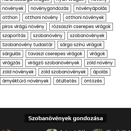
növények
növénygondozás
növényápolás
otthon
otthoni növény
otthoni növények
piros virágú növény
rózsaszín cserepes virágok
szaporítás
szobanövény
szobanövények
Szobanövény tudastár
sárga színű virágok
sárgulás
tavaszi cserepes virágok
virágok
virágzás
virágzó szobanövények
zöld növény
zöld növények
zöld szobanövények
ápolás
árnyéktűrő növények
átültetés
öntözés
Szobanövények gondozása