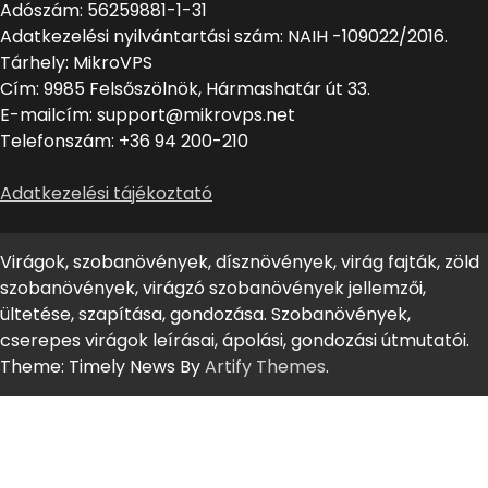
Adószám: 56259881-1-31
Adatkezelési nyilvántartási szám: NAIH -109022/2016.
Tárhely: MikroVPS
Cím: 9985 Felsőszölnök, Hármashatár út 33.
E-mailcím: support@mikrovps.net
Telefonszám: +36 94 200-210
Adatkezelési tájékoztató
Virágok, szobanövények, dísznövények, virág fajták, zöld
szobanövények, virágzó szobanövények jellemzői,
ültetése, szapítása, gondozása. Szobanövények,
cserepes virágok leírásai, ápolási, gondozási útmutatói.
Theme: Timely News By
Artify Themes
.