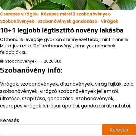
Cserepes virágok
Közepes méretű szobanövények
Szobanövények
Szobanövények gondozása
Virágok
10+1 legjobb légtisztító növény lakásba
Otthonunk levegője gyakran szennyezettebb, mint hinnénk.
Mutatjuk azt a 10+1 szobanövényt, amelyek nemcsak
feldobják a…
Szobanövények
2026.01.01.
Szobanövény infó:
Virágok, szobanövények, dísznövények, virág fajták, zöld
szobanövények, virágzó szobanövények jellemzői,
ültetése, szapítása, gondozása. Szobanövények,
cserepes virágok leírásai, ápolási, gondozási útmutatói.
Keresés
Keresés