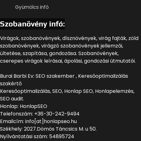
Gyümölcs infó
Szobanövény infó:
Virágok, szobanövények, dísznövények, virág fajták, zöld
szobanövények, virágzó szobanövények jellemzői,
ültetése, szapítása, gondozása. Szobanövények,
cserepes virágok leírásai, ápolási, gondozási útmutatói.
Burai Barbi Ev: SEO szakember , Keresőoptimalizálás
szakértő
Keresőoptimalizálás, SEO, Honlap SEO, Honlapelemzés,
SEO audit.
Honlap: HonlapSEO
Telefonszám: +36-30-242-9494
Emailcím: info[at]honlapseo.hu
Székhely: 2027.Dömös Táncsics M. u 50.
Nyílvántatási szám: 54895724