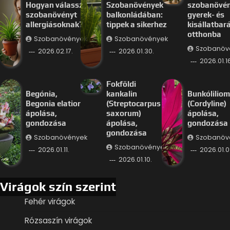
Hogyan válassz
Szobanövények
szobanövé
szobanövényt
balkonládában:
gyerek- és
allergiásoknak?
tippek a sikerhez
kisállatbar
otthonba
Szobanövények
Szobanövények
Szobanöv
2026.02.17.
2026.01.30.
2026.01.16
Fokföldi
Begónia,
kankalin
Bunkóliliom
Begonia elatior
(Streptocarpus
(Cordyline)
ápolása,
saxorum)
ápolása,
gondozása
ápolása,
gondozása
gondozása
Szobanövények
Szobanöv
Szobanövények
2026.01.11.
2026.01.0
2026.01.10.
Virágok szín szerint
Fehér virágok
Rózsaszín virágok