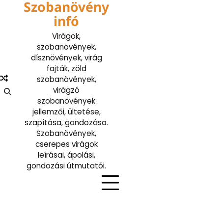
Szobanövény
Skip
to
infó
content
Virágok,
szobanövények,
dísznövények, virág
fajták, zöld
szobanövények,
virágzó
szobanövények
jellemzői, ültetése,
szapítása, gondozása.
Szobanövények,
cserepes virágok
leírásai, ápolási,
gondozási útmutatói.