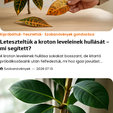
Kipróbáltuk-Teszteltük
Szobanövények gondozása
Leteszteltük a kroton leveleinek hullását –
mi segített?
A kroton leveleinek hullása sokakat bosszant, de kitartó
próbálkozásaink után felfedeztük, mi hoz igazi javulást.…
Szobanövények
2026.07.13.