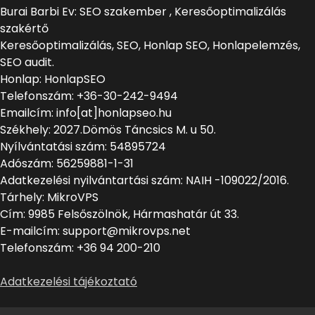
Burai Barbi Ev: SEO szakember , Keresőoptimalizálás
szakértő
Keresőoptimalizálás, SEO, Honlap SEO, Honlapelemzés,
SEO audit.
Honlap: HonlapSEO
Telefonszám: +36-30-242-9494
Emailcím: info[at]honlapseo.hu
Székhely: 2027.Dömös Táncsics M. u 50.
Nyílvántatási szám: 54895724
Adószám: 56259881-1-31
Adatkezelési nyilvántartási szám: NAIH -109022/2016.
Tárhely: MikroVPS
Cím: 9985 Felsőszölnök, Hármashatár út 33.
E-mailcím: support@mikrovps.net
Telefonszám: +36 94 200-210
Adatkezelési tájékoztató