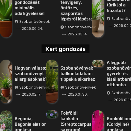
gondozását
fényigény,
tűrik jól a
minimális
öntözés,
huzatot?
odafigyeléssel
szaporítás
Szobanöv
lépésről lépésre
Szobanövények
2026.02.
Szobanövények
2026.06.24.
2026.03.14.
Kert gondozás
A legjobb
Hogyan válassz
Szobanövények
szobanövé
szobanövényt
balkonládában:
gyerek- és
allergiásoknak?
tippek a sikerhez
kisállatbar
otthonba
Szobanövények
Szobanövények
Szobanöv
2026.02.17.
2026.01.30.
2026.01.16
Fokföldi
Begónia,
kankalin
Bunkóliliom
Begonia elatior
(Streptocarpus
(Cordyline)
ápolása,
saxorum)
ápolása,