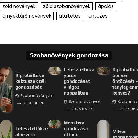
zöld növények
zöld szobanövények
ápolás
árnyéktűrő növények
átültetés
öntözés
Szobanövények gondozása
Leteszteltük a
Kipróbáltuk
Kipróbáltuk a
yucca
bonsai
kaktuszok téli
gondozását
öntözését –
gondozását
világos
tényleg enn
nappaliban
kényes?
Szobanövények
Szobanövények
Szobanöv
2026.06.26.
2026.06.26.
2026.06.
Monstera
Leteszteltük az
gondozása
Milyen
aloe vera
otthon:
szobanövé