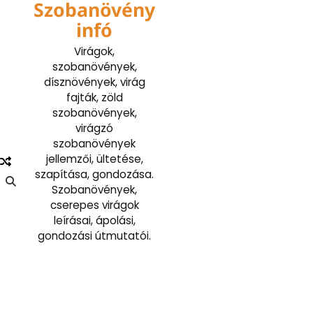
Szobanövény
Skip
to
infó
content
Virágok,
szobanövények,
dísznövények, virág
fajták, zöld
szobanövények,
virágzó
szobanövények
jellemzői, ültetése,
szapítása, gondozása.
Szobanövények,
cserepes virágok
leírásai, ápolási,
gondozási útmutatói.