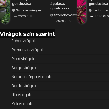
gondozása
ápolása,
gondozása
gondozása
Szobanövények
Szobanöv
Szobanövények
2026.01.11.
2026.01.0
2026.01.10.
Virágok szín szerint
Fehér virágok
Rózsaszín virágok
Piros virágok
Sárga virágok
Narancssárga virágok
Bordó virágok
Lila virágok
Kék virágok