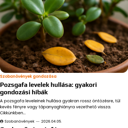
Szobanövények gondozása
Pozsgafa levelek hullása: gyakori
gondozási hibák
A pozsgafa leveleinek hullása gyakran rossz öntözésre, túl
kevés fényre vagy tápanyaghiányra vezethető vissza.
Cikkünkben…
Szobanövények
2026.04.05.