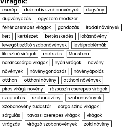
Virágok:
cserép
dekoratív szobanövények
dugvány
dugványozás
egyszerű módszer
fehér cserepes virágok
gondozás
irodai növények
kert
kertészet
kertészkedés
lakásnövény
levegőtisztító szobanövények
levélproblémák
lila színű virágok
metszés
Monstera
narancssárga virágok
nyári virágok
növény
növények
növénygondozás
növényápolás
otthon
otthoni növény
otthoni növények
piros virágú növény
rózsaszín cserepes virágok
szaporítás
szobanövény
szobanövények
Szobanövény tudastár
sárga színű virágok
sárgulás
tavaszi cserepes virágok
virágok
virágzás
virágzó szobanövények
zöld növény