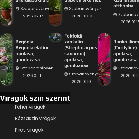
otthonba
Szobanövények
Szobanövények
Szobanöv
2026.02.17.
2026.01.30.
2026.01.16
Fokföldi
Begónia,
kankalin
Bunkóliliom
Begonia elatior
(Streptocarpus
(Cordyline)
ápolása,
saxorum)
ápolása,
gondozása
ápolása,
gondozása
gondozása
Szobanövények
Szobanöv
Szobanövények
2026.01.11.
2026.01.0
2026.01.10.
Virágok szín szerint
Fehér virágok
Rózsaszín virágok
Piros virágok