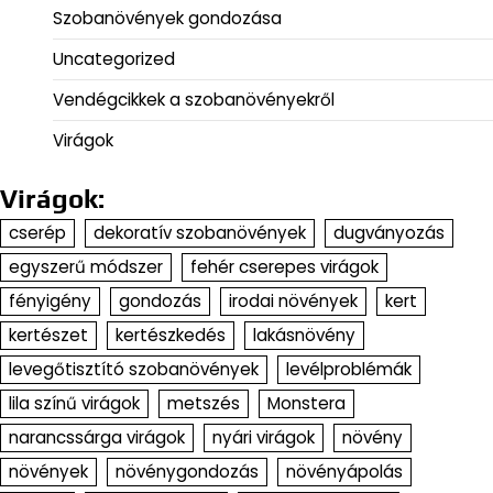
Szobanövények gondozása
Uncategorized
Vendégcikkek a szobanövényekről
Virágok
Virágok:
cserép
dekoratív szobanövények
dugványozás
egyszerű módszer
fehér cserepes virágok
fényigény
gondozás
irodai növények
kert
kertészet
kertészkedés
lakásnövény
levegőtisztító szobanövények
levélproblémák
lila színű virágok
metszés
Monstera
narancssárga virágok
nyári virágok
növény
növények
növénygondozás
növényápolás