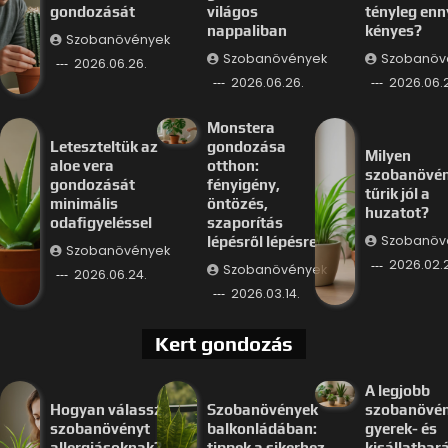
gondozását
világos
tényleg enn
nappaliban
kényes?
Szobanövények
Szobanövények
Szobanöv
2026.06.26.
2026.06.26.
2026.06.
Monstera
Leteszteltük az
gondozása
Milyen
aloe vera
otthon:
szobanövé
gondozását
fényigény,
tűrik jól a
minimális
öntözés,
huzatot?
odafigyeléssel
szaporítás
Szobanöv
lépésről lépésre
Szobanövények
2026.02.
Szobanövények
2026.06.24.
2026.03.14.
Kert gondozás
A legjobb
Hogyan válassz
Szobanövények
szobanövé
szobanövényt
balkonládában:
gyerek- és
allergiásoknak?
tippek a sikerhez
kisállatbar