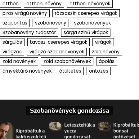
otthon
otthoni növény
otthoni növények
piros virágú növény
rózsaszín cserepes virágok
szaporítás
szobanövény
szobanövények
Szobanövény tudastár
sárga színű virágok
sárgulás
tavaszi cserepes virágok
virágok
virágzás
virágzó szobanövények
zöld növény
zöld növények
zöld szobanövények
ápolás
árnyéktűrő növények
átültetés
öntözés
Szobanövények gondozása
Leteszteltük a
Kipróbáltuk
Kipróbáltuk a
yucca
bonsai
kaktuszok téli
gondozását
öntözését –