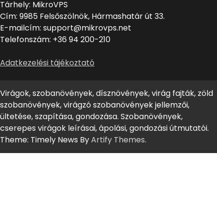
Tárhely: MikroVPS
Cím: 9985 Felsőszölnök, Hármashatár út 33.
E-mailcím: support@mikrovps.net
Telefonszám: +36 94 200-210
Adatkezelési tájékoztató
Virágok, szobanövények, dísznövények, virág fajták, zöld
szobanövények, virágzó szobanövények jellemzői,
ültetése, szapítása, gondozása. Szobanövények,
cserepes virágok leírásai, ápolási, gondozási útmutatói.
Theme: Timely News By
Artify Themes
.