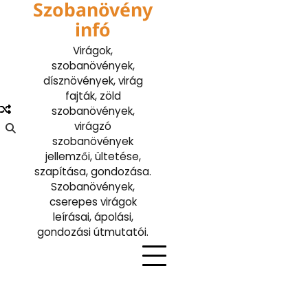
Szobanövény
Skip
to
infó
content
Virágok,
szobanövények,
dísznövények, virág
fajták, zöld
szobanövények,
virágzó
szobanövények
jellemzői, ültetése,
szapítása, gondozása.
Szobanövények,
cserepes virágok
leírásai, ápolási,
gondozási útmutatói.