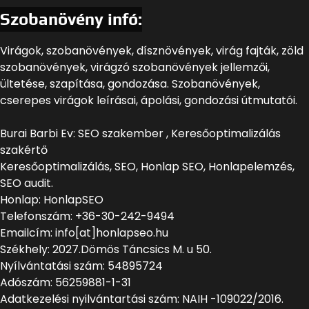
Szobanövény infó:
Virágok, szobanövények, dísznövények, virág fajták, zöld
szobanövények, virágzó szobanövények jellemzői,
ültetése, szapítása, gondozása. Szobanövények,
cserepes virágok leírásai, ápolási, gondozási útmutatói.
Burai Barbi Ev: SEO szakember , Keresőoptimalizálás
szakértő
Keresőoptimalizálás, SEO, Honlap SEO, Honlapelemzés,
SEO audit.
Honlap: HonlapSEO
Telefonszám: +36-30-242-9494
Emailcím: info[at]honlapseo.hu
Székhely: 2027.Dömös Táncsics M. u 50.
Nyílvántatási szám: 54895724
Adószám: 56259881-1-31
Adatkezelési nyilvántartási szám: NAIH -109022/2016.