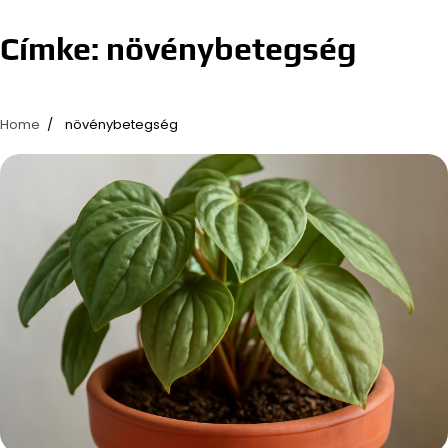
Címke:
növénybetegség
Home
növénybetegség