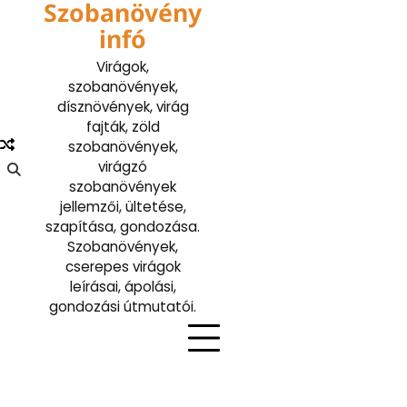
Szobanövény
Skip
to
infó
content
Virágok,
szobanövények,
dísznövények, virág
fajták, zöld
szobanövények,
virágzó
szobanövények
jellemzői, ültetése,
szapítása, gondozása.
Szobanövények,
cserepes virágok
leírásai, ápolási,
gondozási útmutatói.