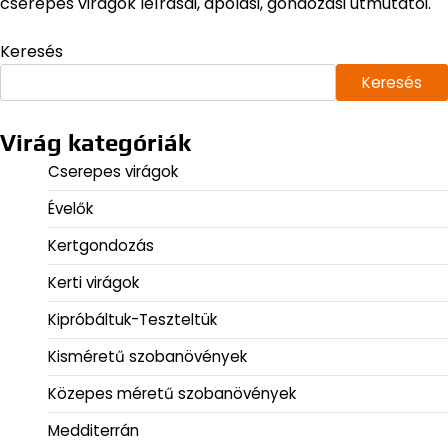
cserepes virágok leírásai, ápolási, gondozási útmutatói.
Keresés
Keresés
Virág kategóriák
Cserepes virágok
Évelők
Kertgondozás
Kerti virágok
Kipróbáltuk-Teszteltük
Kisméretű szobanövények
Közepes méretű szobanövények
Medditerrán