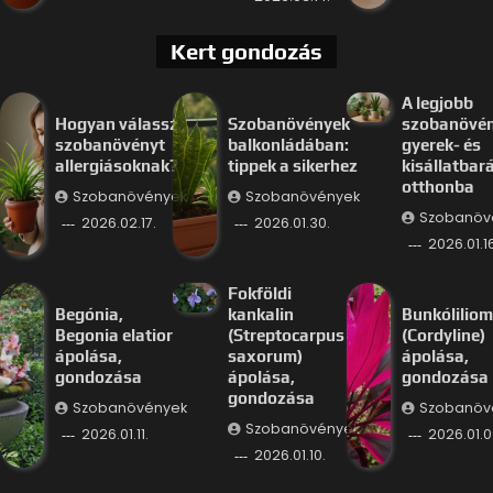
Kert gondozás
A legjobb
Hogyan válassz
Szobanövények
szobanövé
szobanövényt
balkonládában:
gyerek- és
allergiásoknak?
tippek a sikerhez
kisállatbar
otthonba
Szobanövények
Szobanövények
Szobanöv
2026.02.17.
2026.01.30.
2026.01.16
Fokföldi
Begónia,
kankalin
Bunkóliliom
Begonia elatior
(Streptocarpus
(Cordyline)
ápolása,
saxorum)
ápolása,
gondozása
ápolása,
gondozása
gondozása
Szobanövények
Szobanöv
Szobanövények
2026.01.11.
2026.01.0
2026.01.10.