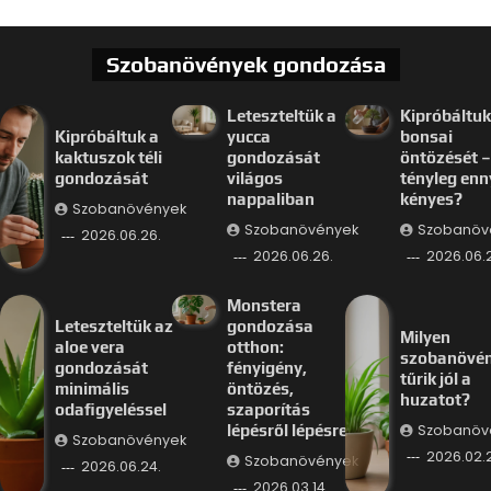
Szobanövények gondozása
Leteszteltük a
Kipróbáltuk
Kipróbáltuk a
yucca
bonsai
kaktuszok téli
gondozását
öntözését –
gondozását
világos
tényleg enn
nappaliban
kényes?
Szobanövények
Szobanövények
Szobanöv
2026.06.26.
2026.06.26.
2026.06.
Monstera
Leteszteltük az
gondozása
Milyen
aloe vera
otthon:
szobanövé
gondozását
fényigény,
tűrik jól a
minimális
öntözés,
huzatot?
odafigyeléssel
szaporítás
Szobanöv
lépésről lépésre
Szobanövények
2026.02.
Szobanövények
2026.06.24.
2026.03.14.