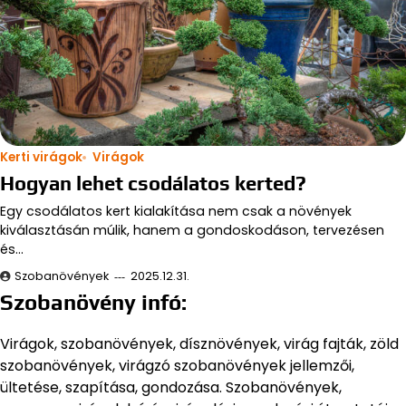
Kerti virágok
Virágok
Hogyan lehet csodálatos kerted?
Egy csodálatos kert kialakítása nem csak a növények
kiválasztásán múlik, hanem a gondoskodáson, tervezésen
és…
Szobanövények
2025.12.31.
Szobanövény infó:
Virágok, szobanövények, dísznövények, virág fajták, zöld
szobanövények, virágzó szobanövények jellemzői,
ültetése, szapítása, gondozása. Szobanövények,