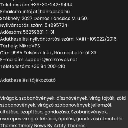
Telefonszám: +36-30-242-9494
Emailcím: info[at]honlapseo.hu
Székhely: 2027.Dömös Táncsics M. u 50.
Nyílvántatási szám: 54895724
Adószám: 56259881-1-31
Adatkezelési nyilvántartási szám: NAIH -109022/2016.
Tárhely: MikroVPS
Cím: 9985 Felsőszölnök, Hármashatár út 33.
E-mailcím: support@mikrovps.net
Telefonszám: +36 94 200-210
Adatkezelési tájékoztató
Virágok, szobanövények, dísznövények, virág fajták, zöld
szobanövények, virágzó szobanövények jellemzői,
ültetése, szapítása, gondozása. Szobanövények,
cserepes virágok leírásai, ápolási, gondozási útmutatói.
Theme: Timely News By
Artify Themes
.