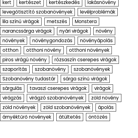
kert
kertészet
kertészkedés
lakásnövény
levegőtisztító szobanövények
levélproblémák
lila színű virágok
metszés
Monstera
narancssárga virágok
nyári virágok
növény
növények
növénygondozás
növényápolás
otthon
otthoni növény
otthoni növények
piros virágú növény
rózsaszín cserepes virágok
szaporítás
szobanövény
szobanövények
Szobanövény tudastár
sárga színű virágok
sárgulás
tavaszi cserepes virágok
virágok
virágzás
virágzó szobanövények
zöld növény
zöld növények
zöld szobanövények
ápolás
árnyéktűrő növények
átültetés
öntözés