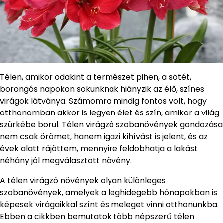
Télen, amikor odakint a természet pihen, a sötét,
borongós napokon sokunknak hiányzik az élő, színes
virágok látványa. Számomra mindig fontos volt, hogy
otthonomban akkor is legyen élet és szín, amikor a világ
szürkébe borul. Télen virágzó szobanövények gondozása
nem csak örömet, hanem igazi kihívást is jelent, és az
évek alatt rájöttem, mennyire feldobhatja a lakást
néhány jól megválasztott növény.
A télen virágzó növények olyan különleges
szobanövények, amelyek a leghidegebb hónapokban is
képesek virágaikkal színt és meleget vinni otthonunkba.
Ebben a cikkben bemutatok több népszerű télen