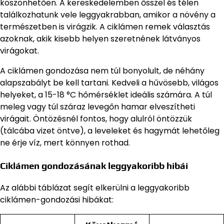
köszönhetően. A kereskedelemben ősszel és télen
találkozhatunk vele leggyakrabban, amikor a növény a
természetben is virágzik. A ciklámen remek választás
azoknak, akik kisebb helyen szeretnének látványos
virágokat.
A ciklámen gondozása nem túl bonyolult, de néhány
alapszabályt be kell tartani. Kedveli a hűvösebb, világos
helyeket, a 15-18 °C hőmérséklet ideális számára. A túl
meleg vagy túl száraz levegőn hamar elveszítheti
virágait. Öntözésnél fontos, hogy alulról öntözzük
(tálcába vizet öntve), a leveleket és hagymát lehetőleg
ne érje víz, mert könnyen rothad.
Ciklámen gondozásának leggyakoribb hibái
Az alábbi táblázat segít elkerülni a leggyakoribb
ciklámen-gondozási hibákat: