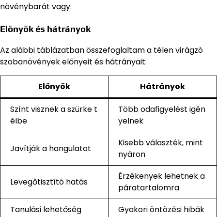
növénybarát vagy.
Előnyök és hátrányok
Az alábbi táblázatban összefoglaltam a télen virágzó
szobanövények előnyeit és hátrányait:
Előnyök
Hátrányok
Színt visznek a szürke t
Több odafigyelést igén
élbe
yelnek
Kisebb választék, mint
Javítják a hangulatot
nyáron
Érzékenyek lehetnek a
Levegőtisztító hatás
páratartalomra
Tanulási lehetőség
Gyakori öntözési hibák