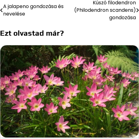
Kúszó filodendron
Bejegyzés
A jalapeno gondozása és
(Philodendron scandens)
nevelése
navigáció
gondozása
Ezt olvastad már?