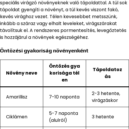
speciális virágzó növényeknek való tápoldattal. A túl sok
tápoldat gyengíti a növényt, a túl kevés viszont fakó,
kevés virághoz vezet. Télen kevesebbet metsszünk,
inkább a száraz vagy elhalt leveleket, virágszárakat
távolítsuk el. A rendszeres pormentesítés, levegőztetés
is hozzájárul a növények egészségéhez.
Öntözési gyakoriság növényenként
Öntözés gya
Tápoldatoz
Növény neve
korisága tél
ás
en
2-3 hetente,
Amarillisz
7-10 naponta
virágzáskor
5-7 naponta
Ciklámen
3 hetente
(alulról)