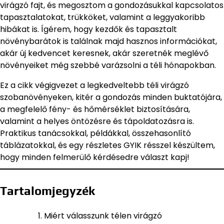
virágzó fajt, és megosztom a gondozásukkal kapcsolatos
tapasztalatokat, trükköket, valamint a leggyakoribb
hibákat is. Ígérem, hogy kezdők és tapasztalt
növénybarátok is találnak majd hasznos információkat,
akár új kedvencet keresnek, akár szeretnék meglévő
növényeiket még szebbé varázsolni a téli hónapokban.
Ez a cikk végigvezet a legkedveltebb téli virágzó
szobanövényeken, kitér a gondozás minden buktatójára,
a megfelelő fény- és hőmérséklet biztosítására,
valamint a helyes öntözésre és tápoldatozásra is.
Praktikus tanácsokkal, példákkal, összehasonlító
táblázatokkal, és egy részletes GYIK résszel készültem,
hogy minden felmerülő kérdésedre választ kapj!
Tartalomjegyzék
Miért válasszunk télen virágzó