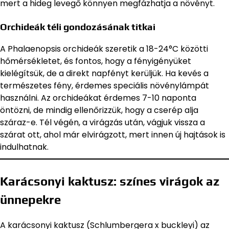
mert a hideg levegő könnyen megfázhatja a növényt.
Orchideák téli gondozásának titkai
A Phalaenopsis orchideák szeretik a 18-24°C közötti
hőmérsékletet, és fontos, hogy a fényigényüket
kielégítsük, de a direkt napfényt kerüljük. Ha kevés a
természetes fény, érdemes speciális növénylámpát
használni. Az orchideákat érdemes 7-10 naponta
öntözni, de mindig ellenőrizzük, hogy a cserép alja
száraz-e. Tél végén, a virágzás után, vágjuk vissza a
szárat ott, ahol már elvirágzott, mert innen új hajtások is
indulhatnak.
Karácsonyi kaktusz: színes virágok az
ünnepekre
A karácsonyi kaktusz (Schlumbergera x buckleyi) az