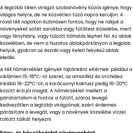
A legtöbb télen virágzó szobanövény közös igénye, hogy
világos helyre, de ne közvetlen tűző napra kerüljön. A
rövid téli napokon különösen fontos, hogy ne rakjuk a
növényeket sötét sarokba vagy fűtőtest közelébe, mert
vagy fényhiány, vagy túlzott hőhatás léphet fel. Az ablak
közelében, de nem a huzatos ablakpárkányon a legjobb
helyük, gyakran az északi vagy keleti fekvésű ablak
ideális.
A téli hőmérséklet igények fajtánként eltérnek: például a
ciklámen 15-18°C-ot szeret, az amarillisz és orchidea
inkább 18-22°C-ot, a karácsonyi kaktusz pedig 16-20°C
között érzi jól magát. A hőmérséklet mellett a
páratartalom is fontos: a fűtött, száraz levegő
kedvezőtlen a legtöbb virágzónak, ezért érdemes
párásítani a levegőt, vagy a növények közelébe vízzel
töltött tálkát helyezni.
Fény- és hőszükséglet növényenként