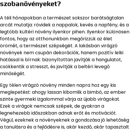
szobanövényeket?
A téli hónapokban a természet sokszor barátságtalan
arcát mutatja: rövidek a nappalok, kevés a napfény, és a
legtöbb kültéri növény ilyenkor pihen. Ilyenkor különösen
fontos, hogy az otthonunkban megőrizzük az élet
örömét, a természet szépségét. A lakásban virágzó
növények nem csupán dekorációk, hanem pozitív lelki
hatással is bírnak: bizonyítottan javítják a hangulatot,
csökkentik a stresszt, és javítják a beltéri levegő
minőségét.
Egy télen virágzó növény minden napra hoz egy kis
meglepetést: ahogy lassan kibomlik a bimbó, az ember
szinte gyermeki izgalommal várja az újabb virágokat.
Ezek a virágok nemcsak szépek, de gyakran a
legnehezebb időszakban adnak erőt és motivációt.
Végül, ezeknek a növényeknek a gondozása jó lehetőség
a tanulásra és a fejlődésre is, akár kezdő, akár tapasztalt