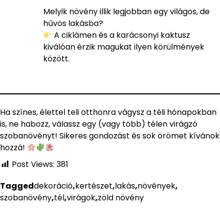
Melyik növény illik legjobban egy világos, de
hűvös lakásba?
A ciklámen és a karácsonyi kaktusz
kiválóan érzik magukat ilyen körülmények
között.
Ha színes, élettel teli otthonra vágysz a téli hónapokban
is, ne habozz, válassz egy (vagy több) télen virágzó
szobanövényt! Sikeres gondozást és sok örömet kívánok
hozzá!
Post Views:
381
Tagged
dekoráció
,
kertészet
,
lakás
,
növények
,
szobanövény
,
tél
,
virágok
,
zöld növény