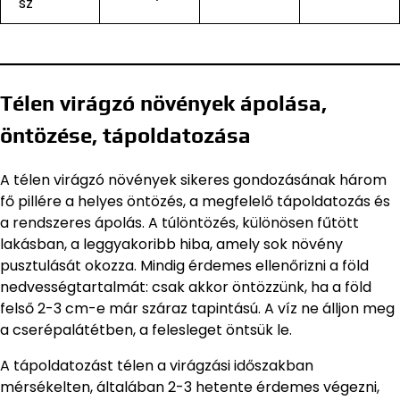
sz
Télen virágzó növények ápolása,
öntözése, tápoldatozása
A télen virágzó növények sikeres gondozásának három
fő pillére a helyes öntözés, a megfelelő tápoldatozás és
a rendszeres ápolás. A túlöntözés, különösen fűtött
lakásban, a leggyakoribb hiba, amely sok növény
pusztulását okozza. Mindig érdemes ellenőrizni a föld
nedvességtartalmát: csak akkor öntözzünk, ha a föld
felső 2-3 cm-e már száraz tapintású. A víz ne álljon meg
a cserépalátétben, a felesleget öntsük le.
A tápoldatozást télen a virágzási időszakban
mérsékelten, általában 2-3 hetente érdemes végezni,