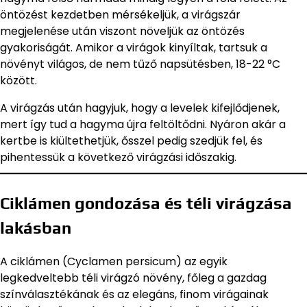
öntözést kezdetben mérsékeljük, a virágszár
megjelenése után viszont növeljük az öntözés
gyakoriságát. Amikor a virágok kinyíltak, tartsuk a
növényt világos, de nem tűző napsütésben, 18-22 °C
között.
A virágzás után hagyjuk, hogy a levelek kifejlődjenek,
mert így tud a hagyma újra feltöltődni. Nyáron akár a
kertbe is kiültethetjük, ősszel pedig szedjük fel, és
pihentessük a következő virágzási időszakig.
Ciklámen gondozása és téli virágzása
lakásban
A ciklámen (Cyclamen persicum) az egyik
legkedveltebb téli virágzó növény, főleg a gazdag
színválasztékának és az elegáns, finom virágainak