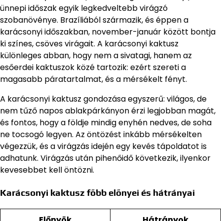
ünnepi időszak egyik legkedveltebb virágzó
szobanövénye. Brazíliából származik, és éppen a
karácsonyi időszakban, november-január között bontja
ki színes, csöves virágait. A karácsonyi kaktusz
különleges abban, hogy nem a sivatagi, hanem az
esőerdei kaktuszok közé tartozik: ezért szereti a
magasabb páratartalmat, és a mérsékelt fényt.
A karácsonyi kaktusz gondozása egyszerű: világos, de
nem tűző napos ablakpárkányon érzi legjobban magát,
és fontos, hogy a földje mindig enyhén nedves, de soha
ne tocsogó legyen. Az öntözést inkább mérsékelten
végezzük, és a virágzás idején egy kevés tápoldatot is
adhatunk. Virágzás után pihenőidő következik, ilyenkor
kevesebbet kell öntözni.
Karácsonyi kaktusz főbb előnyei és hátrányai
Előnyök
Hátrányok