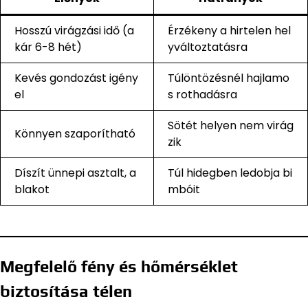
Hosszú virágzási idő (a
Érzékeny a hirtelen hel
kár 6-8 hét)
yváltoztatásra
Kevés gondozást igény
Túlöntözésnél hajlamo
el
s rothadásra
Sötét helyen nem virág
Könnyen szaporítható
zik
Díszít ünnepi asztalt, a
Túl hidegben ledobja bi
blakot
mbóit
Megfelelő fény és hőmérséklet
biztosítása télen