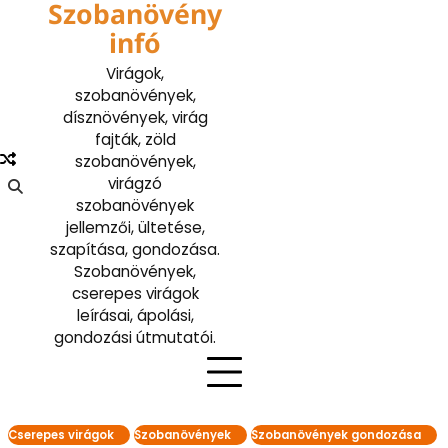
Szobanövény
Skip
to
infó
content
Virágok,
szobanövények,
dísznövények, virág
fajták, zöld
szobanövények,
virágzó
szobanövények
jellemzői, ültetése,
szapítása, gondozása.
Szobanövények,
cserepes virágok
leírásai, ápolási,
gondozási útmutatói.
Cserepes virágok
Szobanövények
Szobanövények gondozása