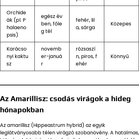
Orchide
egész év
ák (pl. P
fehér, lil
ben, főle
Közepes
halaeno
a, sárga
g tél
psis)
Karácso
novemb
rózsaszí
nyi kaktu
er-januá
n, piros, f
Könnyű
sz
r
ehér
Az Amarillisz: csodás virágok a hideg
hónapokban
Az amarillisz (Hippeastrum hybrid) az egyik
leglátványosabb télen virágzó szobanövény. A hatalmas,