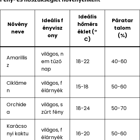
Ideális
Ideális f
Páratar
Növény
hőmérs
ényvisz
talom
neve
éklet (°
ony
(%)
C)
világos, n
Amarillis
em tűző
18-22
40-60
z
nap
Cikláme
világos, f
15-18
50-60
n
élárnyék
Orchide
világos, s
18-24
50-70
a
zűrt fény
Karácso
világos, f
nyi kaktu
16-20
50-60
élárnyék