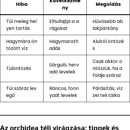
Következmé
Hiba
Megoldás
ny
Túl meleg hel
Elhullajtja a vi
Hűvösebb ab
yen tartás
rágokat
lakpárkány
Hagymára ön
Hagymaroth
Alulról öntözé
tözött víz
adás
s
Csak akkor ö
Sárguló, herv
Túlöntözés
ntözzük, ha a
adó levelek
földje száraz
Túl száraz lev
Ráncos, fonn
Párásítás, víz
egő
yadt levelek
zel teli tálka
Az orchidea téli virágzása: tippek és