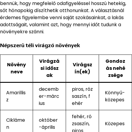
bennük, hogy megfelelő odafigyeléssel hosszú hetekig,
sőt hónapokig díszíthetik otthonunkat. A választásnál
érdemes figyelembe venni saját szokásainkat, a lakás
adottságait, valamint azt, hogy mennyi időt tudunk a
növényekre szánni.
Népszerű téli virágzó növények
Virágzá
Gondoz
Növény
Virágsz
si idősz
ás nehé
neve
ín(ek)
ak
zsége
decemb
piros, róz
Amarillis
Könnyű-
er-márc
saszín, f
z
közepes
ius
ehér
fehér, ró
Cikláme
október
zsaszín,
Közepes
n
-április
piros