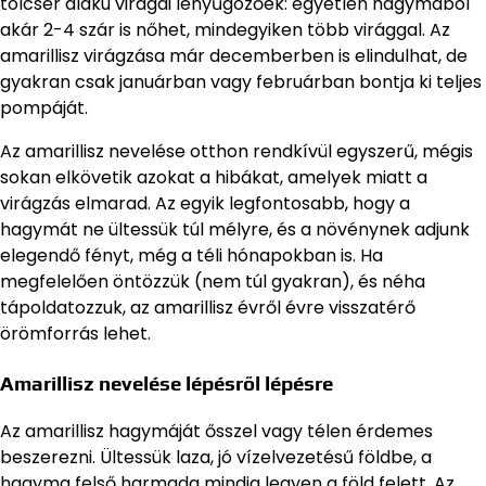
tölcsér alakú virágai lenyűgözőek: egyetlen hagymából
akár 2-4 szár is nőhet, mindegyiken több virággal. Az
amarillisz virágzása már decemberben is elindulhat, de
gyakran csak januárban vagy februárban bontja ki teljes
pompáját.
Az amarillisz nevelése otthon rendkívül egyszerű, mégis
sokan elkövetik azokat a hibákat, amelyek miatt a
virágzás elmarad. Az egyik legfontosabb, hogy a
hagymát ne ültessük túl mélyre, és a növénynek adjunk
elegendő fényt, még a téli hónapokban is. Ha
megfelelően öntözzük (nem túl gyakran), és néha
tápoldatozzuk, az amarillisz évről évre visszatérő
örömforrás lehet.
Amarillisz nevelése lépésről lépésre
Az amarillisz hagymáját ősszel vagy télen érdemes
beszerezni. Ültessük laza, jó vízelvezetésű földbe, a
hagyma felső harmada mindig legyen a föld felett. Az