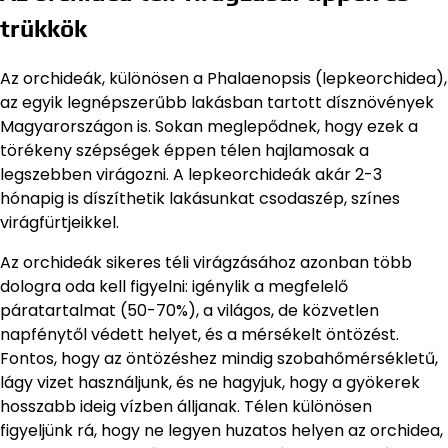
trükkök
Az orchideák, különösen a Phalaenopsis (lepkeorchidea),
az egyik legnépszerűbb lakásban tartott dísznövények
Magyarországon is. Sokan meglepődnek, hogy ezek a
törékeny szépségek éppen télen hajlamosak a
legszebben virágozni. A lepkeorchideák akár 2-3
hónapig is díszíthetik lakásunkat csodaszép, színes
virágfürtjeikkel.
Az orchideák sikeres téli virágzásához azonban több
dologra oda kell figyelni: igénylik a megfelelő
páratartalmat (50-70%), a világos, de közvetlen
napfénytől védett helyet, és a mérsékelt öntözést.
Fontos, hogy az öntözéshez mindig szobahőmérsékletű,
lágy vizet használjunk, és ne hagyjuk, hogy a gyökerek
hosszabb ideig vízben álljanak. Télen különösen
figyeljünk rá, hogy ne legyen huzatos helyen az orchidea,