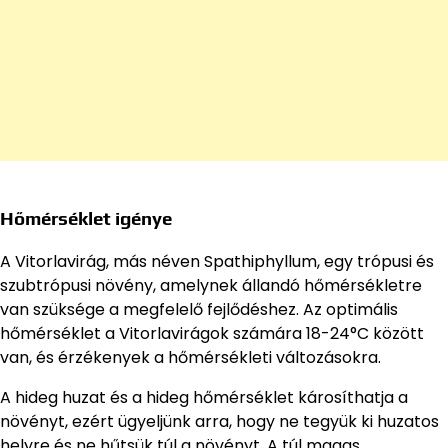
Hőmérséklet igénye
A Vitorlavirág, más néven Spathiphyllum, egy trópusi és
szubtrópusi növény, amelynek állandó hőmérsékletre
van szüksége a megfelelő fejlődéshez. Az optimális
hőmérséklet a Vitorlavirágok számára 18-24°C között
van, és érzékenyek a hőmérsékleti változásokra.
A hideg huzat és a hideg hőmérséklet károsíthatja a
növényt, ezért ügyeljünk arra, hogy ne tegyük ki huzatos
helyre és ne hűtsük túl a növényt. A túl magas