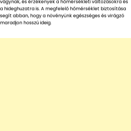
vágynak, és érzékenyek a hőmérsékleti változásokra és
a hideghuzatra is. A megfelelő hőmérséklet biztosítása
segít abban, hogy a növényünk egészséges és virágzó
maradjon hosszú ideig.