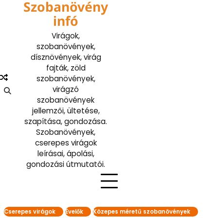
Szobanövény
Skip
to
infó
content
Virágok,
szobanövények,
dísznövények, virág
fajták, zöld
szobanövények,
virágzó
szobanövények
jellemzői, ültetése,
szapítása, gondozása.
Szobanövények,
cserepes virágok
leírásai, ápolási,
gondozási útmutatói.
Cserepes virágok
Évelők
Közepes méretű szobanövények