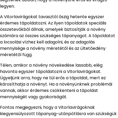
legyen.
A Vitorlavirágokat tavasztól őszig hetente egyszer
érdemes tápoldatozni. Az ilyen tápoldatok speciális
összetevőkből állnak, amelyek biztosítják a növény
számára az összes szükséges tápanyagot. A tápoldatot
a locsolási vízhez kell adagolni, és az adagolás
mennyisége a növény méretétől és az ültetőedény
méretétől függ.
Télen, amikor a növény növekedése lassabb, elég
havonta egyszer tápoldatozni a Vitorlavirágokat.
Ügyeljünk arra, hogy ne túl erős a tápoldat, mert ez
károsíthatja a növényt. Ha a növényünknek problémái
vannak, akkor érdemes csökkenteni a tápoldat
mennyiségét vagy gyakoriságát.
Fontos megjegyezni, hogy a Vitorlavirágoknak
kiegyensúlyozott tápanyag-utánpótlásra van szükségük