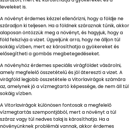
leveleket is.
A növényt érdemes kézzel ellenőrizni, hogy a földje ne
száradjon ki teljesen. Ha a földnek száraznak tűnik, akkor
alaposan öntözzük meg a növényt, és hagyjuk, hogy a
föld felszívja a vizet. Ügyeljünk arra, hogy ne álljon túl
sokáig vízben, mert ez károsíthatja a gyökereket és
elősegítheti a gombás megbetegedéseket.
A növényhöz érdemes speciális virágföldet vásárolni,
amely megfelelő összetételű és jól átereszti a vizet. A
virágföld legjobb összetétele a Vitorlavirágok számára
az, amelynek jó a vízmegtartó képessége, de nem áll túl
sokáig vízben.
A Vitorlavirágok különösen fontosak a megfelelő
vízmegtartás szempontjából, mert a növényt a túl
száraz vagy túl nedves talaj is károsíthatja. Ha a
növényünknek problémái vannak, akkor érdemes