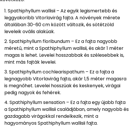
Spathiphyllum wallisii – Az egyik legismertebb és
leggyakoribb Vitorlavirág fajta. A növények mérete
általában 30-60 cm között változik, és sötétzöld
leveleik ovális alakúak.
Spathiphyllum floribundum – Ez a fajta nagyobb
méretű, mint a Spathiphyllum wallisii, és akár 1 méter
magas is lehet. Levelei hosszabbak és szélesebbek is,
mint más fajták levelei.
Spathiphyllum cochlearispathum – Ez a fajta a
legnagyobb Vitorlavirág fajta, akár 1,5 méter magasra
is megnőhet. Levelei hosszúak és keskenyek, virágai
pedig nagyok és fehérek.
Spathiphyllum sensation – Ez a fajta egy újabb fajta
a Spathiphyllum wallisii családjában, amely nagyobb és
gazdagabb virágokkal rendelkezik, mint a
hagyományos Spathiphyllum wallisii fajta.