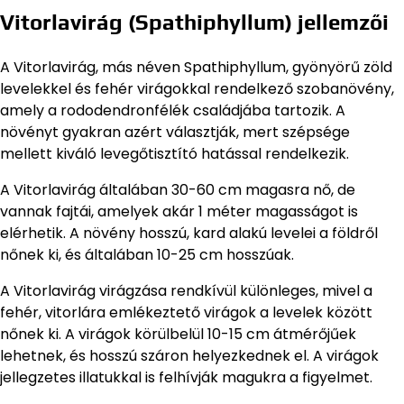
Vitorlavirág (Spathiphyllum) jellemzői
A Vitorlavirág, más néven Spathiphyllum, gyönyörű zöld
levelekkel és fehér virágokkal rendelkező szobanövény,
amely a rododendronfélék családjába tartozik. A
növényt gyakran azért választják, mert szépsége
mellett kiváló levegőtisztító hatással rendelkezik.
A Vitorlavirág általában 30-60 cm magasra nő, de
vannak fajtái, amelyek akár 1 méter magasságot is
elérhetik. A növény hosszú, kard alakú levelei a földről
nőnek ki, és általában 10-25 cm hosszúak.
A Vitorlavirág virágzása rendkívül különleges, mivel a
fehér, vitorlára emlékeztető virágok a levelek között
nőnek ki. A virágok körülbelül 10-15 cm átmérőjűek
lehetnek, és hosszú száron helyezkednek el. A virágok
jellegzetes illatukkal is felhívják magukra a figyelmet.