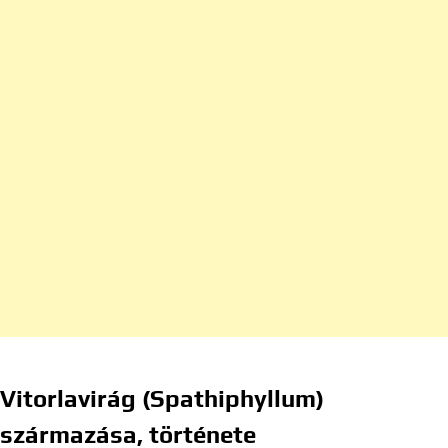
Vitorlavirág (Spathiphyllum)
származása, története