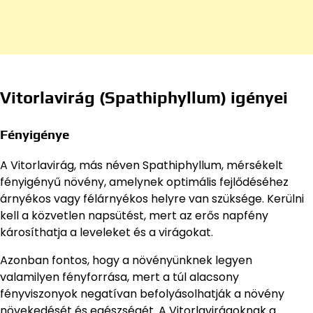
Vitorlavirág (Spathiphyllum) igényei
Fényigénye
A Vitorlavirág, más néven Spathiphyllum, mérsékelt
fényigényű növény, amelynek optimális fejlődéséhez
árnyékos vagy félárnyékos helyre van szüksége. Kerülni
kell a közvetlen napsütést, mert az erős napfény
károsíthatja a leveleket és a virágokat.
Azonban fontos, hogy a növényünknek legyen
valamilyen fényforrása, mert a túl alacsony
fényviszonyok negatívan befolyásolhatják a növény
növekedését és egészségét. A Vitorlavirágoknak a