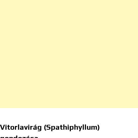
Vitorlavirág (Spathiphyllum)