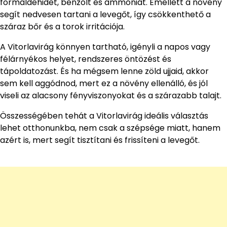
formaldehidet, benzolt és ammóniát. Emellett a növény
segít nedvesen tartani a levegőt, így csökkenthető a
száraz bőr és a torok irritációja.
A Vitorlavirág könnyen tartható, igényli a napos vagy
félárnyékos helyet, rendszeres öntözést és
tápoldatozást. És ha mégsem lenne zöld ujjaid, akkor
sem kell aggódnod, mert ez a növény ellenálló, és jól
viseli az alacsony fényviszonyokat és a szárazabb talajt.
Összességében tehát a Vitorlavirág ideális választás
lehet otthonunkba, nem csak a szépsége miatt, hanem
azért is, mert segít tisztítani és frissíteni a levegőt.