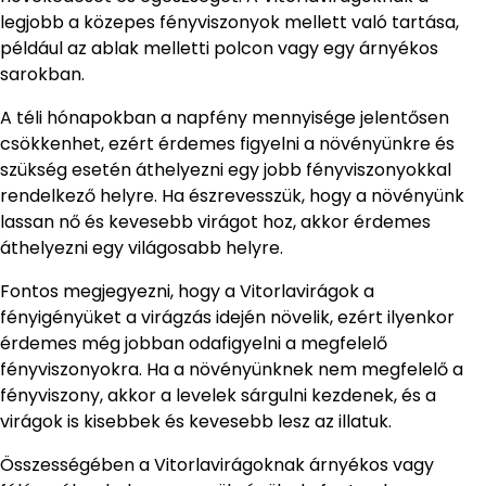
legjobb a közepes fényviszonyok mellett való tartása,
például az ablak melletti polcon vagy egy árnyékos
sarokban.
A téli hónapokban a napfény mennyisége jelentősen
csökkenhet, ezért érdemes figyelni a növényünkre és
szükség esetén áthelyezni egy jobb fényviszonyokkal
rendelkező helyre. Ha észrevesszük, hogy a növényünk
lassan nő és kevesebb virágot hoz, akkor érdemes
áthelyezni egy világosabb helyre.
Fontos megjegyezni, hogy a Vitorlavirágok a
fényigényüket a virágzás idején növelik, ezért ilyenkor
érdemes még jobban odafigyelni a megfelelő
fényviszonyokra. Ha a növényünknek nem megfelelő a
fényviszony, akkor a levelek sárgulni kezdenek, és a
virágok is kisebbek és kevesebb lesz az illatuk.
Összességében a Vitorlavirágoknak árnyékos vagy