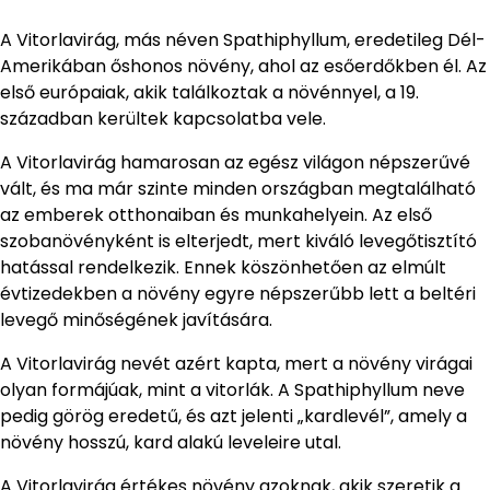
A Vitorlavirág, más néven Spathiphyllum, eredetileg Dél-
Amerikában őshonos növény, ahol az esőerdőkben él. Az
első európaiak, akik találkoztak a növénnyel, a 19.
században kerültek kapcsolatba vele.
A Vitorlavirág hamarosan az egész világon népszerűvé
vált, és ma már szinte minden országban megtalálható
az emberek otthonaiban és munkahelyein. Az első
szobanövényként is elterjedt, mert kiváló levegőtisztító
hatással rendelkezik. Ennek köszönhetően az elmúlt
évtizedekben a növény egyre népszerűbb lett a beltéri
levegő minőségének javítására.
A Vitorlavirág nevét azért kapta, mert a növény virágai
olyan formájúak, mint a vitorlák. A Spathiphyllum neve
pedig görög eredetű, és azt jelenti „kardlevél”, amely a
növény hosszú, kard alakú leveleire utal.
A Vitorlavirág értékes növény azoknak, akik szeretik a