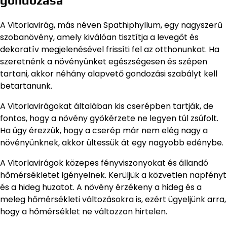
gondozása
A Vitorlavirág, más néven Spathiphyllum, egy nagyszerű
szobanövény, amely kiválóan tisztítja a levegőt és
dekoratív megjelenésével frissíti fel az otthonunkat. Ha
szeretnénk a növényünket egészségesen és szépen
tartani, akkor néhány alapvető gondozási szabályt kell
betartanunk.
A Vitorlavirágokat általában kis cserépben tartják, de
fontos, hogy a növény gyökérzete ne legyen túl zsúfolt.
Ha úgy érezzük, hogy a cserép már nem elég nagy a
növényünknek, akkor ültessük át egy nagyobb edénybe.
A Vitorlavirágok közepes fényviszonyokat és állandó
hőmérsékletet igényelnek. Kerüljük a közvetlen napfényt
és a hideg huzatot. A növény érzékeny a hideg és a
meleg hőmérsékleti változásokra is, ezért ügyeljünk arra,
hogy a hőmérséklet ne változzon hirtelen.