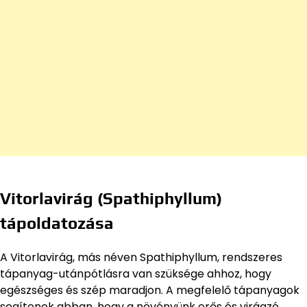
Vitorlavirág (Spathiphyllum)
tápoldatozása
A Vitorlavirág, más néven Spathiphyllum, rendszeres
tápanyag-utánpótlásra van szüksége ahhoz, hogy
egészséges és szép maradjon. A megfelelő tápanyagok
segítenek abban, hogy a növényünk erős és virágzó