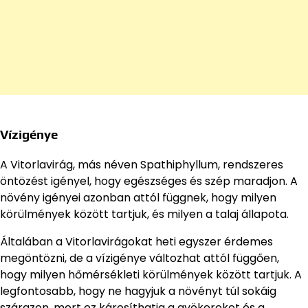
Vízigénye
A Vitorlavirág, más néven Spathiphyllum, rendszeres
öntözést igényel, hogy egészséges és szép maradjon. A
növény igényei azonban attól függnek, hogy milyen
körülmények között tartjuk, és milyen a talaj állapota.
Általában a Vitorlavirágokat heti egyszer érdemes
megöntözni, de a vízigénye változhat attól függően,
hogy milyen hőmérsékleti körülmények között tartjuk. A
legfontosabb, hogy ne hagyjuk a növényt túl sokáig
szárazon, mert ez károsíthatja a gyökereket és a