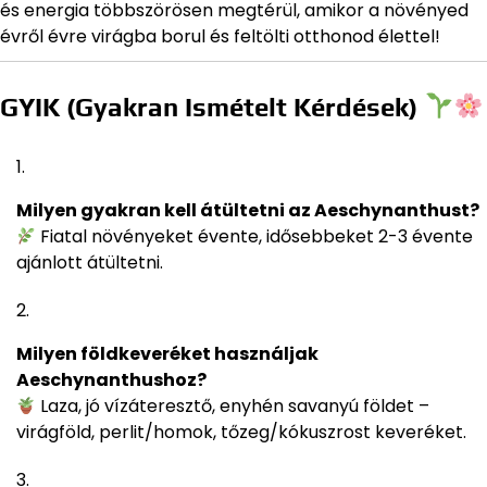
és energia többszörösen megtérül, amikor a növényed
évről évre virágba borul és feltölti otthonod élettel!
GYIK (Gyakran Ismételt Kérdések)
Milyen gyakran kell átültetni az Aeschynanthust?
Fiatal növényeket évente, idősebbeket 2-3 évente
ajánlott átültetni.
Milyen földkeveréket használjak
Aeschynanthushoz?
Laza, jó vízáteresztő, enyhén savanyú földet –
virágföld, perlit/homok, tőzeg/kókuszrost keveréket.