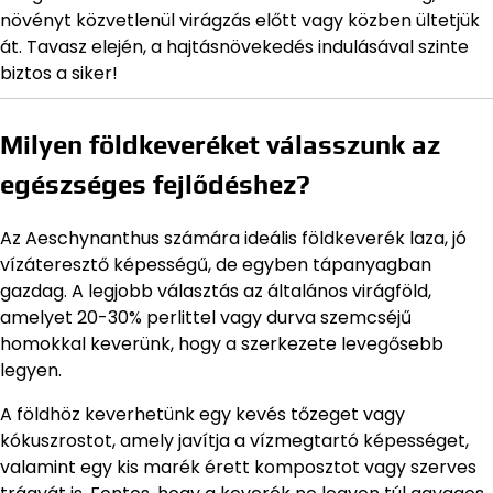
növényt közvetlenül virágzás előtt vagy közben ültetjük
át. Tavasz elején, a hajtásnövekedés indulásával szinte
biztos a siker!
Milyen földkeveréket válasszunk az
egészséges fejlődéshez?
Az Aeschynanthus számára ideális földkeverék laza, jó
vízáteresztő képességű, de egyben tápanyagban
gazdag. A legjobb választás az általános virágföld,
amelyet 20-30% perlittel vagy durva szemcséjű
homokkal keverünk, hogy a szerkezete levegősebb
legyen.
A földhöz keverhetünk egy kevés tőzeget vagy
kókuszrostot, amely javítja a vízmegtartó képességet,
valamint egy kis marék érett komposztot vagy szerves