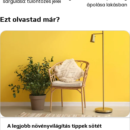
sárgulása: túlöntözés jelei
navigáció
ápolása lakásban
Ezt olvastad már?
A legjobb növényvilágítás tippek sötét