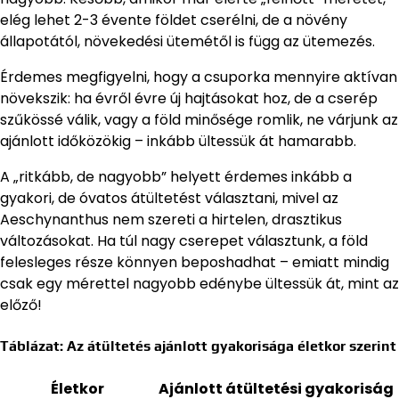
elég lehet 2-3 évente földet cserélni, de a növény
állapotától, növekedési ütemétől is függ az ütemezés.
Érdemes megfigyelni, hogy a csuporka mennyire aktívan
növekszik: ha évről évre új hajtásokat hoz, de a cserép
szűkössé válik, vagy a föld minősége romlik, ne várjunk az
ajánlott időközökig – inkább ültessük át hamarabb.
A „ritkább, de nagyobb” helyett érdemes inkább a
gyakori, de óvatos átültetést választani, mivel az
Aeschynanthus nem szereti a hirtelen, drasztikus
változásokat. Ha túl nagy cserepet választunk, a föld
felesleges része könnyen beposhadhat – emiatt mindig
csak egy mérettel nagyobb edénybe ültessük át, mint az
előző!
Táblázat: Az átültetés ajánlott gyakorisága életkor szerint
Életkor
Ajánlott átültetési gyakoriság