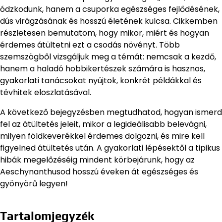
ódzkodunk, hanem a csuporka egészséges fejlődésének,
dús virágzásának és hosszú életének kulcsa. Cikkemben
részletesen bemutatom, hogy mikor, miért és hogyan
érdemes átültetni ezt a csodás növényt. Több
szemszögből vizsgáljuk meg a témát: nemcsak a kezdő,
hanem a haladó hobbikertészek számára is hasznos,
gyakorlati tanácsokat nyújtok, konkrét példákkal és
tévhitek eloszlatásával.
A következő bejegyzésben megtudhatod, hogyan ismerd
fel az átültetés jeleit, mikor a legideálisabb belevágni,
milyen földkeverékkel érdemes dolgozni, és mire kell
figyelned átültetés után. A gyakorlati lépésektől a tipikus
hibák megelőzéséig mindent körbejárunk, hogy az
Aeschynanthusod hosszú éveken át egészséges és
gyönyörű legyen!
Tartalomjegyzék