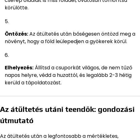
cserép oldalait is friss földdel, óvatosan tömörítsd
körülötte.
Öntözés:
Az átültetés után bőségesen öntözd meg a
növényt, hogy a föld leülepedjen a gyökerek körül.
Elhelyezés:
Állítsd a csuporkát világos, de nem tűző
napos helyre, védd a huzattól, és legalább 2-3 hétig
kerüld a tápoldatozást.
Az átültetés utáni teendők: gondozási
útmutató
Az átültetés után a legfontosabb a mértékletes,