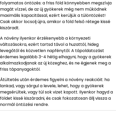
folyamatos öntözés: a friss föld könnyebben megszívja
magát vízzel, de az új gyökerek még nem működnek
maximális kapacitással, ezért kerüljük a túlöntözést!
Csak akkor locsolj újra, amikor a föld felső rétege kissé
kiszáradt.
A növény ilyenkor érzékenyebb a környezeti
változásokra, ezért tartsd távol a huzattól, hideg
levegőtől és közvetlen napfénytől. A tápoldatozást
érdemes legalább 3-4 hétig elhagyni, hogy a gyökerek
alkalmazkodjanak az új közeghez, és ne égjenek meg a
friss tápanyagoktól.
Átültetés után érdemes figyelni a növény reakcióit: ha
lankad, vagy sárgul a levele, lehet, hogy a gyökerek
megsérültek, vagy túl sok vizet kapott. Ilyenkor hagyd a
földet kissé kiszáradni, és csak fokozatosan állj vissza a
normál öntözési rendre.