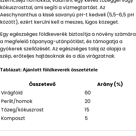
szemcséjű homokkal, valamint egy kevés tőzeggel vagy
kókuszrosttal, ami segíti a vízmegtartást. Az
Aeschynanthus a kissé savanyú pH-t kedveli (5,5–6,5 pH
között), ezért kerülni kell a meszes, lúgos közeget.
Egy egészséges földkeverék biztosítja a növény számára
a megfelelő tápanyag-utánpótlást, és támogatja a
gyökerek szellőzését. Az egészséges talaj az alapja a
szép, erőteljes hajtásoknak és a dús virágzatnak.
Táblázat: Ajánlott földkeverék összetétele
Összetevő
Arány (%)
Virágföld
60
Perlit/homok
20
Tőzeg/kókuszrost
15
Komposzt
5