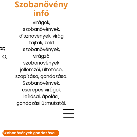
Szobanövény
Skip
to
infó
content
Virágok,
szobanövények,
dísznövények, virág
fajták, zöld
szobanövények,
virágzó
szobanövények
jellemzői, ültetése,
szapítása, gondozása.
Szobanövények,
cserepes virágok
leírásai, ápolási,
gondozási útmutatói.
Szobanövények gondozása