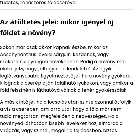
tudatos, rendszeres földcserével.
Az átültetés jelei: mikor igényel új
földet a növény?
Sokan már csak akkor kapnak észbe, mikor az
Aeschynanthus levelei sárgulni kezdenek, vagy
szokatlanul gyengén növekednek. Pedig a növény már
előbb jelzi, hogy „elfogyott a lendülete”. Az egyik
leglátványosabb figyelmeztető jel, ha a növény gyökerei
kilógnak a cserép alján található lyukakon, vagy amikor a
föld felszínén is láthatóvá válnak a fehér gyökérszálak.
A másik intő jel, ha a locsolás után szinte azonnal átfolyik
a víz a cserepen, ami arra utal, hogy a föld már nem
tudja megtartani megfelelően a nedvességet. Ha a
növényed láthatóan kisebb leveleket hoz, elmarad a
virágzás, vagy szinte „megáll” a fejlődésben, biztos