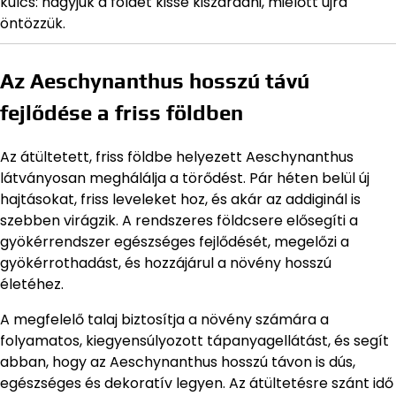
kulcs: hagyjuk a földet kissé kiszáradni, mielőtt újra
öntözzük.
Az Aeschynanthus hosszú távú
fejlődése a friss földben
Az átültetett, friss földbe helyezett Aeschynanthus
látványosan meghálálja a törődést. Pár héten belül új
hajtásokat, friss leveleket hoz, és akár az addiginál is
szebben virágzik. A rendszeres földcsere elősegíti a
gyökérrendszer egészséges fejlődését, megelőzi a
gyökérrothadást, és hozzájárul a növény hosszú
életéhez.
A megfelelő talaj biztosítja a növény számára a
folyamatos, kiegyensúlyozott tápanyagellátást, és segít
abban, hogy az Aeschynanthus hosszú távon is dús,
egészséges és dekoratív legyen. Az átültetésre szánt idő