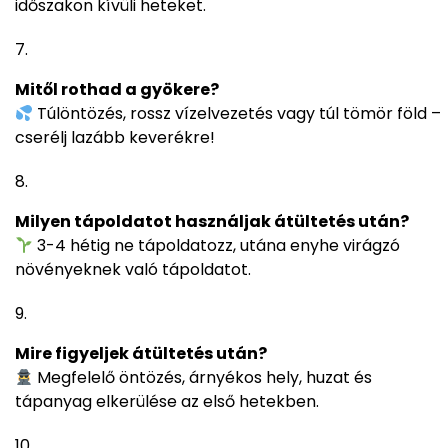
időszakon kívüli heteket.
Mitől rothad a gyökere?
Túlöntözés, rossz vízelvezetés vagy túl tömör föld –
cserélj lazább keverékre!
Milyen tápoldatot használjak átültetés után?
3-4 hétig ne tápoldatozz, utána enyhe virágzó
növényeknek való tápoldatot.
Mire figyeljek átültetés után?
Megfelelő öntözés, árnyékos hely, huzat és
tápanyag elkerülése az első hetekben.