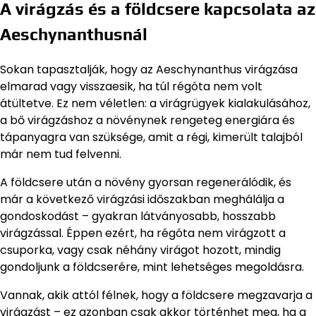
A virágzás és a földcsere kapcsolata az
Aeschynanthusnál
Sokan tapasztalják, hogy az Aeschynanthus virágzása
elmarad vagy visszaesik, ha túl régóta nem volt
átültetve. Ez nem véletlen: a virágrügyek kialakulásához,
a bő virágzáshoz a növénynek rengeteg energiára és
tápanyagra van szüksége, amit a régi, kimerült talajból
már nem tud felvenni.
A földcsere után a növény gyorsan regenerálódik, és
már a következő virágzási időszakban meghálálja a
gondoskodást – gyakran látványosabb, hosszabb
virágzással. Éppen ezért, ha régóta nem virágzott a
csuporka, vagy csak néhány virágot hozott, mindig
gondoljunk a földcserére, mint lehetséges megoldásra.
Vannak, akik attól félnek, hogy a földcsere megzavarja a
virágzást – ez azonban csak akkor történhet meg, ha a