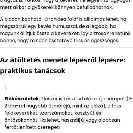
trágyát is. Fontos, hogy a keverék ne legyen túl agyagos,
mert akkor a gyökerek könnyen befulladhatnak.
A piacon kapható „Orchidea föld” is alkalmas lehet, ha
megszórjuk egy kevés humusszal, de a legjobb, ha
magunk állítjuk össze a keveréket. Így biztosak lehetünk
benne, hogy minden összetevő friss és egészséges.
Az átültetés menete lépésről lépésre:
praktikus tanácsok
Előkészületek:
Először is készítsd elő az új cserepet (1-
2 cm-rel nagyobb átmérőjű, mint az előző), a friss
földkeveréket, szerszámokat, kesztyűt és
öntözőkannát. Ha lehet, használj új vagy alaposan
fertőtlenített cserepet!