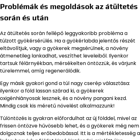
Problémák és megoldások az átültetés
során és után
Az átültetés során fellépő leggyakoribb probléma a
túlzott gyökérsérülés. Ha a gyökérlabda jelentős részét
eltávolítjuk, vagy a gyökerek megsérülnek, a növény
átmenetileg lankadhat, veszíthet leveleiből. Ilyenkor
tartsuk félárnyékban, mérsékelten öntözzük, és várjunk
türelemmel, amíg regenerálódik.
Egy másik gyakori gond a túl nagy cserép választása:
ilyenkor a föld lassan szárad ki, a gyökerek
oxigénhiányosak lesznek, és a növény pangani kezd.
Mindig csak kis méretű növelést alkalmazzunk!
Túlöntözés is gyakran előfordulhat az új földdel, mivel az
frissen öntözve hűvösebb lehet, és a gyökerek még nem
dolgoznak teljes erőbedobással. Itt is a mértékletesség a