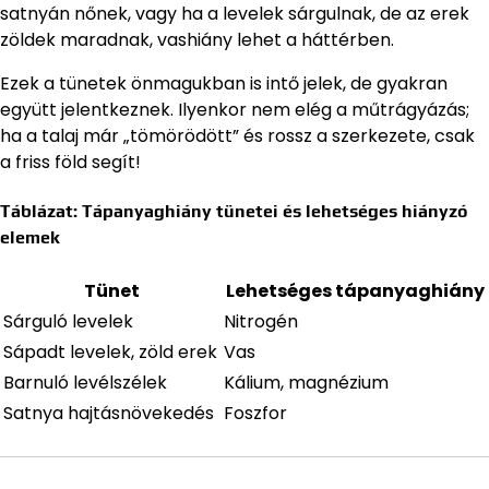
satnyán nőnek, vagy ha a levelek sárgulnak, de az erek
zöldek maradnak, vashiány lehet a háttérben.
Ezek a tünetek önmagukban is intő jelek, de gyakran
együtt jelentkeznek. Ilyenkor nem elég a műtrágyázás;
ha a talaj már „tömörödött” és rossz a szerkezete, csak
a friss föld segít!
Táblázat: Tápanyaghiány tünetei és lehetséges hiányzó
elemek
Tünet
Lehetséges tápanyaghiány
Sárguló levelek
Nitrogén
Sápadt levelek, zöld erek
Vas
Barnuló levélszélek
Kálium, magnézium
Satnya hajtásnövekedés
Foszfor