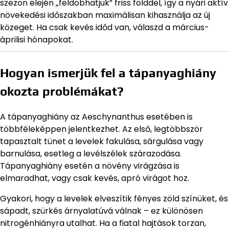
szezon elején „feldobhatjuk” friss földdel, így a nyári aktív
növekedési időszakban maximálisan kihasználja az új
közeget. Ha csak kevés időd van, válaszd a március-
áprilisi hónapokat.
Hogyan ismerjük fel a tápanyaghiány
okozta problémákat?
A tápanyaghiány az Aeschynanthus esetében is
többféleképpen jelentkezhet. Az első, legtöbbször
tapasztalt tünet a levelek fakulása, sárgulása vagy
barnulása, esetleg a levélszélek szárazodása.
Tápanyaghiány esetén a növény virágzása is
elmaradhat, vagy csak kevés, apró virágot hoz.
Gyakori, hogy a levelek elveszítik fényes zöld színüket, és
sápadt, szürkés árnyalatúvá válnak – ez különösen
nitrogénhiányra utalhat. Ha a fiatal hajtások torzan,