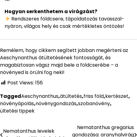
Hogyan serkenthetem a virágzást?
Rendszeres földcsere, tápoldatozás tavasszal-
nyáron, világos hely és csak mértékletes öntözés!
Remélem, hogy cikkem segített jobban megérteni az
Aeschynanthus átültetésének fontosságát, és
magabiztosan vágsz majd bele a földcserébe – a
növényed is örülni fog neki!
Post Views:
156
Tagged
Aeschynanthus
,
átültetés
,
friss föld
,
kertészet
,
növényápolás
,
növénygondozás
,
szobanövény
,
ültetési tippek
Nematanthus gregarius
Bejegyzés
Nematanthus levelek
gondozása: aranyhalvirág