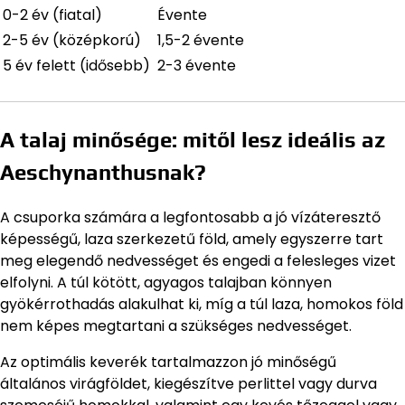
0-2 év (fiatal)
Évente
2-5 év (középkorú)
1,5-2 évente
5 év felett (idősebb)
2-3 évente
A talaj minősége: mitől lesz ideális az
Aeschynanthusnak?
A csuporka számára a legfontosabb a jó vízáteresztő
képességű, laza szerkezetű föld, amely egyszerre tart
meg elegendő nedvességet és engedi a felesleges vizet
elfolyni. A túl kötött, agyagos talajban könnyen
gyökérrothadás alakulhat ki, míg a túl laza, homokos föld
nem képes megtartani a szükséges nedvességet.
Az optimális keverék tartalmazzon jó minőségű
általános virágföldet, kiegészítve perlittel vagy durva