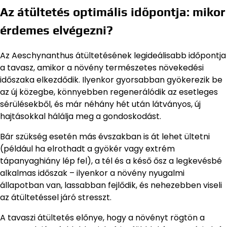
Az átültetés optimális időpontja: mikor
érdemes elvégezni?
Az Aeschynanthus átültetésének legideálisabb időpontja
a tavasz, amikor a növény természetes növekedési
időszaka elkezdődik. Ilyenkor gyorsabban gyökerezik be
az új közegbe, könnyebben regenerálódik az esetleges
sérülésekből, és már néhány hét után látványos, új
hajtásokkal hálálja meg a gondoskodást.
Bár szükség esetén más évszakban is át lehet ültetni
(például ha elrothadt a gyökér vagy extrém
tápanyaghiány lép fel), a tél és a késő ősz a legkevésbé
alkalmas időszak – ilyenkor a növény nyugalmi
állapotban van, lassabban fejlődik, és nehezebben viseli
az átültetéssel járó stresszt.
A tavaszi átültetés előnye, hogy a növényt rögtön a