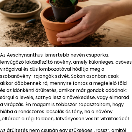
Az Aeschynanthus, ismertebb nevén csuporka,
lenyűgöző lakásdíszítő növény, amely különleges, csöves
virágaival és dús lombozatával hódítja meg a
szobanövény-rajongók szívét. Sokan azonban csak
akkor döbbennek rá, mennyire fontos a megfelelő föld
és az időnkénti átültetés, amikor már gondok adódnak:
sárgul a levele, satnya lesz a növekedése, vagy elmarad
a virágzás. Én magam is többször tapasztaltam, hogy
hiába a rendszeres locsolás és fény, ha a növény
„elfárad” a régi földben, látványosan veszít vitalitásából.
Az átültetés nem csupán egy szükséges „rossz”, amitől