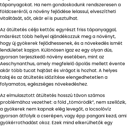
tápanyagokat. Ha nem gondoskodunk rendszeresen a
földcseréről, a növény fejlődése lelassul, elveszítheti
vitalitását, sőt, akár el is pusztulhat.
Az átültetés célja kettős: egyrészt friss tápanyaggal,
másrészt több hellyel ajándékozzuk meg a növényt,
hogy új gyökerek fejlődhessenek, és a növekedés ismét
lendületet kapjon. Különösen igaz ez egy olyan dús,
gyorsan terjeszkedő növény esetében, mint az
Aeschynanthus, amely megfelelő ápolás mellett évente
akár több tucat hajtást és virágot is hozhat. A helyes
talaj és az átültetés időzítése elengedhetetlen a
folyamatos, egészséges növekedéshez.
Az elmulasztott átültetés hosszú távon számos
problémához vezethet: a föld „tömörödik”, nem szellőzik,
a gyökerek nem kapnak elég levegőt, a locsolóvíz
gyorsan átfolyik a cserépen, vagy épp pangani kezd, ami
gyökérrothadást okoz. Ezek mind elkerülhetők egy