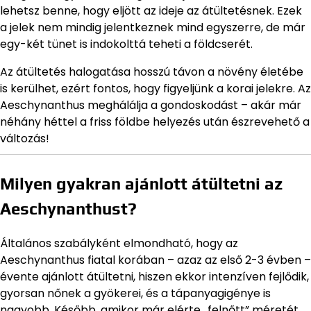
lehetsz benne, hogy eljött az ideje az átültetésnek. Ezek
a jelek nem mindig jelentkeznek mind egyszerre, de már
egy-két tünet is indokolttá teheti a földcserét.
Az átültetés halogatása hosszú távon a növény életébe
is kerülhet, ezért fontos, hogy figyeljünk a korai jelekre. Az
Aeschynanthus meghálálja a gondoskodást – akár már
néhány héttel a friss földbe helyezés után észrevehető a
változás!
Milyen gyakran ajánlott átültetni az
Aeschynanthust?
Általános szabályként elmondható, hogy az
Aeschynanthus fiatal korában – azaz az első 2-3 évben –
évente ajánlott átültetni, hiszen ekkor intenzíven fejlődik,
gyorsan nőnek a gyökerei, és a tápanyagigénye is
nagyobb. Később, amikor már elérte „felnőtt” méretét,