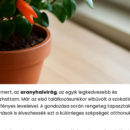
smert, az
aranyhalvirág
, az egyik legkedvesebb és
ttam. Már az első találkozásunkkor elbűvölt a szokatl
 fényes leveleivel. A gondozása során rengeteg tapasztal
ások is élvezhessék ezt a különleges szépséget otthonu