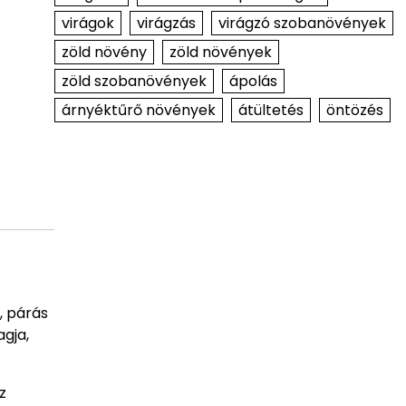
virágok
virágzás
virágzó szobanövények
zöld növény
zöld növények
zöld szobanövények
ápolás
árnyéktűrő növények
átültetés
öntözés
, párás
agja,
z