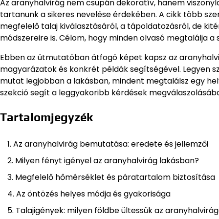
Az aranyhalvirág nem csupán dekoratív, hanem viszonyla
tartanunk a sikeres nevelése érdekében. A cikk több szem
megfelelő talaj kiválasztásáról, a tápoldatozásról, de kit
módszereire is. Célom, hogy minden olvasó megtalálja a s
Ebben az útmutatóban átfogó képet kapsz az aranyhalvir
magyarázatok és konkrét példák segítségével. Legyen szó 
mutat legjobban a lakásban, mindent megtalálsz egy hely
szekció segít a leggyakoribb kérdések megválaszolásáb
Tartalomjegyzék
Az aranyhalvirág bemutatása: eredete és jellemzői
Milyen fényt igényel az aranyhalvirág lakásban?
Megfelelő hőmérséklet és páratartalom biztosítása
Az öntözés helyes módja és gyakorisága
Talajigények: milyen földbe ültessük az aranyhalvirá