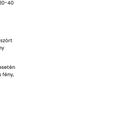
 20-40
 szórt
ny
 esetén
 fény,