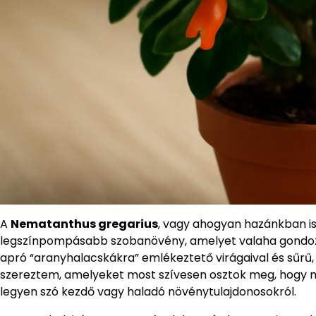
A
Nematanthus gregarius
, vagy ahogyan hazánkban i
legszínpompásabb szobanövény, amelyet valaha gondozha
apró “aranyhalacskákra” emlékeztető virágaival és sűrű,
szereztem, amelyeket most szívesen osztok meg, hogy m
legyen szó kezdő vagy haladó növénytulajdonosokról.