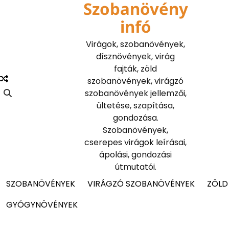
Szobanövény
Skip
to
infó
content
Virágok, szobanövények,
dísznövények, virág
fajták, zöld
szobanövények, virágzó
szobanövények jellemzői,
ültetése, szapítása,
gondozása.
Szobanövények,
cserepes virágok leírásai,
ápolási, gondozási
útmutatói.
SZOBANÖVÉNYEK
VIRÁGZÓ SZOBANÖVÉNYEK
ZÖLD
GYÓGYNÖVÉNYEK