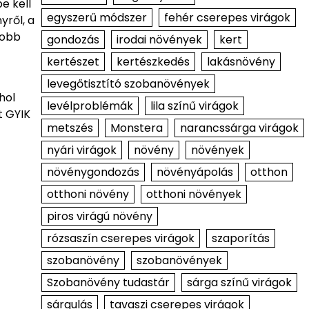
e kell
egyszerű módszer
fehér cserepes virágok
yről, a
jobb
gondozás
irodai növények
kert
kertészet
kertészkedés
lakásnövény
levegőtisztító szobanövények
hol
levélproblémák
lila színű virágok
t GYIK
metszés
Monstera
narancssárga virágok
nyári virágok
növény
növények
növénygondozás
növényápolás
otthon
otthoni növény
otthoni növények
piros virágú növény
rózsaszín cserepes virágok
szaporítás
szobanövény
szobanövények
Szobanövény tudastár
sárga színű virágok
sárgulás
tavaszi cserepes virágok