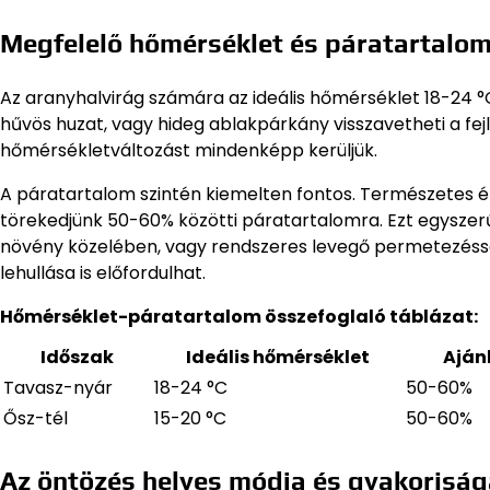
Megfelelő hőmérséklet és páratartalom
Az aranyhalvirág számára az ideális hőmérséklet 18-24 °C k
hűvös huzat, vagy hideg ablakpárkány visszavetheti a fejlőd
hőmérsékletváltozást mindenképp kerüljük.
A páratartalom szintén kiemelten fontos. Természetes é
törekedjünk 50-60% közötti páratartalomra. Ezt egyszerűe
növény közelében, vagy rendszeres levegő permetezéssel
lehullása is előfordulhat.
Hőmérséklet-páratartalom összefoglaló táblázat:
Időszak
Ideális hőmérséklet
Aján
Tavasz-nyár
18-24 °C
50-60%
Ősz-tél
15-20 °C
50-60%
Az öntözés helyes módja és gyakoriság