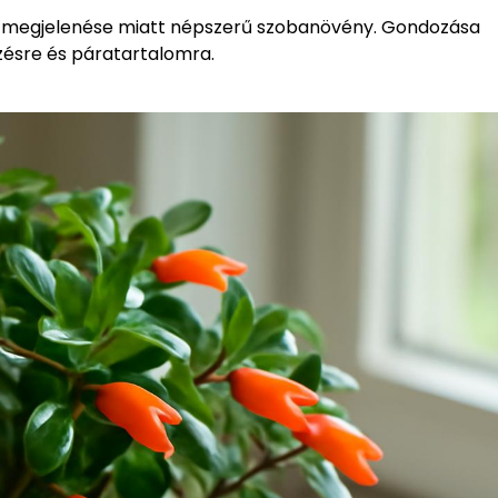
ám megjelenése miatt népszerű szobanövény. Gondozása
zésre és páratartalomra.