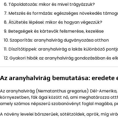
Tápoldatozás: mikor és mivel trágyázzuk?
Metszés és formázás: egészséges növekedés támog
Átültetés lépései: mikor és hogyan végezzük?
Betegségek és kártevők felismerése, kezelése
Szaporítás: aranyhalvirág dugványozása otthon
Díszítőtippek: aranyhalvirág a lakás különböző pontj
Gyakori hibák az aranyhalvirág gondozásában és el
Az aranyhalvirág bemutatása: eredete é
Az aranyhalvirág (Nematanthus gregarius) Dél-Amerika, kü
környezetben, fák ágai között nő, ami meghatározza ottho
amely számos népszerű szobanövényt foglal magába, példá
A növény levelei bőrszerűek, sötétzöldek, aprók, míg vir