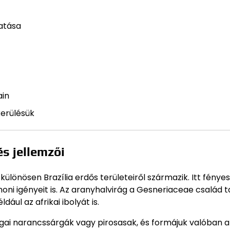
atása
ain
kerülésük
s jellemzői
lönösen Brazília erdős területeiről származik. Itt fényes
ni igényeit is. Az aranyhalvirág a Gesneriaceae család t
ul az afrikai ibolyát is.
ágai narancssárgák vagy pirosasak, és formájuk valóban a