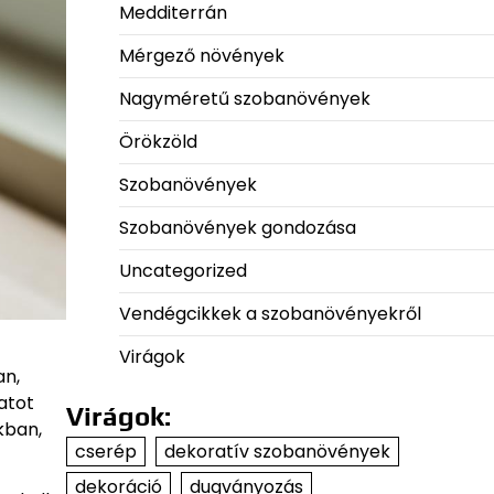
Medditerrán
Mérgező növények
Nagyméretű szobanövények
Örökzöld
Szobanövények
Szobanövények gondozása
Uncategorized
Vendégcikkek a szobanövényekről
Virágok
an,
atot
Virágok:
kban,
cserép
dekoratív szobanövények
dekoráció
dugványozás