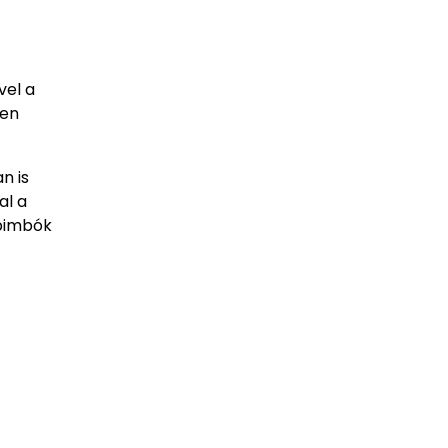
vel a
len
n is
al a
 bimbók