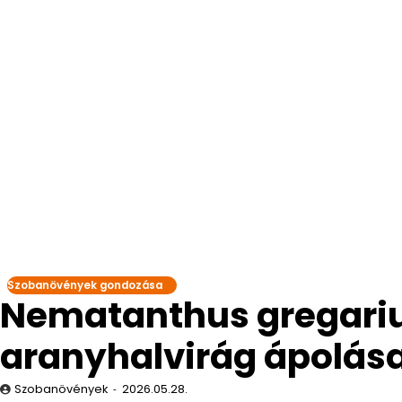
Szobanövények gondozása
Nematanthus gregari
aranyhalvirág ápolás
Szobanövények
2026.05.28.