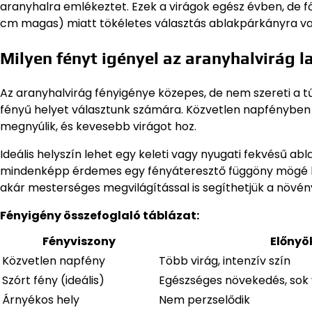
aranyhalra emlékeztet. Ezek a virágok egész évben, de f
cm magas) miatt tökéletes választás ablakpárkányra vag
Milyen fényt igényel az aranyhalvirág 
Az aranyhalvirág fényigénye közepes, de nem szereti a tű
fényű helyet választunk számára. Közvetlen napfényben
megnyúlik, és kevesebb virágot hoz.
Ideális helyszín lehet egy keleti vagy nyugati fekvésű abl
mindenképp érdemes egy fényáteresztő függöny mögé hel
akár mesterséges megvilágítással is segíthetjük a növény
Fényigény összefoglaló táblázat:
Fényviszony
Előnyö
Közvetlen napfény
Több virág, intenzív szín
Szórt fény (ideális)
Egészséges növekedés, sok 
Árnyékos hely
Nem perzselődik