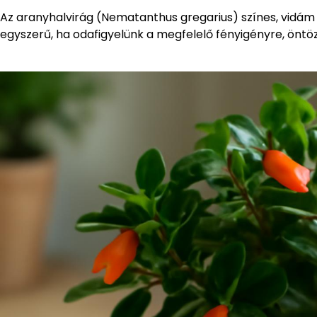
Az aranyhalvirág (Nematanthus gregarius) színes, vid
egyszerű, ha odafigyelünk a megfelelő fényigényre, öntö