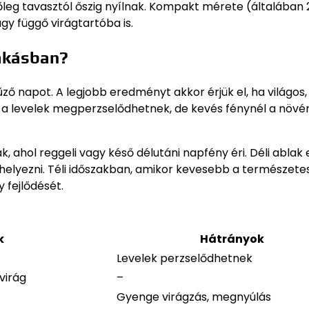
őleg tavasztól őszig nyílnak. Kompakt mérete (általában
y függő virágtartóba is.
lakásban?
ző napot. A legjobb eredményt akkor érjük el, ha világos,
 a levelek megperzselődhetnek, de kevés fénynél a növé
ak, ahol reggeli vagy késő délutáni napfény éri. Déli ablak
yezni. Téli időszakban, amikor kevesebb a természetes
 fejlődését.
k
Hátrányok
Levelek perzselődhetnek
virág
–
Gyenge virágzás, megnyúlás