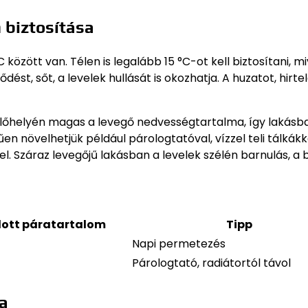
 biztosítása
özött van. Télen is legalább 15 °C-ot kell biztosítani, mi
ést, sőt, a levelek hullását is okozhatja. A huzatot, hirte
lőhelyén magas a levegő nedvességtartalma, így lakásba
n növelhetjük például párologtatóval, vízzel teli tálkákk
. Száraz levegőjű lakásban a levelek szélén barnulás, a
lott páratartalom
Tipp
Napi permetezés
Párologtató, radiátortól távol
a