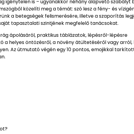
g igénytelen is – ugyanakkor néhány alapvető szabályt b
szögből közelíti meg a témát: szó lesz a fény- és vízigén
érünk a betegségek felismerésére, illetve a szaporítás leg
aját tapasztalati szintjének megfelelő tanácsokat.
ág ápolásáról, praktikus táblázatok, lépésről-lépésre
a helyes öntözésről, a növény átültetéséről vagy arról, 
en. Az útmutató végén egy 10 pontos, emojikkal tarkítot
an.
got?