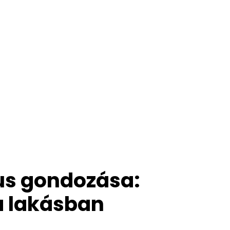
us gondozása:
a lakásban