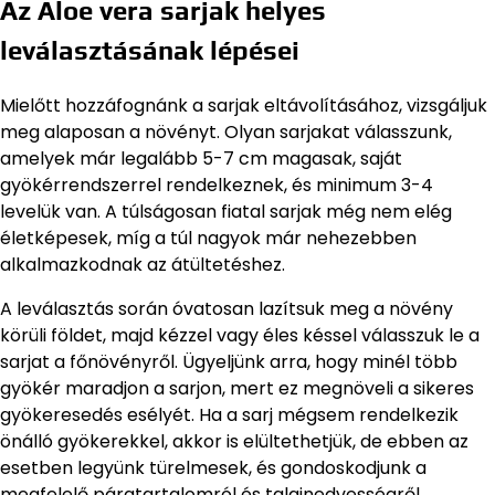
Az Aloe vera sarjak helyes
leválasztásának lépései
Mielőtt hozzáfognánk a sarjak eltávolításához, vizsgáljuk
meg alaposan a növényt. Olyan sarjakat válasszunk,
amelyek már legalább 5-7 cm magasak, saját
gyökérrendszerrel rendelkeznek, és minimum 3-4
levelük van. A túlságosan fiatal sarjak még nem elég
életképesek, míg a túl nagyok már nehezebben
alkalmazkodnak az átültetéshez.
A leválasztás során óvatosan lazítsuk meg a növény
körüli földet, majd kézzel vagy éles késsel válasszuk le a
sarjat a főnövényről. Ügyeljünk arra, hogy minél több
gyökér maradjon a sarjon, mert ez megnöveli a sikeres
gyökeresedés esélyét. Ha a sarj mégsem rendelkezik
önálló gyökerekkel, akkor is elültethetjük, de ebben az
esetben legyünk türelmesek, és gondoskodjunk a
megfelelő páratartalomról és talajnedvességről.