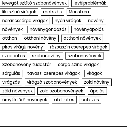
levegőtisztító szobanövények
levélproblémák
lila színű virágok
metszés
Monstera
narancssárga virágok
nyári virágok
növény
növények
növénygondozás
növényápolás
otthon
otthoni növény
otthoni növények
piros virágú növény
rózsaszín cserepes virágok
szaporítás
szobanövény
szobanövények
Szobanövény tudastár
sárga színű virágok
sárgulás
tavaszi cserepes virágok
virágok
virágzás
virágzó szobanövények
zöld növény
zöld növények
zöld szobanövények
ápolás
árnyéktűrő növények
átültetés
öntözés