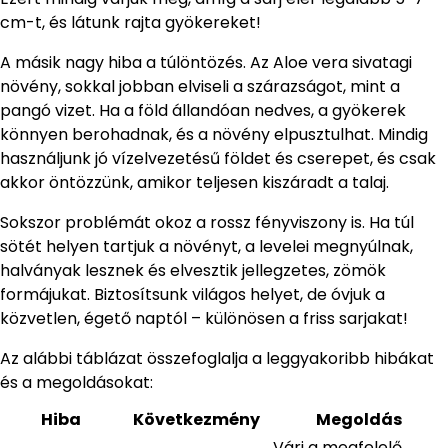
cm-t, és látunk rajta gyökereket!
A másik nagy hiba a túlöntözés. Az Aloe vera sivatagi
növény, sokkal jobban elviseli a szárazságot, mint a
pangó vizet. Ha a föld állandóan nedves, a gyökerek
könnyen berohadnak, és a növény elpusztulhat. Mindig
használjunk jó vízelvezetésű földet és cserepet, és csak
akkor öntözzünk, amikor teljesen kiszáradt a talaj.
Sokszor problémát okoz a rossz fényviszony is. Ha túl
sötét helyen tartjuk a növényt, a levelei megnyúlnak,
halványak lesznek és elvesztik jellegzetes, zömök
formájukat. Biztosítsunk világos helyet, de óvjuk a
közvetlen, égető naptól – különösen a friss sarjakat!
Az alábbi táblázat összefoglalja a leggyakoribb hibákat
és a megoldásokat:
Hiba
Következmény
Megoldás
Várj a megfelelő