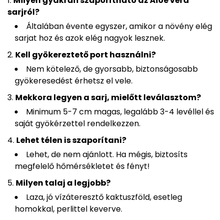
Milyen gyakran szaporítható az Aloe vera
sarjról?
Általában évente egyszer, amikor a növény elég
sarjat hoz és azok elég nagyok lesznek.
Kell gyökereztető port használni?
Nem kötelező, de gyorsabb, biztonságosabb
gyökeresedést érhetsz el vele.
Mekkora legyen a sarj, mielőtt leválasztom?
Minimum 5-7 cm magas, legalább 3-4 levéllel és
saját gyökérzettel rendelkezzen.
Lehet télen is szaporítani?
Lehet, de nem ajánlott. Ha mégis, biztosíts
megfelelő hőmérsékletet és fényt!
Milyen talaj a legjobb?
Laza, jó vízáteresztő kaktuszföld, esetleg
homokkal, perlittel keverve.