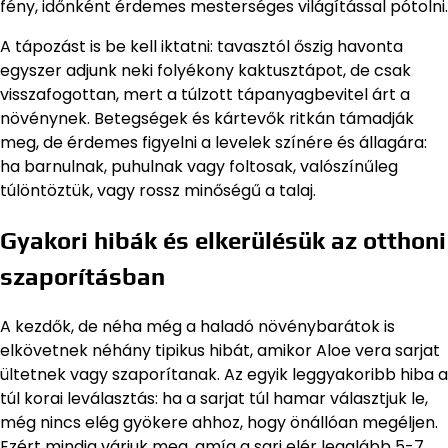
fény, időnként érdemes mesterséges világítással pótolni.
A tápozást is be kell iktatni: tavasztól őszig havonta
egyszer adjunk neki folyékony kaktusztápot, de csak
visszafogottan, mert a túlzott tápanyagbevitel árt a
növénynek. Betegségek és kártevők ritkán támadják
meg, de érdemes figyelni a levelek színére és állagára:
ha barnulnak, puhulnak vagy foltosak, valószínűleg
túlöntöztük, vagy rossz minőségű a talaj.
Gyakori hibák és elkerülésük az otthoni
szaporításban
A kezdők, de néha még a haladó növénybarátok is
elkövetnek néhány tipikus hibát, amikor Aloe vera sarjat
ültetnek vagy szaporítanak. Az egyik leggyakoribb hiba a
túl korai leválasztás: ha a sarjat túl hamar választjuk le,
még nincs elég gyökere ahhoz, hogy önállóan megéljen.
Ezért mindig várjuk meg, amíg a sarj elér legalább 5-7