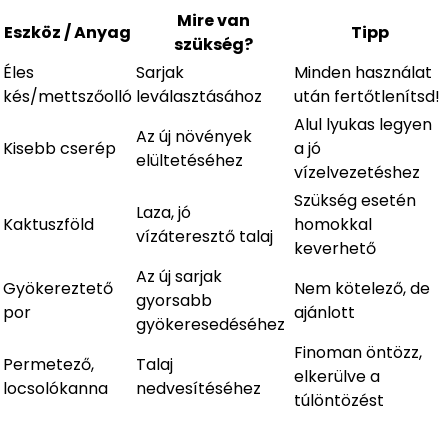
Mire van
Eszköz / Anyag
Tipp
szükség?
Éles
Sarjak
Minden használat
kés/mettszőolló
leválasztásához
után fertőtlenítsd!
Alul lyukas legyen
Az új növények
Kisebb cserép
a jó
elültetéséhez
vízelvezetéshez
Szükség esetén
Laza, jó
Kaktuszföld
homokkal
vízáteresztő talaj
keverhető
Az új sarjak
Gyökereztető
Nem kötelező, de
gyorsabb
por
ajánlott
gyökeresedéséhez
Finoman öntözz,
Permetező,
Talaj
elkerülve a
locsolókanna
nedvesítéséhez
túlöntözést