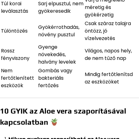
Túl korai
Sarj elpusztul, nem
méretig és
leválasztás
gyökeresedik
gyökérzetig
Csak száraz talajra
Gyökérrothadás,
Túlöntözés
öntözz, jó
növény pusztul
vízelvezetés
Gyenge
Rossz
Világos, napos hely,
növekedés,
fényviszony
de nem tűző nap
halvány levelek
Nem
Gombás vagy
Mindig fertőtlenítsd
fertőtlenített
bakteriális
az eszközöket
eszközök
fertőzés
10 GYIK az Aloe vera szaporításával
kapcsolatban