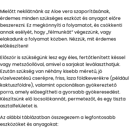
Mielőtt nekilátnánk az Aloe vera szaporításának,
érdemes minden szükséges eszközt és anyagot előre
beszerezni. Ez megkönnyíti a folyamatot, és csökkenti
annak esélyét, hogy „félmunkát” végezzünk, vagy
elakadunk a folyamat közben. Nézzük, mit érdemes
előkészíteni!
Először is szükségünk lesz egy éles, fertőtlenített késsel
vagy metszőollóval, amivel a sarjakat leválaszthatjuk.
Ezután szükség van néhány kisebb méretű, jó
vízelvezetésű cserépre, friss, laza földkeverékre (például
kaktuszföldre), valamint opcionálisan gyökereztető
porra, amely elősegítheti a gyorsabb gyökeresedést.
Készítsünk elő locsolókannát, permetezőt, és egy tiszta
asztalfelületet is.
Az alábbi táblázatban összegezem a legfontosabb
eszközöket és anyagokat: