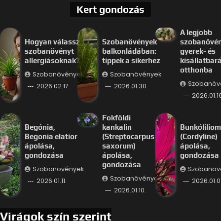
Kert gondozás
A legjobb
Hogyan válassz
Szobanövények
szobanövé
szobanövényt
balkonládában:
gyerek- és
allergiásoknak?
tippek a sikerhez
kisállatbar
otthonba
Szobanövények
Szobanövények
Szobanöv
2026.02.17.
2026.01.30.
2026.01.16
Fokföldi
Begónia,
kankalin
Bunkóliliom
Begonia elatior
(Streptocarpus
(Cordyline)
ápolása,
saxorum)
ápolása,
gondozása
ápolása,
gondozása
gondozása
Szobanövények
Szobanöv
Szobanövények
2026.01.11.
2026.01.0
2026.01.10.
Virágok szín szerint