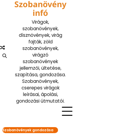
Szobanövény
Skip
to
infó
content
Virágok,
szobanövények,
dísznövények, virág
fajták, zöld
szobanövények,
virágzó
szobanövények
jellemzői, ültetése,
szapítása, gondozása.
Szobanövények,
cserepes virágok
leírásai, ápolási,
gondozási útmutatói.
Szobanövények gondozása