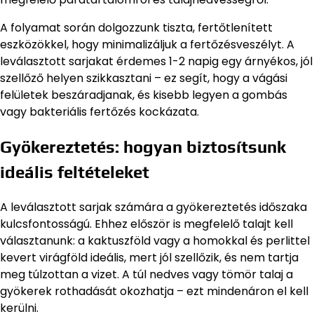
A folyamat során dolgozzunk tiszta, fertőtlenített
eszközökkel, hogy minimalizáljuk a fertőzésveszélyt. A
leválasztott sarjakat érdemes 1-2 napig egy árnyékos, jól
szellőző helyen szikkasztani – ez segít, hogy a vágási
felületek beszáradjanak, és kisebb legyen a gombás
vagy bakteriális fertőzés kockázata.
Gyökereztetés: hogyan biztosítsunk
ideális feltételeket
A leválasztott sarjak számára a gyökereztetés időszaka
kulcsfontosságú. Ehhez először is megfelelő talajt kell
választanunk: a kaktuszföld vagy a homokkal és perlittel
kevert virágföld ideális, mert jól szellőzik, és nem tartja
meg túlzottan a vizet. A túl nedves vagy tömör talaj a
gyökerek rothadását okozhatja – ezt mindenáron el kell
kerülni.