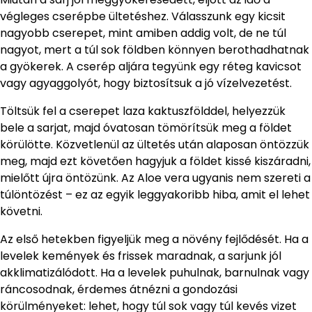
végleges cserépbe ültetéshez. Válasszunk egy kicsit
nagyobb cserepet, mint amiben addig volt, de ne túl
nagyot, mert a túl sok földben könnyen berothadhatnak
a gyökerek. A cserép aljára tegyünk egy réteg kavicsot
vagy agyaggolyót, hogy biztosítsuk a jó vízelvezetést.
Töltsük fel a cserepet laza kaktuszfölddel, helyezzük
bele a sarjat, majd óvatosan tömörítsük meg a földet
körülötte. Közvetlenül az ültetés után alaposan öntözzük
meg, majd ezt követően hagyjuk a földet kissé kiszáradni,
mielőtt újra öntözünk. Az Aloe vera ugyanis nem szereti a
túlöntözést – ez az egyik leggyakoribb hiba, amit el lehet
követni.
Az első hetekben figyeljük meg a növény fejlődését. Ha a
levelek kemények és frissek maradnak, a sarjunk jól
akklimatizálódott. Ha a levelek puhulnak, barnulnak vagy
ráncosodnak, érdemes átnézni a gondozási
körülményeket: lehet, hogy túl sok vagy túl kevés vizet