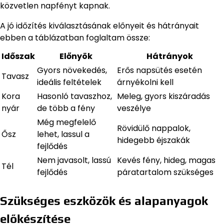
közvetlen napfényt kapnak.
A jó időzítés kiválasztásának előnyeit és hátrányait
ebben a táblázatban foglaltam össze:
Időszak
Előnyök
Hátrányok
Gyors növekedés,
Erős napsütés esetén
Tavasz
ideális feltételek
árnyékolni kell
Kora
Hasonló tavaszhoz,
Meleg, gyors kiszáradás
nyár
de több a fény
veszélye
Még megfelelő
Rövidülő nappalok,
Ősz
lehet, lassul a
hidegebb éjszakák
fejlődés
Nem javasolt, lassú
Kevés fény, hideg, magas
Tél
fejlődés
páratartalom szükséges
Szükséges eszközök és alapanyagok
előkészítése