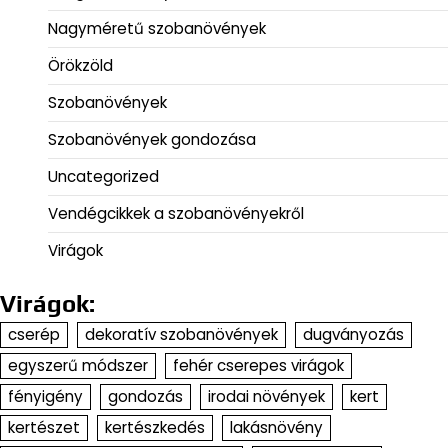
Nagyméretű szobanövények
Örökzöld
Szobanövények
Szobanövények gondozása
Uncategorized
Vendégcikkek a szobanövényekről
Virágok
Virágok:
cserép
dekoratív szobanövények
dugványozás
egyszerű módszer
fehér cserepes virágok
fényigény
gondozás
irodai növények
kert
kertészet
kertészkedés
lakásnövény