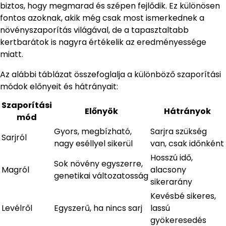
biztos, hogy megmarad és szépen fejlődik. Ez különösen
fontos azoknak, akik még csak most ismerkednek a
növényszaporítás világával, de a tapasztaltabb
kertbarátok is nagyra értékelik az eredményessége
miatt.
Az alábbi táblázat összefoglalja a különböző szaporítási
módok előnyeit és hátrányait:
Szaporítási
Előnyök
Hátrányok
mód
Gyors, megbízható,
Sarjra szükség
Sarjról
nagy eséllyel sikerül
van, csak időnként
Hosszú idő,
Sok növény egyszerre,
Magról
alacsony
genetikai változatosság
sikerarány
Kevésbé sikeres,
Levélről
Egyszerű, ha nincs sarj
lassú
gyökeresedés