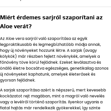
Miért érdemes sarjról szaporítani az
Aloe verát?
Az Aloe vera sarjról való szaporítása az egyik
legpraktikusabb és legmegbízhatóbb módja annak,
hogy új növényeket hozzunk létre. A sarjak (avagy
kölykök) már részben fejlett növénykék, amelyek a
főnövény töve körül fejlődnek. Ezeket leválasztva és
önálló életre bocsátva egészséges, genetikailag azonos
új növényeket kaphatunk, amelyek életerősek és
gyorsan fejlődnek.
A sarjak szaporítása azért is népszerű, mert kevesebb
kockázatot rejt magában, mint a magról való nevelés
vagy a levélről történő szaporítás. Ilyenkor ugyanis a
fiatal hajtás már rendelkezik gyökerekkel, így szinte