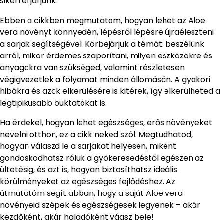
sikerrel járjunk.
Ebben a cikkben megmutatom, hogyan lehet az Aloe
vera növényt könnyedén, lépésről lépésre újraéleszteni
a sarjak segítségével. Körbejárjuk a témát: beszélünk
arról, mikor érdemes szaporítani, milyen eszközökre és
anyagokra van szükséged, valamint részletesen
végigvezetlek a folyamat minden állomásán. A gyakori
hibákra és azok elkerülésére is kitérek, így elkerülheted a
legtipikusabb buktatókat is.
Ha érdekel, hogyan lehet egészséges, erős növényeket
nevelni otthon, ez a cikk neked szól. Megtudhatod,
hogyan válaszd le a sarjakat helyesen, miként
gondoskodhatsz róluk a gyökeresedéstől egészen az
ültetésig, és azt is, hogyan biztosíthatsz ideális
körülményeket az egészséges fejlődéshez. Az
útmutatóm segít abban, hogy a saját Aloe vera
növényeid szépek és egészségesek legyenek – akár
kezdőként, akár haladóként vágsz bele!