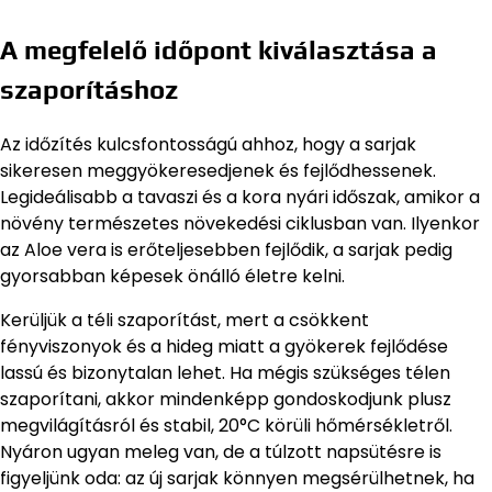
A megfelelő időpont kiválasztása a
szaporításhoz
Az időzítés kulcsfontosságú ahhoz, hogy a sarjak
sikeresen meggyökeresedjenek és fejlődhessenek.
Legideálisabb a tavaszi és a kora nyári időszak, amikor a
növény természetes növekedési ciklusban van. Ilyenkor
az Aloe vera is erőteljesebben fejlődik, a sarjak pedig
gyorsabban képesek önálló életre kelni.
Kerüljük a téli szaporítást, mert a csökkent
fényviszonyok és a hideg miatt a gyökerek fejlődése
lassú és bizonytalan lehet. Ha mégis szükséges télen
szaporítani, akkor mindenképp gondoskodjunk plusz
megvilágításról és stabil, 20°C körüli hőmérsékletről.
Nyáron ugyan meleg van, de a túlzott napsütésre is
figyeljünk oda: az új sarjak könnyen megsérülhetnek, ha