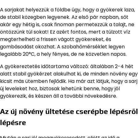
A sarjakat helyezzük a földbe úgy, hogy a gyökerek laza,
de stabil közegben legyenek. Az első pár napban, sőt
akár egy hétig is, csak finoman permetezzük a talajt, ne
öntözzünk túl sokat! Ez azért fontos, mert a túlzott víz
megterhelheti a frissen vágott gyökereket, és
gombásodást okozhat. A szobahőmérséklet legyen
legalább 20°C, a hely fényes, de ne közvetlen napos.
A gyökereztetés időtartama változó: általában 2-4 hét
alatt stabil gyökérzet alakulhat ki, de minden növény egy
kicsit más ütemben fejlődik. Ha már azt látjuk, hogy a sarj
új leveleket hoz, biztosak lehetünk benne, hogy jól
gyökerezik, és készen áll a további növekedésre.
Az új növény ültetése cserépbe lépésről
lépésre
Miután a sarj jól meggyökeresedett, eljött az idő a