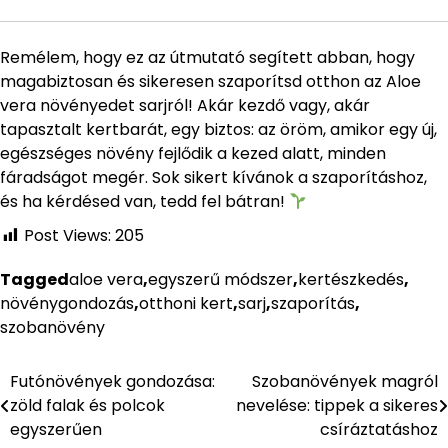
Remélem, hogy ez az útmutató segített abban, hogy
magabiztosan és sikeresen szaporítsd otthon az Aloe
vera növényedet sarjról! Akár kezdő vagy, akár
tapasztalt kertbarát, egy biztos: az öröm, amikor egy új,
egészséges növény fejlődik a kezed alatt, minden
fáradságot megér. Sok sikert kívánok a szaporításhoz,
és ha kérdésed van, tedd fel bátran!
Post Views:
205
Tagged
aloe vera
,
egyszerű módszer
,
kertészkedés
,
növénygondozás
,
otthoni kert
,
sarj
,
szaporítás
,
szobanövény
Futónövények gondozása:
Szobanövények magról
Bejegyzés
zöld falak és polcok
nevelése: tippek a sikeres
navigáció
egyszerűen
csíráztatáshoz