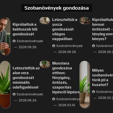
Szobanövények gondozása
Leteszteltük a
Kipróbáltuk
Kipróbáltuk a
yucca
bonsai
kaktuszok téli
gondozását
öntözését –
gondozását
világos
tényleg enn
nappaliban
kényes?
Szobanövények
Szobanövények
Szobanöv
2026.06.26.
2026.06.26.
2026.06.
Monstera
Leteszteltük az
gondozása
Milyen
aloe vera
otthon:
szobanövé
gondozását
fényigény,
tűrik jól a
minimális
öntözés,
huzatot?
odafigyeléssel
szaporítás
Szobanöv
lépésről lépésre
Szobanövények
2026.02.
Szobanövények
2026.06.24.
2026.03.14.