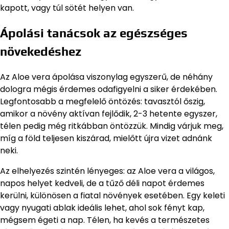
kapott, vagy túl sötét helyen van.
Ápolási tanácsok az egészséges
növekedéshez
Az Aloe vera ápolása viszonylag egyszerű, de néhány
dologra mégis érdemes odafigyelni a siker érdekében.
Legfontosabb a megfelelő öntözés: tavasztól őszig,
amikor a növény aktívan fejlődik, 2-3 hetente egyszer,
télen pedig még ritkábban öntözzük. Mindig várjuk meg,
míg a föld teljesen kiszárad, mielőtt újra vizet adnánk
neki.
Az elhelyezés szintén lényeges: az Aloe vera a világos,
napos helyet kedveli, de a tűző déli napot érdemes
kerülni, különösen a fiatal növények esetében. Egy keleti
vagy nyugati ablak ideális lehet, ahol sok fényt kap,
mégsem égeti a nap. Télen, ha kevés a természetes