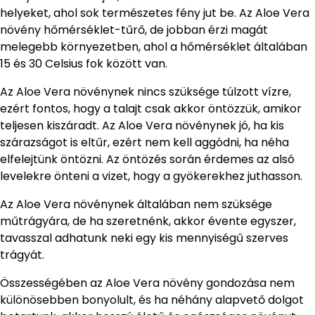
helyeket, ahol sok természetes fény jut be. Az Aloe Vera
növény hőmérséklet-tűrő, de jobban érzi magát
melegebb környezetben, ahol a hőmérséklet általában
15 és 30 Celsius fok között van.
Az Aloe Vera növénynek nincs szüksége túlzott vízre,
ezért fontos, hogy a talajt csak akkor öntözzük, amikor
teljesen kiszáradt. Az Aloe Vera növénynek jó, ha kis
szárazságot is eltűr, ezért nem kell aggódni, ha néha
elfelejtünk öntözni. Az öntözés során érdemes az alsó
levelekre önteni a vizet, hogy a gyökerekhez juthasson.
Az Aloe Vera növénynek általában nem szüksége
műtrágyára, de ha szeretnénk, akkor évente egyszer,
tavasszal adhatunk neki egy kis mennyiségű szerves
trágyát.
Összességében az Aloe Vera növény gondozása nem
különösebben bonyolult, és ha néhány alapvető dolgot