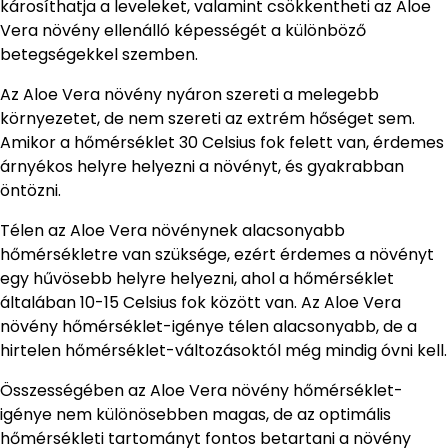
károsíthatja a leveleket, valamint csökkentheti az Aloe
Vera növény ellenálló képességét a különböző
betegségekkel szemben.
Az Aloe Vera növény nyáron szereti a melegebb
környezetet, de nem szereti az extrém hőséget sem.
Amikor a hőmérséklet 30 Celsius fok felett van, érdemes
árnyékos helyre helyezni a növényt, és gyakrabban
öntözni.
Télen az Aloe Vera növénynek alacsonyabb
hőmérsékletre van szüksége, ezért érdemes a növényt
egy hűvösebb helyre helyezni, ahol a hőmérséklet
általában 10-15 Celsius fok között van. Az Aloe Vera
növény hőmérséklet-igénye télen alacsonyabb, de a
hirtelen hőmérséklet-változásoktól még mindig óvni kell.
Összességében az Aloe Vera növény hőmérséklet-
igénye nem különösebben magas, de az optimális
hőmérsékleti tartományt fontos betartani a növény