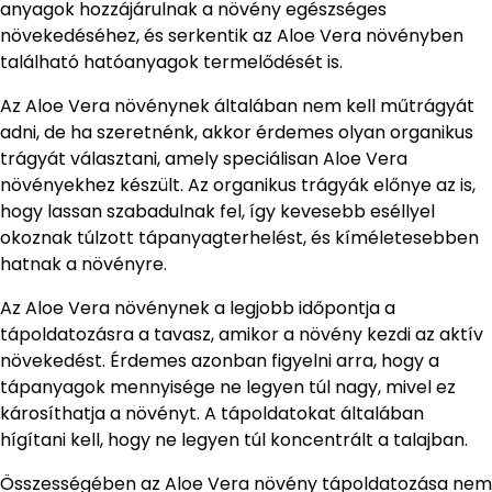
anyagok hozzájárulnak a növény egészséges
növekedéséhez, és serkentik az Aloe Vera növényben
található hatóanyagok termelődését is.
Az Aloe Vera növénynek általában nem kell műtrágyát
adni, de ha szeretnénk, akkor érdemes olyan organikus
trágyát választani, amely speciálisan Aloe Vera
növényekhez készült. Az organikus trágyák előnye az is,
hogy lassan szabadulnak fel, így kevesebb eséllyel
okoznak túlzott tápanyagterhelést, és kíméletesebben
hatnak a növényre.
Az Aloe Vera növénynek a legjobb időpontja a
tápoldatozásra a tavasz, amikor a növény kezdi az aktív
növekedést. Érdemes azonban figyelni arra, hogy a
tápanyagok mennyisége ne legyen túl nagy, mivel ez
károsíthatja a növényt. A tápoldatokat általában
hígítani kell, hogy ne legyen túl koncentrált a talajban.
Összességében az Aloe Vera növény tápoldatozása nem