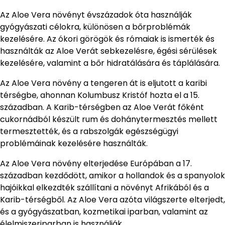
Az Aloe Vera növényt évszázadok óta használják
gyógyászati ​​célokra, különösen a bőrproblémák
kezelésére. Az ókori görögök és rómaiak is ismerték és
használták az Aloe Verát sebkezelésre, égési sérülések
kezelésére, valamint a bőr hidratálására és táplálására.
Az Aloe Vera növény a tengeren át is eljutott a karibi
térségbe, ahonnan Kolumbusz Kristóf hozta el a 15.
században. A Karib-térségben az Aloe Verát főként
cukornádból készült rum és dohánytermesztés mellett
termesztették, és a rabszolgák egészségügyi
problémáinak kezelésére használták.
Az Aloe Vera növény elterjedése Európában a 17.
században kezdődött, amikor a hollandok és a spanyolok
hajóikkal elkezdték szállítani a növényt Afrikából és a
Karib-térségből. Az Aloe Vera azóta világszerte elterjedt,
és a gyógyászatban, kozmetikai iparban, valamint az
élelmiszeriparban is használják.