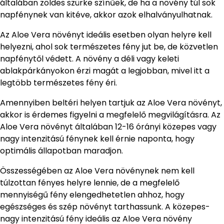
általában zöldes szürke színűek, de ha a növény túl sok
napfénynek van kitéve, akkor azok elhalványulhatnak.
Az Aloe Vera növényt ideális esetben olyan helyre kell
helyezni, ahol sok természetes fény jut be, de közvetlen
napfénytől védett. A növény a déli vagy keleti
ablakpárkányokon érzi magát a legjobban, mivel itt a
legtöbb természetes fény éri.
Amennyiben beltéri helyen tartjuk az Aloe Vera növényt,
akkor is érdemes figyelni a megfelelő megvilágításra. Az
Aloe Vera növényt általában 12-16 órányi közepes vagy
nagy intenzitású fénynek kell érnie naponta, hogy
optimális állapotban maradjon.
Összességében az Aloe Vera növénynek nem kell
túlzottan fényes helyre lennie, de a megfelelő
mennyiségű fény elengedhetetlen ahhoz, hogy
egészséges és szép növényt tarthassunk. A közepes-
nagy intenzitású fény ideális az Aloe Vera növény