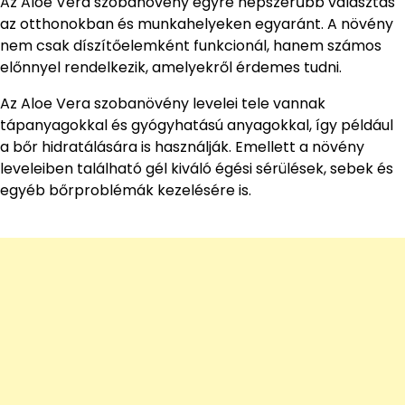
Az Aloe Vera szobanövény egyre népszerűbb választás
az otthonokban és munkahelyeken egyaránt. A növény
nem csak díszítőelemként funkcionál, hanem számos
előnnyel rendelkezik, amelyekről érdemes tudni.
Az Aloe Vera szobanövény levelei tele vannak
tápanyagokkal és gyógyhatású anyagokkal, így például
a bőr hidratálására is használják. Emellett a növény
leveleiben található gél kiváló égési sérülések, sebek és
egyéb bőrproblémák kezelésére is.