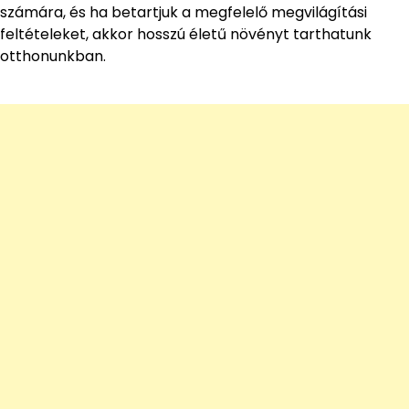
számára, és ha betartjuk a megfelelő megvilágítási
feltételeket, akkor hosszú életű növényt tarthatunk
otthonunkban.