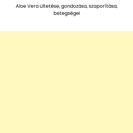
Aloe Vera ültetése, gondozása, szaporítása,
betegségei