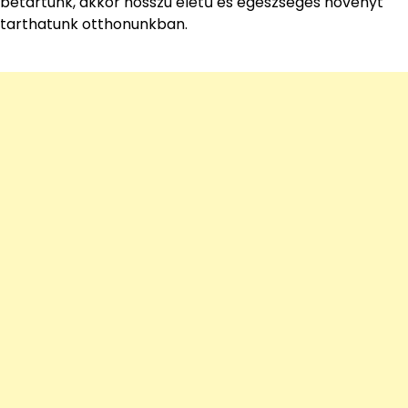
betartunk, akkor hosszú életű és egészséges növényt
tarthatunk otthonunkban.