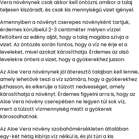
Vera növénynek csak akkor kell öntözni, amikor a talaj
teljesen kiszáradt, és csak kis mennyiségű vizet igényel.
Amennyiben a növényt cserepes növényként tartjuk,
érdemes körülbelül 2-3 centiméter mélyen vízzel
feltölteni az edény alját, hogy a talaj magába szívja a
vizet. Az öntözés során fontos, hogy a víz ne érje el a
leveleket, mivel azokat károsíthatja. Érdemes az alsó
levelekre önteni a vizet, hogy a gyökerekhez jusson.
Az Aloe Vera növénynek jól áteresztő talajban kell lennie,
amely lehetővé teszi a víz számára, hogy a gyökerekhez
juthasson, és elkerülje a túlzott nedvességet, amely
károsíthatja a növényt. Érdemes figyelni arra is, hogy az
Aloe Vera növény cserepében ne legyen túl sok víz,
mert a túlzott vízmennyiség miatt a gyökerek
károsodhatnak.
Az Aloe Vera növény szobahőmérsékleten általában
egy-két hétig kibírja víz nélkül is, és jól tűri a kis