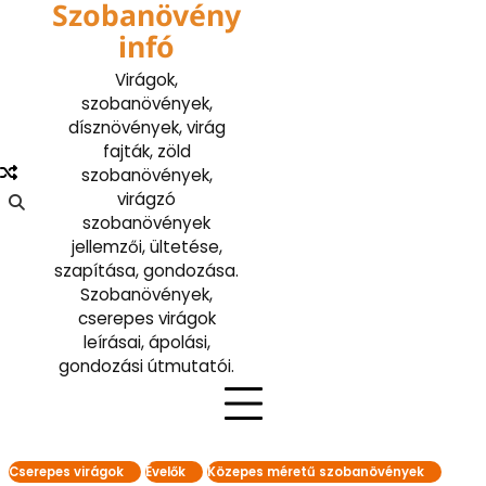
Szobanövény
Skip
to
infó
content
Virágok,
szobanövények,
dísznövények, virág
fajták, zöld
szobanövények,
virágzó
szobanövények
jellemzői, ültetése,
szapítása, gondozása.
Szobanövények,
cserepes virágok
leírásai, ápolási,
gondozási útmutatói.
Cserepes virágok
Évelők
Közepes méretű szobanövények