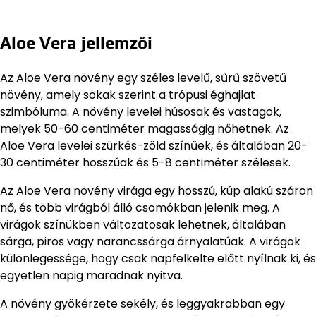
Aloe Vera jellemzői
Az Aloe Vera növény egy széles levelű, sűrű szövetű
növény, amely sokak szerint a trópusi éghajlat
szimbóluma. A növény levelei húsosak és vastagok,
melyek 50-60 centiméter magasságig nőhetnek. Az
Aloe Vera levelei szürkés-zöld színűek, és általában 20-
30 centiméter hosszúak és 5-8 centiméter szélesek.
Az Aloe Vera növény virága egy hosszú, kúp alakú száron
nő, és több virágból álló csomókban jelenik meg. A
virágok színükben változatosak lehetnek, általában
sárga, piros vagy narancssárga árnyalatúak. A virágok
különlegessége, hogy csak napfelkelte előtt nyílnak ki, és
egyetlen napig maradnak nyitva.
A növény gyökérzete sekély, és leggyakrabban egy