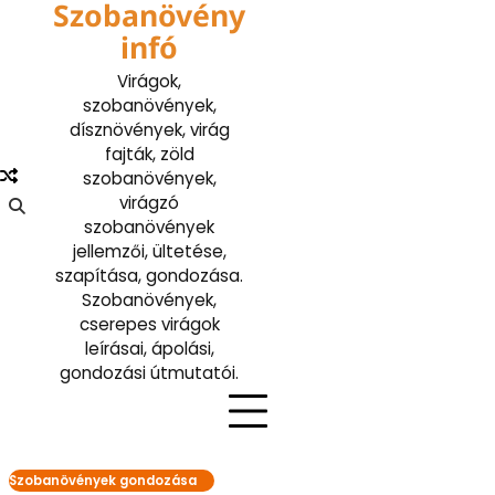
Szobanövény
Skip
to
infó
content
Virágok,
szobanövények,
dísznövények, virág
fajták, zöld
szobanövények,
virágzó
szobanövények
jellemzői, ültetése,
szapítása, gondozása.
Szobanövények,
cserepes virágok
leírásai, ápolási,
gondozási útmutatói.
Szobanövények gondozása