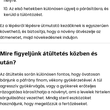
helyre.
Az első hetekben különösen ügyelj a párásításra, és
kerüld a túlöntözést.
Ez a lépésről lépésre útmutató kezdőknek is egyszerűen
követhető, és biztosítja, hogy a növény átvészelje az
átmenetet, majd növekedésnek induljon.
Mire figyeljünk átültetés közben és
után?
Az átültetés során különösen fontos, hogy óvatosan
bánjunk a páfrány finom, vékony gyökérzetével. A túl
agresszív gyökérvágás, vagy a gyökerek erőteljes
rázogatása károsíthatja a növényt, ami a levelek hirtelen
sárgulásához vezethet. Mindig steril eszközöket
használjunk, hogy megelőzzük a fertőzéseket.