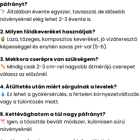
páfrányt?
Általában évente egyszer, tavasszal, de idősebb
növényeknél elég lehet 2-3 évente is.
2. Milyen földkeveréket használjak?
Laza, tőzeges, komposztos keveréket, jó vízáteresztő
képességgel és enyhén savas pH-val (5-6).
3. Mekkora cserépre van szükségem?
Mindig csak 2-3 cm-rel nagyobb átmérőjű cserepet
válassz az előzőnél.
4. Átültetés után miért sárgulnak a levelek?
Ez lehet a gyökérsérülés, a hirtelen környezetváltozás
vagy a túlöntözés miatt.
5. Kettévághatom a túl nagy páfrányt?
Igen, a tőosztás bevált módszer, különösen sűrű
növényeknél.