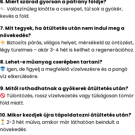
6. Miért szárad gyorsan a páfrány földje?
Valószínűleg kinőtte a cserepet, túl sok a gyökér,
kevés a föld.
7. Mit tegyek, ha átültetés után nem indul meg a
növekedés?
Biztosíts párás, világos helyet, mérsékeld az öntözést,
légy türelmes – akár 3-4 hét is kellhet a regenerációhoz.
8. Lehet-e műanyag cserépben tartani?
Igen, de figyelj a megfelelő vízelvezésre és a pangó
víz elkerülésére.
9. Mitől rothadhatnak a gyökerek átültetés után?
Túlöntözés, rossz vízelvezetés vagy túlságosan tömör
föld miatt.
10. Mikor kezdjek újra tápoldatozni átültetés után?
2-3 hét múlva, amikor már láthatóan beindult a
növekedés.