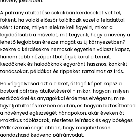
növény jólétében.
A páfrány átültetése sokakban kérdéseket vet fel,
főként, ha valaki először találkozik ezzel a feladattal.
Miért fontos, milyen jelekre kell figyelni, mikor a
legideálisabb a művelet, mit tegyünk, hogy a növény a
lehető legjobban érezze magát az új környezetben?
Ezekre a kérdésekre nemcsak egyetlen választ kapsz,
hanem több nézőpontból járjuk körül a témát:
kezdőknek és haladóknak egyaránt hasznos, konkrét
tanácsokat, példákat és tippeket tartalmaz az írás.
Ha végigolvasod ezt a cikket, átfogó képet kapsz a
bostoni páfrány átültetéséről – mikor, hogyan, milyen
eszközökkel és anyagokkal érdemes elvégezni, mire
figyelj átültetés közben és után, és hogyan biztosíthatod
a növényed egészségét hónapokon, akár éveken át.
Praktikus táblázatok, részletes leírások és egy bőséges
GYIK szekció segít abban, hogy magabiztosan
gondozhasd kedvenc páfrányodat.