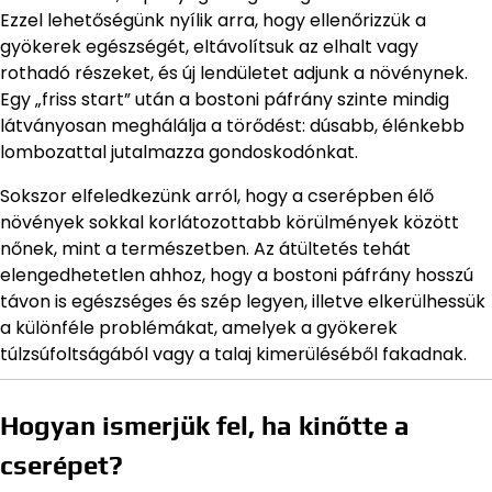
Ezzel lehetőségünk nyílik arra, hogy ellenőrizzük a
gyökerek egészségét, eltávolítsuk az elhalt vagy
rothadó részeket, és új lendületet adjunk a növénynek.
Egy „friss start” után a bostoni páfrány szinte mindig
látványosan meghálálja a törődést: dúsabb, élénkebb
lombozattal jutalmazza gondoskodónkat.
Sokszor elfeledkezünk arról, hogy a cserépben élő
növények sokkal korlátozottabb körülmények között
nőnek, mint a természetben. Az átültetés tehát
elengedhetetlen ahhoz, hogy a bostoni páfrány hosszú
távon is egészséges és szép legyen, illetve elkerülhessük
a különféle problémákat, amelyek a gyökerek
túlzsúfoltságából vagy a talaj kimerüléséből fakadnak.
Hogyan ismerjük fel, ha kinőtte a
cserépet?