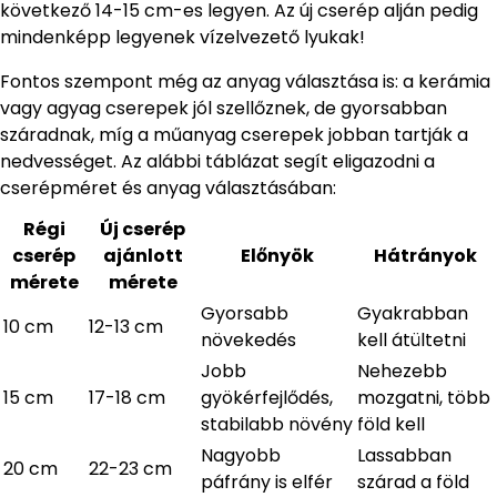
következő 14-15 cm-es legyen. Az új cserép alján pedig
mindenképp legyenek vízelvezető lyukak!
Fontos szempont még az anyag választása is: a kerámia
vagy agyag cserepek jól szellőznek, de gyorsabban
száradnak, míg a műanyag cserepek jobban tartják a
nedvességet. Az alábbi táblázat segít eligazodni a
cserépméret és anyag választásában:
Régi
Új cserép
cserép
ajánlott
Előnyök
Hátrányok
mérete
mérete
Gyorsabb
Gyakrabban
10 cm
12-13 cm
növekedés
kell átültetni
Jobb
Nehezebb
15 cm
17-18 cm
gyökérfejlődés,
mozgatni, több
stabilabb növény
föld kell
Nagyobb
Lassabban
20 cm
22-23 cm
páfrány is elfér
szárad a föld