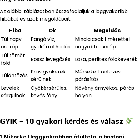
Az alábbi táblázatban összefoglaljuk a leggyakoribb
hibákat és azok megoldásait:
Hiba
Ok
Megoldás
Túl nagy
Pangó víz,
Mindig csak 1 mérettel
cserép
gyökérrothadás
nagyobb cserép
Túl tömör
Rossz levegőzés
Laza, perlites földkeverék
föld
Friss gyökerek
Mérsékelt öntözés,
Túlöntözés
sérülnek
párásítás
Levelek
Gyökérsérülés,
Növény árnyékos, párás
sárgulnak
kevés fény
helyen
GYIK – 10 gyakori kérdés és válasz
1. Mikor kell leggyakrabban átültetni a bostoni