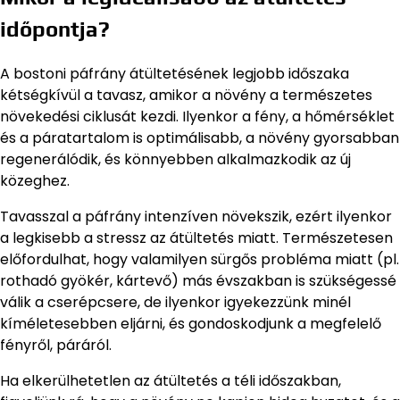
időpontja?
A bostoni páfrány átültetésének legjobb időszaka
kétségkívül a tavasz, amikor a növény a természetes
növekedési ciklusát kezdi. Ilyenkor a fény, a hőmérséklet
és a páratartalom is optimálisabb, a növény gyorsabban
regenerálódik, és könnyebben alkalmazkodik az új
közeghez.
Tavasszal a páfrány intenzíven növekszik, ezért ilyenkor
a legkisebb a stressz az átültetés miatt. Természetesen
előfordulhat, hogy valamilyen sürgős probléma miatt (pl.
rothadó gyökér, kártevő) más évszakban is szükségessé
válik a cserépcsere, de ilyenkor igyekezzünk minél
kíméletesebben eljárni, és gondoskodjunk a megfelelő
fényről, páráról.
Ha elkerülhetetlen az átültetés a téli időszakban,