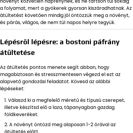
növényt közvetlen napfénynek, és ne tartson túl sokáig
a folyamat, mert a gyökerek gyorsan kiszáradhatnak. Az
átültetést követően mindig jól öntözzük meg a növényt,
és párás, világos, de nem túl napos helyre tegyük.
Lépésről lépésre: a bostoni páfrány
átültetése
Az átültetés pontos menete segít abban, hogy
magabiztosan és stresszmentesen végezd el ezt az
alapvető gondozási feladatot. Kövesd az alábbi
lépéseket:
Válaszd ki a megfelelő méretű és típusú cserepet,
illetve készítsd elő a laza, tápanyagban gazdag
földkeveréket.
A növényt öntözd meg alaposan 1-2 órával az
átültetés előtt.