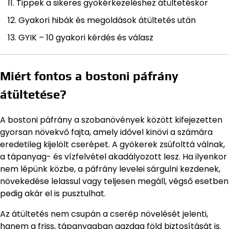
Tippek a sikeres gyökérkezeléshez átültetéskor
Gyakori hibák és megoldások átültetés után
GYIK – 10 gyakori kérdés és válasz
Miért fontos a bostoni páfrány
átültetése?
A bostoni páfrány a szobanövények között kifejezetten
gyorsan növekvő fajta, amely idővel kinövi a számára
eredetileg kijelölt cserépet. A gyökerek zsúfolttá válnak,
a tápanyag- és vízfelvétel akadályozott lesz. Ha ilyenkor
nem lépünk közbe, a páfrány levelei sárgulni kezdenek,
növekedése lelassul vagy teljesen megáll, végső esetben
pedig akár el is pusztulhat.
Az átültetés nem csupán a cserép növelését jelenti,
hanem a friss, tápanyagban gazdag föld biztosítását is.