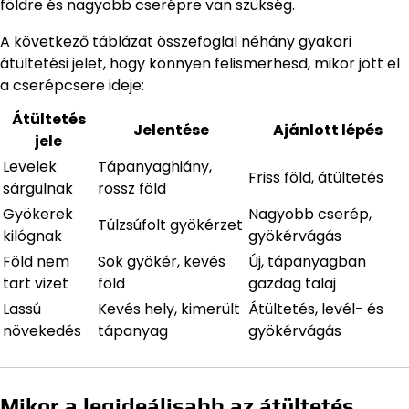
földre és nagyobb cserépre van szükség.
A következő táblázat összefoglal néhány gyakori
átültetési jelet, hogy könnyen felismerhesd, mikor jött el
a cserépcsere ideje:
Átültetés
Jelentése
Ajánlott lépés
jele
Levelek
Tápanyaghiány,
Friss föld, átültetés
sárgulnak
rossz föld
Gyökerek
Nagyobb cserép,
Túlzsúfolt gyökérzet
kilógnak
gyökérvágás
Föld nem
Sok gyökér, kevés
Új, tápanyagban
tart vizet
föld
gazdag talaj
Lassú
Kevés hely, kimerült
Átültetés, levél- és
növekedés
tápanyag
gyökérvágás
Mikor a legideálisabb az átültetés