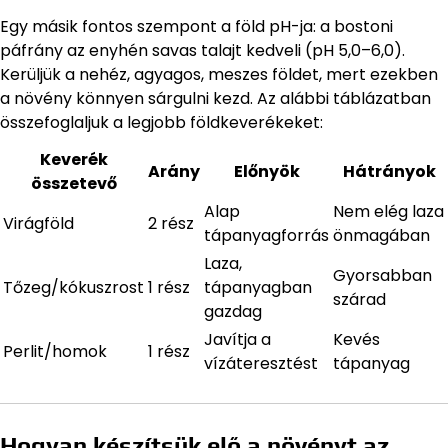
Egy másik fontos szempont a föld pH-ja: a bostoni
páfrány az enyhén savas talajt kedveli (pH 5,0–6,0).
Kerüljük a nehéz, agyagos, meszes földet, mert ezekben
a növény könnyen sárgulni kezd. Az alábbi táblázatban
összefoglaljuk a legjobb földkeverékeket:
Keverék
Arány
Előnyök
Hátrányok
összetevő
Alap
Nem elég laza
Virágföld
2 rész
tápanyagforrás
önmagában
Laza,
Gyorsabban
Tőzeg/kókuszrost
1 rész
tápanyagban
szárad
gazdag
Javítja a
Kevés
Perlit/homok
1 rész
vízáteresztést
tápanyag
Hogyan készítsük elő a növényt az