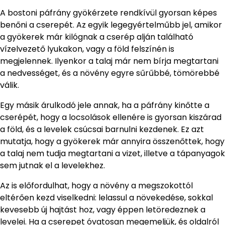
A bostoni páfrány gyökérzete rendkívül gyorsan képes
benőni a cserepét. Az egyik legegyértelműbb jel, amikor
a gyökerek már kilógnak a cserép alján található
vízelvezető lyukakon, vagy a föld felszínén is
megjelennek. Ilyenkor a talaj már nem bírja megtartani
a nedvességet, és a növény egyre sűrűbbé, tömörebbé
válik.
Egy másik árulkodó jele annak, ha a páfrány kinőtte a
cserépét, hogy a locsolások ellenére is gyorsan kiszárad
a föld, és a levelek csúcsai barnulni kezdenek. Ez azt
mutatja, hogy a gyökerek már annyira összenőttek, hogy
a talaj nem tudja megtartani a vizet, illetve a tápanyagok
sem jutnak el a levelekhez.
Az is előfordulhat, hogy a növény a megszokottól
eltérően kezd viselkedni: lelassul a növekedése, sokkal
kevesebb új hajtást hoz, vagy éppen letöredeznek a
levelei. Ha a cserepet óvatosan megemeljük, és oldalról