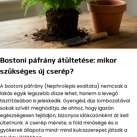
Bostoni páfrány átültetése: mikor
szükséges új cserép?
A bostoni páfrány (Nephrolepis exaltata) nemcsak a
lakás egyik legszebb dísze lehet, hanem a levegő
tisztításában is jeleskedik. Gyengéd, dús lombozatával
sokak szívét meghódítja, de ahhoz, hogy igazán
egészségesen fejlődjön, bizonyos időközönként át kell
ültetnünk. A cserép mérete, a föld minősége és a
gyökerek állapota mind-mind kulcsszerepet játszik a