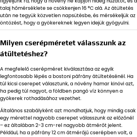
figyeljünk rá, hogy a növény ne kapjon hideg huzatot, és a
talaj hőmérséklete se csökkenjen 16 °C alá. Az átültetés
után ne tegyük közvetlen napsütésbe, és mérsékeljük az
öntözést, hogy a gyökereknek legyen idejük gyógyulni.
Milyen cserépméretet válasszunk az
átültetéshez?
A megfelelő cserépméret kiválasztása az egyik
legfontosabb lépés a bostoni páfrány átültetésénél. Ha
túl kicsi cserepet választunk, a növény hamar kinövi azt,
ha pedig túl nagyot, a földben pangó víz könnyen a
gyökerek rothadásához vezethet.
Általános szabályként azt mondhatjuk, hogy mindig csak
egy mérettel nagyobb cserepet válasszunk az előzőnél
– ez általában 2-3 cm-rel nagyobb átmérőt jelent.
Például, ha a páfrány 12 cm átmérőjű cserépben volt, a