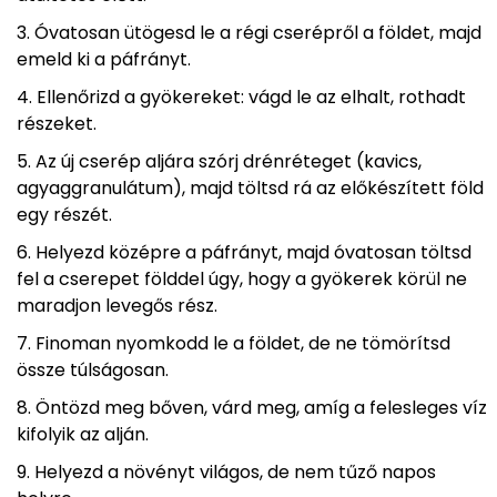
Óvatosan ütögesd le a régi cserépről a földet, majd
emeld ki a páfrányt.
Ellenőrizd a gyökereket: vágd le az elhalt, rothadt
részeket.
Az új cserép aljára szórj drénréteget (kavics,
agyaggranulátum), majd töltsd rá az előkészített föld
egy részét.
Helyezd középre a páfrányt, majd óvatosan töltsd
fel a cserepet földdel úgy, hogy a gyökerek körül ne
maradjon levegős rész.
Finoman nyomkodd le a földet, de ne tömörítsd
össze túlságosan.
Öntözd meg bőven, várd meg, amíg a felesleges víz
kifolyik az alján.
Helyezd a növényt világos, de nem tűző napos