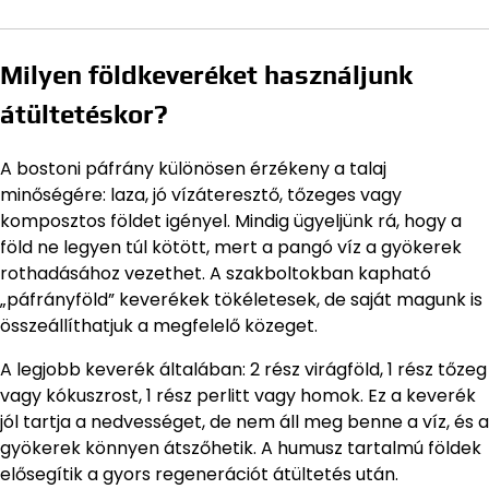
Milyen földkeveréket használjunk
átültetéskor?
A bostoni páfrány különösen érzékeny a talaj
minőségére: laza, jó vízáteresztő, tőzeges vagy
komposztos földet igényel. Mindig ügyeljünk rá, hogy a
föld ne legyen túl kötött, mert a pangó víz a gyökerek
rothadásához vezethet. A szakboltokban kapható
„páfrányföld” keverékek tökéletesek, de saját magunk is
összeállíthatjuk a megfelelő közeget.
A legjobb keverék általában: 2 rész virágföld, 1 rész tőzeg
vagy kókuszrost, 1 rész perlitt vagy homok. Ez a keverék
jól tartja a nedvességet, de nem áll meg benne a víz, és a
gyökerek könnyen átszőhetik. A humusz tartalmú földek
elősegítik a gyors regenerációt átültetés után.