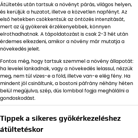
Átültetés után tartsuk a növényt párás, világos helyen,
és kerüljük a huzatot, illetve a közvetlen napfényt. Az
első hetekben csökkentsük az öntözés intenzitását,
mert az új gyökerek érzékenyebbek, könnyen
elrothadhatnak. A tápoldatozást is csak 2-3 hét után
érdemes elkezdeni, amikor a növény már mutatja a
növekedés jeleit.
Fontos még, hogy tartsuk szemmel a növény állapotát:
ha levelei lankadnak, vagy a növekedés lelassul, nézzük
meg, nem túl vizes-e a föld, illetve van-e elég fény. Ha
mindent jól csináltunk, a bostoni páfrány néhány héten
belül megújulva, szép, dús lombbal fogja meghálálni a
gondoskodást.
Tippek a sikeres gyökérkezeléshez
átültetéskor