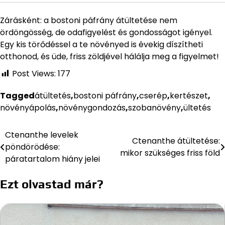
Zárásként: a bostoni páfrány átültetése nem
ördöngösség, de odafigyelést és gondosságot igényel.
Egy kis törődéssel a te növényed is évekig díszítheti
otthonod, és üde, friss zöldjével hálálja meg a figyelmet!
Post Views:
177
Tagged
átültetés
,
bostoni páfrány
,
cserép
,
kertészet
,
növényápolás
,
növénygondozás
,
szobanövény
,
ültetés
Ctenanthe levelek
Bejegyzés
Ctenanthe átültetése:
pöndörödése:
mikor szükséges friss föld
navigáció
páratartalom hiány jelei
Ezt olvastad már?