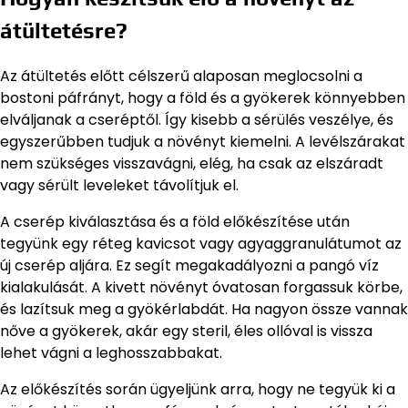
átültetésre?
Az átültetés előtt célszerű alaposan meglocsolni a
bostoni páfrányt, hogy a föld és a gyökerek könnyebben
elváljanak a cseréptől. Így kisebb a sérülés veszélye, és
egyszerűbben tudjuk a növényt kiemelni. A levélszárakat
nem szükséges visszavágni, elég, ha csak az elszáradt
vagy sérült leveleket távolítjuk el.
A cserép kiválasztása és a föld előkészítése után
tegyünk egy réteg kavicsot vagy agyaggranulátumot az
új cserép aljára. Ez segít megakadályozni a pangó víz
kialakulását. A kivett növényt óvatosan forgassuk körbe,
és lazítsuk meg a gyökérlabdát. Ha nagyon össze vannak
nőve a gyökerek, akár egy steril, éles ollóval is vissza
lehet vágni a leghosszabbakat.
Az előkészítés során ügyeljünk arra, hogy ne tegyük ki a