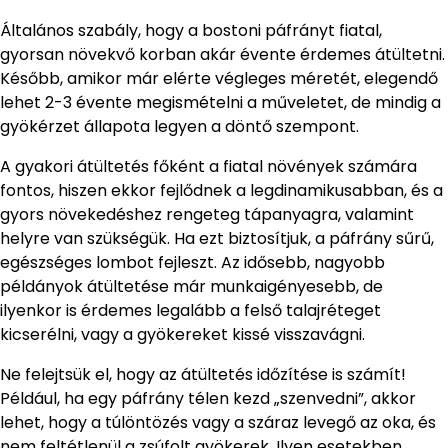
Általános szabály, hogy a bostoni páfrányt fiatal,
gyorsan növekvő korban akár évente érdemes átültetni.
Később, amikor már elérte végleges méretét, elegendő
lehet 2-3 évente megismételni a műveletet, de mindig a
gyökérzet állapota legyen a döntő szempont.
A gyakori átültetés főként a fiatal növények számára
fontos, hiszen ekkor fejlődnek a legdinamikusabban, és a
gyors növekedéshez rengeteg tápanyagra, valamint
helyre van szükségük. Ha ezt biztosítjuk, a páfrány sűrű,
egészséges lombot fejleszt. Az idősebb, nagyobb
példányok átültetése már munkaigényesebb, de
ilyenkor is érdemes legalább a felső talajréteget
kicserélni, vagy a gyökereket kissé visszavágni.
Ne felejtsük el, hogy az átültetés időzítése is számít!
Például, ha egy páfrány télen kezd „szenvedni”, akkor
lehet, hogy a túlöntözés vagy a száraz levegő az oka, és
nem feltétlenül a zsúfolt gyökerek. Ilyen esetekben