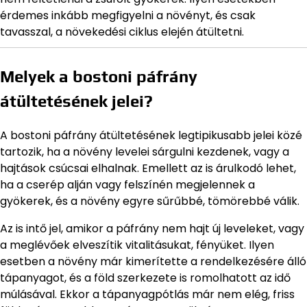
érdemes inkább megfigyelni a növényt, és csak
tavasszal, a növekedési ciklus elején átültetni.
Melyek a bostoni páfrány
átültetésének jelei?
A bostoni páfrány átültetésének legtipikusabb jelei közé
tartozik, ha a növény levelei sárgulni kezdenek, vagy a
hajtások csúcsai elhalnak. Emellett az is árulkodó lehet,
ha a cserép alján vagy felszínén megjelennek a
gyökerek, és a növény egyre sűrűbbé, tömörebbé válik.
Az is intő jel, amikor a páfrány nem hajt új leveleket, vagy
a meglévőek elveszítik vitalitásukat, fényüket. Ilyen
esetben a növény már kimerítette a rendelkezésére álló
tápanyagot, és a föld szerkezete is romolhatott az idő
múlásával. Ekkor a tápanyagpótlás már nem elég, friss