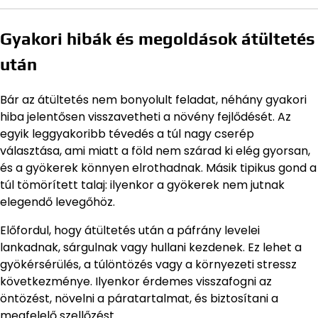
Gyakori hibák és megoldások átültetés
után
Bár az átültetés nem bonyolult feladat, néhány gyakori
hiba jelentősen visszavetheti a növény fejlődését. Az
egyik leggyakoribb tévedés a túl nagy cserép
választása, ami miatt a föld nem szárad ki elég gyorsan,
és a gyökerek könnyen elrothadnak. Másik tipikus gond a
túl tömörített talaj: ilyenkor a gyökerek nem jutnak
elegendő levegőhöz.
Előfordul, hogy átültetés után a páfrány levelei
lankadnak, sárgulnak vagy hullani kezdenek. Ez lehet a
gyökérsérülés, a túlöntözés vagy a környezeti stressz
következménye. Ilyenkor érdemes visszafogni az
öntözést, növelni a páratartalmat, és biztosítani a
megfelelő szellőzést.