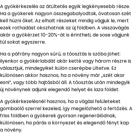
A gyökérkezelés az átültetés egyik legkényesebb része.
Ha a gyökerek nagyon összegabalyodtak, óvatosan szét
kell húzni őket. Az elhalt részeket mindig vágjuk le, mert
ezek rothadást okozhatnak az új földben. A visszavágás
akár a gyökérzet 10-20%-át is érintheti, de sose vágjunk
túl sokat egyszerre.
Ha a páfrány nagyon sűrű, a tőosztás is szóba jöhet:
ilyenkor a gyökérlabdát akár ketté vagy három részre is
választjuk, mindegyiket külön cserépbe ültetve. Ez
különösen akkor hasznos, ha a növény már „szét akar
esni”, vagy több hajtásból áll. A tőosztás után mindegyik
új növénynek adjunk elegendő helyet és laza földet.
A gyökérkezelésnél hasznos, ha a vágási felületeket
gombaölő szerrel kezeled, így megelőzhető a fertőzés. A
friss földben a gyökerek gyorsan regenerálódnak,
különösen, ha párás a környezet és elegendő fényt kap
a növény.