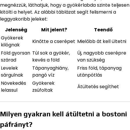
megnézzük, láthatjuk, hogy a gyökérlabda szinte teljesen
kitölti a helyet. Az alábbi táblázat segít felismerni a
leggyakoribb jeleket:
Jelenség
Mit jelent?
Teendő
Gyökerek
Kinőtte a cserépet
Mielőbb át kell ültetni
kilógnak
Föld gyorsan
Túl sok a gyökér,
Új, nagyobb cserépre
szárad
kevés a föld
van szükség
Levelek
Tápanyaghiány,
Friss föld, tápanyag
sárgulnak
pangó víz
utánpótlás
Növekedés
Gyökerek
Átültetés segíthet
lelassul
zsúfoltak
Milyen gyakran kell átültetni a bostoni
páfrányt?