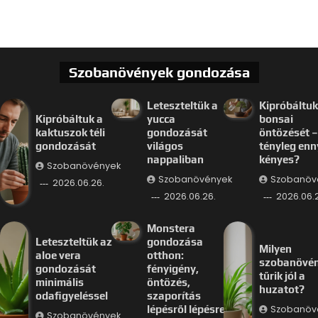
Szobanövények gondozása
Leteszteltük a
Kipróbáltuk
Kipróbáltuk a
yucca
bonsai
kaktuszok téli
gondozását
öntözését –
gondozását
világos
tényleg enn
nappaliban
kényes?
Szobanövények
Szobanövények
Szobanöv
2026.06.26.
2026.06.26.
2026.06.
Monstera
Leteszteltük az
gondozása
Milyen
aloe vera
otthon:
szobanövé
gondozását
fényigény,
tűrik jól a
minimális
öntözés,
huzatot?
odafigyeléssel
szaporítás
Szobanöv
lépésről lépésre
Szobanövények