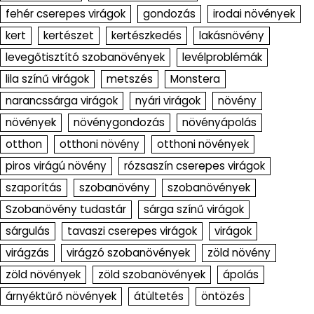
fehér cserepes virágok
gondozás
irodai növények
kert
kertészet
kertészkedés
lakásnövény
levegőtisztító szobanövények
levélproblémák
lila színű virágok
metszés
Monstera
narancssárga virágok
nyári virágok
növény
növények
növénygondozás
növényápolás
otthon
otthoni növény
otthoni növények
piros virágú növény
rózsaszín cserepes virágok
szaporítás
szobanövény
szobanövények
Szobanövény tudastár
sárga színű virágok
sárgulás
tavaszi cserepes virágok
virágok
virágzás
virágzó szobanövények
zöld növény
zöld növények
zöld szobanövények
ápolás
árnyéktűrő növények
átültetés
öntözés