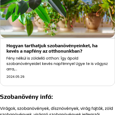
Hogyan tarthatjuk szobanövényeinket, ha
kevés a napfény az otthonunkban?
Fény nélkül is zöldellő otthon: Így ápold
szobanövényeidet kevés napfénnyel Ugye te is vágysz
arra,…
2024.05.29.
Szobanövény infó:
Virágok, szobanövények, dísznövények, virág fajták, zöld
szobanövények, virágzó szobanövények jellemzői,