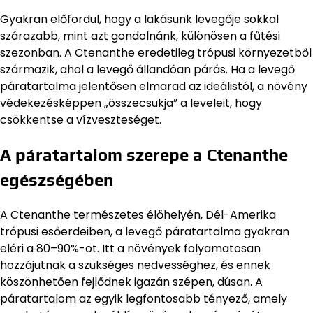
Gyakran előfordul, hogy a lakásunk levegője sokkal
szárazabb, mint azt gondolnánk, különösen a fűtési
szezonban. A Ctenanthe eredetileg trópusi környezetből
származik, ahol a levegő állandóan párás. Ha a levegő
páratartalma jelentősen elmarad az ideálistól, a növény
védekezésképpen „összecsukja” a leveleit, hogy
csökkentse a vízveszteséget.
A páratartalom szerepe a Ctenanthe
egészségében
A Ctenanthe természetes élőhelyén, Dél-Amerika
trópusi esőerdeiben, a levegő páratartalma gyakran
eléri a 80–90%-ot. Itt a növények folyamatosan
hozzájutnak a szükséges nedvességhez, és ennek
köszönhetően fejlődnek igazán szépen, dúsan. A
páratartalom az egyik legfontosabb tényező, amely