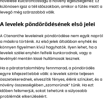
növelése kulcsfontosságú a növény egészségéhez. Ez
különösen igaz a téli időszakban, amikor a fűtés miatt a
levegő még szárazabbá válik.
A levelek pöndörödésének első jelei
A Ctenanthe leveleinek pöndörödése nem egyik napról
a másikra történik. Az első jelek általában enyhék és
könnyen figyelmen kívül hagyhatók. Ilyen lehet, ha a
levelek szélei enyhén felfelé kunkorodnak, vagy a
levélnyél mentén kissé hullámosak lesznek.
Ha a páratartalomhiány fennmarad, a pöndörödés
egyre kifejezettebbé válik: a levelek szinte teljesen
összetekerednek, elveszítik fényes, élénk színüket, és a
növény összességében „szomorúnak” tűnik. Ha ezt
időben felismerjük, sokat tehetünk a súlyosabb
problémák elkerüléséért.