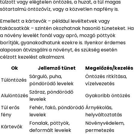
túlzott vagy elégtelen öntözés, a huzat, a túl magas
sótartalmú öntözővíz, vagy a közvetlen napfény is.
Emellett a kártevők – például levéltetvek vagy
takácsatkák – szintén okozhatnak hasonló tüneteket. Ha
a növény levelét fonál vagy apró, mozgó pöttyök
borítják, gyanakodhatunk ezekre is. Ilyenkor érdemes
alaposan átvizsgálni a növényt, és szükség esetén
célzott kezelést alkalmazni.
Ok
Jellemző tünet
Megelőzés/kezelés
Sárguló, puha,
Öntözés ritkítása,
Túlöntözés
pöndörödő levelek
vízelvezetés
Száraz, pöndörödő
Alulöntözés
Gyakoribb öntözés
levelek
Túl erős
Fehér, fakó, pöndörödő
Árnyékolás,
fény
levelek
helyváltoztatás
Fonalak, pöttyök,
Növényvédelem,
Kártevők
deformált levelek
permetezés