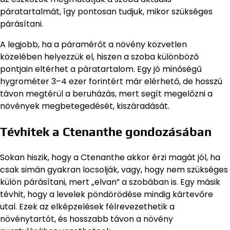
páratartalmát, így pontosan tudjuk, mikor szükséges
párásítani.
A legjobb, ha a páramérőt a növény közvetlen
közelében helyezzük el, hiszen a szoba különböző
pontjain eltérhet a páratartalom. Egy jó minőségű
hygrométer 3–4 ezer forintért már elérhető, de hosszú
távon megtérül a beruházás, mert segít megelőzni a
növények megbetegedését, kiszáradását.
Tévhitek a Ctenanthe gondozásában
Sokan hiszik, hogy a Ctenanthe akkor érzi magát jól, ha
csak simán gyakran locsolják, vagy, hogy nem szükséges
külön párásítani, mert „elvan” a szobában is. Egy másik
tévhit, hogy a levelek pöndörödése mindig kártevőre
utal. Ezek az elképzelések félrevezethetik a
növénytartót, és hosszabb távon a növény