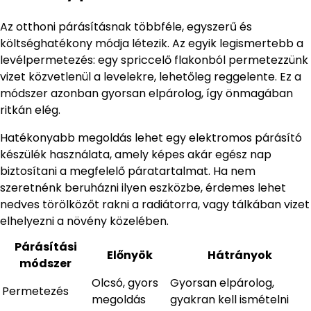
Az otthoni párásításnak többféle, egyszerű és
költséghatékony módja létezik. Az egyik legismertebb a
levélpermetezés: egy spriccelő flakonból permetezzünk
vizet közvetlenül a levelekre, lehetőleg reggelente. Ez a
módszer azonban gyorsan elpárolog, így önmagában
ritkán elég.
Hatékonyabb megoldás lehet egy elektromos párásító
készülék használata, amely képes akár egész nap
biztosítani a megfelelő páratartalmat. Ha nem
szeretnénk beruházni ilyen eszközbe, érdemes lehet
nedves törölközőt rakni a radiátorra, vagy tálkában vizet
elhelyezni a növény közelében.
Párásítási
Előnyök
Hátrányok
módszer
Olcsó, gyors
Gyorsan elpárolog,
Permetezés
megoldás
gyakran kell ismételni