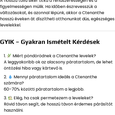
A hosszú távú siker titka a rendszerességen és a
figyelmességen múlik. Ha időben észrevesszük a
változásokat, és azonnal lépünk, akkor a Ctenanthe
hosszú éveken át díszítheti otthonunkat dús, egészséges
levelekkel.
GYIK – Gyakran Ismételt Kérdések
Miért pöndörödnek a Ctenanthe levelek?
A leggyakoribb ok az alacsony páratartalom, de lehet
öntözési hiba vagy kártevő is.
Mennyi páratartalom ideális a Ctenanthe
számára?
60–70% közötti páratartalom a legjobb.
Elég, ha csak permetezem a leveleket?
Rövid távon segít, de hosszú távon érdemes párásítót
használni.