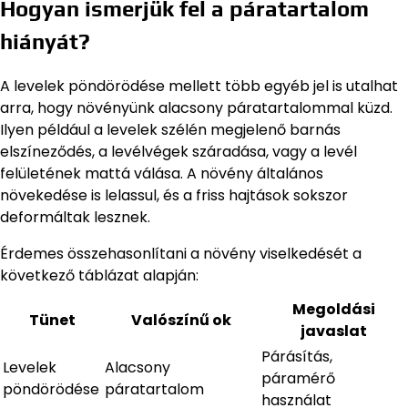
Hogyan ismerjük fel a páratartalom
hiányát?
A levelek pöndörödése mellett több egyéb jel is utalhat
arra, hogy növényünk alacsony páratartalommal küzd.
Ilyen például a levelek szélén megjelenő barnás
elszíneződés, a levélvégek száradása, vagy a levél
felületének mattá válása. A növény általános
növekedése is lelassul, és a friss hajtások sokszor
deformáltak lesznek.
Érdemes összehasonlítani a növény viselkedését a
következő táblázat alapján:
Megoldási
Tünet
Valószínű ok
javaslat
Párásítás,
Levelek
Alacsony
páramérő
pöndörödése
páratartalom
használat