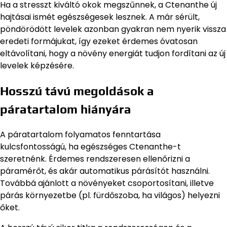
Ha a stresszt kiváltó okok megszűnnek, a Ctenanthe új
hajtásai ismét egészségesek lesznek. A már sérült,
pöndörödött levelek azonban gyakran nem nyerik vissza
eredeti formájukat, így ezeket érdemes óvatosan
eltávolítani, hogy a növény energiát tudjon fordítani az új
levelek képzésére.
Hosszú távú megoldások a
páratartalom hiányára
A páratartalom folyamatos fenntartása
kulcsfontosságú, ha egészséges Ctenanthe-t
szeretnénk. Érdemes rendszeresen ellenőrizni a
páramérőt, és akár automatikus párásítót használni.
Továbbá ajánlott a növényeket csoportosítani, illetve
párás környezetbe (pl. fürdőszoba, ha világos) helyezni
őket.