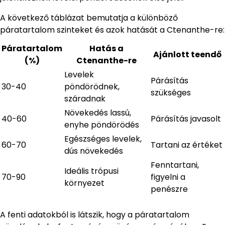
A következő táblázat bemutatja a különböző
páratartalom szinteket és azok hatását a Ctenanthe-re:
Páratartalom
Hatás a
Ajánlott teendő
(%)
Ctenanthe-re
Levelek
Párásítás
30-40
pöndörödnek,
szükséges
száradnak
Növekedés lassú,
40-60
Párásítás javasolt
enyhe pöndörödés
Egészséges levelek,
60-70
Tartani az értéket
dús növekedés
Fenntartani,
Ideális trópusi
70-90
figyelni a
környezet
penészre
A fenti adatokból is látszik, hogy a páratartalom