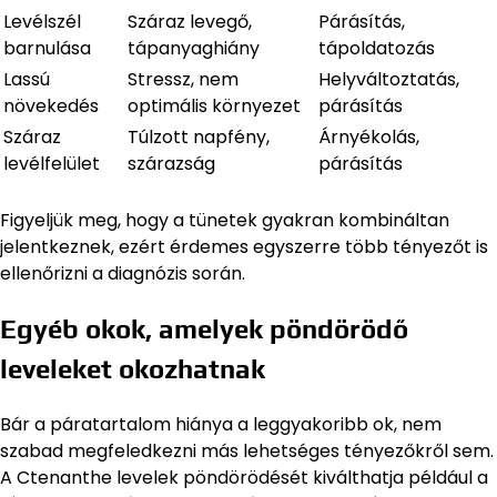
Levélszél
Száraz levegő,
Párásítás,
barnulása
tápanyaghiány
tápoldatozás
Lassú
Stressz, nem
Helyváltoztatás,
növekedés
optimális környezet
párásítás
Száraz
Túlzott napfény,
Árnyékolás,
levélfelület
szárazság
párásítás
Figyeljük meg, hogy a tünetek gyakran kombináltan
jelentkeznek, ezért érdemes egyszerre több tényezőt is
ellenőrizni a diagnózis során.
Egyéb okok, amelyek pöndörödő
leveleket okozhatnak
Bár a páratartalom hiánya a leggyakoribb ok, nem
szabad megfeledkezni más lehetséges tényezőkről sem.
A Ctenanthe levelek pöndörödését kiválthatja például a