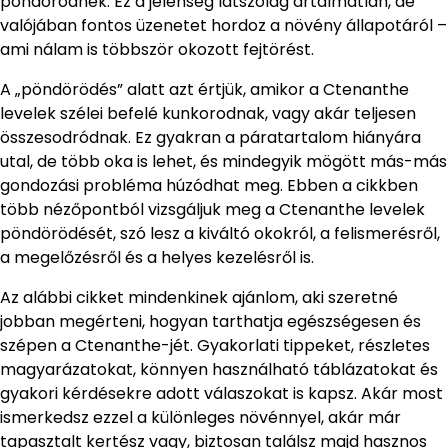
pöndörödnek. Ez a jelenség látszólag ártalmatlan, de
valójában fontos üzenetet hordoz a növény állapotáról –
ami nálam is többször okozott fejtörést.
A „pöndörödés” alatt azt értjük, amikor a Ctenanthe
levelek szélei befelé kunkorodnak, vagy akár teljesen
összesodródnak. Ez gyakran a páratartalom hiányára
utal, de több oka is lehet, és mindegyik mögött más-más
gondozási probléma húzódhat meg. Ebben a cikkben
több nézőpontból vizsgáljuk meg a Ctenanthe levelek
pöndörödését, szó lesz a kiváltó okokról, a felismerésről,
a megelőzésről és a helyes kezelésről is.
Az alábbi cikket mindenkinek ajánlom, aki szeretné
jobban megérteni, hogyan tarthatja egészségesen és
szépen a Ctenanthe-jét. Gyakorlati tippeket, részletes
magyarázatokat, könnyen használható táblázatokat és
gyakori kérdésekre adott válaszokat is kapsz. Akár most
ismerkedsz ezzel a különleges növénnyel, akár már
tapasztalt kertész vagy, biztosan találsz majd hasznos