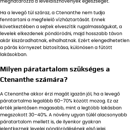
meghatározza a levéldísznövények egészségét.
Ha a levegő túl száraz, a Ctenanthe nem tudja
fenntartani a megfelelő vízháztartását. Ennek
következtében a sejtek elveszítik rugalmasságukat, a
levelek elkezdenek pöndörödni, majd hosszabb távon
akár kiszáradhatnak, elhalhatnak. Ezért elengedhetetlen
a párás környezet biztosítása, különösen a fűtött
lakásokban.
Milyen páratartalom szükséges a
Ctenanthe számára?
A Ctenanthe akkor érzi magát igazán jól, ha a levegő
páratartalma legalább 60–70% között mozog. Ez az
érték jelentősen magasabb, mint a legtöbb lakásban
megszokott 30–40%. A növény ugyan túlél alacsonyabb
páratartalom mellett is, de ilyenkor gyakran
jelentkeznek levelei pöndörödésének első jelei.