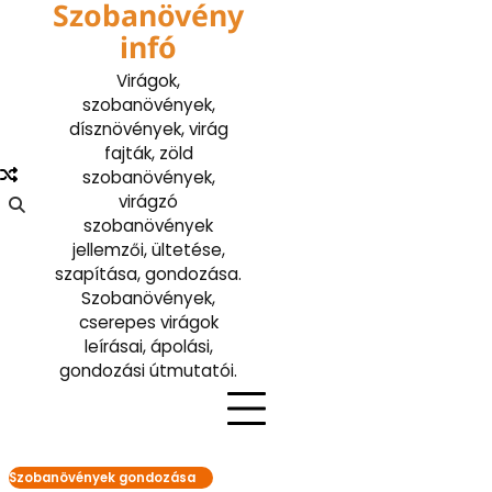
Szobanövény
Skip
to
infó
content
Virágok,
szobanövények,
dísznövények, virág
fajták, zöld
szobanövények,
virágzó
szobanövények
jellemzői, ültetése,
szapítása, gondozása.
Szobanövények,
cserepes virágok
leírásai, ápolási,
gondozási útmutatói.
Szobanövények gondozása