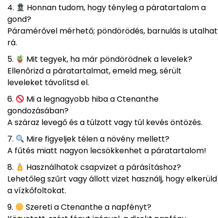
Honnan tudom, hogy tényleg a páratartalom a
gond?
Páramérővel mérhető; pöndörödés, barnulás is utalhat
rá.
Mit tegyek, ha már pöndörödnek a levelek?
Ellenőrizd a páratartalmat, emeld meg, sérült
leveleket távolítsd el.
Mi a legnagyobb hiba a Ctenanthe
gondozásában?
A száraz levegő és a túlzott vagy túl kevés öntözés.
Mire figyeljek télen a növény mellett?
A fűtés miatt nagyon lecsökkenhet a páratartalom!
Használhatok csapvizet a párásításhoz?
Lehetőleg szűrt vagy állott vizet használj, hogy elkerüld
a vízkőfoltokat.
Szereti a Ctenanthe a napfényt?