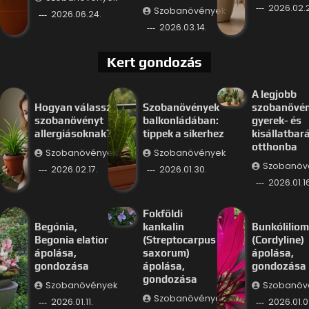
2026.02.
Szobanövények
2026.06.24.
2026.03.14.
Kert gondozás
A legjobb
Hogyan válassz
Szobanövények
szobanövé
szobanövényt
balkonládában:
gyerek- és
allergiásoknak?
tippek a sikerhez
kisállatbar
otthonba
Szobanövények
Szobanövények
Szobanöv
2026.02.17.
2026.01.30.
2026.01.16
Fokföldi
Begónia,
kankalin
Bunkóliliom
Begonia elatior
(Streptocarpus
(Cordyline)
ápolása,
saxorum)
ápolása,
gondozása
ápolása,
gondozása
gondozása
Szobanövények
Szobanöv
Szobanövények
2026.01.11.
2026.01.0