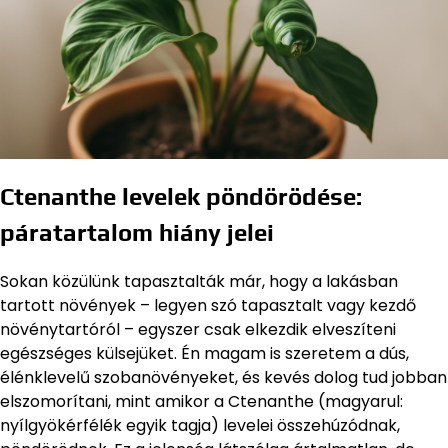
Ctenanthe levelek pöndörödése:
páratartalom hiány jelei
Sokan közülünk tapasztalták már, hogy a lakásban
tartott növények – legyen szó tapasztalt vagy kezdő
növénytartóról – egyszer csak elkezdik elveszíteni
egészséges külsejüket. Én magam is szeretem a dús,
élénklevelű szobanövényeket, és kevés dolog tud jobban
elszomorítani, mint amikor a Ctenanthe (magyarul:
nyílgyökérfélék egyik tagja) levelei összehúzódnak,