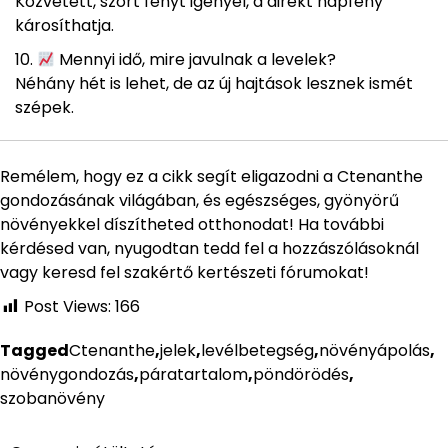
Közvetett, szórt fényt igényel, a direkt napfény
károsíthatja.
Mennyi idő, mire javulnak a levelek?
Néhány hét is lehet, de az új hajtások lesznek ismét
szépek.
Remélem, hogy ez a cikk segít eligazodni a Ctenanthe
gondozásának világában, és egészséges, gyönyörű
növényekkel díszítheted otthonodat! Ha további
kérdésed van, nyugodtan tedd fel a hozzászólásoknál
vagy keresd fel szakértő kertészeti fórumokat!
Post Views:
166
Tagged
Ctenanthe
,
jelek
,
levélbetegség
,
növényápolás
,
növénygondozás
,
páratartalom
,
pöndörödés
,
szobanövény