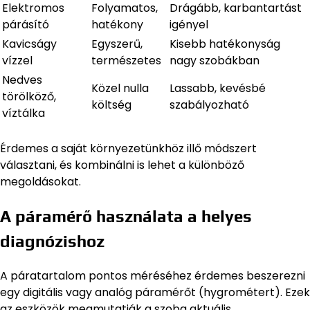
Elektromos
Folyamatos,
Drágább, karbantartást
párásító
hatékony
igényel
Kavicságy
Egyszerű,
Kisebb hatékonyság
vízzel
természetes
nagy szobákban
Nedves
Közel nulla
Lassabb, kevésbé
törölköző,
költség
szabályozható
víztálka
Érdemes a saját környezetünkhöz illő módszert
választani, és kombinálni is lehet a különböző
megoldásokat.
A páramérő használata a helyes
diagnózishoz
A páratartalom pontos méréséhez érdemes beszerezni
egy digitális vagy analóg páramérőt (hygrométert). Ezek
az eszközök megmutatják a szoba aktuális