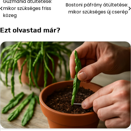
Guzmania átültetése:
Bejegyzés
Bostoni páfrány átültetése:
mikor szükséges friss
mikor szükséges új cserép
navigáció
közeg
Ezt olvastad már?