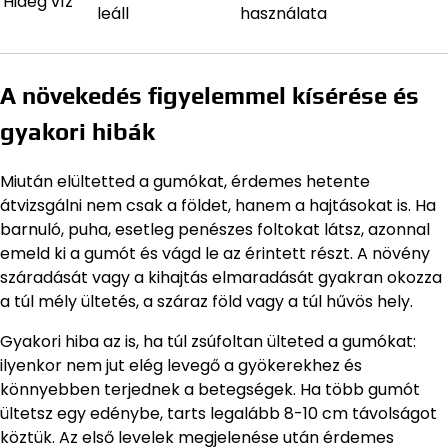
Hideg víz
leáll
használata
A növekedés figyelemmel kísérése és
gyakori hibák
Miután elültetted a gumókat, érdemes hetente
átvizsgálni nem csak a földet, hanem a hajtásokat is. Ha
barnuló, puha, esetleg penészes foltokat látsz, azonnal
emeld ki a gumót és vágd le az érintett részt. A növény
száradását vagy a kihajtás elmaradását gyakran okozza
a túl mély ültetés, a száraz föld vagy a túl hűvös hely.
Gyakori hiba az is, ha túl zsúfoltan ülteted a gumókat:
ilyenkor nem jut elég levegő a gyökerekhez és
könnyebben terjednek a betegségek. Ha több gumót
ültetsz egy edénybe, tarts legalább 8-10 cm távolságot
köztük. Az első levelek megjelenése után érdemes