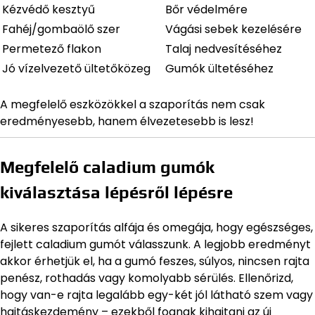
Kézvédő kesztyű
Bőr védelmére
Fahéj/gombaölő szer
Vágási sebek kezelésére
Permetező flakon
Talaj nedvesítéséhez
Jó vízelvezető ültetőközeg
Gumók ültetéséhez
A megfelelő eszközökkel a szaporítás nem csak
eredményesebb, hanem élvezetesebb is lesz!
Megfelelő caladium gumók
kiválasztása lépésről lépésre
A sikeres szaporítás alfája és omegája, hogy egészséges,
fejlett caladium gumót válasszunk. A legjobb eredményt
akkor érhetjük el, ha a gumó feszes, súlyos, nincsen rajta
penész, rothadás vagy komolyabb sérülés. Ellenőrizd,
hogy van-e rajta legalább egy-két jól látható szem vagy
hajtáskezdemény – ezekből fognak kihajtani az új