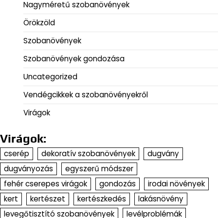
Nagyméretű szobanövények
Örökzöld
Szobanövények
Szobanövények gondozása
Uncategorized
Vendégcikkek a szobanövényekről
Virágok
Virágok:
cserép
dekoratív szobanövények
dugvány
dugványozás
egyszerű módszer
fehér cserepes virágok
gondozás
irodai növények
kert
kertészet
kertészkedés
lakásnövény
levegőtisztító szobanövények
levélproblémák