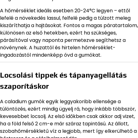
A hőmérséklet ideális esetben 20-24°C legyen – ettől
lefelé a növekedés lassul, felfelé pedig a túlzott meleg
kiszáríthatja a hajtásokat. Fontos a magas páratartalom,
különösen az első hetekben, ezért ha szükséges,
párásítóval vagy naponta permetezve segíthetsz a
növénynek. A huzattól és hirtelen hőmérséklet-
ingadozástól mindenképp óvd a gumókat.
Locsolási tippek és tápanyagellátás
szaporításkor
A caladium gumók egyik leggyakoribb ellensége a
túlöntözés, ezért mindig ügyelj rá, hogy inkább többször,
kevesebbet locsolj. Az első időkben csak akkor adj vizet,
ha a föld felső 2 cm-e már száraz tapintású. Az állott,
szobahőmérsékletű víz a legjobb, mert így elkerülhető a