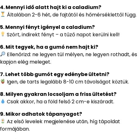
4. Mennyi idő alatt hajt ki a caladium?
Általában 2-6 hét, de fajtától és hőmérséklettől függ.
5. Mennyi fényt igényel a caladium?
Szórt, indirekt fényt – a tűző napot kerülni kell!
6. Mit tegyek, ha a gumó nem hajt ki?
Ellenőrizd: ne legyen túl mélyen, ne legyen rothadt, és
kapjon elég meleget.
7. Lehet több gumót egy edénybe ültetni?
Igen, de tarts legalább 8-10 cm távolságot köztük.
8. Milyen gyakran locsoljam a friss ültetést?
Csak akkor, ha a föld felső 2 cm-e kiszáradt.
9. Mikor adhatok tápanyagot?
Az első levelek megjelenése után, híg tápoldat
formájában.