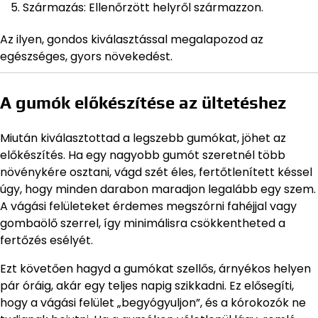
Származás: Ellenőrzött helyről származzon.
Az ilyen, gondos kiválasztással megalapozod az
egészséges, gyors növekedést.
A gumók előkészítése az ültetéshez
Miután kiválasztottad a legszebb gumókat, jöhet az
előkészítés. Ha egy nagyobb gumót szeretnél több
növénykére osztani, vágd szét éles, fertőtlenített késsel
úgy, hogy minden darabon maradjon legalább egy szem.
A vágási felületeket érdemes megszórni fahéjjal vagy
gombaölő szerrel, így minimálisra csökkentheted a
fertőzés esélyét.
Ezt követően hagyd a gumókat szellős, árnyékos helyen
pár óráig, akár egy teljes napig szikkadni. Ez elősegíti,
hogy a vágási felület „begyógyuljon”, és a kórokozók ne