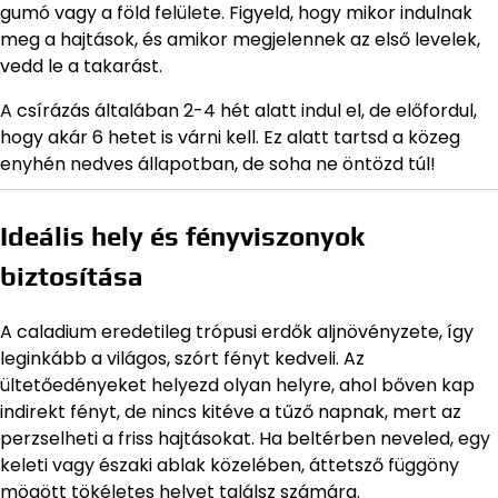
gumó vagy a föld felülete. Figyeld, hogy mikor indulnak
meg a hajtások, és amikor megjelennek az első levelek,
vedd le a takarást.
A csírázás általában 2-4 hét alatt indul el, de előfordul,
hogy akár 6 hetet is várni kell. Ez alatt tartsd a közeg
enyhén nedves állapotban, de soha ne öntözd túl!
Ideális hely és fényviszonyok
biztosítása
A caladium eredetileg trópusi erdők aljnövényzete, így
leginkább a világos, szórt fényt kedveli. Az
ültetőedényeket helyezd olyan helyre, ahol bőven kap
indirekt fényt, de nincs kitéve a tűző napnak, mert az
perzselheti a friss hajtásokat. Ha beltérben neveled, egy
keleti vagy északi ablak közelében, áttetsző függöny
mögött tökéletes helyet találsz számára.