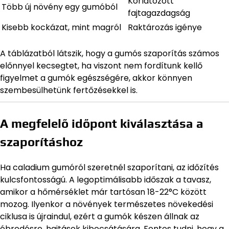
Korlátozott
Több új növény egy gumóból
fajtagazdagság
Kisebb kockázat, mint magról
Raktározás igénye
A táblázatból látszik, hogy a gumós szaporítás számos
előnnyel kecsegtet, ha viszont nem fordítunk kellő
figyelmet a gumók egészségére, akkor könnyen
szembesülhetünk fertőzésekkel is.
A megfelelő időpont kiválasztása a
szaporításhoz
Ha caladium gumóról szeretnél szaporítani, az időzítés
kulcsfontosságú. A legoptimálisabb időszak a tavasz,
amikor a hőmérséklet már tartósan 18-22°C között
mozog. Ilyenkor a növények természetes növekedési
ciklusa is újraindul, ezért a gumók készen állnak az
ébredésre, hajtások kibocsátására. Fontos tudni, hogy a