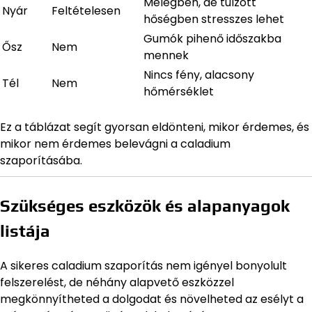
Melegben, de túlzott
Nyár
Feltételesen
hőségben stresszes lehet
Gumók pihenő időszakba
Ősz
Nem
mennek
Nincs fény, alacsony
Tél
Nem
hőmérséklet
Ez a táblázat segít gyorsan eldönteni, mikor érdemes, és
mikor nem érdemes belevágni a caladium
szaporításába.
Szükséges eszközök és alapanyagok
listája
A sikeres caladium szaporítás nem igényel bonyolult
felszerelést, de néhány alapvető eszközzel
megkönnyítheted a dolgodat és növelheted az esélyt a