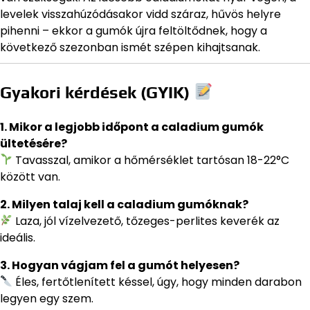
levelek visszahúzódásakor vidd száraz, hűvös helyre
pihenni – ekkor a gumók újra feltöltődnek, hogy a
következő szezonban ismét szépen kihajtsanak.
Gyakori kérdések (GYIK)
1. Mikor a legjobb időpont a caladium gumók
ültetésére?
Tavasszal, amikor a hőmérséklet tartósan 18-22°C
között van.
2. Milyen talaj kell a caladium gumóknak?
Laza, jól vízelvezető, tőzeges-perlites keverék az
ideális.
3. Hogyan vágjam fel a gumót helyesen?
Éles, fertőtlenített késsel, úgy, hogy minden darabon
legyen egy szem.