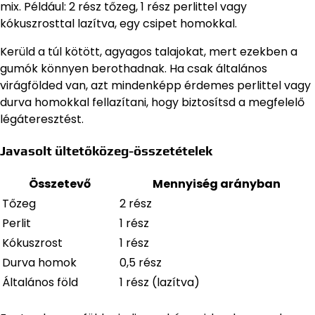
mix. Például: 2 rész tőzeg, 1 rész perlittel vagy
kókuszrosttal lazítva, egy csipet homokkal.
Kerüld a túl kötött, agyagos talajokat, mert ezekben a
gumók könnyen berothadnak. Ha csak általános
virágfölded van, azt mindenképp érdemes perlittel vagy
durva homokkal fellazítani, hogy biztosítsd a megfelelő
légáteresztést.
Javasolt ültetőközeg-összetételek
Összetevő
Mennyiség arányban
Tőzeg
2 rész
Perlit
1 rész
Kókuszrost
1 rész
Durva homok
0,5 rész
Általános föld
1 rész (lazítva)