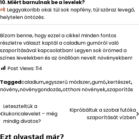
10. Miért barnulnak be a levelek?
Leggyakoribb okai: túl sok napfény, túl száraz levegő,
helytelen öntözés.
Bízom benne, hogy ezzel a cikkel minden fontos
részletre választ kaptál a caladium gumóról való
szaporításával kapcsolatban! Legyen sok örömed a
színes levelekben és az önállóan nevelt növényekben!
Post Views:
114
Tagged
caladium
,
egyszerű módszer
,
gumó
,
kertészet
,
növény
,
növénygondozás
,
otthoni növények
,
szaporítás
Leteszteltük a
Bejegyzés
Kipróbáltuk a szobai futóka
kukoricalevelet – még
szaporítását vízben
navigáció
mindig divatos?
Ezt olvastad már?