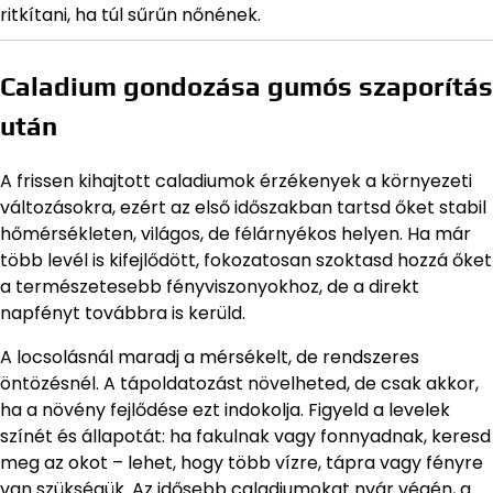
ritkítani, ha túl sűrűn nőnének.
Caladium gondozása gumós szaporítás
után
A frissen kihajtott caladiumok érzékenyek a környezeti
változásokra, ezért az első időszakban tartsd őket stabil
hőmérsékleten, világos, de félárnyékos helyen. Ha már
több levél is kifejlődött, fokozatosan szoktasd hozzá őket
a természetesebb fényviszonyokhoz, de a direkt
napfényt továbbra is kerüld.
A locsolásnál maradj a mérsékelt, de rendszeres
öntözésnél. A tápoldatozást növelheted, de csak akkor,
ha a növény fejlődése ezt indokolja. Figyeld a levelek
színét és állapotát: ha fakulnak vagy fonnyadnak, keresd
meg az okot – lehet, hogy több vízre, tápra vagy fényre
van szükségük. Az idősebb caladiumokat nyár végén, a