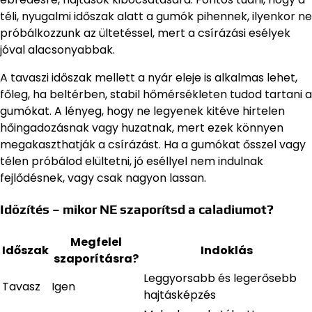
téli, nyugalmi időszak alatt a gumók pihennek, ilyenkor ne
próbálkozzunk az ültetéssel, mert a csírázási esélyek
jóval alacsonyabbak.
A tavaszi időszak mellett a nyár eleje is alkalmas lehet,
főleg, ha beltérben, stabil hőmérsékleten tudod tartani a
gumókat. A lényeg, hogy ne legyenek kitéve hirtelen
hőingadozásnak vagy huzatnak, mert ezek könnyen
megakaszthatják a csírázást. Ha a gumókat ősszel vagy
télen próbálod elültetni, jó eséllyel nem indulnak
fejlődésnek, vagy csak nagyon lassan.
Időzítés – mikor NE szaporítsd a caladiumot?
Megfelel
Időszak
Indoklás
szaporításra?
Leggyorsabb és legerősebb
Tavasz
Igen
hajtásképzés