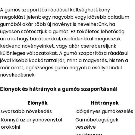
A gumós szaporítás ráadásul költséghatékony
megoldást jelent: egy nagyobb vagy idősebb caladium
gumóból akár több új növényt is nevelhetünk, ha
ügyesen szétosztjuk a gumót. Ez tökéletes lehetőség
arra is, hogy barátainkkal, családunkkal megosszuk
kedvenc növényeinket, vagy akár csereberéljünk
különleges változatokat. A gumó szaporítása ráadásul
jóval kisebb kockázattal jár, mint a magvetés, hiszen a
már érett, egészséges gumó nagyobb eséllyel indul
növekedésnek.
Előnyök és hátrányok a gumós szaporításnál
Előnyök
Hátrányok
Gyorsabb növekedés
Időigényes gumókezelés
Könnyű az anyanövénytől
Gumóbetegségek
örökölni
veszélye