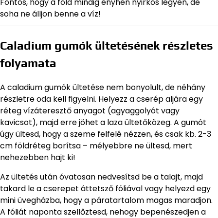
Fontos, hogy a föld mindig enyhén nyirkos legyen, de
soha ne álljon benne a víz!
Caladium gumók ültetésének részletes
folyamata
A caladium gumók ültetése nem bonyolult, de néhány
részletre oda kell figyelni. Helyezz a cserép aljára egy
réteg vízáteresztő anyagot (agyaggolyót vagy
kavicsot), majd erre jöhet a laza ültetőközeg. A gumót
úgy ültesd, hogy a szeme felfelé nézzen, és csak kb. 2-3
cm földréteg borítsa – mélyebbre ne ültesd, mert
nehezebben hajt ki!
Az ültetés után óvatosan nedvesítsd be a talajt, majd
takard le a cserepet áttetsző fóliával vagy helyezd egy
mini üvegházba, hogy a páratartalom magas maradjon.
A fóliát naponta szellőztesd, nehogy bepenészedjen a