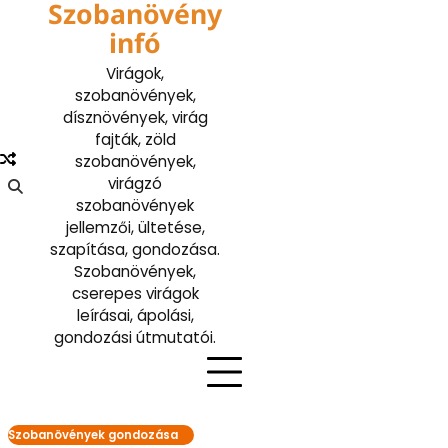
Szobanövény
Skip
to
infó
content
Virágok,
szobanövények,
dísznövények, virág
fajták, zöld
szobanövények,
virágzó
szobanövények
jellemzői, ültetése,
szapítása, gondozása.
Szobanövények,
cserepes virágok
leírásai, ápolási,
gondozási útmutatói.
Szobanövények gondozása