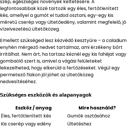
szép, egészséges növények keltetésére. A
legfontosabbak közé tartozik egy éles, fertőtlenített
kés, amellyel a gumót el tudod osztani, egy-egy kis
méretű cserép vagy ültetőedény, valamint megfelelő, jó
vízelvezetésű ültetőközeg.
Emellett szükséged lesz kézvédő kesztyűre – a caladium
enyhén mérgező nedvet tartalmaz, ami érzékeny bőrt
irritálhat. Nem árt, ha tartasz kéznél egy kis fahéjat vagy
gombaölő szert is, amivel a vágási felületeket
lekezelheted, hogy elkerüld a fertőzéseket. Végül egy
permetező flakon jól jöhet az ültetőközeg
nedvesítéséhez.
Szükséges eszközök és alapanyagok
Eszköz / anyag
Mire használd?
Éles, fertőtlenített kés
Gumók osztásához
Kis cserép vagy edény
Ültetéshez