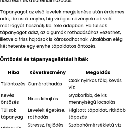
hőstressz és a sófelhalmozódás.
Tápanyagot az első levelek megjelenése után érdemes
adni, de csak enyhe, híg virágos növényeknek való
műtrágyát használj, kb. fele adagban. Ha túl sok
tápanyagot adsz, az a gumók rothadásához vezethet,
illetve a friss hajtások is károsodhatnak. Általában elég
kéthetente egy enyhe tápoldatos öntözés.
Öntözési és tápanyagellátási hibák
Hiba
Következmény
Megoldás
Csak nyirkos föld, kevés
Túlöntözés
Gumórothadás
víz
Kevés
Gyakoribb, de kis
Nincs kihajtás
öntözés
mennyiségű locsolás
Túl sok
Levelek égetése,
Hígított tápoldat, ritkább
tápanyag
rothadás
tápozás
Stressz, fejlődés
Szobahőmérsékletű víz