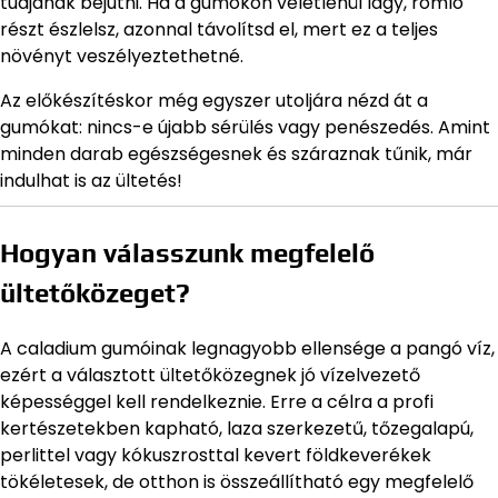
tudjanak bejutni. Ha a gumókon véletlenül lágy, romló
részt észlelsz, azonnal távolítsd el, mert ez a teljes
növényt veszélyeztethetné.
Az előkészítéskor még egyszer utoljára nézd át a
gumókat: nincs-e újabb sérülés vagy penészedés. Amint
minden darab egészségesnek és száraznak tűnik, már
indulhat is az ültetés!
Hogyan válasszunk megfelelő
ültetőközeget?
A caladium gumóinak legnagyobb ellensége a pangó víz,
ezért a választott ültetőközegnek jó vízelvezető
képességgel kell rendelkeznie. Erre a célra a profi
kertészetekben kapható, laza szerkezetű, tőzegalapú,
perlittel vagy kókuszrosttal kevert földkeverékek
tökéletesek, de otthon is összeállítható egy megfelelő