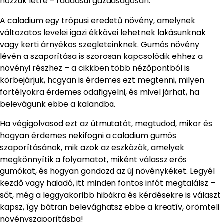
hozzuk létre – ráadásul gazdaságosan.
A caladium egy trópusi eredetű növény, amelynek
változatos levelei igazi ékkövei lehetnek lakásunknak
vagy kerti árnyékos szegleteinknek. Gumós növény
lévén a szaporítása is szorosan kapcsolódik ehhez a
növényi részhez – a cikkben több nézőpontból is
körbejárjuk, hogyan is érdemes ezt megtenni, milyen
fortélyokra érdemes odafigyelni, és mivel járhat, ha
belevágunk ebbe a kalandba.
Ha végigolvasod ezt az útmutatót, megtudod, mikor és
hogyan érdemes nekifogni a caladium gumós
szaporításának, mik azok az eszközök, amelyek
megkönnyítik a folyamatot, miként válassz erős
gumókat, és hogyan gondozd az új növénykéket. Legyél
kezdő vagy haladó, itt minden fontos infót megtalálsz –
sőt, még a leggyakoribb hibákra és kérdésekre is választ
kapsz, így bátran belevághatsz ebbe a kreatív, örömteli
növényszaporításba!