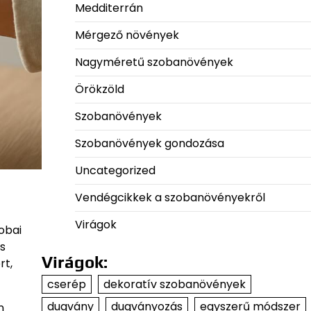
Medditerrán
Mérgező növények
Nagyméretű szobanövények
Örökzöld
Szobanövények
Szobanövények gondozása
Uncategorized
Vendégcikkek a szobanövényekről
Virágok
obai
s
Virágok:
rt,
cserép
dekoratív szobanövények
dugvány
dugványozás
egyszerű módszer
n