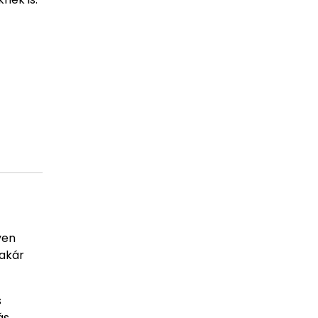
yen
 akár
s
ás