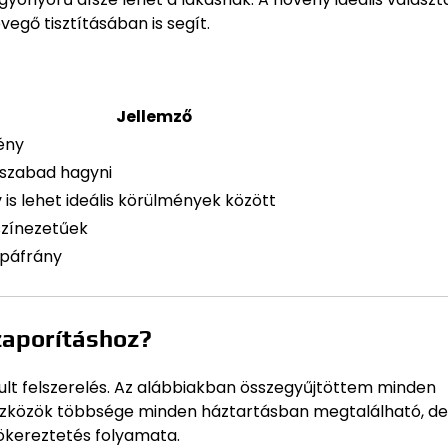
vegő tisztításában is segít.
Jellemző
ény
 szabad hagyni
is lehet ideális körülmények között
 színezetűek
, páfrány
zaporításhoz?
ult felszerelés. Az alábbiakban összegyűjtöttem minden
 eszközök többsége minden háztartásban megtalálható, de
yökereztetés folyamata.