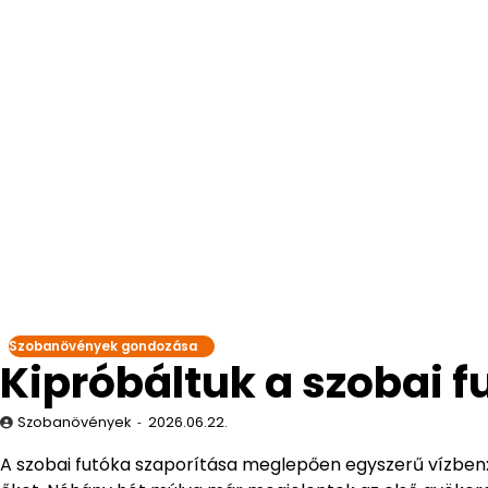
Szobanövények gondozása
Kipróbáltuk a szobai f
Szobanövények
2026.06.22.
A szobai futóka szaporítása meglepően egyszerű vízben: