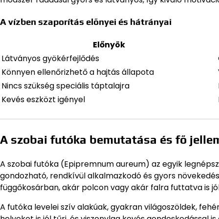
A vízben szaporítás előnyei és hátrányai
Előnyök
Látványos gyökérfejlődés
Könnyen ellenőrizhető a hajtás állapota
Nincs szükség speciális táptalajra
Kevés eszközt igényel
A szobai futóka bemutatása és fő jelle
A szobai futóka (Epipremnum aureum) az egyik legnépsz
gondozható, rendkívül alkalmazkodó és gyors növekedés
függőkosárban, akár polcon vagy akár falra futtatva is jó
A futóka levelei szív alakúak, gyakran világoszöldek, feh
helyeket is jól tűri, és viszonylag kevés gondoskodással i