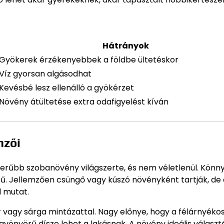
Hátrányok
Gyökerek érzékenyebbek a földbe ültetéskor
Víz gyorsan algásodhat
Kevésbé lesz ellenálló a gyökérzet
Növény átültetése extra odafigyelést kíván
mzői
erűbb szobanövény világszerte, és nem véletlenül. Könn
ű. Jellemzően csüngő vagy kúszó növényként tartják, de
l mutat.
ér vagy sárga mintázattal. Nagy előnye, hogy a félárnyéko
s gyönyörű dísze lehet a lakásnak. A növény ideális választ