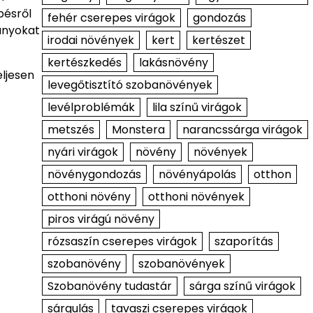
pésről
fehér cserepes virágok
gondozás
rányokat
irodai növények
kert
kertészet
kertészkedés
lakásnövény
eljesen
levegőtisztító szobanövények
levélproblémák
lila színű virágok
metszés
Monstera
narancssárga virágok
nyári virágok
növény
növények
növénygondozás
növényápolás
otthon
otthoni növény
otthoni növények
piros virágú növény
rózsaszín cserepes virágok
szaporítás
szobanövény
szobanövények
Szobanövény tudastár
sárga színű virágok
sárgulás
tavaszi cserepes virágok