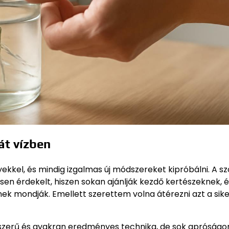
át vízben
kel, és mindig izgalmas új módszereket kipróbálni. A sz
n érdekelt, hiszen sokan ajánlják kezdő kertészeknek, é
ek mondják. Emellett szerettem volna átérezni azt a sike
pszerű és gyakran eredményes technika, de sok apróságo