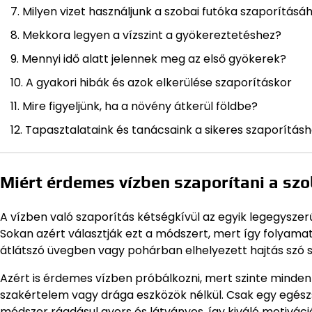
Milyen vizet használjunk a szobai futóka szaporításá
Mekkora legyen a vízszint a gyökereztetéshez?
Mennyi idő alatt jelennek meg az első gyökerek?
A gyakori hibák és azok elkerülése szaporításkor
Mire figyeljünk, ha a növény átkerül földbe?
Tapasztalataink és tanácsaink a sikeres szaporítás
Miért érdemes vízben szaporítani a szo
A vízben való szaporítás kétségkívül az egyik legegysze
Sokan azért választják ezt a módszert, mert így folya
átlátszó üvegben vagy pohárban elhelyezett hajtás szó sz
Azért is érdemes vízben próbálkozni, mert szinte minde
szakértelem vagy drága eszközök nélkül. Csak egy egészsé
módszer ráadásul gyors és látványos, így kiváló motiváci