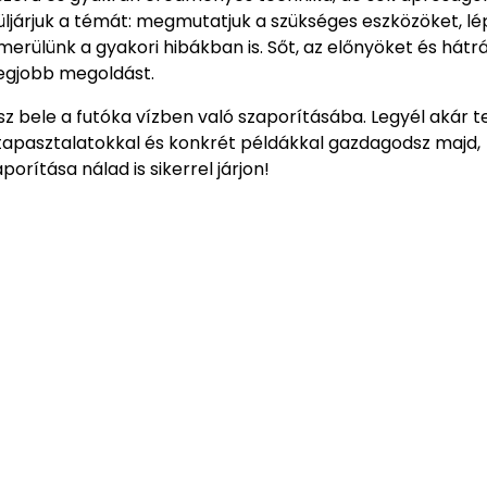
üljárjuk a témát: megmutatjuk a szükséges eszközöket, lé
merülünk a gyakori hibákban is. Sőt, az előnyöket és hát
legjobb megoldást.
 bele a futóka vízben való szaporításába. Legyél akár t
 tapasztalatokkal és konkrét példákkal gazdagodsz majd,
rítása nálad is sikerrel járjon!