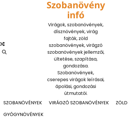
Szobanövény
Skip
to
infó
content
Virágok, szobanövények,
dísznövények, virág
fajták, zöld
szobanövények, virágzó
szobanövények jellemzői,
ültetése, szapítása,
gondozása.
Szobanövények,
cserepes virágok leírásai,
ápolási, gondozási
útmutatói.
SZOBANÖVÉNYEK
VIRÁGZÓ SZOBANÖVÉNYEK
ZÖLD
GYÓGYNÖVÉNYEK