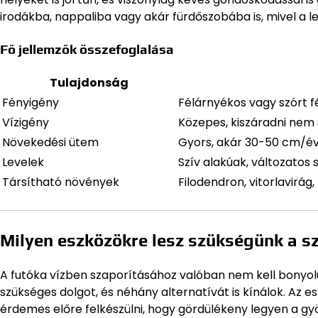
irodákba, nappaliba vagy akár fürdőszobába is, mivel a le
Fő jellemzők összefoglalása
Tulajdonság
Fényigény
Félárnyékos vagy szórt f
Vízigény
Közepes, kiszáradni nem
Növekedési ütem
Gyors, akár 30-50 cm/év 
Levelek
Szív alakúak, változatos
Társítható növények
Filodendron, vitorlavirág
Milyen eszközökre lesz szükségünk a s
A futóka vízben szaporításához valóban nem kell bonyol
szükséges dolgot, és néhány alternatívát is kínálok. Az
érdemes előre felkészülni, hogy gördülékeny legyen a g