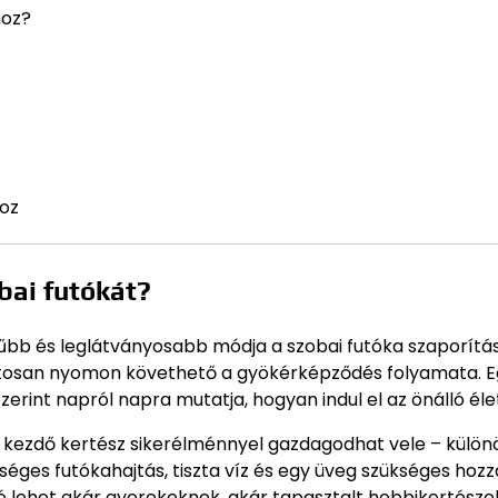
hoz?
hoz
bai futókát?
rűbb és leglátványosabb módja a szobai futóka szaporítá
matosan nyomon követhető a gyökérképződés folyamata. 
erint napról napra mutatja, hogyan indul el az önálló éle
n kezdő kertész sikerélménnyel gazdagodhat vele – külö
ges futókahajtás, tiszta víz és egy üveg szükséges hozzá
ó lehet akár gyerekeknek, akár tapasztalt hobbikertészek