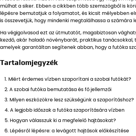
múlhat a siker. Ebben a cikkben több szemszögből is kör
lépésre bemutatjuk a folyamatot, és kicsit mélyebben el
is összevetjük, hogy mindenki megtalálhassa a számára 
Ha végigolvasod ezt az útmutatót, magabiztosan vághatsz
kezdő, akár haladó növénybarát, praktikus tanácsokkal,
amelyek garantáltan segítenek abban, hogy a futóka szapo
Tartalomjegyzék
Miért érdemes vízben szaporítani a szobai futókát?
A szobai futóka bemutatása és fő jellemzői
Milyen eszközökre lesz szükségünk a szaporításhoz?
A legjobb időszak a futóka szaporítására vízben
Hogyan válasszuk ki a megfelelő hajtásokat?
Lépésről lépésre: a levágott hajtások előkészítése