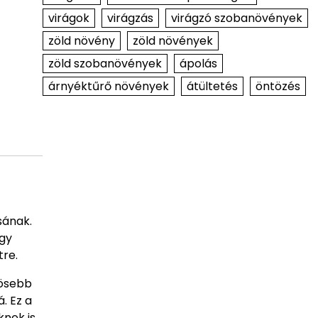
virágok
virágzás
virágzó szobanövények
zöld növény
zöld növények
zöld szobanövények
ápolás
árnyéktűrő növények
átültetés
öntözés
sának.
Egy
tre.
nösebb
. Ez a
nek is.