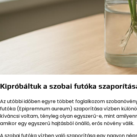
Kipróbáltuk a szobai futóka szaporítás
Az utóbbi időben egyre többet foglalkozom szobanövények
futóka (Epipremnum aureum) szaporítása vízben különöse
kíváncsi voltam, tényleg olyan egyszerű-e, mint amilyenn
amikor egy egyszerű hajtásból önálló, erős növény válik.
A szobai futóka vízben való szaporítása egy nagyon né