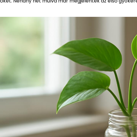
őket. Néhány hét múlva már megjelentek az első gyökerek