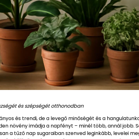
zségét és szépségét otthonodban
nyos és trendi, de a levegő minőségét és a hangulatunka
nden növény imádja a napfényt – minél több, annál jobb. S
san a tűző nap sugaraiban szenved leginkább, levelei m