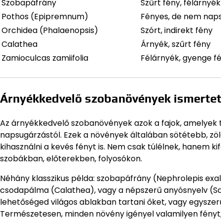
Szobapáfrány
Szűrt fény, félárnyék
Pothos (Epipremnum)
Fényes, de nem nap
Orchidea (Phalaenopsis)
Szórt, indirekt fény
Calathea
Árnyék, szűrt fény
Zamioculcas zamiifolia
Félárnyék, gyenge f
Árnyékkedvelő szobanövények ismerte
Az árnyékkedvelő szobanövények azok a fajok, amelyek 
napsugárzástól. Ezek a növények általában sötétebb, z
kihasználni a kevés fényt is. Nem csak túlélnek, hanem
szobákban, előterekben, folyosókon.
Néhány klasszikus példa: szobapáfrány (Nephrolepis exa
csodapálma (Calathea), vagy a népszerű anyósnyelv (Sans
lehetőséged világos ablakban tartani őket, vagy egyszer
Természetesen, minden növény igényel valamilyen fényt, 