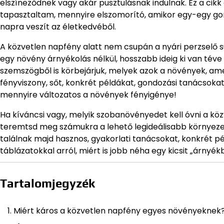
elszíneződnek vagy akár pusztulásnak indulnak. Ez a ci
tapasztaltam, mennyire elszomorító, amikor egy-egy go
napra veszít az életkedvéből.
A közvetlen napfény alatt nem csupán a nyári perzselő s
egy növény árnyékolás nélkül, hosszabb ideig ki van téve
szemszögből is körbejárjuk, melyek azok a növények, amel
fényviszony, sőt, konkrét példákat, gondozási tanácsokat
mennyire változatos a növények fényigénye!
Ha kíváncsi vagy, melyik szobanövényedet kell óvni a kö
teremtsd meg számukra a lehető legideálisabb környezet
találnak majd hasznos, gyakorlati tanácsokat, konkrét p
táblázatokkal arról, miért is jobb néha egy kicsit „árnyé
Tartalomjegyzék
Miért káros a közvetlen napfény egyes növényeknek