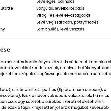
Levélégés, barnulás
sütötte
Sárgulás, levélkárosodás
Virág- és levélelvastagodás
Levélvég száradás, pöttyösödés
ény
Lombhullás, levélvesztés
tése
természetes körülmények között is védelmet kapnak a di
öldebb levelekkel rendelkeznek, amelyek hatékonyabban 
 kifejezetten szépek és egészségesek maradnak a sötéteb
ltata), a már említett pothos (Epipremnum aureum), a
evieria). Ezek a növények ideális választások, ha nincs
űen csak egy sötétebb sarokba szeretnél életet vinni.
de ezek a fajok kifejezetten jól érzik magukat kevesebb