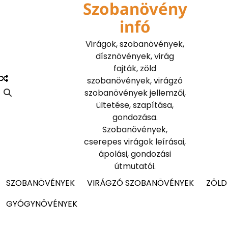
Szobanövény
Skip
to
infó
content
Virágok, szobanövények,
dísznövények, virág
fajták, zöld
szobanövények, virágzó
szobanövények jellemzői,
ültetése, szapítása,
gondozása.
Szobanövények,
cserepes virágok leírásai,
ápolási, gondozási
útmutatói.
SZOBANÖVÉNYEK
VIRÁGZÓ SZOBANÖVÉNYEK
ZÖLD
GYÓGYNÖVÉNYEK