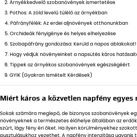
Árnyékkedvelő szobanövények ismertetése
Pothos: A zöld levelű túlélő az árnyékban
Páfrányfélék: Az erdei aljnövények otthonunkban
Orchideák fényigénye és helyes elhelyezése
Szobapáfrány gondozása: Kerüld a napos ablakokat!
Hogy védjük növényeinket a napsütés káros hatásait
Tippek az árnyékos szobanövények egészségéért
GYIK (Gyakran Ismételt Kérdések)
Miért káros a közvetlen napfény egyes
Sokak számára meglepő, de bizonyos szobanövények egy
növényeknek a természetes élőhelye általában az erdők
szűrt, lágy fény éri őket. Ha ilyen körülményekhez szok
pusztulásukhoz vezethet. A napfény intenzitása ugyanis t