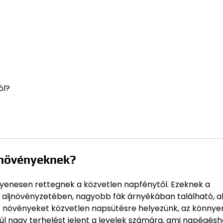
ól?
 növényeknek?
enesen rettegnek a közvetlen napfénytől. Ezeknek a
 aljnövényzetében, nagyobb fák árnyékában található, a
ott növényeket közvetlen napsütésre helyezünk, az könnye
úl nagy terhelést jelent a levelek számára, ami napégésh