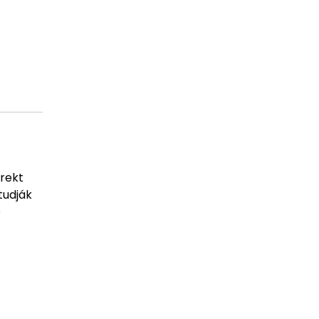
rekt
tudják
b