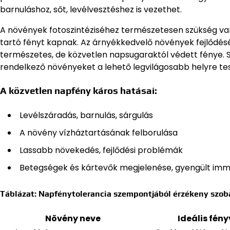
barnuláshoz, sőt, levélvesztéshez is vezethet.
A növények fotoszintéziséhez természetesen szükség van
tartó fényt kapnak. Az árnyékkedvelő növények fejlődésé
természetes, de közvetlen napsugaraktól védett fénye. S
rendelkező növényeket a lehető legvilágosabb helyre tesz
A közvetlen napfény káros hatásai:
Levélszáradás, barnulás, sárgulás
A növény vízháztartásának felborulása
Lassabb növekedés, fejlődési problémák
Betegségek és kártevők megjelenése, gyengült im
Táblázat: Napfénytolerancia szempontjából érzékeny szob
Növény neve
Ideális fén