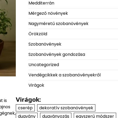
Medditerrán
Mérgező növények
Nagyméretű szobanövények
Örökzöld
Szobanövények
Szobanövények gondozása
Uncategorized
Vendégcikkek a szobanövényekről
Virágok
Virágok:
t is
ajnos
cserép
dekoratív szobanövények
egégnek,
dugvány
dugványozás
egyszerű módszer