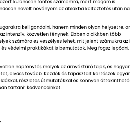
kk azért különösen fontos számomra, mert magam is
ndosan nevelt növényem az ablakba költöztetés után na
ugarakra kell gondolni, hanem minden olyan helyzetre, a
 az intenzív, közvetlen fénynek. Ebben a cikkben több
yek számára ez veszélyes lehet, mit jelent számukra az i
 és védelmi praktikákat is bemutatok. Meg fogsz lepődni,
zvetlen napfénytől, melyek az árnyéktűrő fajok, és hogya
et, olvass tovább. Kezdők és tapasztalt kertészek egya
éldákkal, részletes útmutatókkal és könnyen áttekinthető
kban tartani” kedvenceinket.
?