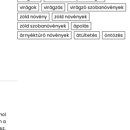
virágok
virágzás
virágzó szobanövények
zöld növény
zöld növények
zöld szobanövények
ápolás
árnyéktűrő növények
átültetés
öntözés
hol
n a
ez,