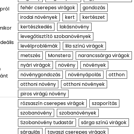
fehér cserepes virágok
gondozás
pról
irodai növények
kert
kertészet
kertészkedés
lakásnövény
mikor
levegőtisztító szobanövények
deális
levélproblémák
lila színű virágok
metszés
Monstera
narancssárga virágok
nyári virágok
növény
növények
n
növénygondozás
növényápolás
otthon
ránt
otthoni növény
otthoni növények
piros virágú növény
rózsaszín cserepes virágok
szaporítás
szobanövény
szobanövények
Szobanövény tudastár
sárga színű virágok
sárgulás
tavaszi cserepes virágok