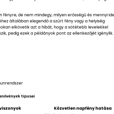
 fényre, de nem mindegy, milyen erősségű és mennyi ide
hez általában elegendő a szűrt fény vagy a helyiség
okan elkövetik azt a hibát, hogy a sötétebb levelekkel
ik, pedig ezek a példányok pont az ellenkezőjét igénylik.
munrendszer
anövények típusai
yviszonyok
Közvetlen napfény hatása