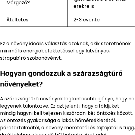
Mérgező?
erekre is
Átültetés
2-3 évente
Ez a növény ideális választás azoknak, akik szeretnének
minimális energiabefektetéssel egy látványos,
strapabíró szobanövényt.
Hogyan gondozzuk a szárazságtűrő
növényeket?
A szárazságtűrő növények legfontosabb igénye, hogy ne
legyenek túlöntözve. Ez azt jelenti, hogy a földjüket
mindig hagyni kell teljesen kiszáradni két öntözés között.
Az öntözés gyakorisága a lakás hőmérsékletétől,
páratartalmától, a növény méretétől és fajtájától is függ,
de általában elegendő 1-2 hetente vizet adni.