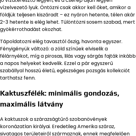
jó vízáteresztő legyen, és a cserép alján legyen
vízelvezető lyuk. Öntözni csak akkor kell őket, amikor a
földjük teljesen kiszáradt – ez nyáron hetente, télen akár
2-3 hetente is elég lehet. Túlöntözni sosem szabad, mert
gyökérrothadást okozhat.
Tápoldatozni elég tavasztól őszig, havonta egyszer.
Fényigényük változó: a zöld színűek elviselik a
félárnyékot, míg a pirosas, lilás vagy sárgás fajták inkább
a napos helyeket kedvelik. Ezzel a pár egyszerű
szabállyal hosszú életű, egészséges pozsgás kollekciót
tarthatsz fenn.
Kaktuszfélék: minimális gondozás,
maximális látvány
A kaktuszok a szárazságtűrő szobanövények
koronázatlan királyai. Eredetileg Amerika száraz,
sivatagos területeiről származnak, ennek megfelelően