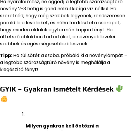
Ha nyaralni mész, ne aggódj: a legtöbb szárazságtűrő
növény 2-3 hétig is gond nélkül kibírja víz nélkül. Ha
szeretnéd, hogy még szebbek legyenek, rendszeresen
porold le a leveleiket, és néha fordítsd el a cserepet,
hogy minden oldaluk egyformán kapjon fényt. Ha
áttetsző ablakban tartod őket, a növények levelei
szebbek és egészségesebbek lesznek.
Tipp
: Ha túl sötét a szoba, próbáld ki a növénylámpát –
a legtöbb szárazságtűrő növény is meghálálja a
kiegészítő fényt!
GYIK – Gyakran Ismételt Kérdések
Milyen gyakran kell öntözni a