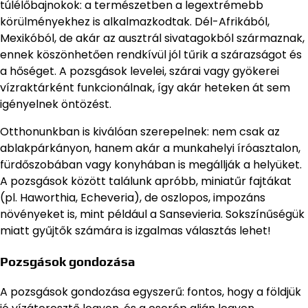
túlélőbajnokok: a természetben a legextrémebb
körülményekhez is alkalmazkodtak. Dél-Afrikából,
Mexikóból, de akár az ausztrál sivatagokból származnak,
ennek köszönhetően rendkívül jól tűrik a szárazságot és
a hőséget. A pozsgások levelei, szárai vagy gyökerei
vízraktárként funkcionálnak, így akár heteken át sem
igényelnek öntözést.
Otthonunkban is kiválóan szerepelnek: nem csak az
ablakpárkányon, hanem akár a munkahelyi íróasztalon,
fürdőszobában vagy konyhában is megállják a helyüket.
A pozsgások között találunk apróbb, miniatűr fajtákat
(pl. Haworthia, Echeveria), de oszlopos, impozáns
növényeket is, mint például a Sansevieria. Sokszínűségük
miatt gyűjtők számára is izgalmas választás lehet!
Pozsgások gondozása
A pozsgások gondozása egyszerű: fontos, hogy a földjük