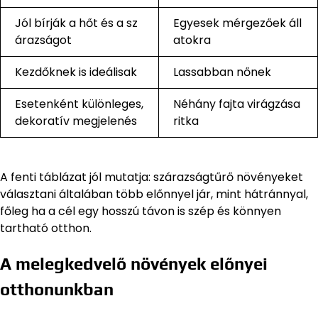
Jól bírják a hőt és a sz
Egyesek mérgezőek áll
árazságot
atokra
Kezdőknek is ideálisak
Lassabban nőnek
Esetenként különleges,
Néhány fajta virágzása
dekoratív megjelenés
ritka
A fenti táblázat jól mutatja: szárazságtűrő növényeket
választani általában több előnnyel jár, mint hátránnyal,
főleg ha a cél egy hosszú távon is szép és könnyen
tartható otthon.
A melegkedvelő növények előnyei
otthonunkban