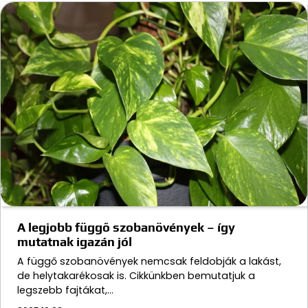
A legjobb függő szobanövények – így
mutatnak igazán jól
A függő szobanövények nemcsak feldobják a lakást,
de helytakarékosak is. Cikkünkben bemutatjuk a
legszebb fajtákat,…