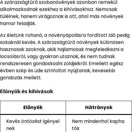
A szárazságtűrő szobanövények azonban remekül
alkalmazkodnak ezekhez a kihívásokhoz. Nemcsak
túlélnek, hanem virágoznak is ott, ahol más növények
hamar feladják.
Az életünk rohanó, a növényápolásra fordított idő pedig
sokaknál kevés. A szárazságtűrő növények különösen
hasznosak azoknak, akik hajlamosak megfeledkezni a
locsolásról, vagy gyakran utaznak, és nem tudnak
rendszeresen gondoskodni zöldjeikről. Emellett egész
évben szép és üde színfoltot nyújtanak, kevesebb
gondozás mellett.
Előnyök és kihívások
Előnyök
Hátrányok
Kevés öntözést igényel
Nem mindenhol kapha
nek
tók