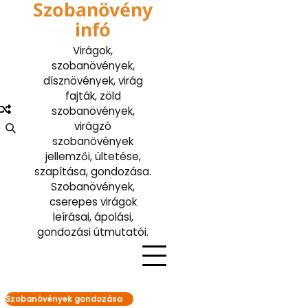
Szobanövény
Skip
to
infó
content
Virágok,
szobanövények,
dísznövények, virág
fajták, zöld
szobanövények,
virágzó
szobanövények
jellemzői, ültetése,
szapítása, gondozása.
Szobanövények,
cserepes virágok
leírásai, ápolási,
gondozási útmutatói.
Szobanövények gondozása