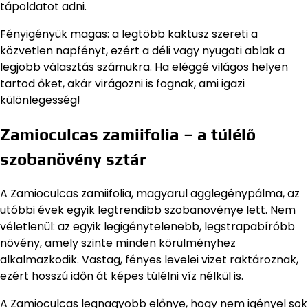
tápoldatot adni.
Fényigényük magas: a legtöbb kaktusz szereti a
közvetlen napfényt, ezért a déli vagy nyugati ablak a
legjobb választás számukra. Ha eléggé világos helyen
tartod őket, akár virágozni is fognak, ami igazi
különlegesség!
Zamioculcas zamiifolia – a túlélő
szobanövény sztár
A Zamioculcas zamiifolia, magyarul agglegénypálma, az
utóbbi évek egyik legtrendibb szobanövénye lett. Nem
véletlenül: az egyik legigénytelenebb, legstrapabíróbb
növény, amely szinte minden körülményhez
alkalmazkodik. Vastag, fényes levelei vizet raktároznak,
ezért hosszú időn át képes túlélni víz nélkül is.
A Zamioculcas legnagyobb előnye, hogy nem igényel sok