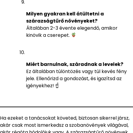
Milyen gyakran kell átültetni a
szárazságtűrő növényeket?
Általában 2-3 évente elegendő, amikor
kinövik a cserepet.
Miért barnulnak, száradnak a levelek?
Ez általában túlöntözés vagy túl kevés fény
jele. Ellenőrizd a gondozást, és igazítsd az
igényekhez! ☝️
Ha ezeket a tanácsokat követed, biztosan sikerrel jársz,
akár csak most ismerkedsz a szobanövények világával,
akár régóta hódolójuk vagy. A szárazságtűrő növények