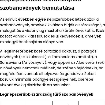
szobanövények bemutatása
Az elmúlt években egyre népszerűbbek lettek azok a
szobanövények, amelyek kiválóan bírják a szárazságot, a
meleget és a viszonylag mostoha körülményeket is. Ezek
között vannak klasszikusok és új kedvencek is, amelyek
mindegyikének sajátos előnye van.
A legismertebbek közé tartozik a kaktusz, a pozsgás
növények (szukkulensek), a Zamioculcas zamiifolia, a
Sansevieria (Anyósnyelv), vagy éppen az Aloe vera. Ezek
a növények nemcsak túlélnek, de szépen fejlődnek is, ha
megfelelően vannak elhelyezve és gondozva. Sokan
közülük minimális odafigyelést igényelnek, cserébe
viszont évekig díszíthetik otthonunkat.
Legnépszerűbb szárazságtűrő szobanövények