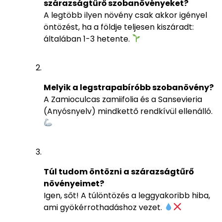
szárazságtűrő szobanövényeket?
A legtöbb ilyen növény csak akkor igényel
öntözést, ha a földje teljesen kiszáradt:
általában 1-3 hetente.
Melyik a legstrapabíróbb szobanövény?
A Zamioculcas zamiifolia és a Sansevieria
(Anyósnyelv) mindkettő rendkívül ellenálló.
Túl tudom öntözni a szárazságtűrő
növényeimet?
Igen, sőt! A túlöntözés a leggyakoribb hiba,
ami gyökérrothadáshoz vezet.