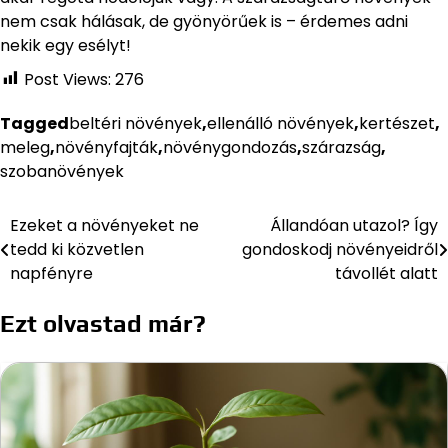
nem csak hálásak, de gyönyörűek is – érdemes adni
nekik egy esélyt!
Post Views:
276
Tagged
beltéri növények
,
ellenálló növények
,
kertészet
,
meleg
,
növényfajták
,
növénygondozás
,
szárazság
,
szobanövények
Ezeket a növényeket ne
Állandóan utazol? Így
Bejegyzés
tedd ki közvetlen
gondoskodj növényeidről
navigáció
napfényre
távollét alatt
Ezt olvastad már?