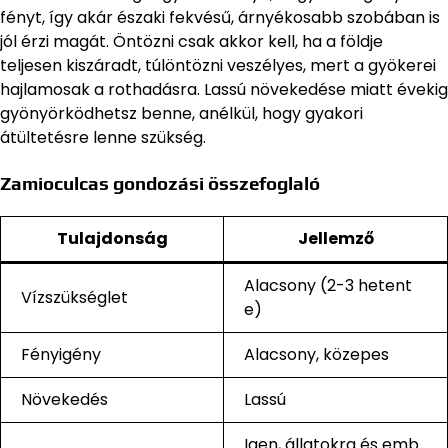
fényt, így akár északi fekvésű, árnyékosabb szobában is
jól érzi magát. Öntözni csak akkor kell, ha a földje
teljesen kiszáradt, túlöntözni veszélyes, mert a gyökerei
hajlamosak a rothadásra. Lassú növekedése miatt évekig
gyönyörködhetsz benne, anélkül, hogy gyakori
átültetésre lenne szükség.
Zamioculcas gondozási összefoglaló
Tulajdonság
Jellemző
Alacsony (2-3 hetent
Vízszükséglet
e)
Fényigény
Alacsony, közepes
Növekedés
Lassú
Igen, állatokra és emb