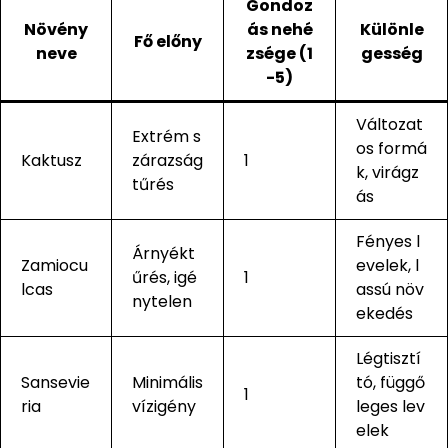
Gondoz
Növény
ás nehé
Különle
Fő előny
neve
zsége (1
gesség
-5)
Változat
Extrém s
os formá
Kaktusz
zárazság
1
k, virágz
tűrés
ás
Fényes l
Árnyékt
Zamiocu
evelek, l
űrés, igé
1
lcas
assú növ
nytelen
ekedés
Légtisztí
Sansevie
Minimális
tó, függő
1
ria
vízigény
leges lev
elek