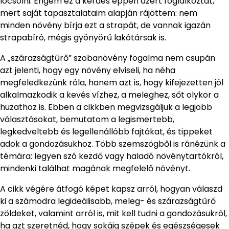
locsolni. Engem ez a kérdés éppen azért foglalkoztat,
mert saját tapasztalataim alapján rájöttem: nem
minden növény bírja ezt a strapát, de vannak igazán
strapabíró, mégis gyönyörű lakótársak is.
A „szárazságtűrő” szobanövény fogalma nem csupán
azt jelenti, hogy egy növény elviseli, ha néha
megfeledkezünk róla, hanem azt is, hogy kifejezetten jól
alkalmazkodik a kevés vízhez, a meleghez, sőt olykor a
huzathoz is. Ebben a cikkben megvizsgáljuk a legjobb
választásokat, bemutatom a legismertebb,
legkedveltebb és legellenállóbb fajtákat, és tippeket
adok a gondozásukhoz. Több szemszögből is ránézünk a
témára: legyen szó kezdő vagy haladó növénytartókról,
mindenki találhat magának megfelelő növényt.
A cikk végére átfogó képet kapsz arról, hogyan válaszd
ki a számodra legideálisabb, meleg- és szárazságtűrő
zöldeket, valamint arról is, mit kell tudni a gondozásukról,
ha azt szeretnéd, hogy sokáig szépek és egészségesek