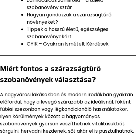
Zamioculcas zamiifolia – a túlélő
szobanövény sztár
Hogyan gondozzuk a szárazságtűrő
növényeket?
Tippek a hosszú életű, egészséges
szobanövényekért
GYIK – Gyakran Ismételt Kérdések
Miért fontos a szárazságtűrő
szobanövények választása?
A nagyvárosi lakásokban és modern irodákban gyakran
előfordul, hogy a levegő szárazabb az ideálisnál, főként
fűtési szezonban vagy légkondicionáló használatakor.
Ilyen körülmények között a hagyományos
szobanövények gyorsan veszíthetnek vitalitásukból,
sárgulni, hervadni kezdenek, sőt akár el is pusztulhatnak.