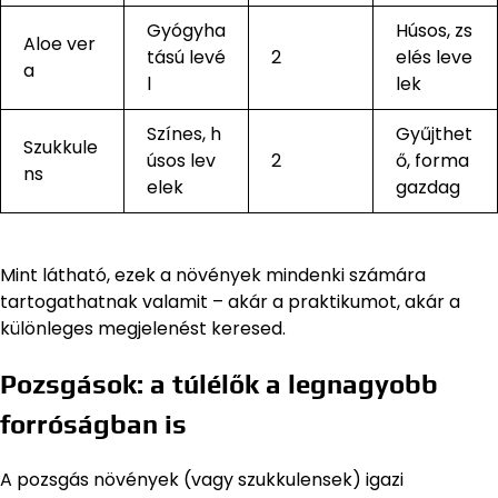
Gyógyha
Húsos, zs
Aloe ver
tású levé
2
elés leve
a
l
lek
Színes, h
Gyűjthet
Szukkule
úsos lev
2
ő, forma
ns
elek
gazdag
Mint látható, ezek a növények mindenki számára
tartogathatnak valamit – akár a praktikumot, akár a
különleges megjelenést keresed.
Pozsgások: a túlélők a legnagyobb
forróságban is
A pozsgás növények (vagy szukkulensek) igazi