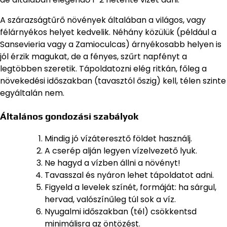
A szárazságtűrő növények általában a világos, vagy
félárnyékos helyet kedvelik. Néhány közülük (például a
Sansevieria vagy a Zamioculcas) árnyékosabb helyen is
jól érzik magukat, de a fényes, szűrt napfényt a
legtöbben szeretik. Tápoldatozni elég ritkán, főleg a
növekedési időszakban (tavasztól őszig) kell, télen szinte
egyáltalán nem.
Általános gondozási szabályok
Mindig jó vízáteresztő földet használj.
A cserép alján legyen vízelvezető lyuk.
Ne hagyd a vízben állni a növényt!
Tavasszal és nyáron lehet tápoldatot adni.
Figyeld a levelek színét, formáját: ha sárgul,
hervad, valószínűleg túl sok a víz.
Nyugalmi időszakban (tél) csökkentsd
minimálisra az öntözést.