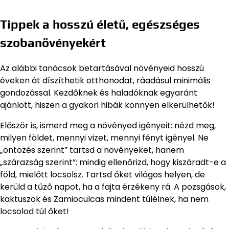
Tippek a hosszú életű, egészséges
szobanövényekért
Az alábbi tanácsok betartásával növényeid hosszú
éveken át díszíthetik otthonodat, ráadásul minimális
gondozással. Kezdőknek és haladóknak egyaránt
ajánlott, hiszen a gyakori hibák könnyen elkerülhetők!
Először is, ismerd meg a növényed igényeit: nézd meg,
milyen földet, mennyi vizet, mennyi fényt igényel. Ne
„öntözés szerint” tartsd a növényeket, hanem
„szárazság szerint”: mindig ellenőrizd, hogy kiszáradt-e a
föld, mielőtt locsolsz. Tartsd őket világos helyen, de
kerüld a tűző napot, ha a fajta érzékeny rá. A pozsgások,
kaktuszok és Zamioculcas mindent túlélnek, ha nem
locsolod túl őket!