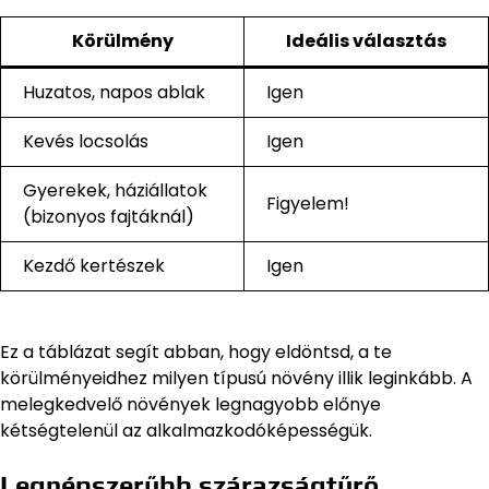
Körülmény
Ideális választás
Huzatos, napos ablak
Igen
Kevés locsolás
Igen
Gyerekek, háziállatok
Figyelem!
(bizonyos fajtáknál)
Kezdő kertészek
Igen
Ez a táblázat segít abban, hogy eldöntsd, a te
körülményeidhez milyen típusú növény illik leginkább. A
melegkedvelő növények legnagyobb előnye
kétségtelenül az alkalmazkodóképességük.
Legnépszerűbb szárazságtűrő