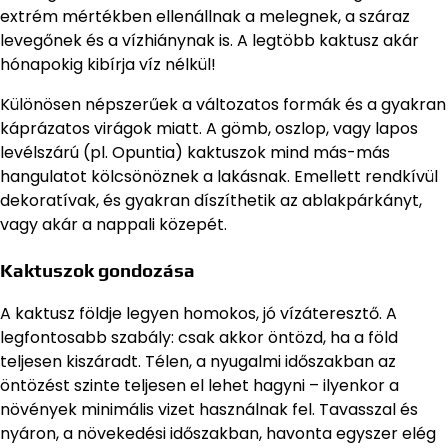
extrém mértékben ellenállnak a melegnek, a száraz
levegőnek és a vízhiánynak is. A legtöbb kaktusz akár
hónapokig kibírja víz nélkül!
Különösen népszerűek a változatos formák és a gyakran
káprázatos virágok miatt. A gömb, oszlop, vagy lapos
levélszárú (pl. Opuntia) kaktuszok mind más-más
hangulatot kölcsönöznek a lakásnak. Emellett rendkívül
dekoratívak, és gyakran díszíthetik az ablakpárkányt,
vagy akár a nappali közepét.
Kaktuszok gondozása
A kaktusz földje legyen homokos, jó vízáteresztő. A
legfontosabb szabály: csak akkor öntözd, ha a föld
teljesen kiszáradt. Télen, a nyugalmi időszakban az
öntözést szinte teljesen el lehet hagyni – ilyenkor a
növények minimális vizet használnak fel. Tavasszal és
nyáron, a növekedési időszakban, havonta egyszer elég