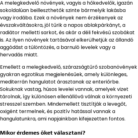
A melegkedvelő növények, vagyis a hőkedvelők, igazán
sokoldalúan beilleszthetők szinte bármelyik lakásba
vagy irodába. Ezek a növények nem érzékenyek az
évszakváltásokra, jól tűrik a napos ablakpárkányt, a
radiátor melletti sarkot, és akár a déli fekvésű szobákat
is. Az ilyen növények tartásával elkerülhetjük az állandó
aggódást a túlöntözés, a barnuló levelek vagy a
hervadás miatt.
Emellett a melegkedvelő, szárazságtűrő szobanövények
gyakran egzotikus megjelenésűek, amely különleges,
mediterrán hangulatot árasztanak az enteriőrbe.
Sokuknak vastag, húsos levelei vannak, amelyek vizet
tárolnak, így különösen ellenállóvá válnak a környezeti
stresszel szemben. Mindemellett tisztítják a levegőt,
oxigént termelnek, és pozitív hatással vannak a
hangulatunkra, ami napjainkban kifejezetten fontos.
Mikor érdemes őket választani?