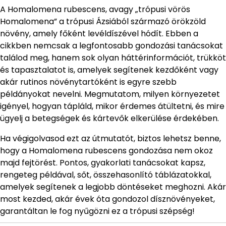
A Homalomena rubescens, avagy „trópusi vörös
Homalomena” a trópusi Ázsiából származó örökzöld
növény, amely főként levéldíszével hódít. Ebben a
cikkben nemcsak a legfontosabb gondozási tanácsokat
találod meg, hanem sok olyan háttérinformációt, trükköt
és tapasztalatot is, amelyek segítenek kezdőként vagy
akár rutinos növénytartóként is egyre szebb
példányokat nevelni. Megmutatom, milyen környezetet
igényel, hogyan tápláld, mikor érdemes átültetni, és mire
ügyelj a betegségek és kártevők elkerülése érdekében.
Ha végigolvasod ezt az útmutatót, biztos lehetsz benne,
hogy a Homalomena rubescens gondozása nem okoz
majd fejtörést. Pontos, gyakorlati tanácsokat kapsz,
rengeteg példával, sőt, összehasonlító táblázatokkal,
amelyek segítenek a legjobb döntéseket meghozni. Akár
most kezded, akár évek óta gondozol dísznövényeket,
garantáltan le fog nyűgözni ez a trópusi szépség!