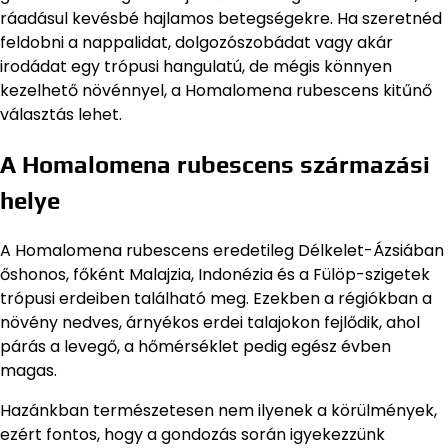
ráadásul kevésbé hajlamos betegségekre. Ha szeretnéd
feldobni a nappalidat, dolgozószobádat vagy akár
irodádat egy trópusi hangulatú, de mégis könnyen
kezelhető növénnyel, a Homalomena rubescens kitűnő
választás lehet.
A Homalomena rubescens származási
helye
A Homalomena rubescens eredetileg Délkelet-Ázsiában
őshonos, főként Malajzia, Indonézia és a Fülöp-szigetek
trópusi erdeiben található meg. Ezekben a régiókban a
növény nedves, árnyékos erdei talajokon fejlődik, ahol
párás a levegő, a hőmérséklet pedig egész évben
magas.
Hazánkban természetesen nem ilyenek a körülmények,
ezért fontos, hogy a gondozás során igyekezzünk