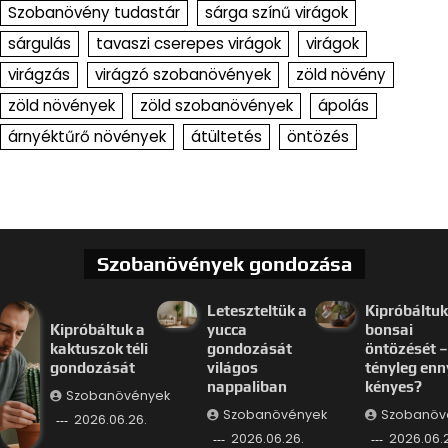
Szobanövény tudastár
sárga színű virágok
sárgulás
tavaszi cserepes virágok
virágok
virágzás
virágzó szobanövények
zöld növény
zöld növények
zöld szobanövények
ápolás
árnyéktűrő növények
átültetés
öntözés
Szobanövények gondozása
Leteszteltük a
Kipróbáltuk
Kipróbáltuk a
yucca
bonsai
kaktuszok téli
gondozását
öntözését –
gondozását
világos
tényleg enn
nappaliban
kényes?
Szobanövények
Szobanövények
Szobanöv
2026.06.26.
2026.06.26.
2026.06.