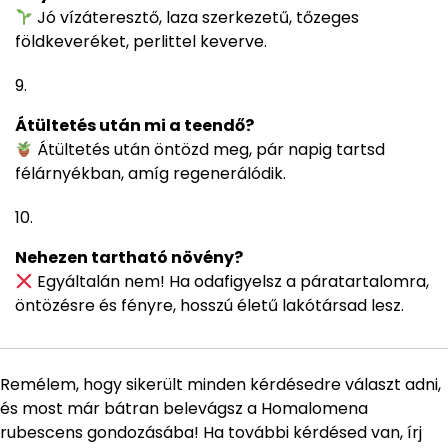
Jó vízáteresztő, laza szerkezetű, tőzeges
földkeveréket, perlittel keverve.
Átültetés után mi a teendő?
Átültetés után öntözd meg, pár napig tartsd
félárnyékban, amíg regenerálódik.
Nehezen tartható növény?
Egyáltalán nem! Ha odafigyelsz a páratartalomra,
öntözésre és fényre, hosszú életű lakótársad lesz.
Remélem, hogy sikerült minden kérdésedre választ adni,
és most már bátran belevágsz a Homalomena
rubescens gondozásába! Ha további kérdésed van, írj