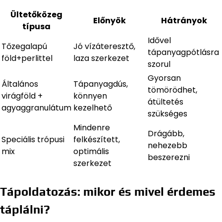
Ültetőközeg
Előnyök
Hátrányok
típusa
Idővel
Tőzegalapú
Jó vízáteresztő,
tápanyagpótlásra
föld+perlittel
laza szerkezet
szorul
Gyorsan
Általános
Tápanyagdús,
tömörödhet,
virágföld +
könnyen
átültetés
agyaggranulátum
kezelhető
szükséges
Mindenre
Drágább,
Speciális trópusi
felkészített,
nehezebb
mix
optimális
beszerezni
szerkezet
Tápoldatozás: mikor és mivel érdemes
táplálni?