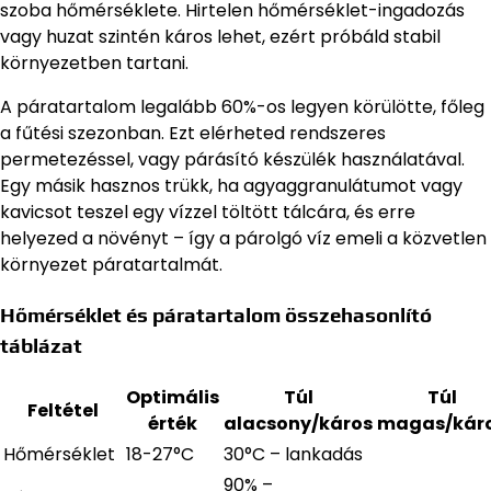
szoba hőmérséklete. Hirtelen hőmérséklet-ingadozás
vagy huzat szintén káros lehet, ezért próbáld stabil
környezetben tartani.
A páratartalom legalább 60%-os legyen körülötte, főleg
a fűtési szezonban. Ezt elérheted rendszeres
permetezéssel, vagy párásító készülék használatával.
Egy másik hasznos trükk, ha agyaggranulátumot vagy
kavicsot teszel egy vízzel töltött tálcára, és erre
helyezed a növényt – így a párolgó víz emeli a közvetlen
környezet páratartalmát.
Hőmérséklet és páratartalom összehasonlító
táblázat
Optimális
Túl
Túl
Feltétel
érték
alacsony/káros
magas/kár
Hőmérséklet
18-27°C
30°C – lankadás
90% –