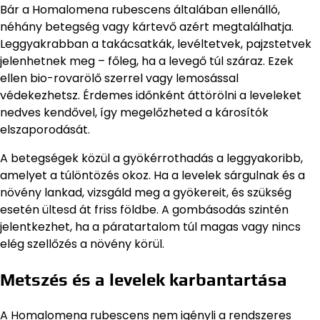
Bár a Homalomena rubescens általában ellenálló,
néhány betegség vagy kártevő azért megtalálhatja.
Leggyakrabban a takácsatkák, levéltetvek, pajzstetvek
jelenhetnek meg – főleg, ha a levegő túl száraz. Ezek
ellen bio-rovarölő szerrel vagy lemosással
védekezhetsz. Érdemes időnként áttörölni a leveleket
nedves kendővel, így megelőzheted a károsítók
elszaporodását.
A betegségek közül a gyökérrothadás a leggyakoribb,
amelyet a túlöntözés okoz. Ha a levelek sárgulnak és a
növény lankad, vizsgáld meg a gyökereit, és szükség
esetén ültesd át friss földbe. A gombásodás szintén
jelentkezhet, ha a páratartalom túl magas vagy nincs
elég szellőzés a növény körül.
Metszés és a levelek karbantartása
A Homalomena rubescens nem igényli a rendszeres