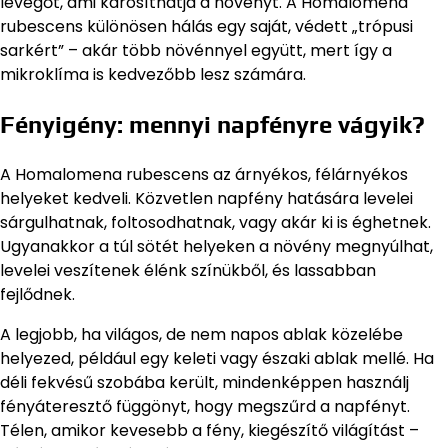
levegőt, ami károsíthatja a növényt. A Homalomena
rubescens különösen hálás egy saját, védett „trópusi
sarkért” – akár több növénnyel együtt, mert így a
mikroklíma is kedvezőbb lesz számára.
Fényigény: mennyi napfényre vágyik?
A Homalomena rubescens az árnyékos, félárnyékos
helyeket kedveli. Közvetlen napfény hatására levelei
sárgulhatnak, foltosodhatnak, vagy akár ki is éghetnek.
Ugyanakkor a túl sötét helyeken a növény megnyúlhat,
levelei veszítenek élénk színükből, és lassabban
fejlődnek.
A legjobb, ha világos, de nem napos ablak közelébe
helyezed, például egy keleti vagy északi ablak mellé. Ha
déli fekvésű szobába került, mindenképpen használj
fényáteresztő függönyt, hogy megszűrd a napfényt.
Télen, amikor kevesebb a fény, kiegészítő világítást –