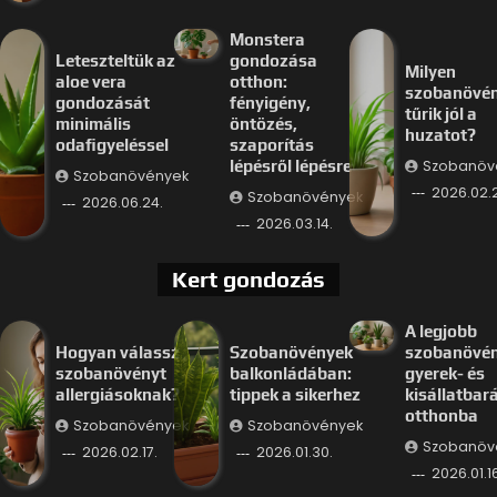
Monstera
Leteszteltük az
gondozása
Milyen
aloe vera
otthon:
szobanövé
gondozását
fényigény,
tűrik jól a
minimális
öntözés,
huzatot?
odafigyeléssel
szaporítás
Szobanöv
lépésről lépésre
Szobanövények
2026.02.
Szobanövények
2026.06.24.
2026.03.14.
Kert gondozás
A legjobb
Hogyan válassz
Szobanövények
szobanövé
szobanövényt
balkonládában:
gyerek- és
allergiásoknak?
tippek a sikerhez
kisállatbar
otthonba
Szobanövények
Szobanövények
Szobanöv
2026.02.17.
2026.01.30.
2026.01.16