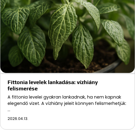
Fittonia levelek lankadása: vízhiány
felismerése
A fittonia levelei gyakran lankadnak, ha nem kapnak
elegendő vizet. A vízhiány jeleit könnyen felismerhetjük:
…
2026.04.13.