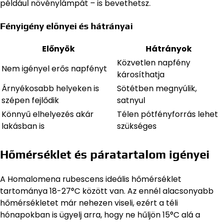
például növénylámpát – is bevethetsz.
Fényigény előnyei és hátrányai
Előnyök
Hátrányok
Közvetlen napfény
Nem igényel erős napfényt
károsíthatja
Árnyékosabb helyeken is
Sötétben megnyúlik,
szépen fejlődik
satnyul
Könnyű elhelyezés akár
Télen pótfényforrás lehet
lakásban is
szükséges
Hőmérséklet és páratartalom igényei
A Homalomena rubescens ideális hőmérséklet
tartománya 18-27°C között van. Az ennél alacsonyabb
hőmérsékletet már nehezen viseli, ezért a téli
hónapokban is ügyelj arra, hogy ne hűljön 15°C alá a