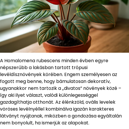
A Homalomena rubescens minden évben egyre
népszerűbb a lakásban tartott trópusi
levéldísznövények körében. Engem személyesen az
fogott meg benne, hogy bámulatosan dekoratív,
ugyanakkor nem tartozik a „divatos” növények közé –
így aki ilyet választ, valódi különlegességgel
gazdagíthatja otthonát. Az élénkzöld, ovális levelek
vöröses levélnyéllel kombinálva igazán karakteres
látványt nyújtanak, miközben a gondozása egyáltalán
nem bonyolult, ha ismerjük az alapokat.