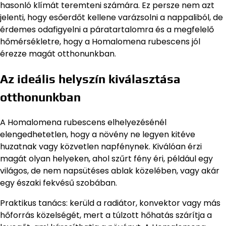
hasonló klímát teremteni számára. Ez persze nem azt
jelenti, hogy esőerdőt kellene varázsolni a nappaliból, de
érdemes odafigyelni a páratartalomra és a megfelelő
hőmérsékletre, hogy a Homalomena rubescens jól
érezze magát otthonunkban.
Az ideális helyszín kiválasztása
otthonunkban
A Homalomena rubescens elhelyezésénél
elengedhetetlen, hogy a növény ne legyen kitéve
huzatnak vagy közvetlen napfénynek. Kiválóan érzi
magát olyan helyeken, ahol szűrt fény éri, például egy
világos, de nem napsütéses ablak közelében, vagy akár
egy északi fekvésű szobában.
Praktikus tanács: kerüld a radiátor, konvektor vagy más
hőforrás közelségét, mert a túlzott hőhatás szárítja a