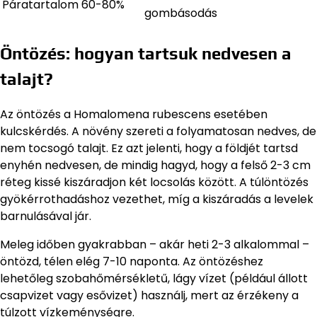
Páratartalom
60-80%
gombásodás
Öntözés: hogyan tartsuk nedvesen a
talajt?
Az öntözés a Homalomena rubescens esetében
kulcskérdés. A növény szereti a folyamatosan nedves, de
nem tocsogó talajt. Ez azt jelenti, hogy a földjét tartsd
enyhén nedvesen, de mindig hagyd, hogy a felső 2-3 cm
réteg kissé kiszáradjon két locsolás között. A túlöntözés
gyökérrothadáshoz vezethet, míg a kiszáradás a levelek
barnulásával jár.
Meleg időben gyakrabban – akár heti 2-3 alkalommal –
öntözd, télen elég 7-10 naponta. Az öntözéshez
lehetőleg szobahőmérsékletű, lágy vízet (például állott
csapvizet vagy esővizet) használj, mert az érzékeny a
túlzott vízkeménységre.