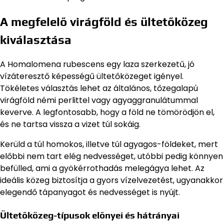
A megfelelő virágföld és ültetőközeg
kiválasztása
A Homalomena rubescens egy laza szerkezetű, jó
vízáteresztő képességű ültetőközeget igényel.
Tökéletes választás lehet az általános, tőzegalapú
virágföld némi perlittel vagy agyaggranulátummal
keverve. A legfontosabb, hogy a föld ne tömörödjön el,
és ne tartsa vissza a vizet túl sokáig.
Kerüld a túl homokos, illetve túl agyagos-földeket, mert
előbbi nem tart elég nedvességet, utóbbi pedig könnyen
befülled, ami a gyökérrothadás melegágya lehet. Az
ideális közeg biztosítja a gyors vízelvezetést, ugyanakkor
elegendő tápanyagot és nedvességet is nyújt.
Ültetőközeg-típusok előnyei és hátrányai