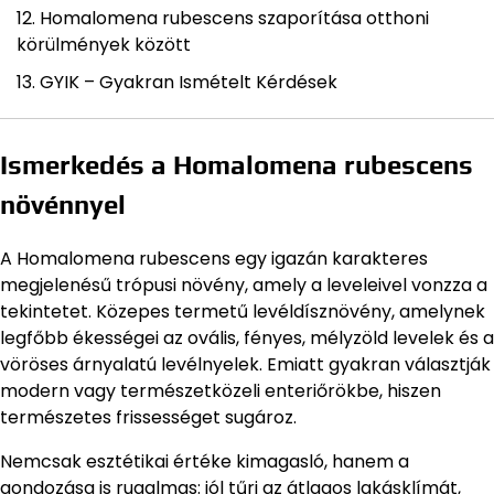
Homalomena rubescens szaporítása otthoni
körülmények között
GYIK – Gyakran Ismételt Kérdések
Ismerkedés a Homalomena rubescens
növénnyel
A Homalomena rubescens egy igazán karakteres
megjelenésű trópusi növény, amely a leveleivel vonzza a
tekintetet. Közepes termetű levéldísznövény, amelynek
legfőbb ékességei az ovális, fényes, mélyzöld levelek és a
vöröses árnyalatú levélnyelek. Emiatt gyakran választják
modern vagy természetközeli enteriőrökbe, hiszen
természetes frissességet sugároz.
Nemcsak esztétikai értéke kimagasló, hanem a
gondozása is rugalmas: jól tűri az átlagos lakásklímát,