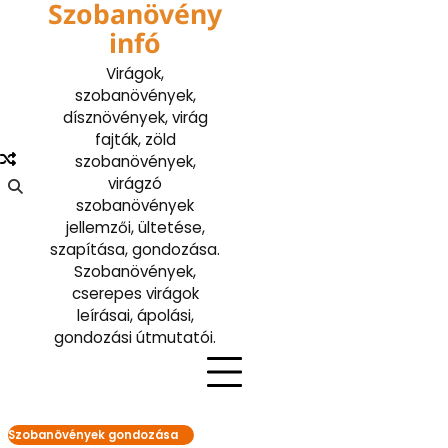
Szobanövény
Skip
to
infó
content
Virágok,
szobanövények,
dísznövények, virág
fajták, zöld
szobanövények,
virágzó
szobanövények
jellemzői, ültetése,
szapítása, gondozása.
Szobanövények,
cserepes virágok
leírásai, ápolási,
gondozási útmutatói.
Szobanövények gondozása