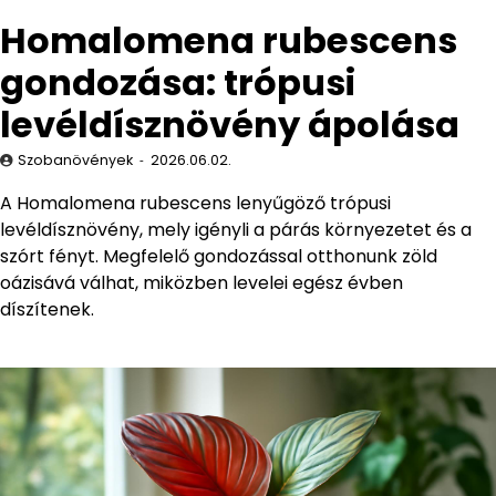
Homalomena rubescens
gondozása: trópusi
levéldísznövény ápolása
Szobanövények
2026.06.02.
A Homalomena rubescens lenyűgöző trópusi
levéldísznövény, mely igényli a párás környezetet és a
szórt fényt. Megfelelő gondozással otthonunk zöld
oázisává válhat, miközben levelei egész évben
díszítenek.