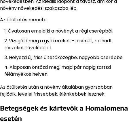
növekedésben. Az ideális időpont a tavasz, amikor a
növény növekedési szakaszba lép.
Az átültetés menete:
Óvatosan emeld ki a növényt a régi cserépből.
Vizsgáld meg a gyökereket – a sérült, rothadt
részeket távolítsd el.
Helyezd új, friss ültetőközegbe, nagyobb cserépbe.
Alaposan öntözd meg, majd pár napig tartsd
félárnyékos helyen.
Az átültetés után a növény általában gyorsabban
fejlődik, levelei frissebbek, élénkebbek lesznek.
Betegségek és kártevők a Homalomena
esetén