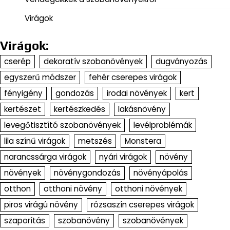
Virágok
Virágok:
cserép
dekoratív szobanövények
dugványozás
egyszerű módszer
fehér cserepes virágok
fényigény
gondozás
irodai növények
kert
kertészet
kertészkedés
lakásnövény
levegőtisztító szobanövények
levélproblémák
lila színű virágok
metszés
Monstera
narancssárga virágok
nyári virágok
növény
növények
növénygondozás
növényápolás
otthon
otthoni növény
otthoni növények
piros virágú növény
rózsaszín cserepes virágok
szaporítás
szobanövény
szobanövények