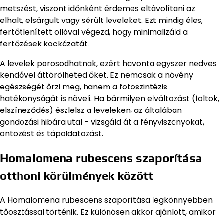
metszést, viszont időnként érdemes eltávolítani az
elhalt, elsárgult vagy sérült leveleket. Ezt mindig éles,
fertőtlenített ollóval végezd, hogy minimalizáld a
fertőzések kockázatát.
A levelek porosodhatnak, ezért havonta egyszer nedves
kendővel áttörölheted őket. Ez nemcsak a növény
egészségét őrzi meg, hanem a fotoszintézis
hatékonyságát is növeli. Ha bármilyen elváltozást (foltok,
elszíneződés) észlelsz a leveleken, az általában
gondozási hibára utal – vizsgáld át a fényviszonyokat,
öntözést és tápoldatozást.
Homalomena rubescens szaporítása
otthoni körülmények között
A Homalomena rubescens szaporítása legkönnyebben
tőosztással történik. Ez különösen akkor ajánlott, amikor