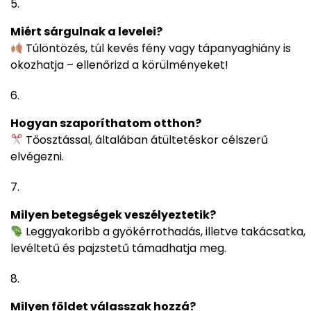
Miért sárgulnak a levelei?
Túlöntözés, túl kevés fény vagy tápanyaghiány is
okozhatja – ellenőrizd a körülményeket!
Hogyan szaporíthatom otthon?
Tőosztással, általában átültetéskor célszerű
elvégezni.
Milyen betegségek veszélyeztetik?
Leggyakoribb a gyökérrothadás, illetve takácsatka,
levéltetű és pajzstetű támadhatja meg.
Milyen földet válasszak hozzá?