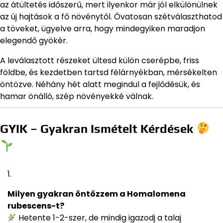
az átültetés időszerű, mert ilyenkor már jól elkülönülnek
az új hajtások a fő növénytől. Óvatosan szétválaszthatod
a töveket, ügyelve arra, hogy mindegyiken maradjon
elegendő gyökér.
A leválasztott részeket ültesd külön cserépbe, friss
földbe, és kezdetben tartsd félárnyékban, mérsékelten
öntözve. Néhány hét alatt megindul a fejlődésük, és
hamar önálló, szép növényekké válnak.
GYIK – Gyakran Ismételt Kérdések
Milyen gyakran öntözzem a Homalomena
rubescens-t?
Hetente 1-2-szer, de mindig igazodj a talaj