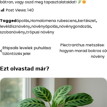
bátran, vagy oszd meg tapasztalataidat!
Post Views:
140
Tagged
ápolás
,
Homalomena rubescens
,
kertészet
,
levéldísznövény
,
növényápolás
,
növénygondozás
,
szobanövény
,
trópusi növény
Plectranthus metszése:
Bejegyzés
Rhipsalis levelek puhulása:
hogyan marad bokros a
túlöntözés jelei
navigáció
növény
Ezt olvastad már?