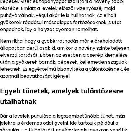
képesek vizet és tápanyagot szállítani a növény többi
részébe. Emiatt a levelek először vizenyőssé, majd
puhává válnak, végül akár le is hullhatnak. Az elhalt
gyökerek ráadásul másodlagos fertőzéseknek is utat
engednek, így a helyzet gyorsan romolhat.
Nem ritka, hogy a gyökérrothadás már előrehaladott
állapotban derül csak ki, amikor a növény szinte teljesen
elveszti tartását. Ebben az esetben a cserép kiemelése
után a gyökerek barnák, pépesek, kellemetlen szagúak
lehetnek. Ez egyértelmű bizonyítéka a túlöntözésnek, és
azonnali beavatkozást igényel.
Egyéb tünetek, amelyek túlöntözésre
utalhatnak
Bár a levelek puhulása a legszembetűnőbb tünet, más
jelekre is érdemes odafigyelni. Ide tartozik például a
sárgulás – a túlöntözött növény levelei gyakran veszítik