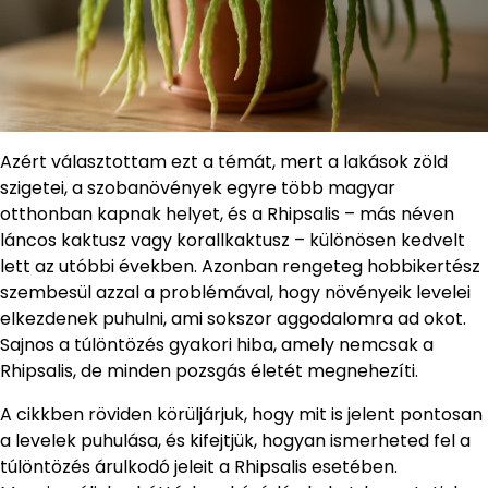
Azért választottam ezt a témát, mert a lakások zöld
szigetei, a szobanövények egyre több magyar
otthonban kapnak helyet, és a Rhipsalis – más néven
láncos kaktusz vagy korallkaktusz – különösen kedvelt
lett az utóbbi években. Azonban rengeteg hobbikertész
szembesül azzal a problémával, hogy növényeik levelei
elkezdenek puhulni, ami sokszor aggodalomra ad okot.
Sajnos a túlöntözés gyakori hiba, amely nemcsak a
Rhipsalis, de minden pozsgás életét megnehezíti.
A cikkben röviden körüljárjuk, hogy mit is jelent pontosan
a levelek puhulása, és kifejtjük, hogyan ismerheted fel a
túlöntözés árulkodó jeleit a Rhipsalis esetében.