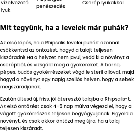
vízelvezető
Cserép lyukakkal
penészedés
lyuk
Mit tegyünk, ha a levelek már puhák?
Az első lépés, ha a Rhipsalis levelei puhák: azonnal
csökkentsd az öntözést, hagyd a talajt teljesen
kiszáradni! Ha a helyzet nem javul, vedd ki a növényt a
cserépből, és vizsgáld meg a gyökereket. A barna,
pépes, büdös gyökérrészeket vágd le steril ollóval, majd
hagyd a növényt egy napig szellős helyen, hogy a sebek
megszáradjanak.
Ezután ültesd új, friss, jól áteresztő talajba a Rhipsalis-t.
Az első öntözést csak 4-5 nap múlva végezd el, hogy a
vágott gyökérrészek teljesen begyógyuljanak. Figyeld a
növényt, és csak akkor öntözd meg újra, ha a talaj
teljesen kiszáradt.