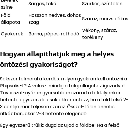
Levelek
Sárgás, fakó
Szürkés, színtelen
színe
Föld
Hosszan nedves, dohos
Száraz, morzsalékos
állapota
szag
Vékony, száraz,
Gyökerek
Barna, pépes, rothadó
törékeny
Hogyan állapíthatjuk meg a helyes
öntözési gyakoriságot?
Sokszor felmerül a kérdés: milyen gyakran kell öntözni a
Rhipsalis-t? A válasz: mindig a talaj állagához igazodva!
Tavasszal-nyáron gyorsabban szárad a föld, ilyenkor
hetente egyszer, de csak akkor öntözz, ha a föld felső 2-
3 centije már teljesen száraz. Ősszel-télen ennél is
ritkábban, akár 2-3 hetente elegendő.
Egy egyszerű trükk: dugd az ujjad a földbe! Ha a felső