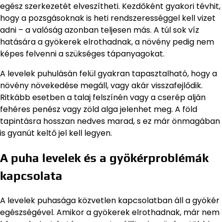
egész szerkezetét elveszítheti. Kezdőként gyakori tévhit,
hogy a pozsgásoknak is heti rendszerességgel kell vizet
adni – a valóság azonban teljesen más. A túl sok víz
hatására a gyökerek elrothadnak, a növény pedig nem
képes felvenni a szükséges tápanyagokat.
A levelek puhulásán felül gyakran tapasztalható, hogy a
növény növekedése megáll, vagy akár visszafejlődik.
Ritkább esetben a talaj felszínén vagy a cserép alján
fehéres penész vagy zöld alga jelenhet meg. A föld
tapintásra hosszan nedves marad, s ez már önmagában
is gyanút keltő jel kell legyen.
A puha levelek és a gyökérproblémák
kapcsolata
A levelek puhasága közvetlen kapcsolatban áll a gyökér
egészségével. Amikor a gyökerek elrothadnak, már nem