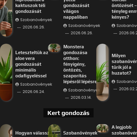
kaktuszok téli
gondozását
öntözését –
gondozását
világos
tényleg enn
nappaliban
kényes?
Szobanövények
Szobanövények
Szobanöv
2026.06.26.
2026.06.26.
2026.06.
Monstera
Leteszteltük az
gondozása
Milyen
aloe vera
otthon:
szobanövé
gondozását
fényigény,
tűrik jól a
minimális
öntözés,
huzatot?
odafigyeléssel
szaporítás
Szobanöv
lépésről lépésre
Szobanövények
2026.02.
Szobanövények
2026.06.24.
2026.03.14.
Kert gondozás
A legjobb
Hogyan válassz
Szobanövények
szobanövé