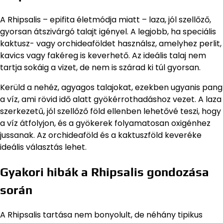
A Rhipsalis – epifita életmódja miatt – laza, jól szellőző,
gyorsan átszivárgó talajt igényel. A legjobb, ha speciális
kaktusz- vagy orchideaföldet használsz, amelyhez perlit,
kavics vagy fakéreg is keverhető. Az ideális talaj nem
tartja sokáig a vizet, de nem is szárad ki túl gyorsan.
Kerüld a nehéz, agyagos talajokat, ezekben ugyanis pang
a víz, ami rövid idő alatt gyökérrothadáshoz vezet. A laza
szerkezetű, jól szellőző föld ellenben lehetővé teszi, hogy
a víz átfolyjon, és a gyökerek folyamatosan oxigénhez
jussanak. Az orchideaföld és a kaktuszföld keveréke
ideális választás lehet.
Gyakori hibák a Rhipsalis gondozása
során
A Rhipsalis tartása nem bonyolult, de néhány tipikus