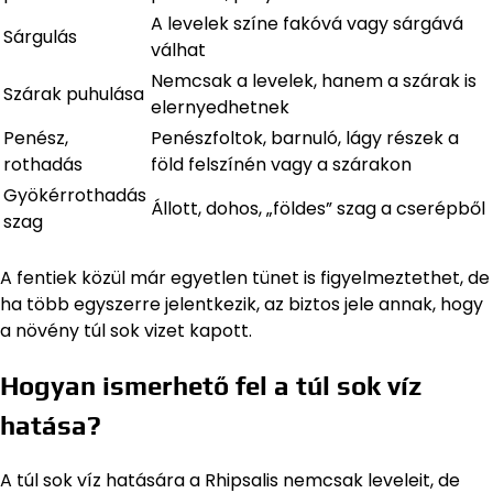
A levelek színe fakóvá vagy sárgává
Sárgulás
válhat
Nemcsak a levelek, hanem a szárak is
Szárak puhulása
elernyedhetnek
Penész,
Penészfoltok, barnuló, lágy részek a
rothadás
föld felszínén vagy a szárakon
Gyökérrothadás
Állott, dohos, „földes” szag a cserépből
szag
A fentiek közül már egyetlen tünet is figyelmeztethet, de
ha több egyszerre jelentkezik, az biztos jele annak, hogy
a növény túl sok vizet kapott.
Hogyan ismerhető fel a túl sok víz
hatása?
A túl sok víz hatására a Rhipsalis nemcsak leveleit, de