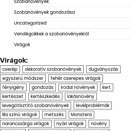
Szobanövények
Szobanövények gondozása
Uncategorized
Vendégcikkek a szobanövényekről
Virágok
Virágok:
cserép
dekoratív szobanövények
dugványozás
egyszerű módszer
fehér cserepes virágok
fényigény
gondozás
irodai növények
kert
kertészet
kertészkedés
lakásnövény
levegőtisztító szobanövények
levélproblémák
lila színű virágok
metszés
Monstera
narancssárga virágok
nyári virágok
növény