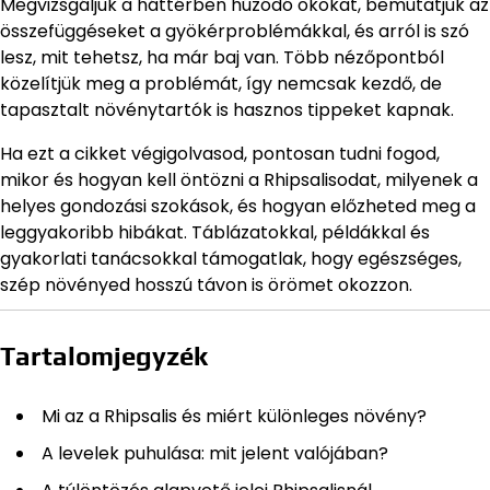
Megvizsgáljuk a háttérben húzódó okokat, bemutatjuk az
összefüggéseket a gyökérproblémákkal, és arról is szó
lesz, mit tehetsz, ha már baj van. Több nézőpontból
közelítjük meg a problémát, így nemcsak kezdő, de
tapasztalt növénytartók is hasznos tippeket kapnak.
Ha ezt a cikket végigolvasod, pontosan tudni fogod,
mikor és hogyan kell öntözni a Rhipsalisodat, milyenek a
helyes gondozási szokások, és hogyan előzheted meg a
leggyakoribb hibákat. Táblázatokkal, példákkal és
gyakorlati tanácsokkal támogatlak, hogy egészséges,
szép növényed hosszú távon is örömet okozzon.
Tartalomjegyzék
Mi az a Rhipsalis és miért különleges növény?
A levelek puhulása: mit jelent valójában?