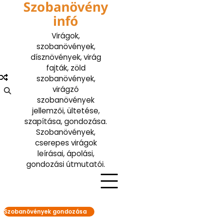
Szobanövény
Skip
to
infó
content
Virágok,
szobanövények,
dísznövények, virág
fajták, zöld
szobanövények,
virágzó
szobanövények
jellemzői, ültetése,
szapítása, gondozása.
Szobanövények,
cserepes virágok
leírásai, ápolási,
gondozási útmutatói.
Szobanövények gondozása