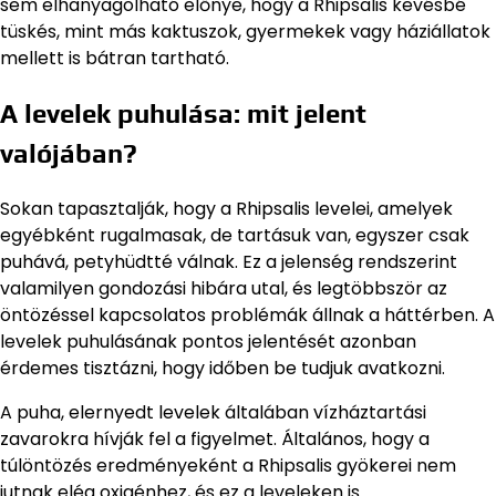
sem elhanyagolható előnye, hogy a Rhipsalis kevésbé
tüskés, mint más kaktuszok, gyermekek vagy háziállatok
mellett is bátran tartható.
A levelek puhulása: mit jelent
valójában?
Sokan tapasztalják, hogy a Rhipsalis levelei, amelyek
egyébként rugalmasak, de tartásuk van, egyszer csak
puhává, petyhüdtté válnak. Ez a jelenség rendszerint
valamilyen gondozási hibára utal, és legtöbbször az
öntözéssel kapcsolatos problémák állnak a háttérben. A
levelek puhulásának pontos jelentését azonban
érdemes tisztázni, hogy időben be tudjuk avatkozni.
A puha, elernyedt levelek általában vízháztartási
zavarokra hívják fel a figyelmet. Általános, hogy a
túlöntözés eredményeként a Rhipsalis gyökerei nem
jutnak elég oxigénhez, és ez a leveleken is