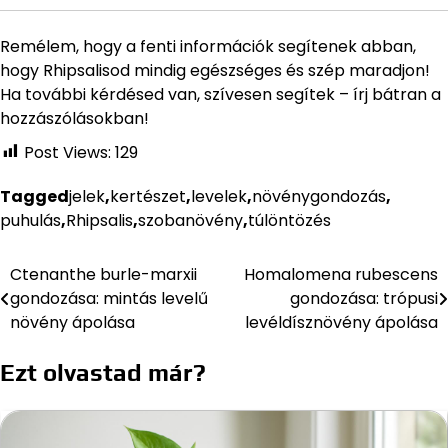
Remélem, hogy a fenti információk segítenek abban,
hogy Rhipsalisod mindig egészséges és szép maradjon!
Ha további kérdésed van, szívesen segítek – írj bátran a
hozzászólásokban!
Post Views:
129
Tagged
jelek
,
kertészet
,
levelek
,
növénygondozás
,
puhulás
,
Rhipsalis
,
szobanövény
,
túlöntözés
Ctenanthe burle-marxii
Homalomena rubescens
Bejegyzés
gondozása: mintás levelű
gondozása: trópusi
navigáció
növény ápolása
levéldísznövény ápolása
Ezt olvastad már?