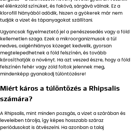
el élénkzöld színüket, és fakóvá, sárgává válnak. Ez a
klorofill hiányából adódik, hiszen a gyökerek már nem
tudják a vizet és tápanyagokat szállítani.
Ugyancsak figyelmeztető jel a penészesedés vagy a föld
kellemetlen szaga. Ezek a mikroorganizmusok a túl
nedves, oxigénhiányos közeget kedvelik, gyorsan
megtelepedhetnek a föld felszínén, és tovább
károsíthatják a növényt. Ha azt veszed észre, hogy a föld
felszínén fehér vagy zöld foltok jelennek meg,
mindenképp gyanakodj túlöntözésre!
Miért káros a túlöntözés a Rhipsalis
számára?
A Rhipsalis, mint minden pozsgás, a vizet a szárában és
leveleiben tárolja, így képes hosszabb száraz
periódusokat is átvészelni. Ha azonban a talaj