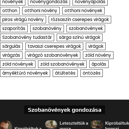
növények
növénygondozás
növényápolás
otthon
otthoni növény
otthoni növények
piros virágú növény
rózsaszín cserepes virágok
szaporítás
szobanövény
szobanövények
Szobanövény tudastár
sárga színű virágok
sárgulás
tavaszi cserepes virágok
virágok
virágzás
virágzó szobanövények
zöld növény
zöld növények
zöld szobanövények
ápolás
árnyéktűrő növények
átültetés
öntözés
Szobanövények gondozása
Leteszteltük a
Kipróbáltuk
Kipróbáltuk a
yucca
bonsai