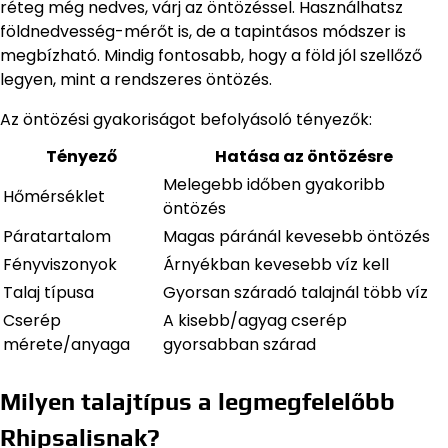
réteg még nedves, várj az öntözéssel. Használhatsz
földnedvesség-mérőt is, de a tapintásos módszer is
megbízható. Mindig fontosabb, hogy a föld jól szellőző
legyen, mint a rendszeres öntözés.
Az öntözési gyakoriságot befolyásoló tényezők:
Tényező
Hatása az öntözésre
Melegebb időben gyakoribb
Hőmérséklet
öntözés
Páratartalom
Magas páránál kevesebb öntözés
Fényviszonyok
Árnyékban kevesebb víz kell
Talaj típusa
Gyorsan száradó talajnál több víz
Cserép
A kisebb/agyag cserép
mérete/anyaga
gyorsabban szárad
Milyen talajtípus a legmegfelelőbb
Rhipsalisnak?