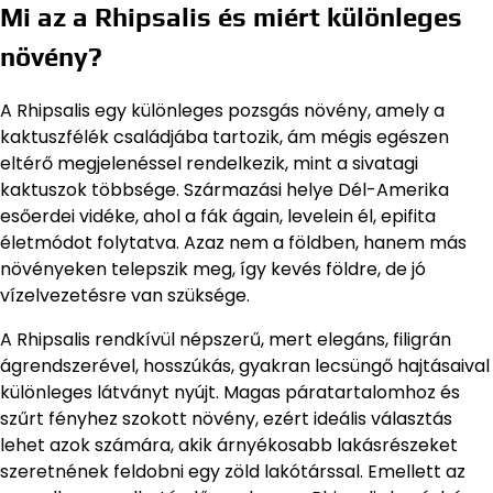
Mi az a Rhipsalis és miért különleges
növény?
A Rhipsalis egy különleges pozsgás növény, amely a
kaktuszfélék családjába tartozik, ám mégis egészen
eltérő megjelenéssel rendelkezik, mint a sivatagi
kaktuszok többsége. Származási helye Dél-Amerika
esőerdei vidéke, ahol a fák ágain, levelein él, epifita
életmódot folytatva. Azaz nem a földben, hanem más
növényeken telepszik meg, így kevés földre, de jó
vízelvezetésre van szüksége.
A Rhipsalis rendkívül népszerű, mert elegáns, filigrán
ágrendszerével, hosszúkás, gyakran lecsüngő hajtásaival
különleges látványt nyújt. Magas páratartalomhoz és
szűrt fényhez szokott növény, ezért ideális választás
lehet azok számára, akik árnyékosabb lakásrészeket
szeretnének feldobni egy zöld lakótárssal. Emellett az