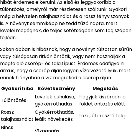
hibát érdemes elkerülni. Az első és leggyakoribb a
túlöntözés, amelyről már részletesen szóltunk. Gyakori
még a helytelen talajhasználat és a rossz fényviszonyok
is. A növényt semmiképp ne tedd tűző napra, mert
levelei megégnek, de teljes sötétségben sem fog szépen
fejlődni.
Sokan abban is hibáznak, hogy a növényt túlzottan sűrűn
vagy túlságosan ritkán öntözik, vagy nem használják a
megfelelő cserép- és talajtípust. Érdemes odafigyelni
arra is, hogy a cserép alján legyen vízelvezető lyuk, mert
ennek hiányában a víz megreked a cserép alján.
Gyakori hiba
Következmény
Megoldás
Levelek puhulása,
Hagyjuk kiszáradni a
Túlöntözés
gyökérrothadás
földet öntözés előtt
Rossz
Gyökérrothadás,
Laza, áteresztő talaj
talajhasználat
leállt növekedés
Nincs
Vízpangás,