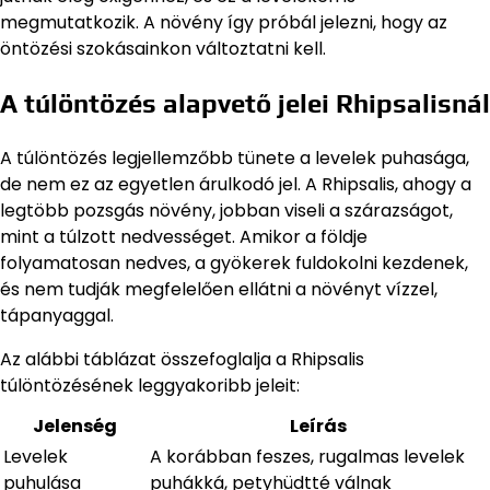
megmutatkozik. A növény így próbál jelezni, hogy az
öntözési szokásainkon változtatni kell.
A túlöntözés alapvető jelei Rhipsalisnál
A túlöntözés legjellemzőbb tünete a levelek puhasága,
de nem ez az egyetlen árulkodó jel. A Rhipsalis, ahogy a
legtöbb pozsgás növény, jobban viseli a szárazságot,
mint a túlzott nedvességet. Amikor a földje
folyamatosan nedves, a gyökerek fuldokolni kezdenek,
és nem tudják megfelelően ellátni a növényt vízzel,
tápanyaggal.
Az alábbi táblázat összefoglalja a Rhipsalis
túlöntözésének leggyakoribb jeleit:
Jelenség
Leírás
Levelek
A korábban feszes, rugalmas levelek
puhulása
puhákká, petyhüdtté válnak