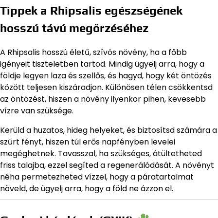
Tippek a Rhipsalis egészségének
hosszú távú megőrzéséhez
A Rhipsalis hosszú életű, szívós növény, ha a főbb
igényeit tiszteletben tartod. Mindig ügyelj arra, hogy a
földje legyen laza és szellős, és hagyd, hogy két öntözés
között teljesen kiszáradjon. Különösen télen csökkentsd
az öntözést, hiszen a növény ilyenkor pihen, kevesebb
vízre van szüksége.
Kerüld a huzatos, hideg helyeket, és biztosítsd számára a
szűrt fényt, hiszen túl erős napfényben levelei
megéghetnek. Tavasszal, ha szükséges, átültetheted
friss talajba, ezzel segíted a regenerálódását. A növényt
néha permetezheted vízzel, hogy a páratartalmat
növeld, de ügyelj arra, hogy a föld ne ázzon el.