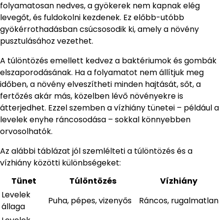
folyamatosan nedves, a gyökerek nem kapnak elég
levegőt, és fuldokolni kezdenek. Ez előbb-utóbb
gyökérrothadásban csúcsosodik ki, amely a növény
pusztulásához vezethet.
A túlöntözés emellett kedvez a baktériumok és gombák
elszaporodásának. Ha a folyamatot nem állítjuk meg
időben, a növény elveszítheti minden hajtását, sőt, a
fertőzés akár más, közelben lévő növényekre is
átterjedhet. Ezzel szemben a vízhiány tünetei – például a
levelek enyhe ráncosodása – sokkal könnyebben
orvosolhatók.
Az alábbi táblázat jól szemlélteti a túlöntözés és a
vízhiány közötti különbségeket:
Tünet
Túlöntözés
Vízhiány
Levelek
Puha, pépes, vizenyős
Ráncos, rugalmatlan
állaga