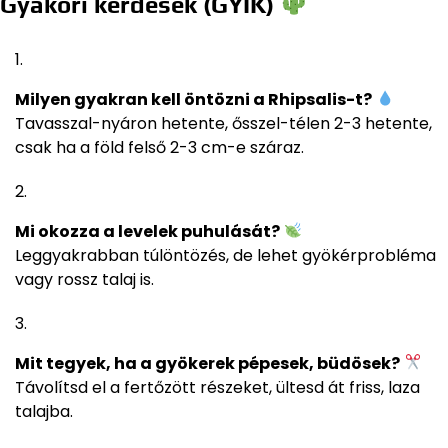
Gyakori kérdések (GYIK)
Milyen gyakran kell öntözni a Rhipsalis-t?
Tavasszal-nyáron hetente, ősszel-télen 2-3 hetente,
csak ha a föld felső 2-3 cm-e száraz.
Mi okozza a levelek puhulását?
Leggyakrabban túlöntözés, de lehet gyökérprobléma
vagy rossz talaj is.
Mit tegyek, ha a gyökerek pépesek, büdösek?
Távolítsd el a fertőzött részeket, ültesd át friss, laza
talajba.