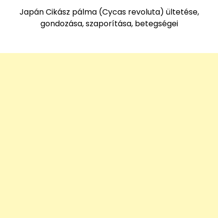
Japán Cikász pálma (Cycas revoluta) ültetése,
gondozása, szaporítása, betegségei