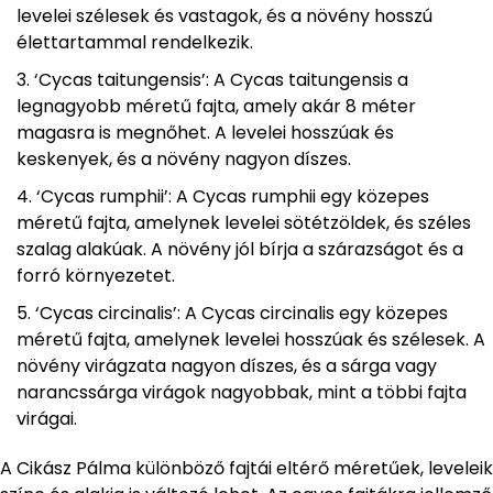
levelei szélesek és vastagok, és a növény hosszú
élettartammal rendelkezik.
‘Cycas taitungensis’: A Cycas taitungensis a
legnagyobb méretű fajta, amely akár 8 méter
magasra is megnőhet. A levelei hosszúak és
keskenyek, és a növény nagyon díszes.
‘Cycas rumphii’: A Cycas rumphii egy közepes
méretű fajta, amelynek levelei sötétzöldek, és széles
szalag alakúak. A növény jól bírja a szárazságot és a
forró környezetet.
‘Cycas circinalis’: A Cycas circinalis egy közepes
méretű fajta, amelynek levelei hosszúak és szélesek. A
növény virágzata nagyon díszes, és a sárga vagy
narancssárga virágok nagyobbak, mint a többi fajta
virágai.
A Cikász Pálma különböző fajtái eltérő méretűek, leveleik