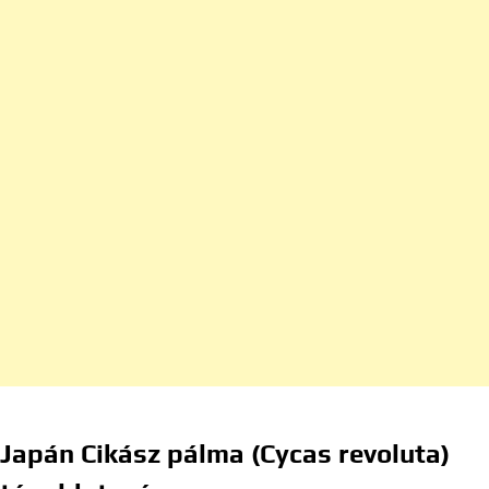
Japán Cikász pálma (Cycas revoluta)