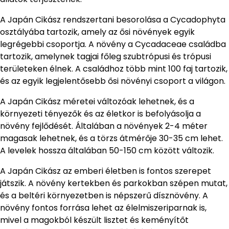
A Japán Cikász rendszertani besorolása a Cycadophyta
osztályába tartozik, amely az ősi növények egyik
legrégebbi csoportja. A növény a Cycadaceae családba
tartozik, amelynek tagjai főleg szubtrópusi és trópusi
területeken élnek. A családhoz több mint 100 faj tartozik,
és az egyik legjelentősebb ősi növényi csoport a világon.
A Japán Cikász méretei változóak lehetnek, és a
környezeti tényezők és az életkor is befolyásolja a
növény fejlődését. Általában a növények 2-4 méter
magasak lehetnek, és a törzs átmérője 30-35 cm lehet.
A levelek hossza általában 50-150 cm között változik.
A Japán Cikász az emberi életben is fontos szerepet
játszik. A növény kertekben és parkokban szépen mutat,
és a beltéri környezetben is népszerű dísznövény. A
növény fontos forrása lehet az élelmiszeriparnak is,
mivel a magokból készült lisztet és keményítőt