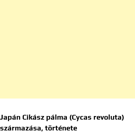
Japán Cikász pálma (Cycas revoluta)
származása, története