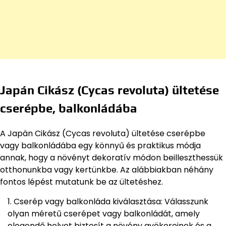
Japán Cikász (Cycas revoluta) ültetése
cserépbe, balkonládába
A Japán Cikász (Cycas revoluta) ültetése cserépbe
vagy balkonládába egy könnyű és praktikus módja
annak, hogy a növényt dekoratív módon beilleszthessük
otthonunkba vagy kertünkbe. Az alábbiakban néhány
fontos lépést mutatunk be az ültetéshez.
Cserép vagy balkonláda kiválasztása: Válasszunk
olyan méretű cserépet vagy balkonládát, amely
elegendő helyet biztosít a növény gyökereinek és a