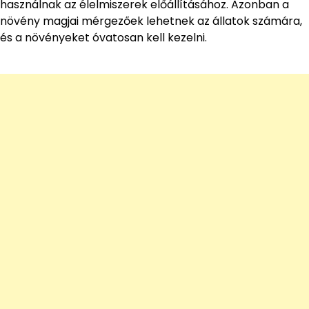
használnak az élelmiszerek előállításához. Azonban a
növény magjai mérgezőek lehetnek az állatok számára,
és a növényeket óvatosan kell kezelni.