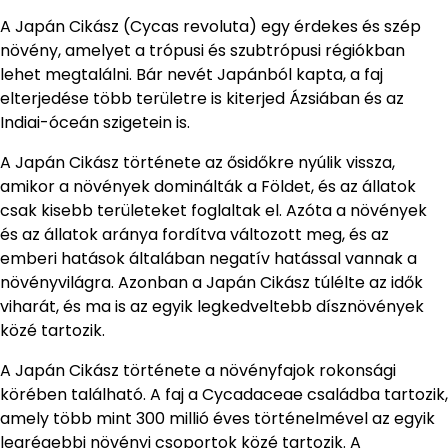
A Japán Cikász (Cycas revoluta) egy érdekes és szép
növény, amelyet a trópusi és szubtrópusi régiókban
lehet megtalálni. Bár nevét Japánból kapta, a faj
elterjedése több területre is kiterjed Ázsiában és az
Indiai-óceán szigetein is.
A Japán Cikász története az ősidőkre nyúlik vissza,
amikor a növények dominálták a Földet, és az állatok
csak kisebb területeket foglaltak el. Azóta a növények
és az állatok aránya fordítva változott meg, és az
emberi hatások általában negatív hatással vannak a
növényvilágra. Azonban a Japán Cikász túlélte az idők
viharát, és ma is az egyik legkedveltebb dísznövények
közé tartozik.
A Japán Cikász története a növényfajok rokonsági
körében található. A faj a Cycadaceae családba tartozik,
amely több mint 300 millió éves történelmével az egyik
legrégebbi növényi csoportok közé tartozik. A