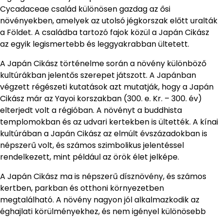
Cycadaceae család különösen gazdag az ősi
növényekben, amelyek az utolsó jégkorszak előtt uralták
a Földet. A családba tartozó fajok közül a Japán Cikász
az egyik legismertebb és leggyakrabban ültetett.
A Japán Cikász történelme során a növény különböző
kultúrákban jelentős szerepet játszott. A Japánban
végzett régészeti kutatások azt mutatják, hogy a Japán
Cikász már az Yayoi korszakban (300. e. Kr. – 300. év)
elterjedt volt a régióban. A növényt a buddhista
templomokban és az udvari kertekben is ültették. A kínai
kultúrában a Japán Cikász az elmúlt évszázadokban is
népszerű volt, és számos szimbolikus jelentéssel
rendelkezett, mint például az örök élet jelképe.
A Japán Cikász ma is népszerű dísznövény, és számos
kertben, parkban és otthoni környezetben
megtalálható. A növény nagyon jól alkalmazkodik az
éghajlati körülményekhez, és nem igényel különösebb