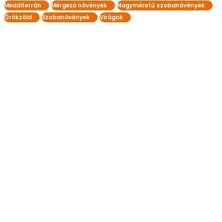
Medditerrán
Mérgező növények
Nagyméretű szobanövények
Örökzöld
Szobanövények
Virágok