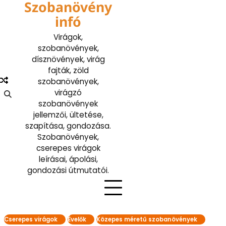
Szobanövény
Skip
to
infó
content
Virágok,
szobanövények,
dísznövények, virág
fajták, zöld
szobanövények,
virágzó
szobanövények
jellemzői, ültetése,
szapítása, gondozása.
Szobanövények,
cserepes virágok
leírásai, ápolási,
gondozási útmutatói.
Cserepes virágok
Évelők
Közepes méretű szobanövények