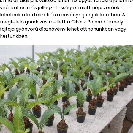
színe és alakja is változó lehet. Az egyes fajtákra jellemző
virágzat és más jellegzetességek miatt népszerűek
lehetnek a kertészek és a növényrajongók körében. A
megfelelő gondozás mellett a Cikász Pálma bármely
fajtája gyönyörű dísznövény lehet otthonunkban vagy
kertünkben.