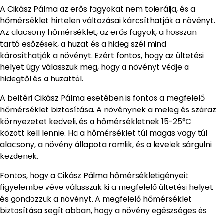
A Cikász Pálma az erős fagyokat nem tolerálja, és a
hőmérséklet hirtelen változásai károsíthatják a növényt.
Az alacsony hőmérséklet, az erős fagyok, a hosszan
tartó esőzések, a huzat és a hideg szél mind
károsíthatják a növényt. Ezért fontos, hogy az ültetési
helyet úgy válasszuk meg, hogy a növényt védje a
hidegtől és a huzattól.
A beltéri Cikász Pálma esetében is fontos a megfelelő
hőmérséklet biztosítása. A növénynek a meleg és száraz
környezetet kedveli, és a hőmérsékletnek 15-25°C
között kell lennie. Ha a hőmérséklet túl magas vagy túl
alacsony, a növény állapota romlik, és a levelek sárgulni
kezdenek.
Fontos, hogy a Cikász Pálma hőmérsékletigényeit
figyelembe véve válasszuk ki a megfelelő ültetési helyet
és gondozzuk a növényt. A megfelelő hőmérséklet
biztosítása segít abban, hogy a növény egészséges és