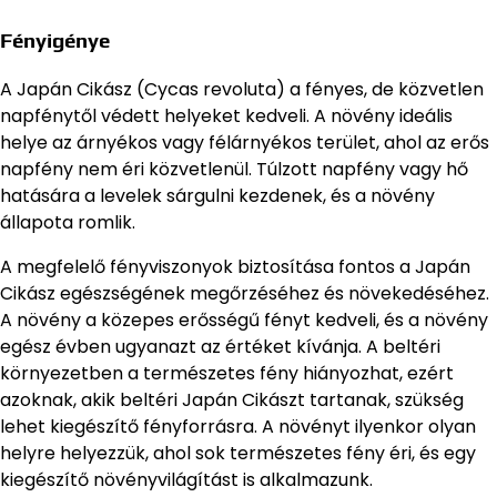
Fényigénye
A Japán Cikász (Cycas revoluta) a fényes, de közvetlen
napfénytől védett helyeket kedveli. A növény ideális
helye az árnyékos vagy félárnyékos terület, ahol az erős
napfény nem éri közvetlenül. Túlzott napfény vagy hő
hatására a levelek sárgulni kezdenek, és a növény
állapota romlik.
A megfelelő fényviszonyok biztosítása fontos a Japán
Cikász egészségének megőrzéséhez és növekedéséhez.
A növény a közepes erősségű fényt kedveli, és a növény
egész évben ugyanazt az értéket kívánja. A beltéri
környezetben a természetes fény hiányozhat, ezért
azoknak, akik beltéri Japán Cikászt tartanak, szükség
lehet kiegészítő fényforrásra. A növényt ilyenkor olyan
helyre helyezzük, ahol sok természetes fény éri, és egy
kiegészítő növényvilágítást is alkalmazunk.