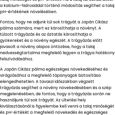
a kalcium-hidroxiddal történő módosítás segíthet a talaj
pH-értékének növelésében.
Fontos, hogy ne adjunk túl sok trágyát a Japán Cikász
pálma számára, mert ez károsíthatja a növényt. A
túlzott trágyázás és az áztatás károsíthatja a
gyökereket és a növény egészét. A trágyázás előtt
javasolt a növény alapos öntözése, hogy a talaj
nedvességtartalma megfelelő legyen a trágya hatékony
felszívódásához.
A Japán Cikász pálma egészséges növekedéséhez és
virágzásához a megfelelő tápanyagok biztosítása
elengedhetetlen. A tavaszi időszakban végzett
trágyázás segíthet a növény növekedésében és a szép
megjelenésében, de fontos, hogy a trágyázás során ne
használjunk túl sok trágyát. Az ültetési hely
kiválasztásánál is figyelembe kell venni a talaj minőségét
és pH-értékét a megfelelő növekedés és egészséges