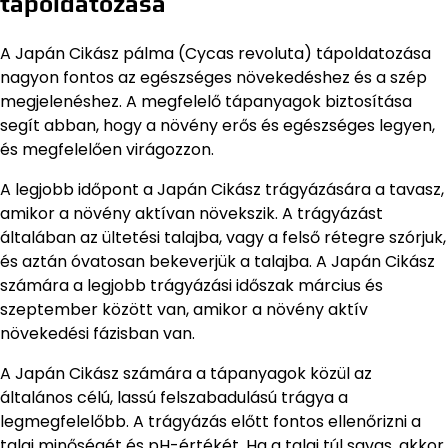
tápoldatozása
A Japán Cikász pálma (Cycas revoluta) tápoldatozása
nagyon fontos az egészséges növekedéshez és a szép
megjelenéshez. A megfelelő tápanyagok biztosítása
segít abban, hogy a növény erős és egészséges legyen,
és megfelelően virágozzon.
A legjobb időpont a Japán Cikász trágyázására a tavasz,
amikor a növény aktívan növekszik. A trágyázást
általában az ültetési talajba, vagy a felső rétegre szórjuk,
és aztán óvatosan bekeverjük a talajba. A Japán Cikász
számára a legjobb trágyázási időszak március és
szeptember között van, amikor a növény aktív
növekedési fázisban van.
A Japán Cikász számára a tápanyagok közül az
általános célú, lassú felszabadulású trágya a
legmegfelelőbb. A trágyázás előtt fontos ellenőrizni a
talaj minőségét és pH-értékét. Ha a talaj túl savas, akkor