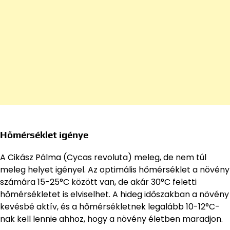
Hőmérséklet igénye
A Cikász Pálma (Cycas revoluta) meleg, de nem túl
meleg helyet igényel. Az optimális hőmérséklet a növény
számára 15-25°C között van, de akár 30°C feletti
hőmérsékletet is elviselhet. A hideg időszakban a növény
kevésbé aktív, és a hőmérsékletnek legalább 10-12°C-
nak kell lennie ahhoz, hogy a növény életben maradjon.