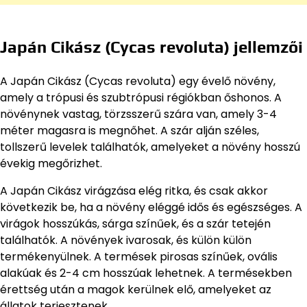
Japán Cikász (Cycas revoluta) jellemzői
A Japán Cikász (Cycas revoluta) egy évelő növény,
amely a trópusi és szubtrópusi régiókban őshonos. A
növénynek vastag, törzsszerű szára van, amely 3-4
méter magasra is megnőhet. A szár alján széles,
tollszerű levelek találhatók, amelyeket a növény hosszú
évekig megőrizhet.
A Japán Cikász virágzása elég ritka, és csak akkor
következik be, ha a növény eléggé idős és egészséges. A
virágok hosszúkás, sárga színűek, és a szár tetején
találhatók. A növények ivarosak, és külön külön
termékenyülnek. A termések pirosas színűek, ovális
alakúak és 2-4 cm hosszúak lehetnek. A termésekben
érettség után a magok kerülnek elő, amelyeket az
állatok terjesztenek.