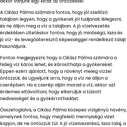
akkor várjunk egy kicsit az öntözéssel.
A Cikász Pálma számára fontos, hogy jól szellőző
talajban legyen, hogy a gyökerek jól tudjanak lélegezni,
és ne álljon meg a víz a talajban. A jó vízelvezetés
érdekében ültetéskor fontos, hogy jó minőségű, laza és
jó víz- és levegőáteresztő képességgel rendelkező talajt
használjunk.
Fontos megjegyezni, hogy a Cikász Pálma számára a
hideg víz káros lehet, és károsíthatja a gyökereket.
Éppen ezért ajánlott, hogy a növényt meleg vízzel
öntözzük, és ügyeljünk arra, hogy a víz ne álljon a
cserépben. Ha a cserép alján marad a víz, akkor azt
érdemes eltávolítani, hogy elkerüljük a túlzott
nedvességet és a gyökérrothadást.
Összefoglalva, a Cikász Pálma közepes vízigényű növény,
amelynek fontos, hogy megfelelő mennyiségű vizet
kapjon, de ne öntözzük túl. A jó vízelvezetésű, laza talaj, a