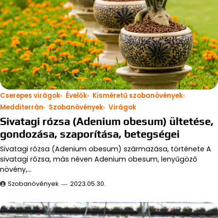
Cserepes virágok
Évelők
Kisméretű szobanövények
Medditerrán
Szobanövények
Virágok
Sivatagi rózsa (Adenium obesum) ültetése,
gondozása, szaporítása, betegségei
Sivatagi rózsa (Adenium obesum) származása, története A
sivatagi rózsa, más néven Adenium obesum, lenyűgöző
növény,…
Szobanövények
2023.05.30.