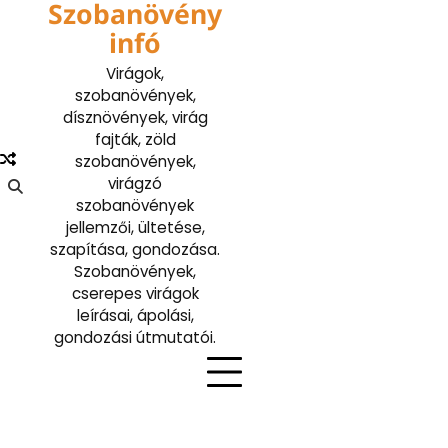
Szobanövény
Skip
to
infó
content
Virágok,
szobanövények,
dísznövények, virág
fajták, zöld
szobanövények,
virágzó
szobanövények
jellemzői, ültetése,
szapítása, gondozása.
Szobanövények,
cserepes virágok
leírásai, ápolási,
gondozási útmutatói.