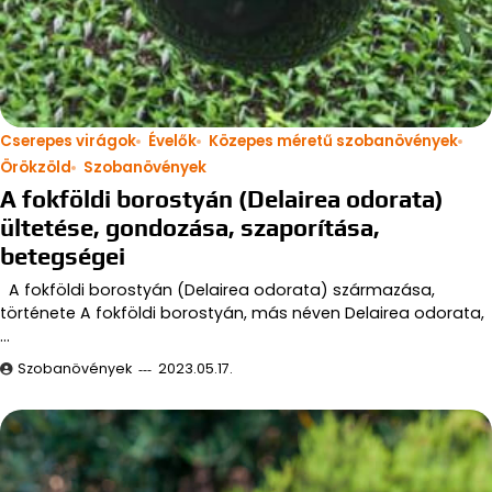
Cserepes virágok
Évelők
Közepes méretű szobanövények
Örökzöld
Szobanövények
A fokföldi borostyán (Delairea odorata)
ültetése, gondozása, szaporítása,
betegségei
A fokföldi borostyán (Delairea odorata) származása,
története A fokföldi borostyán, más néven Delairea odorata,
…
Szobanövények
2023.05.17.