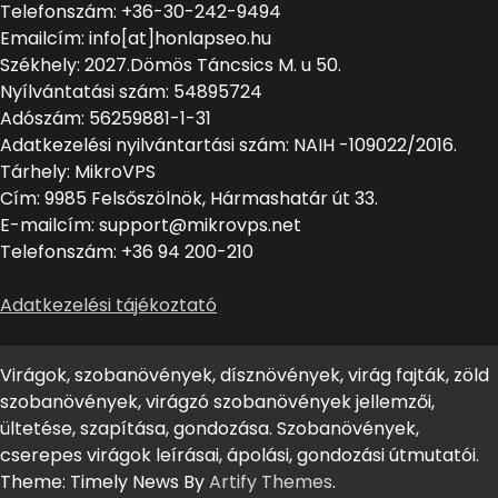
Telefonszám: +36-30-242-9494
Emailcím: info[at]honlapseo.hu
Székhely: 2027.Dömös Táncsics M. u 50.
Nyílvántatási szám: 54895724
Adószám: 56259881-1-31
Adatkezelési nyilvántartási szám: NAIH -109022/2016.
Tárhely: MikroVPS
Cím: 9985 Felsőszölnök, Hármashatár út 33.
E-mailcím: support@mikrovps.net
Telefonszám: +36 94 200-210
Adatkezelési tájékoztató
Virágok, szobanövények, dísznövények, virág fajták, zöld
szobanövények, virágzó szobanövények jellemzői,
ültetése, szapítása, gondozása. Szobanövények,
cserepes virágok leírásai, ápolási, gondozási útmutatói.
Theme: Timely News By
Artify Themes
.