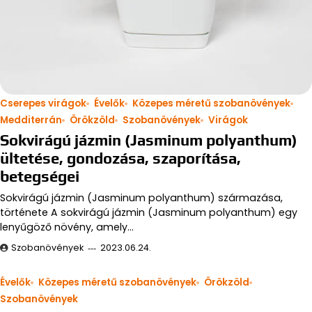
Cserepes virágok
Évelők
Közepes méretű szobanövények
Medditerrán
Örökzöld
Szobanövények
Virágok
Sokvirágú jázmin (Jasminum polyanthum)
ültetése, gondozása, szaporítása,
betegségei
Sokvirágú jázmin (Jasminum polyanthum) származása,
története A sokvirágú jázmin (Jasminum polyanthum) egy
lenyűgöző növény, amely…
Szobanövények
2023.06.24.
Évelők
Közepes méretű szobanövények
Örökzöld
Szobanövények