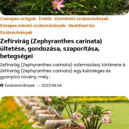
Cserepes virágok
Évelők
Kisméretű szobanövények
Közepes méretű szobanövények
Medditerrán
Szobanövények
Zefírvirág (Zephyranthes carinata)
ültetése, gondozása, szaporítása,
betegségei
Zefírvirág (Zephyranthes carinata) származása, története A
Zefírvirág (Zephyranthes carinata) egy különleges és
gyönyörű növény, mely…
Szobanövények
2023.06.04.