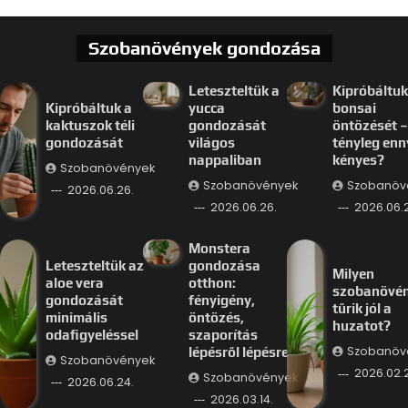
Szobanövények gondozása
Leteszteltük a
Kipróbáltuk
Kipróbáltuk a
yucca
bonsai
kaktuszok téli
gondozását
öntözését –
gondozását
világos
tényleg enn
nappaliban
kényes?
Szobanövények
Szobanövények
Szobanöv
2026.06.26.
2026.06.26.
2026.06.
Monstera
Leteszteltük az
gondozása
Milyen
aloe vera
otthon:
szobanövé
gondozását
fényigény,
tűrik jól a
minimális
öntözés,
huzatot?
odafigyeléssel
szaporítás
Szobanöv
lépésről lépésre
Szobanövények
2026.02.
Szobanövények
2026.06.24.
2026.03.14.