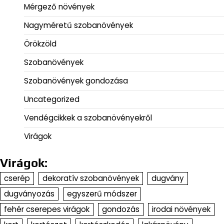
Mérgező növények
Nagyméretű szobanövények
Örökzöld
Szobanövények
Szobanövények gondozása
Uncategorized
Vendégcikkek a szobanövényekről
Virágok
Virágok:
cserép
dekoratív szobanövények
dugvány
dugványozás
egyszerű módszer
fehér cserepes virágok
gondozás
irodai növények