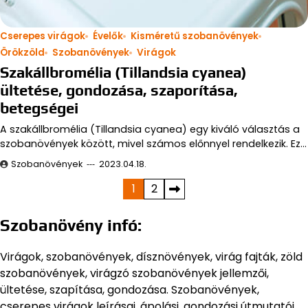
Cserepes virágok
Évelők
Kisméretű szobanövények
Örökzöld
Szobanövények
Virágok
Szakállbromélia (Tillandsia cyanea)
ültetése, gondozása, szaporítása,
betegségei
A szakállbromélia (Tillandsia cyanea) egy kiváló választás a
szobanövények között, mivel számos előnnyel rendelkezik. Ez…
Szobanövények
2023.04.18.
Bejegyzések
1
2
lapozása
Szobanövény infó:
Virágok, szobanövények, dísznövények, virág fajták, zöld
szobanövények, virágzó szobanövények jellemzői,
ültetése, szapítása, gondozása. Szobanövények,
cserepes virágok leírásai, ápolási, gondozási útmutatói.