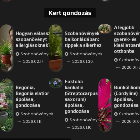
Kert gondozás
A legjobb
Hogyan válassz
Szobanövények
szobanövé
szobanövényt
balkonládában:
gyerek- és
allergiásoknak?
tippek a sikerhez
kisállatbar
otthonba
Szobanövények
Szobanövények
Szobanöv
2026.02.17.
2026.01.30.
2026.01.16
Fokföldi
Begónia,
kankalin
Bunkóliliom
Begonia elatior
(Streptocarpus
(Cordyline)
ápolása,
saxorum)
ápolása,
gondozása
ápolása,
gondozása
gondozása
Szobanövények
Szobanöv
Szobanövények
2026.01.11.
2026.01.0
2026.01.10.