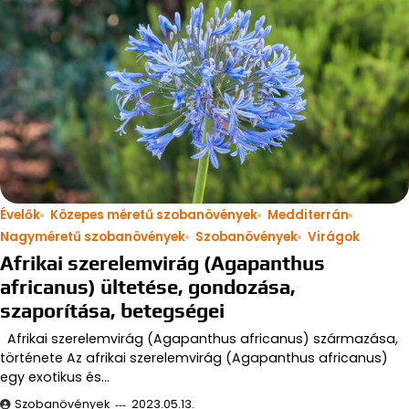
Évelők
Közepes méretű szobanövények
Medditerrán
Nagyméretű szobanövények
Szobanövények
Virágok
Afrikai szerelemvirág (Agapanthus
africanus) ültetése, gondozása,
szaporítása, betegségei
Afrikai szerelemvirág (Agapanthus africanus) származása,
története Az afrikai szerelemvirág (Agapanthus africanus)
egy exotikus és…
Szobanövények
2023.05.13.