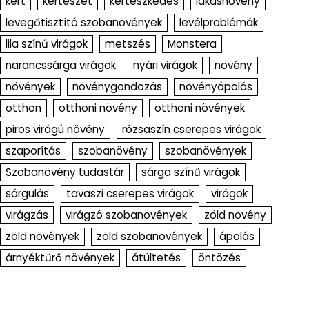
kert
kertészet
kertészkedés
lakásnövény
levegőtisztító szobanövények
levélproblémák
lila színű virágok
metszés
Monstera
narancssárga virágok
nyári virágok
növény
növények
növénygondozás
növényápolás
otthon
otthoni növény
otthoni növények
piros virágú növény
rózsaszín cserepes virágok
szaporítás
szobanövény
szobanövények
Szobanövény tudastár
sárga színű virágok
sárgulás
tavaszi cserepes virágok
virágok
virágzás
virágzó szobanövények
zöld növény
zöld növények
zöld szobanövények
ápolás
árnyéktűrő növények
átültetés
öntözés