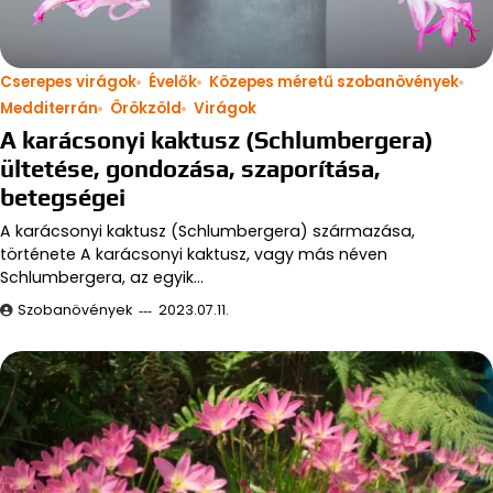
Cserepes virágok
Évelők
Közepes méretű szobanövények
Medditerrán
Örökzöld
Virágok
A karácsonyi kaktusz (Schlumbergera)
ültetése, gondozása, szaporítása,
betegségei
A karácsonyi kaktusz (Schlumbergera) származása,
története A karácsonyi kaktusz, vagy más néven
Schlumbergera, az egyik…
Szobanövények
2023.07.11.