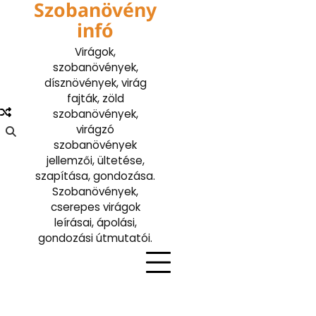
Szobanövény
Skip
to
infó
content
Virágok,
szobanövények,
dísznövények, virág
fajták, zöld
szobanövények,
virágzó
szobanövények
jellemzői, ültetése,
szapítása, gondozása.
Szobanövények,
cserepes virágok
leírásai, ápolási,
gondozási útmutatói.