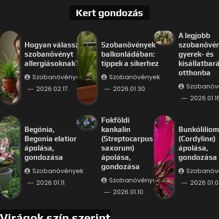
Kert gondozás
A legjobb
Hogyan válassz
Szobanövények
szobanövé
szobanövényt
balkonládában:
gyerek- és
allergiásoknak?
tippek a sikerhez
kisállatbar
otthonba
Szobanövények
Szobanövények
Szobanöv
2026.02.17.
2026.01.30.
2026.01.16
Fokföldi
Begónia,
kankalin
Bunkóliliom
Begonia elatior
(Streptocarpus
(Cordyline)
ápolása,
saxorum)
ápolása,
gondozása
ápolása,
gondozása
gondozása
Szobanövények
Szobanöv
Szobanövények
2026.01.11.
2026.01.0
2026.01.10.
Virágok szín szerint