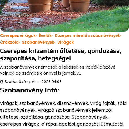
Cserepes virágok
Évelők
Közepes méretű szobanövények
Örökzöld
Szobanövények
Virágok
Cserepes krizantém ültetése, gondozása,
szaporítása, betegségei
A szobanövények nemcsak a lakások és irodák díszévé
válnak, de számos előnnyel is járnak. A…
Szobanövények
2023.04.03.
Szobanövény infó:
Virágok, szobanövények, dísznövények, virág fajták, zöld
szobanövények, virágzó szobanövények jellemzői,
ültetése, szapítása, gondozása. Szobanövények,
cserepes virágok leírásai, ápolási, gondozási útmutatói.