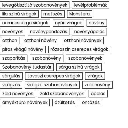
levegőtisztító szobanövények
levélproblémák
lila színű virágok
metszés
Monstera
narancssárga virágok
nyári virágok
növény
növények
növénygondozás
növényápolás
otthon
otthoni növény
otthoni növények
piros virágú növény
rózsaszín cserepes virágok
szaporítás
szobanövény
szobanövények
Szobanövény tudastár
sárga színű virágok
sárgulás
tavaszi cserepes virágok
virágok
virágzás
virágzó szobanövények
zöld növény
zöld növények
zöld szobanövények
ápolás
árnyéktűrő növények
átültetés
öntözés