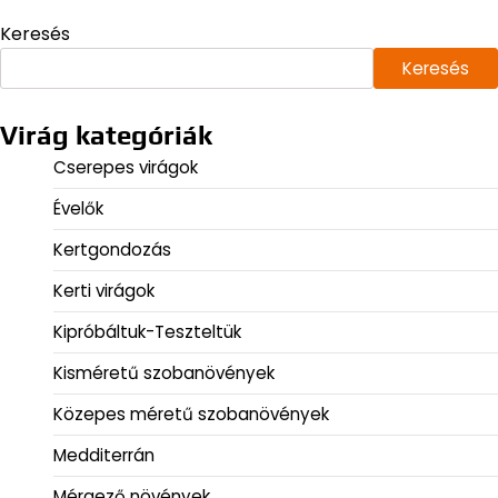
Keresés
Keresés
Virág kategóriák
Cserepes virágok
Évelők
Kertgondozás
Kerti virágok
Kipróbáltuk-Teszteltük
Kisméretű szobanövények
Közepes méretű szobanövények
Medditerrán
Mérgező növények