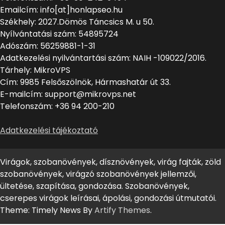
Emailcím: info[at]honlapseo.hu
Székhely: 2027.Dömös Táncsics M. u 50.
Nyílvántatási szám: 54895724
Adószám: 56259881-1-31
Adatkezelési nyilvántartási szám: NAIH -109022/2016.
Tárhely: MikroVPS
Cím: 9985 Felsőszölnök, Hármashatár út 33.
E-mailcím: support@mikrovps.net
Telefonszám: +36 94 200-210
Adatkezelési tájékoztató
Virágok, szobanövények, dísznövények, virág fajták, zöld
szobanövények, virágzó szobanövények jellemzői,
ültetése, szapítása, gondozása. Szobanövények,
cserepes virágok leírásai, ápolási, gondozási útmutatói.
Theme: Timely News By
Artify Themes
.