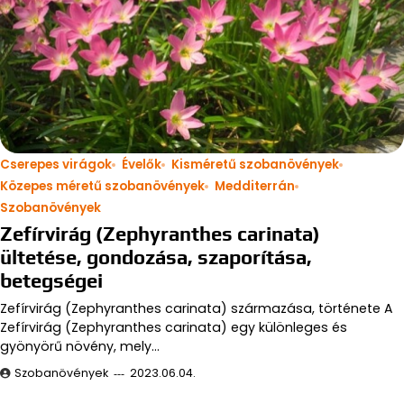
Cserepes virágok
Évelők
Kisméretű szobanövények
Közepes méretű szobanövények
Medditerrán
Szobanövények
Zefírvirág (Zephyranthes carinata)
ültetése, gondozása, szaporítása,
betegségei
Zefírvirág (Zephyranthes carinata) származása, története A
Zefírvirág (Zephyranthes carinata) egy különleges és
gyönyörű növény, mely…
Szobanövények
2023.06.04.