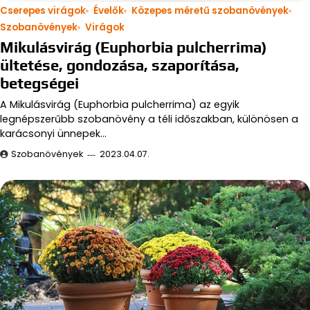
Cserepes virágok
Évelők
Közepes méretű szobanövények
Szobanövények
Virágok
Mikulásvirág (Euphorbia pulcherrima)
ültetése, gondozása, szaporítása,
betegségei
A Mikulásvirág (Euphorbia pulcherrima) az egyik
legnépszerűbb szobanövény a téli időszakban, különösen a
karácsonyi ünnepek…
Szobanövények
2023.04.07.