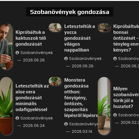
Szobanövények gondozása
Leteszteltük a
Kipróbáltuk
Kipróbáltuk a
yucca
bonsai
kaktuszok téli
gondozását
öntözését –
gondozását
világos
tényleg enn
nappaliban
kényes?
Szobanövények
Szobanövények
Szobanöv
2026.06.26.
2026.06.26.
2026.06.
Monstera
Leteszteltük az
gondozása
Milyen
aloe vera
otthon:
szobanövé
gondozását
fényigény,
tűrik jól a
minimális
öntözés,
huzatot?
odafigyeléssel
szaporítás
Szobanöv
lépésről lépésre
Szobanövények
2026.02.
Szobanövények
2026.06.24.
2026.03.14.