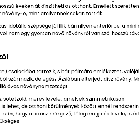
osszú éveken át díszítheti az otthont. Emellett szerette
 növény-e, mint amilyennek sokan tartják.
us, időtálló szépsége jól illik bármilyen enteriőrbe, a mini
 mivel nem egy gyorsan növő növényről van szó, hosszú tá
zői
ae) családjába tartozik, s bár pálmára emlékeztet, valój
ból származik, de egész Ázsiában elterjedt dísznövény. M
millió éves növénynemzetség!
es, sötétzöld, merev levelei, amelyek szimmetrikusan
is lehet, de otthoni körülmények között ennél rendszerint
tudni, hogy a cikász mérgező, főleg magja és levele, ezér
zükséges!