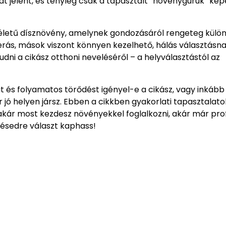
 jelent, és tényleg csak a tapasztalt “növényguruk” ké
ú életű dísznövény, amelynek gondozásáról rengeteg külö
erás, mások viszont könnyen kezelhető, hálás választásn
dni a cikász otthoni neveléséről – a helyválasztástól az
t és folyamatos törődést igényel-e a cikász, vagy inkább
jó helyen jársz. Ebben a cikkben gyakorlati tapasztalato
akár most kezdesz növényekkel foglalkozni, akár már prof
désedre választ kaphass!