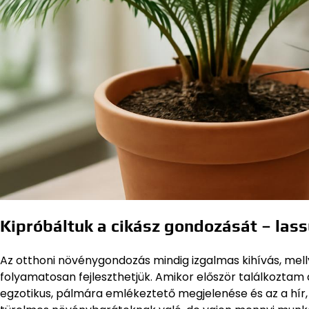
Kipróbáltuk a cikász gondozását – las
Az otthoni növénygondozás mindig izgalmas kihívás, mell
folyamatosan fejleszthetjük. Amikor először találkoztam
egzotikus, pálmára emlékeztető megjelenése és az a hír,