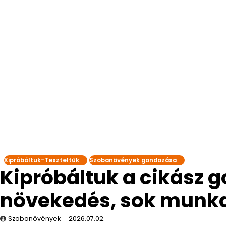
Kipróbáltuk-Teszteltük
Szobanövények gondozása
Kipróbáltuk a cikász 
növekedés, sok munk
Szobanövények
2026.07.02.