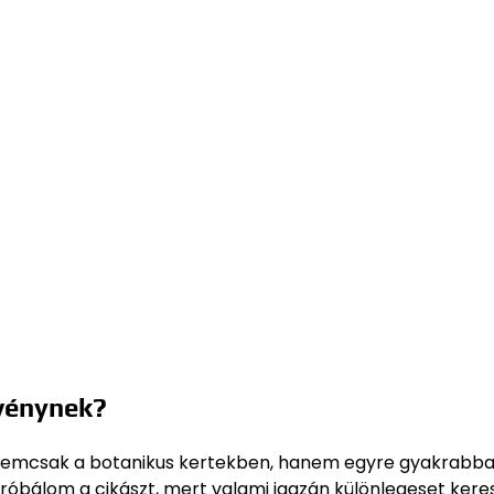
övénynek?
nemcsak a botanikus kertekben, hanem egyre gyakrabba
próbálom a cikászt, mert valami igazán különlegeset kere