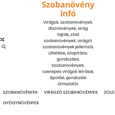
Szobanövény
Skip
to
infó
content
Virágok, szobanövények,
dísznövények, virág
fajták, zöld
szobanövények, virágzó
szobanövények jellemzői,
ültetése, szapítása,
gondozása.
Szobanövények,
cserepes virágok leírásai,
ápolási, gondozási
útmutatói.
SZOBANÖVÉNYEK
VIRÁGZÓ SZOBANÖVÉNYEK
ZÖLD
GYÓGYNÖVÉNYEK