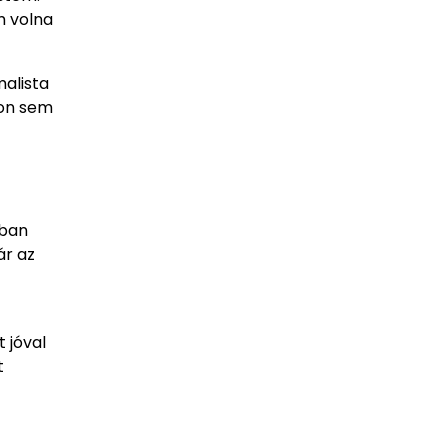
m volna
malista
von sem
ában
ár az
 jóval
t