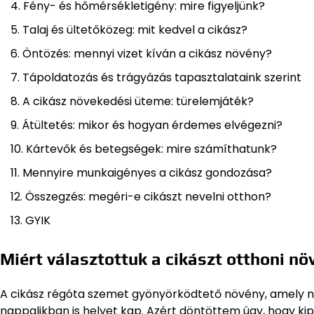
Fény- és hőmérsékletigény: mire figyeljünk?
Talaj és ültetőközeg: mit kedvel a cikász?
Öntözés: mennyi vizet kíván a cikász növény?
Tápoldatozás és trágyázás tapasztalataink szerint
A cikász növekedési üteme: türelemjáték?
Átültetés: mikor és hogyan érdemes elvégezni?
Kártevők és betegségek: mire számíthatunk?
Mennyire munkaigényes a cikász gondozása?
Összegzés: megéri-e cikászt nevelni otthon?
GYIK
Miért választottuk a cikászt otthoni n
A cikász régóta szemet gyönyörködtető növény, amely 
nappalikban is helyet kap. Azért döntöttem úgy, hogy ki