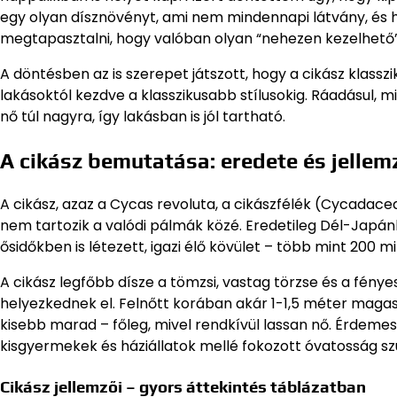
egy olyan dísznövényt, ami nem mindennapi látvány, és h
megtapasztalni, hogy valóban olyan “nehezen kezelhető”
A döntésben az is szerepet játszott, hogy a cikász klasszik
lakásoktól kezdve a klasszikusabb stílusokig. Ráadásul,
nő túl nagyra, így lakásban is jól tartható.
A cikász bemutatása: eredete és jellem
A cikász, azaz a Cycas revoluta, a cikászfélék (Cycadace
nem tartozik a valódi pálmák közé. Eredetileg Dél-Japán
ősidőkben is létezett, igazi élő kövület – több mint 200 
A cikász legfőbb dísze a tömzsi, vastag törzse és a fény
helyezkednek el. Felnőtt korában akár 1-1,5 méter magas 
kisebb marad – főleg, mivel rendkívül lassan nő. Érdemes 
kisgyermekek és háziállatok mellé fokozott óvatosság s
Cikász jellemzői – gyors áttekintés táblázatban