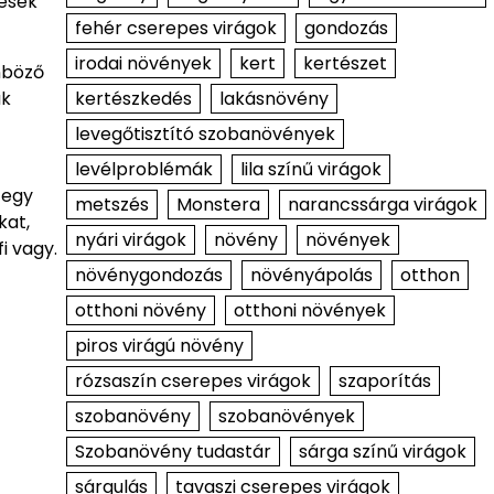
pesek
fehér cserepes virágok
gondozás
irodai növények
kert
kertészet
nböző
kertészkedés
lakásnövény
ak
levegőtisztító szobanövények
levélproblémák
lila színű virágok
 egy
metszés
Monstera
narancssárga virágok
kat,
nyári virágok
növény
növények
i vagy.
növénygondozás
növényápolás
otthon
otthoni növény
otthoni növények
piros virágú növény
rózsaszín cserepes virágok
szaporítás
szobanövény
szobanövények
Szobanövény tudastár
sárga színű virágok
sárgulás
tavaszi cserepes virágok