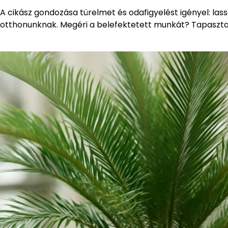
A cikász gondozása türelmet és odafigyelést igényel: la
otthonunknak. Megéri a belefektetett munkát? Tapasztal