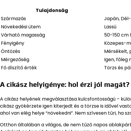
Tulajdonság
Származás
Japán, Dél-
Növekedési ütem
Lassú
Várható magasság
50-150 cm 
Fényigény
Közepes-m
Öntözés
Mérsékelt, 
Mérgezőség
Igen, főleg 
Fő díszítő érték
Törzs és pá
A cikász helyigénye: hol érzi jól magát?
A cikász helyének megválasztása kulcsfontosságú – külö
cikász gyökérzete igen kiterjedt és a törzse is idővel v
ahol van elég helye “növekedni”. Nem szívesen tűri, ha s
Otthon általában a világos, de nem tűző napos ablakpárká