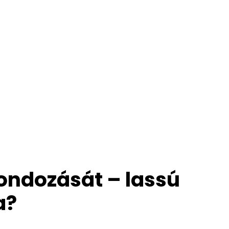
gondozását – lassú
a?