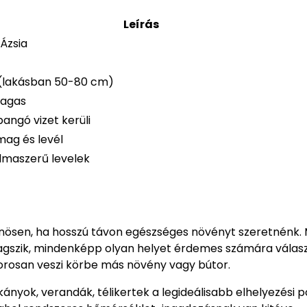
Leírás
Ázsia
(lakásban 50-80 cm)
agas
pangó vizet kerüli
mag és levél
lmaszerű levelek
nösen, ha hosszú távon egészséges növényt szeretnénk. 
astagszik, mindenképp olyan helyet érdemes számára válasz
zorosan veszi körbe más növény vagy bútor.
nyok, verandák, télikertek a legideálisabb elhelyezési p