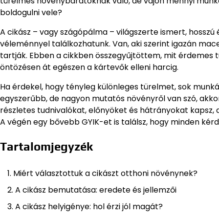
türelmes növénybarátoknak való, de vajon mennyi munkát
boldogulni vele?
A cikász – vagy szágópálma – világszerte ismert, hossz
véleménnyel találkozhatunk. Van, aki szerint igazán mac
tartják. Ebben a cikkben összegyűjtöttem, mit érdemes tu
öntözésen át egészen a kártevők elleni harcig.
Ha érdekel, hogy tényleg különleges türelmet, sok munká
egyszerűbb, de nagyon mutatós növényről van szó, akkor 
részletes tudnivalókat, előnyöket és hátrányokat kapsz, 
A végén egy bővebb GYIK-et is találsz, hogy minden kér
Tartalomjegyzék
Miért választottuk a cikászt otthoni növénynek?
A cikász bemutatása: eredete és jellemzői
A cikász helyigénye: hol érzi jól magát?