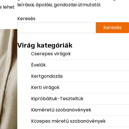
leírásai, ápolási, gondozási útmutatói.
e lehet
Keresés
Keresés
Virág kategóriák
Cserepes virágok
Évelők
Kertgondozás
Kerti virágok
Kipróbáltuk-Teszteltük
Kisméretű szobanövények
Közepes méretű szobanövények