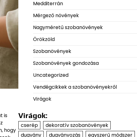
Medditerrán
Mérgező növények
Nagyméretű szobanövények
Örökzöld
Szobanövények
Szobanövények gondozása
Uncategorized
Vendégcikkek a szobanövényekről
Virágok
Virágok:
 is
az
cserép
dekoratív szobanövények
m, hogy
dugvány
dugványozás
egyszerű módszer