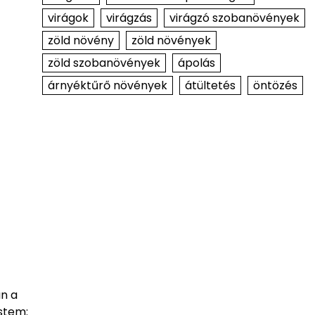
virágok
virágzás
virágzó szobanövények
zöld növény
zöld növények
zöld szobanövények
ápolás
árnyéktűrő növények
átültetés
öntözés
n a
stem: