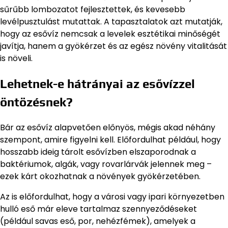
sűrűbb lombozatot fejlesztettek, és kevesebb
levélpusztulást mutattak. A tapasztalatok azt mutatják,
hogy az esővíz nemcsak a levelek esztétikai minőségét
javítja, hanem a gyökérzet és az egész növény vitalitását
is növeli.
Lehetnek-e hátrányai az esővízzel
öntözésnek?
Bár az esővíz alapvetően előnyös, mégis akad néhány
szempont, amire figyelni kell. Előfordulhat például, hogy
hosszabb ideig tárolt esővízben elszaporodnak a
baktériumok, algák, vagy rovarlárvák jelennek meg –
ezek kárt okozhatnak a növények gyökérzetében.
Az is előfordulhat, hogy a városi vagy ipari környezetben
hulló eső már eleve tartalmaz szennyeződéseket
(például savas eső, por, nehézfémek), amelyek a