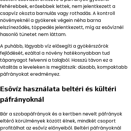
fehérebbek, erősebbek lettek, nem jelentkezett a
csapvíz okozta barnulás vagy rothadás. A kontroll
növényeknél a gyökerek végein néha barna
elszíneződés, töppedés jelentkezett, míg az esővíznél
hasonló tünetet nem láttam.
A puhább, lágyabb víz elősegíti a gyökérszőrök
fejlődését, ezáltal a növény hatékonyabban tud
tápanyagot felvenni a talajból. Hosszú távon ez a
vitalitás a leveleken is meglátszik: dúsabb, kompaktabb
páfrányokat eredményez.
Esővíz használata beltéri és kültéri
páfrányoknál
Bár a szobapáfrányok és a kertben nevelt páfrányok
eltérő körülmények között élnek, mindkét csoport
profitálhat az esővíz előnyeiből. Beltéri páfrányoknál