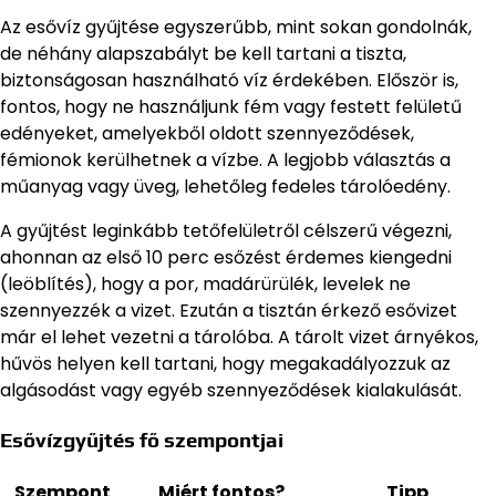
Az esővíz gyűjtése egyszerűbb, mint sokan gondolnák,
de néhány alapszabályt be kell tartani a tiszta,
biztonságosan használható víz érdekében. Először is,
fontos, hogy ne használjunk fém vagy festett felületű
edényeket, amelyekből oldott szennyeződések,
fémionok kerülhetnek a vízbe. A legjobb választás a
műanyag vagy üveg, lehetőleg fedeles tárolóedény.
A gyűjtést leginkább tetőfelületről célszerű végezni,
ahonnan az első 10 perc esőzést érdemes kiengedni
(leöblítés), hogy a por, madárürülék, levelek ne
szennyezzék a vizet. Ezután a tisztán érkező esővizet
már el lehet vezetni a tárolóba. A tárolt vizet árnyékos,
hűvös helyen kell tartani, hogy megakadályozzuk az
algásodást vagy egyéb szennyeződések kialakulását.
Esővízgyűjtés fő szempontjai
Szempont
Miért fontos?
Tipp