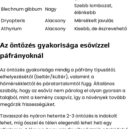
Szebb lombozat,
Blechnum gibbum
Nagy
élénkebb
Dryopteris
Alacsony
Mérsékelt javulás
Athyrium
Alacsony
Kisebb, de észrevehető
Az öntözés gyakorisága esővízzel
páfrányoknál
Az öntözés gyakorisága mindig a páfrány típusától,
elhelyezésétől (beltér/kültér), valamint a
hőmérséklettől és páratartalomtól függ. Általános
szabály, hogy az esővíz nem párolog el olyan gyorsan a
talajból, mint a kemény csapvíz, így a növények tovább
megőrzik frissességüket.
Tavasszal és nyáron hetente 2-3 öntözés is indokolt
lehet, míg ősszel és télen elegendő lehet heti egy