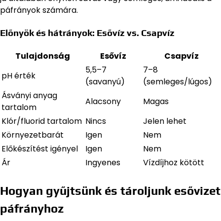
páfrányok számára.
Előnyök és hátrányok: Esővíz vs. Csapvíz
Tulajdonság
Esővíz
Csapvíz
5,5–7
7–8
pH érték
(savanyú)
(semleges/lúgos)
Ásványi anyag
Alacsony
Magas
tartalom
Klór/fluorid tartalom
Nincs
Jelen lehet
Környezetbarát
Igen
Nem
Előkészítést igényel
Igen
Nem
Ár
Ingyenes
Vízdíjhoz kötött
Hogyan gyűjtsünk és tároljunk esővizet
páfrányhoz