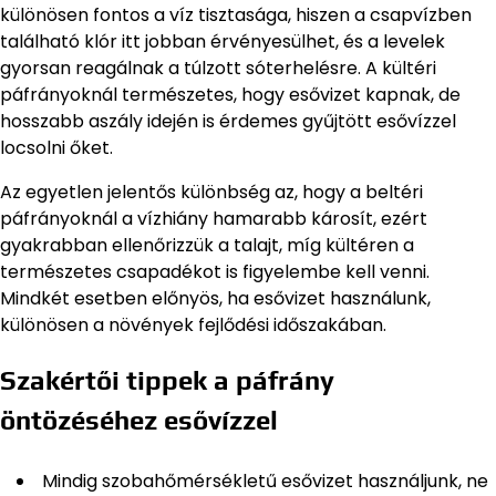
különösen fontos a víz tisztasága, hiszen a csapvízben
található klór itt jobban érvényesülhet, és a levelek
gyorsan reagálnak a túlzott sóterhelésre. A kültéri
páfrányoknál természetes, hogy esővizet kapnak, de
hosszabb aszály idején is érdemes gyűjtött esővízzel
locsolni őket.
Az egyetlen jelentős különbség az, hogy a beltéri
páfrányoknál a vízhiány hamarabb károsít, ezért
gyakrabban ellenőrizzük a talajt, míg kültéren a
természetes csapadékot is figyelembe kell venni.
Mindkét esetben előnyös, ha esővizet használunk,
különösen a növények fejlődési időszakában.
Szakértői tippek a páfrány
öntözéséhez esővízzel
Mindig szobahőmérsékletű esővizet használjunk, ne