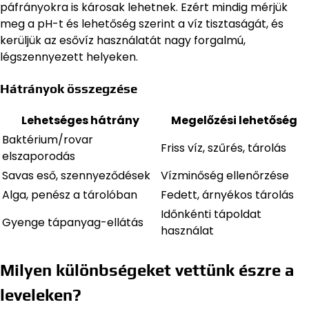
páfrányokra is károsak lehetnek. Ezért mindig mérjük
meg a pH-t és lehetőség szerint a víz tisztaságát, és
kerüljük az esővíz használatát nagy forgalmú,
légszennyezett helyeken.
Hátrányok összegzése
Lehetséges hátrány
Megelőzési lehetőség
Baktérium/rovar
Friss víz, szűrés, tárolás
elszaporodás
Savas eső, szennyeződések
Vízminőség ellenőrzése
Alga, penész a tárolóban
Fedett, árnyékos tárolás
Időnkénti tápoldat
Gyenge tápanyag-ellátás
használat
Milyen különbségeket vettünk észre a
leveleken?