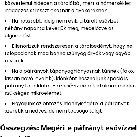
közvetlenül hidegen a tárolóból, mert a hőmérséklet-
ingadozás stresszt okozhat a gyökereknek.
Ha hosszabb ideig nem esik, a tárolt esővizet
néhány naponta keverjük meg, megelőzve az
algásodást.
Ellenőrizzük rendszeresen a tárolóedényt, hogy ne
telepedjenek meg benne szúnyoglárvák vagy egyéb
rovarok.
Ha a páfrányok tápanyaghiányosnak tűnnek (fakó,
lassan növő levelek), időnként használjunk speciális
páfrány tápoldatot – az esővíz nem tartalmaz minden
szükséges mikroelemet.
Figyeljünk az öntözés mennyiségére: a páfrányok
szeretik a nedves, de nem tocsogó talajt.
Összegzés: Megéri-e páfrányt esővízzel