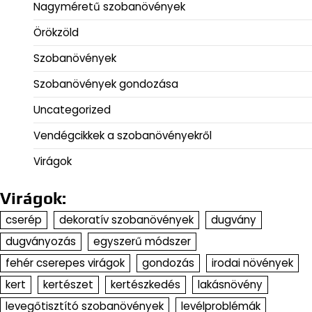
Nagyméretű szobanövények
Örökzöld
Szobanövények
Szobanövények gondozása
Uncategorized
Vendégcikkek a szobanövényekről
Virágok
Virágok:
cserép
dekoratív szobanövények
dugvány
dugványozás
egyszerű módszer
fehér cserepes virágok
gondozás
irodai növények
kert
kertészet
kertészkedés
lakásnövény
levegőtisztító szobanövények
levélproblémák