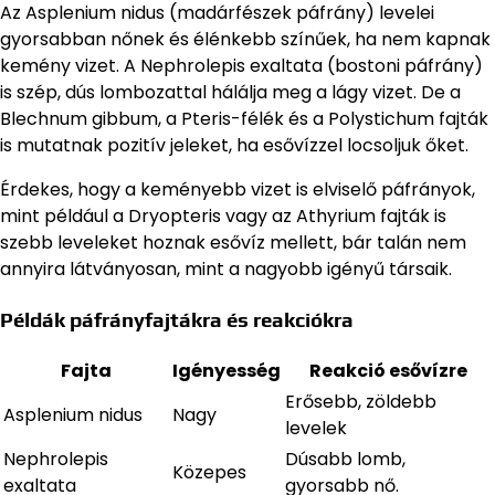
Az Asplenium nidus (madárfészek páfrány) levelei
gyorsabban nőnek és élénkebb színűek, ha nem kapnak
kemény vizet. A Nephrolepis exaltata (bostoni páfrány)
is szép, dús lombozattal hálálja meg a lágy vizet. De a
Blechnum gibbum, a Pteris-félék és a Polystichum fajták
is mutatnak pozitív jeleket, ha esővízzel locsoljuk őket.
Érdekes, hogy a keményebb vizet is elviselő páfrányok,
mint például a Dryopteris vagy az Athyrium fajták is
szebb leveleket hoznak esővíz mellett, bár talán nem
annyira látványosan, mint a nagyobb igényű társaik.
Példák páfrányfajtákra és reakciókra
Fajta
Igényesség
Reakció esővízre
Erősebb, zöldebb
Asplenium nidus
Nagy
levelek
Nephrolepis
Dúsabb lomb,
Közepes
exaltata
gyorsabb nő.