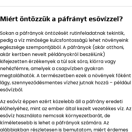
Miért öntözzük a páfrányt esővízzel?
Sokan a páfrányok öntözését rutinfeladatnak tekintik,
pedig a víz minősége kulcsfontosságú lehet növényeink
egészsége szempontjából. A páfrányok (akár otthoni,
akár kertben nevelt példányokról beszélünk)
kifejezetten érzékenyek a túl sok sóra, klórra vagy
nehézfémre, amelyek a csapvízben gyakran
megtalálhatók. A természetben ezek a növények főként
lágy, szennyeződésmentes vízhez jutnak hozzá – például
esővízből.
Az esővíz éppen ezért közelebb áll a páfrány eredeti
élőhelyéhez, mint az ember által kezelt vezetékes víz. Az
esővíz használata nemcsak környezetbarát, de
kíméletesebb is lehet a páfrányok számára. Az
alábbiakban részletesen is bemutatom, miért érdemes