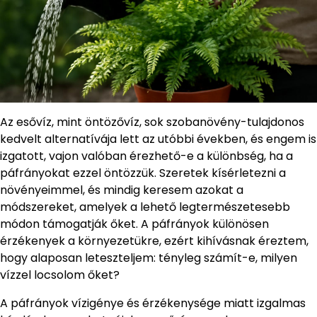
Az esővíz, mint öntözővíz, sok szobanövény-tulajdonos
kedvelt alternatívája lett az utóbbi években, és engem is
izgatott, vajon valóban érezhető-e a különbség, ha a
páfrányokat ezzel öntözzük. Szeretek kísérletezni a
növényeimmel, és mindig keresem azokat a
módszereket, amelyek a lehető legtermészetesebb
módon támogatják őket. A páfrányok különösen
érzékenyek a környezetükre, ezért kihívásnak éreztem,
hogy alaposan leteszteljem: tényleg számít-e, milyen
vízzel locsolom őket?
A páfrányok vízigénye és érzékenysége miatt izgalmas