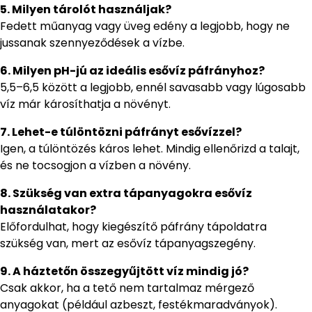
5. Milyen tárolót használjak?
Fedett műanyag vagy üveg edény a legjobb, hogy ne
jussanak szennyeződések a vízbe.
6. Milyen pH-jú az ideális esővíz páfrányhoz?
5,5–6,5 között a legjobb, ennél savasabb vagy lúgosabb
víz már károsíthatja a növényt.
7. Lehet-e túlöntözni páfrányt esővízzel?
Igen, a túlöntözés káros lehet. Mindig ellenőrizd a talajt,
és ne tocsogjon a vízben a növény.
8. Szükség van extra tápanyagokra esővíz
használatakor?
Előfordulhat, hogy kiegészítő páfrány tápoldatra
szükség van, mert az esővíz tápanyagszegény.
9. A háztetőn összegyűjtött víz mindig jó?
Csak akkor, ha a tető nem tartalmaz mérgező
anyagokat (például azbeszt, festékmaradványok).