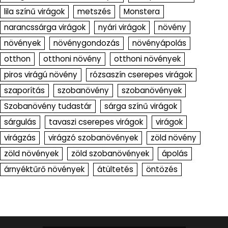
lila színű virágok
metszés
Monstera
narancssárga virágok
nyári virágok
növény
növények
növénygondozás
növényápolás
otthon
otthoni növény
otthoni növények
piros virágú növény
rózsaszín cserepes virágok
szaporítás
szobanövény
szobanövények
Szobanövény tudastár
sárga színű virágok
sárgulás
tavaszi cserepes virágok
virágok
virágzás
virágzó szobanövények
zöld növény
zöld növények
zöld szobanövények
ápolás
árnyéktűrő növények
átültetés
öntözés