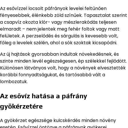
Az esővízzel locsolt páfrányok levelei feltűnően
fényesebbek, élénkebb zöld színűek. Tapasztalat szerint
a csapvíz okozta klór- vagy mészlerakódás teljesen
elmaradt – nem jelentek meg fehér foltok vagy matt
felületek. A perzselődés és sárgulás is kevesebb volt,
főleg a levelek szélén, ahol a sók szoktak kicsapódni.
Az új hajtások gyorsabban indultak növekedésnek, és
szinte minden levél egészségesen, ép szélekkel fejlődött.
Különösen látványos volt, hogy a növények elvesztették
korábbi fonnyadtságukat, és tartósabbá vált a
lombozatuk.
Az esővíz hatása a páfrány
gyökérzetére
A gyökérzet egészsége kulcskérdés minden növény
esetén. Esővízzel öntözve a páfrányok gyökerei