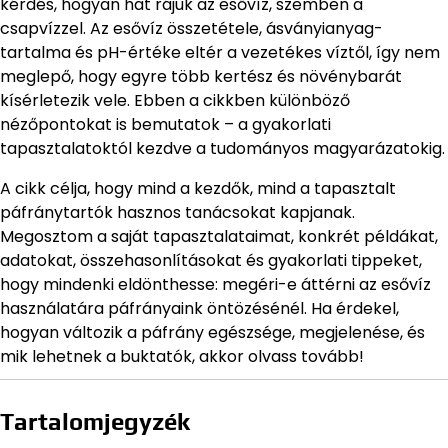
kérdés, hogyan hat rájuk az esővíz, szemben a
csapvízzel. Az esővíz összetétele, ásványianyag-
tartalma és pH-értéke eltér a vezetékes víztől, így nem
meglepő, hogy egyre több kertész és növénybarát
kísérletezik vele. Ebben a cikkben különböző
nézőpontokat is bemutatok – a gyakorlati
tapasztalatoktól kezdve a tudományos magyarázatokig.
A cikk célja, hogy mind a kezdők, mind a tapasztalt
páfránytartók hasznos tanácsokat kapjanak.
Megosztom a saját tapasztalataimat, konkrét példákat,
adatokat, összehasonlításokat és gyakorlati tippeket,
hogy mindenki eldönthesse: megéri-e áttérni az esővíz
használatára páfrányaink öntözésénél. Ha érdekel,
hogyan változik a páfrány egészsége, megjelenése, és
mik lehetnek a buktatók, akkor olvass tovább!
Tartalomjegyzék