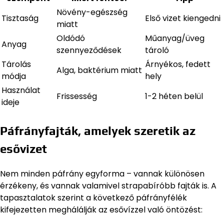
Növény-egészség
Tisztaság
Első vizet kiengedni
miatt
Oldódó
Műanyag/üveg
Anyag
szennyeződések
tároló
Tárolás
Árnyékos, fedett
Alga, baktérium miatt
módja
hely
Használat
Frissesség
1-2 héten belül
ideje
Páfrányfajták, amelyek szeretik az
esővizet
Nem minden páfrány egyforma – vannak különösen
érzékeny, és vannak valamivel strapabíróbb fajták is. A
tapasztalatok szerint a következő páfrányfélék
kifejezetten meghálálják az esővízzel való öntözést: