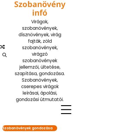
Szobanövény
Skip
to
infó
content
Virágok,
szobanövények,
dísznövények, virág
fajták, zöld
szobanövények,
virágzó
szobanövények
jellemzői, ültetése,
szapítása, gondozása.
Szobanövények,
cserepes virágok
leírásai, ápolási,
gondozási útmutatói.
Szobanövények gondozása