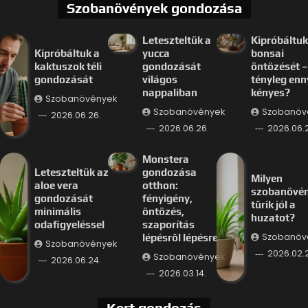
Szobanövények gondozása
Leteszteltük a
Kipróbáltuk
Kipróbáltuk a
yucca
bonsai
kaktuszok téli
gondozását
öntözését –
gondozását
világos
tényleg enn
nappaliban
kényes?
Szobanövények
Szobanövények
Szobanöv
2026.06.26.
2026.06.26.
2026.06.
Monstera
Leteszteltük az
gondozása
Milyen
aloe vera
otthon:
szobanövé
gondozását
fényigény,
tűrik jól a
minimális
öntözés,
huzatot?
odafigyeléssel
szaporítás
Szobanöv
lépésről lépésre
Szobanövények
2026.02.
Szobanövények
2026.06.24.
2026.03.14.
Kert gondozás