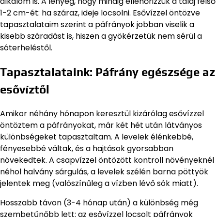
alkalom is. A lényeg, hogy mindig ellenőrizzük a talaj felső
1-2 cm-ét: ha száraz, ideje locsolni. Esővízzel öntözve
tapasztalataim szerint a páfrányok jobban viselik a
kisebb száradást is, hiszen a gyökérzetük nem sérül a
sóterheléstől.
Tapasztalataink: Páfrány egészsége az
esővíztől
Amikor néhány hónapon keresztül kizárólag esővízzel
öntöztem a páfrányokat, már két hét után látványos
különbségeket tapasztaltam. A levelek élénkebbé,
fényesebbé váltak, és a hajtások gyorsabban
növekedtek. A csapvízzel öntözött kontroll növényeknél
néhol halvány sárgulás, a levelek szélén barna pöttyök
jelentek meg (valószínűleg a vízben lévő sók miatt).
Hosszabb távon (3-4 hónap után) a különbség még
szembetűnőbb lett: az esővízzel locsolt páfrányok