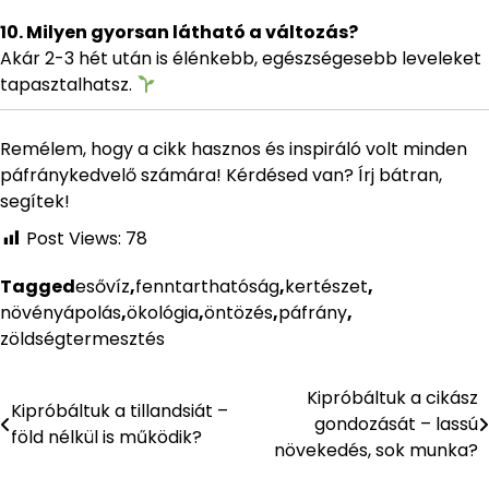
10. Milyen gyorsan látható a változás?
Akár 2-3 hét után is élénkebb, egészségesebb leveleket
tapasztalhatsz.
Remélem, hogy a cikk hasznos és inspiráló volt minden
páfránykedvelő számára! Kérdésed van? Írj bátran,
segítek!
Post Views:
78
Tagged
esővíz
,
fenntarthatóság
,
kertészet
,
növényápolás
,
ökológia
,
öntözés
,
páfrány
,
zöldségtermesztés
Kipróbáltuk a cikász
Bejegyzés
Kipróbáltuk a tillandsiát –
gondozását – lassú
föld nélkül is működik?
navigáció
növekedés, sok munka?