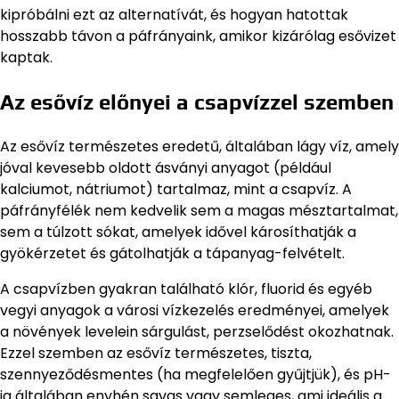
kipróbálni ezt az alternatívát, és hogyan hatottak
hosszabb távon a páfrányaink, amikor kizárólag esővizet
kaptak.
Az esővíz előnyei a csapvízzel szemben
Az esővíz természetes eredetű, általában lágy víz, amely
jóval kevesebb oldott ásványi anyagot (például
kalciumot, nátriumot) tartalmaz, mint a csapvíz. A
páfrányfélék nem kedvelik sem a magas mésztartalmat,
sem a túlzott sókat, amelyek idővel károsíthatják a
gyökérzetet és gátolhatják a tápanyag-felvételt.
A csapvízben gyakran található klór, fluorid és egyéb
vegyi anyagok a városi vízkezelés eredményei, amelyek
a növények levelein sárgulást, perzselődést okozhatnak.
Ezzel szemben az esővíz természetes, tiszta,
szennyeződésmentes (ha megfelelően gyűjtjük), és pH-
ja általában enyhén savas vagy semleges, ami ideális a