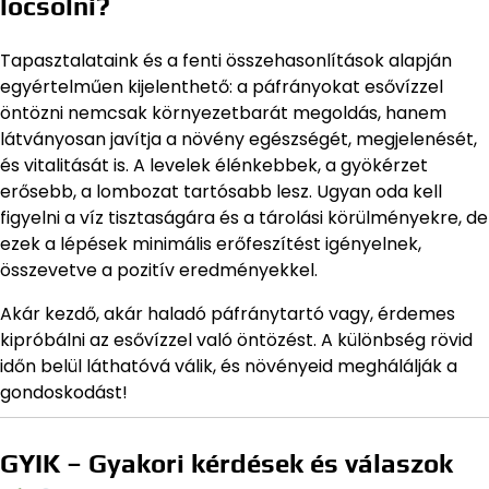
locsolni?
Tapasztalataink és a fenti összehasonlítások alapján
egyértelműen kijelenthető: a páfrányokat esővízzel
öntözni nemcsak környezetbarát megoldás, hanem
látványosan javítja a növény egészségét, megjelenését,
és vitalitását is. A levelek élénkebbek, a gyökérzet
erősebb, a lombozat tartósabb lesz. Ugyan oda kell
figyelni a víz tisztaságára és a tárolási körülményekre, de
ezek a lépések minimális erőfeszítést igényelnek,
összevetve a pozitív eredményekkel.
Akár kezdő, akár haladó páfránytartó vagy, érdemes
kipróbálni az esővízzel való öntözést. A különbség rövid
időn belül láthatóvá válik, és növényeid meghálálják a
gondoskodást!
GYIK – Gyakori kérdések és válaszok