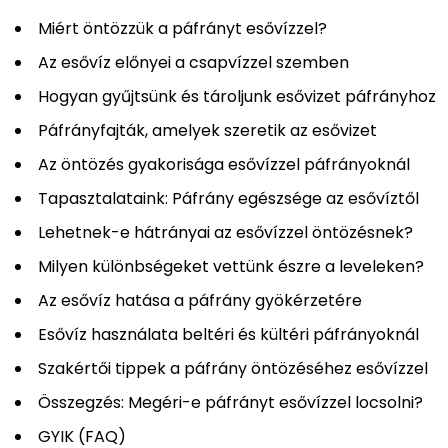
Miért öntözzük a páfrányt esővízzel?
Az esővíz előnyei a csapvízzel szemben
Hogyan gyűjtsünk és tároljunk esővizet páfrányhoz
Páfrányfajták, amelyek szeretik az esővizet
Az öntözés gyakorisága esővízzel páfrányoknál
Tapasztalataink: Páfrány egészsége az esővíztől
Lehetnek-e hátrányai az esővízzel öntözésnek?
Milyen különbségeket vettünk észre a leveleken?
Az esővíz hatása a páfrány gyökérzetére
Esővíz használata beltéri és kültéri páfrányoknál
Szakértői tippek a páfrány öntözéséhez esővízzel
Összegzés: Megéri-e páfrányt esővízzel locsolni?
GYIK (FAQ)