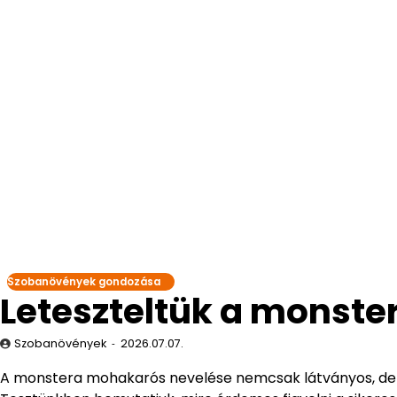
Szobanövények gondozása
Leteszteltük a monst
Szobanövények
2026.07.07.
A monstera mohakarós nevelése nemcsak látványos, de r