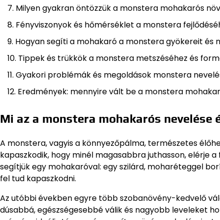
Milyen gyakran öntözzük a monstera mohakarós nö
Fényviszonyok és hőmérséklet a monstera fejlődésé
Hogyan segíti a mohakaró a monstera gyökereit és
Tippek és trükkök a monstera metszéséhez és for
Gyakori problémák és megoldások monstera nevelé
Eredmények: mennyire vált be a monstera mohakar
Mi az a monstera mohakarós nevelése 
A monstera, vagyis a könnyezőpálma, természetes élőhel
kapaszkodik, hogy minél magasabbra juthasson, elérje a 
segítjük egy mohakaróval: egy szilárd, moharéteggel bor
fel tud kapaszkodni.
Az utóbbi években egyre több szobanövény-kedvelő válas
dúsabbá, egészségesebbé válik és nagyobb leveleket h