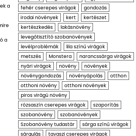
nek a
fehér cserepes virágok
gondozás
irodai növények
kert
kertészet
mire
kertészkedés
lakásnövény
levegőtisztító szobanövények
ió a
levélproblémák
lila színű virágok
metszés
Monstera
narancssárga virágok
nyári virágok
növény
növények
növénygondozás
növényápolás
otthon
otthoni növény
otthoni növények
piros virágú növény
rózsaszín cserepes virágok
szaporítás
szobanövény
szobanövények
Szobanövény tudastár
sárga színű virágok
sárgulás
tavaszi cserepes virágok