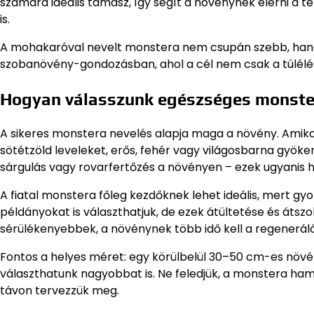
számára ideális támasz, így segít a növénynek elérni a t
is.
A mohakaróval nevelt monstera nem csupán szebb, hanem 
szobanövény-gondozásban, ahol a cél nem csak a túlélés
Hogyan válasszunk egészséges monste
A sikeres monstera nevelés alapja maga a növény. Amikor
sötétzöld leveleket, erős, fehér vagy világosbarna gyöker
sárgulás vagy rovarfertőzés a növényen – ezek ugyanis
A fiatal monstera főleg kezdőknek lehet ideális, mert g
példányokat is választhatjuk, de ezek átültetése és áts
sérülékenyebbek, a növénynek több idő kell a regenerál
Fontos a helyes méret: egy körülbelül 30–50 cm-es növén
választhatunk nagyobbat is. Ne feledjük, a monstera hama
távon tervezzük meg.