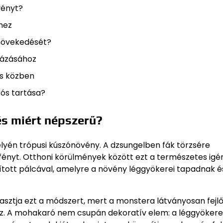
vényt?
hez
 növekedését?
mázásához
s közben
ós tartása?
és miért népszerű?
yén trópusi kúszónövény. A dzsungelben fák törzsére
fényt. Otthoni körülmények között ezt a természetes igé
ított pálcával, amelyre a növény léggyökerei tapadnak é
ztja ezt a módszert, mert a monstera látványosan fejlő
oz. A mohakaró nem csupán dekoratív elem: a léggyöker