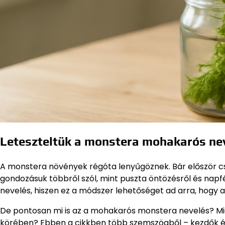
Leteszteltük a monstera mohakarós ne
A monstera növények régóta lenyűgöznek. Bár először cs
gondozásuk többről szól, mint puszta öntözésről és na
nevelés, hiszen ez a módszer lehetőséget ad arra, hogy a
De pontosan mi is az a mohakarós monstera nevelés? Mié
körében? Ebben a cikkben több szemszögből – kezdők és 