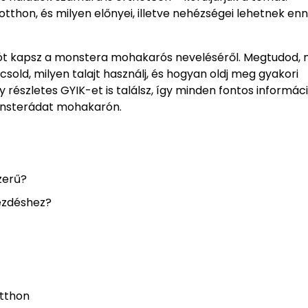
hon, és milyen előnyei, illetve nehézségei lehetnek en
tót kapsz a monstera mohakarós neveléséről. Megtudod, 
ocsold, milyen talajt használj, és hogyan oldj meg gyakori
 részletes GYIK-et is találsz, így minden fontos informác
onsterádat mohakarón.
zerű?
ezdéshez?
otthon