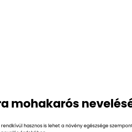
era mohakarós nevelés
endkívül hasznos is lehet a növény egészsége szempont