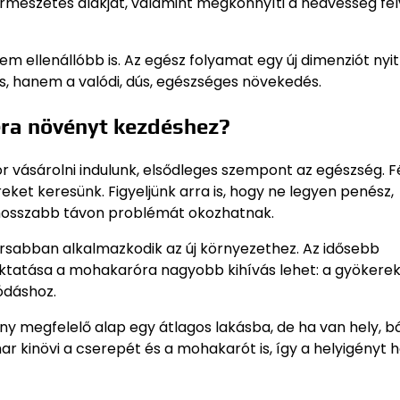
ermészetes alakját, valamint megkönnyíti a nedvesség fel
ellenállóbb is. Az egész folyamat egy új dimenziót nyit
, hanem a valódi, dús, egészséges növekedés.
ra növényt kezdéshez?
 vásárolni indulunk, elsődleges szempont az egészség. F
eket keresünk. Figyeljünk arra is, hogy ne legyen penész,
 hosszabb távon problémát okozhatnak.
yorsabban alkalmazkodik az új környezethez. Az idősebb
zoktatása a mohakaróra nagyobb kihívás lehet: a gyökere
ódáshoz.
y megfelelő alap egy átlagos lakásba, de ha van hely, b
r kinövi a cserepét és a mohakarót is, így a helyigényt 