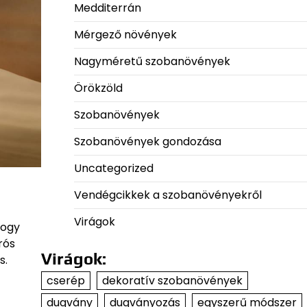
Medditerrán
Mérgező növények
Nagyméretű szobanövények
Örökzöld
Szobanövények
Szobanövények gondozása
Uncategorized
Vendégcikkek a szobanövényekről
Virágok
hogy
rós
Virágok:
s.
cserép
dekoratív szobanövények
dugvány
dugványozás
egyszerű módszer