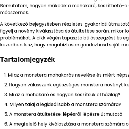
Bemutatom, hogyan működik a mohakaró, készíthető-e ott
módszernek.
A következő bejegyzésben részletes, gyakorlati útmuta
figyelj a növény kiválasztása és átültetése során, mikor l
problémákat. A cikk végén tapasztalati összegzést és egy
kezedben lesz, hogy magabiztosan gondozhasd saját m
Tartalomjegyzék
Mi az a monstera mohakarós nevelése és miért néps
Hogyan válasszunk egészséges monstera növényt k
Mi az a mohakaró és hogyan készítsük el házilag?
Milyen talaj a legideálisabb a monstera számára?
A monstera átültetése: lépésről lépésre útmutató
A megfelelő hely kiválasztása a monstera számára 