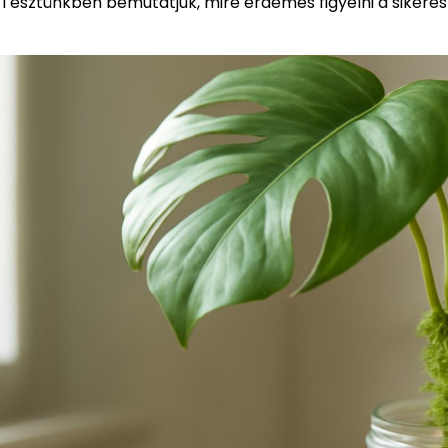
Tesztünkben bemutatjuk, mire érdemes figyelni a sikere