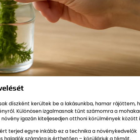
velését
ak díszként kerültek be a lakásunkba, hamar rájöttem, 
pfényről. Különösen izgalmasnak tűnt számomra a mohaka
 növény igazán kiteljesedjen otthoni körülmények között i
rt terjed egyre inkább ez a technika a növénykedvelők
haladók számára is érthetően – körüljárjuk a témát.