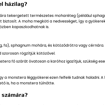
l házilag?
lcára tekergetett természetes moharéteg (például spha
t biztosít. A moha megköti a nedvességet, így a gyökere
özben kapaszkodhatnak is.
, fa), sphagnum mohára, és kötöződrótra vagy cérnára.
 szorosan rögzítjük kötözővel.
stera fő szárát óvatosan a karóhoz igazítjuk, szükség es
 a monstera léggyökerei ezen felfelé tudnak haladni. A
tő is, ha a monstera túlnőtte.
ra számára?