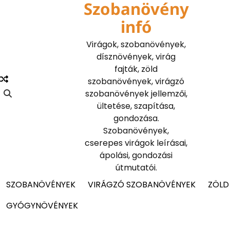
Szobanövény
Skip
to
infó
content
Virágok, szobanövények,
dísznövények, virág
fajták, zöld
szobanövények, virágzó
szobanövények jellemzői,
ültetése, szapítása,
gondozása.
Szobanövények,
cserepes virágok leírásai,
ápolási, gondozási
útmutatói.
SZOBANÖVÉNYEK
VIRÁGZÓ SZOBANÖVÉNYEK
ZÖLD
GYÓGYNÖVÉNYEK