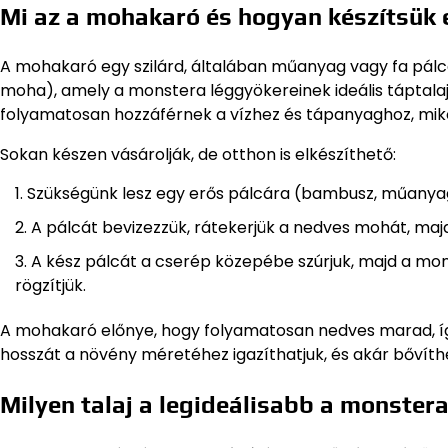
Mi az a mohakaró és hogyan készítsük e
A mohakaró egy szilárd, általában műanyag vagy fa pá
moha), amely a monstera léggyökereinek ideális táptalaj
folyamatosan hozzáférnek a vízhez és tápanyaghoz, mik
Sokan készen vásárolják, de otthon is elkészíthető:
Szükségünk lesz egy erős pálcára (bambusz, műanyag
A pálcát bevizezzük, rátekerjük a nedves mohát, majd
A kész pálcát a cserép közepébe szúrjuk, majd a mon
rögzítjük.
A mohakaró előnye, hogy folyamatosan nedves marad, így
hosszát a növény méretéhez igazíthatjuk, és akár bővíthe
Milyen talaj a legideálisabb a monste