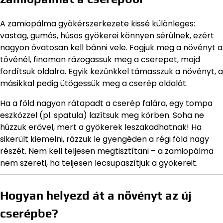
A zamiopálma gyökérszerkezete kissé különleges:
vastag, gumós, húsos gyökerei könnyen sérülnek, ezért
nagyon óvatosan kell bánni vele. Fogjuk meg a növényt a
tövénél, finoman rázogassuk meg a cserepet, majd
fordítsuk oldalra. Egyik kezünkkel támasszuk a növényt, a
másikkal pedig ütögessük meg a cserép oldalát.
Ha a föld nagyon rátapadt a cserép falára, egy tompa
eszközzel (pl. spatula) lazítsuk meg körben. Soha ne
húzzuk erővel, mert a gyökerek leszakadhatnak! Ha
sikerült kiemelni, rázzuk le gyengéden a régi föld nagy
részét. Nem kell teljesen megtisztítani – a zamiopálma
nem szereti, ha teljesen lecsupaszítjuk a gyökereit.
Hogyan helyezd át a növényt az új
cserépbe?