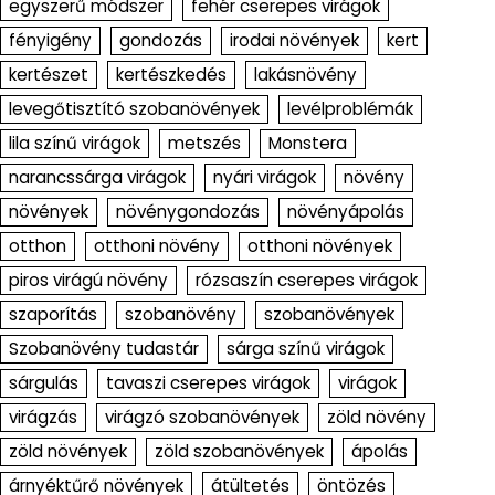
egyszerű módszer
fehér cserepes virágok
fényigény
gondozás
irodai növények
kert
kertészet
kertészkedés
lakásnövény
levegőtisztító szobanövények
levélproblémák
lila színű virágok
metszés
Monstera
narancssárga virágok
nyári virágok
növény
növények
növénygondozás
növényápolás
otthon
otthoni növény
otthoni növények
piros virágú növény
rózsaszín cserepes virágok
szaporítás
szobanövény
szobanövények
Szobanövény tudastár
sárga színű virágok
sárgulás
tavaszi cserepes virágok
virágok
virágzás
virágzó szobanövények
zöld növény
zöld növények
zöld szobanövények
ápolás
árnyéktűrő növények
átültetés
öntözés