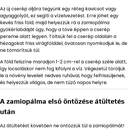
Az új cserép aljára tegyünk egy réteg kavicsot vagy
agyaggolyót, ez segíti a vízelvezetést. Erre jöhet egy
kevés friss föld, majd helyezzük rá a zamiopálma
gyökérlabdáját úgy, hogy a töve éppen a cserép
pereme alatt legyen. Töltsük fel a cserép oldalain a
hézagokat friss virágfölddel, óvatosan nyomkodjuk le, de
ne tömörítsük túl.
A föld felszíne maradjon 1-2 cm-rel a cserép széle alatt,
így locsoláskor nem fog kifolyni a víz. Végezetül töröljük
le a növény leveleit nedves ruhával, hogy felfrissüljenek,
és helyezzük világos, de nem tűző napos helyre.
A zamiopálma első öntözése átültetés
után
Az átültetést követően ne öntözzük túl a zamiopálmát!