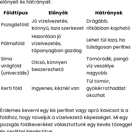
előnyeit és hátrányait:
Földtípus
Előnyök
Hátrányok
Jó vízelvezetés,
Drágább,
Pozsgásföld
könnyű, laza szerkezet
ritkábban kapható
Hasonlóan jó
Lehet túl laza, ha
Pálmaföld
vízelvezetés,
túlságosan perlites
tápanyagban gazdag
Sima
Tömörödik, pangó
Olcsó, könnyen
virágföld
víz veszélye
beszerezhető
(univerzális)
nagyobb
Túl tömör,
Kerti föld
Ingyenes, kéznél van
gyökérrothadást
okozhat
Érdemes keverni egy kis perlitet vagy apró kavicsot is a
földhöz, hogy növeljük a vízelvezető képességet. Mi egy
pozsgás földkeveréket választottunk egy kevés tőzeggel
és perlittel kiegészítve.