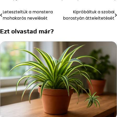
Leteszteltük a monstera
Kipróbáltuk a szobai
Bejegyzés
mohakarós nevelését
borostyán átteleltetését
navigáció
Ezt olvastad már?