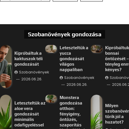
Szobanövények gondozása
Leteszteltük a
Kipróbáltuk
Kipróbáltuk a
yucca
bonsai
kaktuszok téli
gondozását
öntözését –
gondozását
világos
tényleg enn
nappaliban
kényes?
Szobanövények
Szobanövények
Szobanöv
2026.06.26.
2026.06.26.
2026.06.
Monstera
Leteszteltük az
gondozása
Milyen
aloe vera
otthon:
szobanövé
gondozását
fényigény,
tűrik jól a
minimális
öntözés,
huzatot?
odafigyeléssel
szaporítás