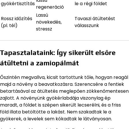
lassú
gyökértisztítás
le a régi földet
regeneráció
Lassú
Rossz időzítés
Tavaszi átültetést
növekedés,
(pl. tél)
válasszunk
stressz
Tapasztalataink: Így sikerült elsőre
átültetni a zamiopálmát
Őszintén megvallva, kicsit tartottunk tőle, hogyan reagál
majd a növény a beavatkozásra. Szerencsére a fentiek
betartásával az átültetés meglepően zökkenőmentesen
zajlott. A növényünk gyökérlabdája viszonylag ép
maradt, a földet is szépen sikerült lecserélni, és a friss
föld illata betöltötte a lakást. Nem szakadtak le a
gyökerek, a levelek sem kókadtak le látványosan.