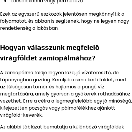
Locsolókanna vagy permetező
Ezek az egyszerű eszközök jelentősen megkönnyítik a
folyamatot, és abban is segítenek, hogy ne legyen nagy
rendetlenség a lakásban.
Hogyan válasszunk megfelelő
virágföldet zamiopálmához?
A zamiopálma földje legyen laza, jó vízáteresztő, de
tápanyagban gazdag. Kerüljük a sima kerti földet, mert
az túlságosan tömör és hajlamos a pangó víz
megtartására, amely gyorsan a gyökerek rothadásához
vezethet. Erre a célra a legmegfelelőbb egy jó minőségű,
kifejezetten pozsgás vagy pálmafélékhez ajánlott
virágföld-keverék.
Az alábbi táblázat bemutatja a különböző virágföldek