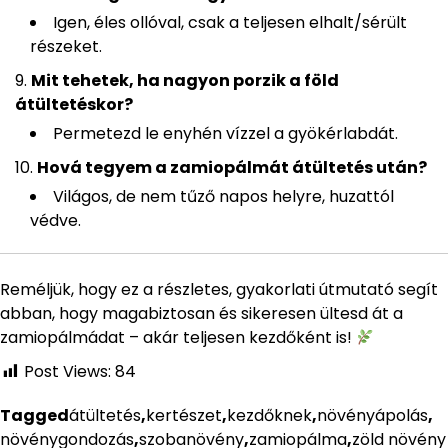
Igen, éles ollóval, csak a teljesen elhalt/sérült
részeket.
Mit tehetek, ha nagyon porzik a föld
átültetéskor?
Permetezd le enyhén vízzel a gyökérlabdát.
Hová tegyem a zamiopálmát átültetés után?
Világos, de nem tűző napos helyre, huzattól
védve.
Reméljük, hogy ez a részletes, gyakorlati útmutató segít
abban, hogy magabiztosan és sikeresen ültesd át a
zamiopálmádat – akár teljesen kezdőként is!
Post Views:
84
Tagged
átültetés
,
kertészet
,
kezdőknek
,
növényápolás
,
növénygondozás
,
szobanövény
,
zamiopálma
,
zöld növény