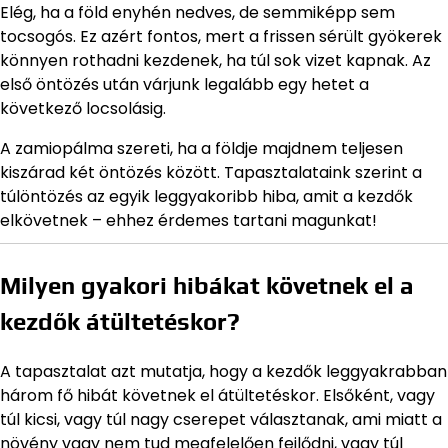
Elég, ha a föld enyhén nedves, de semmiképp sem
tocsogós. Ez azért fontos, mert a frissen sérült gyökerek
könnyen rothadni kezdenek, ha túl sok vizet kapnak. Az
első öntözés után várjunk legalább egy hetet a
következő locsolásig.
A zamiopálma szereti, ha a földje majdnem teljesen
kiszárad két öntözés között. Tapasztalataink szerint a
túlöntözés az egyik leggyakoribb hiba, amit a kezdők
elkövetnek – ehhez érdemes tartani magunkat!
Milyen gyakori hibákat követnek el a
kezdők átültetéskor?
A tapasztalat azt mutatja, hogy a kezdők leggyakrabban
három fő hibát követnek el átültetéskor. Elsőként, vagy
túl kicsi, vagy túl nagy cserepet választanak, ami miatt a
növény vagy nem tud megfelelően fejlődni, vagy túl