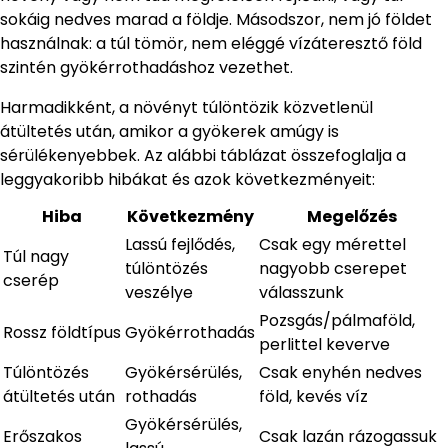
sokáig nedves marad a földje. Másodszor, nem jó földet
használnak: a túl tömör, nem eléggé vízáteresztő föld
szintén gyökérrothadáshoz vezethet.
Harmadikként, a növényt túlöntözik közvetlenül
átültetés után, amikor a gyökerek amúgy is
sérülékenyebbek. Az alábbi táblázat összefoglalja a
leggyakoribb hibákat és azok következményeit:
Hiba
Következmény
Megelőzés
Lassú fejlődés,
Csak egy mérettel
Túl nagy
túlöntözés
nagyobb cserepet
cserép
veszélye
válasszunk
Pozsgás/pálmaföld,
Rossz földtípus
Gyökérrothadás
perlittel keverve
Túlöntözés
Gyökérsérülés,
Csak enyhén nedves
átültetés után
rothadás
föld, kevés víz
Gyökérsérülés,
Erőszakos
Csak lazán rázogassuk