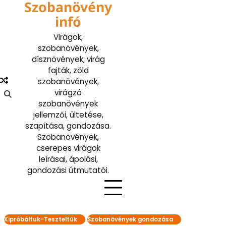
Szobanövény
Skip
to
infó
content
Virágok,
szobanövények,
dísznövények, virág
fajták, zöld
szobanövények,
virágzó
szobanövények
jellemzői, ültetése,
szapítása, gondozása.
Szobanövények,
cserepes virágok
leírásai, ápolási,
gondozási útmutatói.
Kipróbáltuk-Teszteltük
Szobanövények gondozása