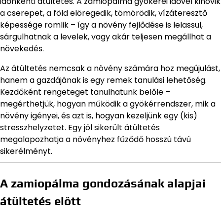
időnkénti átültetés. A zamiopálma gyökerei idővel kinövik
a cserepet, a föld elöregedik, tömörödik, vízáteresztő
képessége romlik – így a növény fejlődése is lelassul,
sárgulhatnak a levelek, vagy akár teljesen megállhat a
növekedés.
Az átültetés nemcsak a növény számára hoz megújulást,
hanem a gazdájának is egy remek tanulási lehetőség.
Kezdőként rengeteget tanulhatunk belőle –
megérthetjük, hogyan működik a gyökérrendszer, mik a
növény igényei, és azt is, hogyan kezeljünk egy (kis)
stresszhelyzetet. Egy jól sikerült átültetés
megalapozhatja a növényhez fűződő hosszú távú
sikerélményt.
A zamiopálma gondozásának alapjai
átültetés előtt