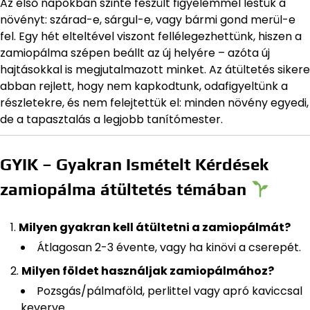
Az első napokban szinte feszült figyelemmel lestük a
növényt: szárad-e, sárgul-e, vagy bármi gond merül-e
fel. Egy hét elteltével viszont fellélegezhettünk, hiszen a
zamiopálma szépen beállt az új helyére – azóta új
hajtásokkal is megjutalmazott minket. Az átültetés sikere
abban rejlett, hogy nem kapkodtunk, odafigyeltünk a
részletekre, és nem felejtettük el: minden növény egyedi,
de a tapasztalás a legjobb tanítómester.
GYIK – Gyakran Ismételt Kérdések
zamiopálma átültetés témában
Milyen gyakran kell átültetni a zamiopálmát?
Átlagosan 2-3 évente, vagy ha kinövi a cserepét.
Milyen földet használjak zamiopálmához?
Pozsgás/pálmaföld, perlittel vagy apró kaviccsal
keverve.