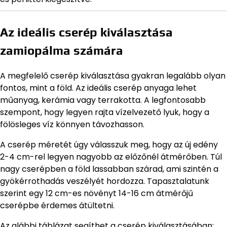
Az ideális cserép kiválasztása
zamiopálma számára
A megfelelő cserép kiválasztása gyakran legalább olyan
fontos, mint a föld. Az ideális cserép anyaga lehet
műanyag, kerámia vagy terrakotta. A legfontosabb
szempont, hogy legyen rajta vízelvezető lyuk, hogy a
fölösleges víz könnyen távozhasson.
A cserép méretét úgy válasszuk meg, hogy az új edény
2-4 cm-rel legyen nagyobb az előzőnél átmérőben. Túl
nagy cserépben a föld lassabban szárad, ami szintén a
gyökérrothadás veszélyét hordozza. Tapasztalatunk
szerint egy 12 cm-es növényt 14-16 cm átmérőjű
cserépbe érdemes átültetni.
Az alábbi táblázat segíthet a cserép kiválasztásában: