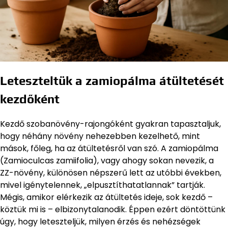
Leteszteltük a zamiopálma átültetését
kezdőként
Kezdő szobanövény-rajongóként gyakran tapasztaljuk,
hogy néhány növény nehezebben kezelhető, mint
mások, főleg, ha az átültetésről van szó. A zamiopálma
(Zamioculcas zamiifolia), vagy ahogy sokan nevezik, a
ZZ-növény, különösen népszerű lett az utóbbi években,
mivel igénytelennek, „elpusztíthatatlannak” tartják.
Mégis, amikor elérkezik az átültetés ideje, sok kezdő –
köztük mi is – elbizonytalanodik. Éppen ezért döntöttünk
úgy, hogy leteszteljük, milyen érzés és nehézségek