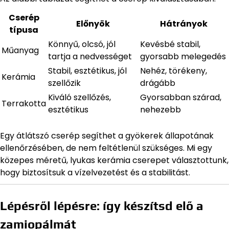
Cserép
Előnyök
Hátrányok
típusa
Könnyű, olcsó, jól
Kevésbé stabil,
Műanyag
tartja a nedvességet
gyorsabb melegedés
Stabil, esztétikus, jól
Nehéz, törékeny,
Kerámia
szellőzik
drágább
Kiváló szellőzés,
Gyorsabban szárad,
Terrakotta
esztétikus
nehezebb
Egy átlátszó cserép segíthet a gyökerek állapotának
ellenőrzésében, de nem feltétlenül szükséges. Mi egy
közepes méretű, lyukas kerámia cserepet választottunk,
hogy biztosítsuk a vízelvezetést és a stabilitást.
Lépésről lépésre: így készítsd elő a
zamiopálmát