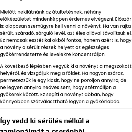
Mielőtt nekilátnánk az átültetésnek, néhány
előkészületet mindenképpen érdemes elvégezni. Először
is: alaposan szemügyre kell venni a növényt. Ha van rajta
sérült, száradó, sárguló levél, azt éles ollóval távolítsuk el.
Ez nemcsak esztétikai okból fontos, hanem azért is, hogy
a növény a sérült részek helyett az egészséges
gyökérrendszerre és levelekre koncentráljon.
A következő lépésben vegyük ki a növényt a megszokott
helyéről, és vizsgáljuk meg a földet. Ha nagyon száraz,
permetezzük le egy kicsit, hogy ne poroljon annyira, de
ne legyen annyira nedves sem, hogy szétmálljon a
gyökerek között. Ez segíti a növényt abban, hogy
könnyebben szétválasztható legyen a gyökérlabda.
Így vedd ki sérülés nélkül a
zamiopálmát a cserépből