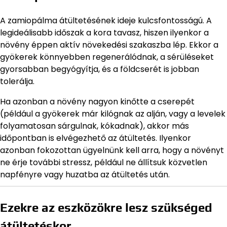
A zamiopálma átültetésének ideje kulcsfontosságú. A
legideálisabb időszak a kora tavasz, hiszen ilyenkor a
növény éppen aktív növekedési szakaszba lép. Ekkor a
gyökerek könnyebben regenerálódnak, a sérüléseket
gyorsabban begyógyítja, és a földcserét is jobban
tolerálja.
Ha azonban a növény nagyon kinőtte a cserepét
(például a gyökerek már kilógnak az alján, vagy a levelek
folyamatosan sárgulnak, kókadnak), akkor más
időpontban is elvégezhető az átültetés. Ilyenkor
azonban fokozottan ügyelnünk kell arra, hogy a növényt
ne érje további stressz, például ne állítsuk közvetlen
napfényre vagy huzatba az átültetés után.
Ezekre az eszközökre lesz szükséged
átültetéskor