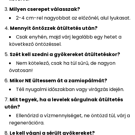
Milyen cserepet válasszak?
2-4 cm-rel nagyobbat az előzőnél, alul lyukasat.
Mennyit öntözzek átültetés után?
Csak enyhén, majd várj legalább egy hetet a
következő öntözéssel.
Szét kell szedni a gyökereket átültetéskor?
Nem kötelező, csak ha túl sűrű, de nagyon
óvatosan!
Mikor NE ültessem át a zamiopálmát?
Téli nyugalmi időszakban vagy virágzás idején.
Mit tegyek, ha a levelek sárgulnak átültetés
után?
Ellenőrizd a vízmennyiséget, ne öntözd túl, várj a
regenerációra.
Le kell vágni a sérült gyökereket?