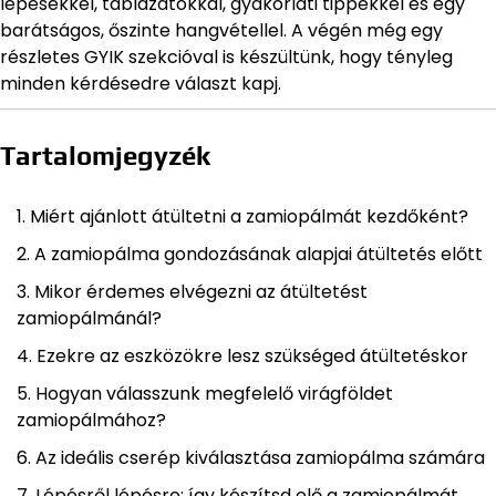
lépésekkel, táblázatokkal, gyakorlati tippekkel és egy
barátságos, őszinte hangvétellel. A végén még egy
részletes GYIK szekcióval is készültünk, hogy tényleg
minden kérdésedre választ kapj.
Tartalomjegyzék
Miért ajánlott átültetni a zamiopálmát kezdőként?
A zamiopálma gondozásának alapjai átültetés előtt
Mikor érdemes elvégezni az átültetést
zamiopálmánál?
Ezekre az eszközökre lesz szükséged átültetéskor
Hogyan válasszunk megfelelő virágföldet
zamiopálmához?
Az ideális cserép kiválasztása zamiopálma számára
Lépésről lépésre: így készítsd elő a zamiopálmát