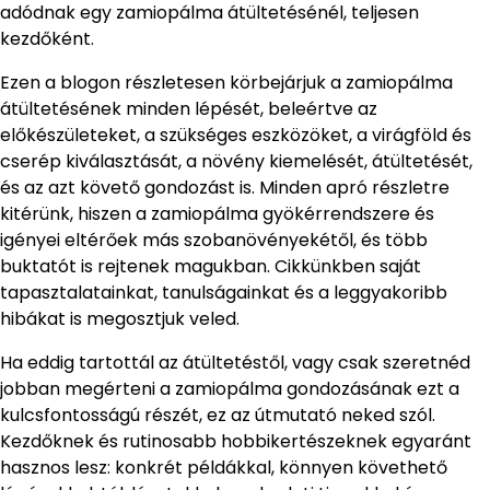
adódnak egy zamiopálma átültetésénél, teljesen
kezdőként.
Ezen a blogon részletesen körbejárjuk a zamiopálma
átültetésének minden lépését, beleértve az
előkészületeket, a szükséges eszközöket, a virágföld és
cserép kiválasztását, a növény kiemelését, átültetését,
és az azt követő gondozást is. Minden apró részletre
kitérünk, hiszen a zamiopálma gyökérrendszere és
igényei eltérőek más szobanövényekétől, és több
buktatót is rejtenek magukban. Cikkünkben saját
tapasztalatainkat, tanulságainkat és a leggyakoribb
hibákat is megosztjuk veled.
Ha eddig tartottál az átültetéstől, vagy csak szeretnéd
jobban megérteni a zamiopálma gondozásának ezt a
kulcsfontosságú részét, ez az útmutató neked szól.
Kezdőknek és rutinosabb hobbikertészeknek egyaránt
hasznos lesz: konkrét példákkal, könnyen követhető