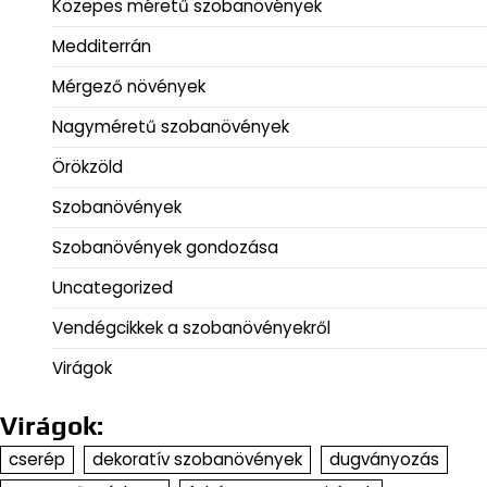
Közepes méretű szobanövények
Medditerrán
Mérgező növények
Nagyméretű szobanövények
Örökzöld
Szobanövények
Szobanövények gondozása
Uncategorized
Vendégcikkek a szobanövényekről
Virágok
Virágok:
cserép
dekoratív szobanövények
dugványozás