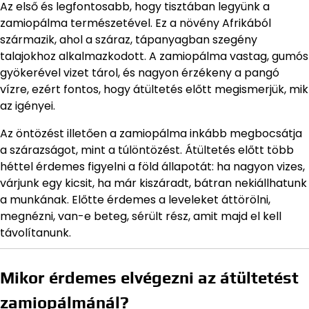
Az első és legfontosabb, hogy tisztában legyünk a
zamiopálma természetével. Ez a növény Afrikából
származik, ahol a száraz, tápanyagban szegény
talajokhoz alkalmazkodott. A zamiopálma vastag, gumós
gyökerével vizet tárol, és nagyon érzékeny a pangó
vízre, ezért fontos, hogy átültetés előtt megismerjük, mik
az igényei.
Az öntözést illetően a zamiopálma inkább megbocsátja
a szárazságot, mint a túlöntözést. Átültetés előtt több
héttel érdemes figyelni a föld állapotát: ha nagyon vizes,
várjunk egy kicsit, ha már kiszáradt, bátran nekiállhatunk
a munkának. Előtte érdemes a leveleket áttörölni,
megnézni, van-e beteg, sérült rész, amit majd el kell
távolítanunk.
Mikor érdemes elvégezni az átültetést
zamiopálmánál?