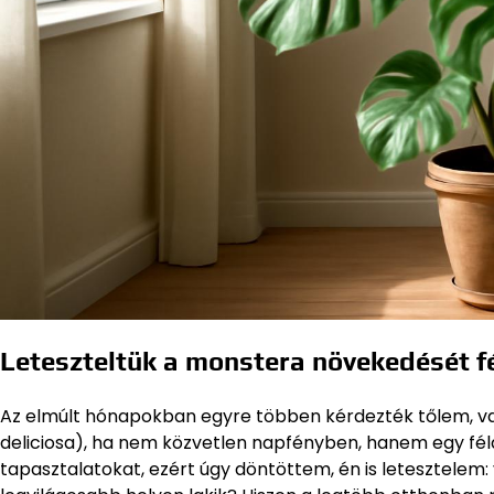
Leteszteltük a monstera növekedését 
Az elmúlt hónapokban egyre többen kérdezték tőlem, v
deliciosa), ha nem közvetlen napfényben, hanem egy fél
tapasztalatokat, ezért úgy döntöttem, én is letesztelem