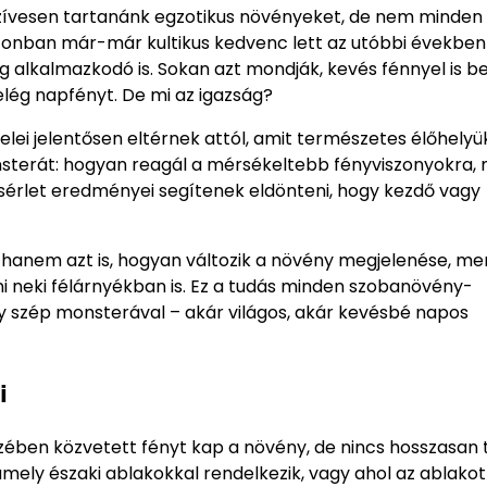
zívesen tartanánk egzotikus növényeket, de nem minden
onban már-már kultikus kedvenc lett az utóbbi években
 alkalmazkodó is. Sokan azt mondják, kevés fénnyel is be
elég napfényt. De mi az igazság?
elei jelentősen eltérnek attól, amit természetes élőhely
nsterát: hogyan reagál a mérsékeltebb fényviszonyokra, 
sérlet eredményei segítenek eldönteni, hogy kezdő vagy
anem azt is, hogyan változik a növény megjelenése, me
teni neki félárnyékban is. Ez a tudás minden szobanövény-
egy szép monsterával – akár világos, akár kevésbé napos
i
zében közvetett fényt kap a növény, de nincs hosszasan 
amely északi ablakokkal rendelkezik, vagy ahol az ablakot