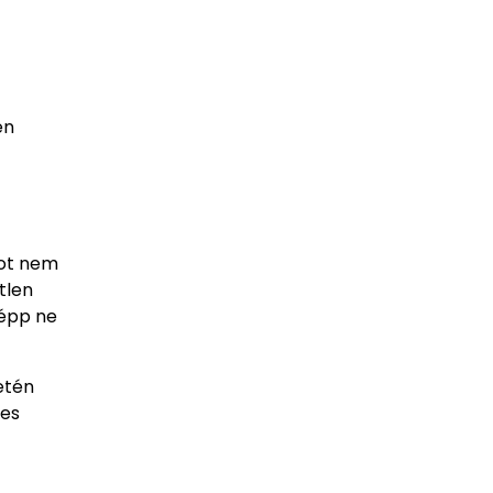
en
pot nem
tlen
képp ne
etén
-es