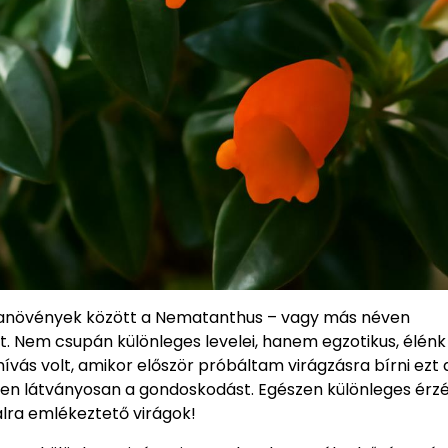
obanövények között a Nematanthus – vagy más néven
. Nem csupán különleges levelei, hanem egzotikus, élénk
ívás volt, amikor először próbáltam virágzásra bírni ezt 
en látványosan a gondoskodást. Egészen különleges érzé
lra emlékeztető virágok!