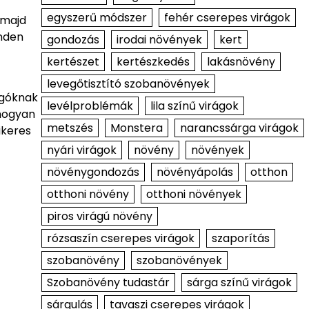
egyszerű módszer
fehér cserepes virágok
 majd
inden
gondozás
irodai növények
kert
kertészet
kertészkedés
lakásnövény
levegőtisztító szobanövények
ngóknak
levélproblémák
lila színű virágok
 hogyan
metszés
Monstera
narancssárga virágok
ikeres
nyári virágok
növény
növények
növénygondozás
növényápolás
otthon
otthoni növény
otthoni növények
piros virágú növény
rózsaszín cserepes virágok
szaporítás
szobanövény
szobanövények
Szobanövény tudastár
sárga színű virágok
sárgulás
tavaszi cserepes virágok