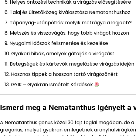
Helyes öntözési technikák a virágzás elősegítésére
Talaj és ültetőközeg kiválasztása Nematanthushoz
Tápanyag-utánpótlás: melyik műtrágya a legjobb?
Metszés és visszavágás, hogy több virágot hozzon
Nyugalmi időszak felismerése és kezelése
Gyakori hibák, amelyek gátolják a virágzást
Betegségek és kártevők megelőzése virágzás idején
Hasznos tippek a hosszan tartó virágözönért
GYIK – Gyakran Ismételt Kérdések
Ismerd meg a Nematanthus igényeit a 
A Nematanthus genus közel 30 fajt foglal magában, de a
gregarius, melyet gyakran emlegetnek aranyhalvirágként