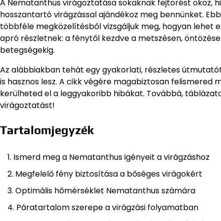
A Nematanthus virágoztatása sokaknak fejtörést okoz, h
hosszantartó virágzással ajándékoz meg bennünket. Ebben
többféle megközelítésből vizsgáljuk meg, hogyan lehet e
apró részletnek: a fénytől kezdve a metszésen, öntözése
betegségekig.
Az alábbiakban tehát egy gyakorlati, részletes útmuta
is hasznos lesz. A cikk végére magabiztosan felismered
kerülheted el a leggyakoribb hibákat. Továbbá, táblázatok, 
virágoztatást!
Tartalomjegyzék
Ismerd meg a Nematanthus igényeit a virágzáshoz
Megfelelő fény biztosítása a bőséges virágokért
Optimális hőmérséklet Nematanthus számára
Páratartalom szerepe a virágzási folyamatban