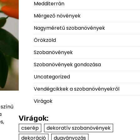
Medditerrán
Mérgező növények
Nagyméretű szobanövények
Örökzöld
Szobanövények
Szobanövények gondozása
Uncategorized
Vendégcikkek a szobanövényekről
Virágok
 színű
a
Virágok:
s,
cserép
dekoratív szobanövények
dekoráció
dugványozás