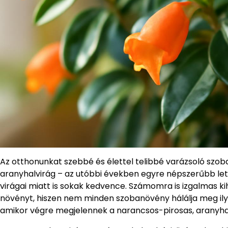
Az otthonunkat szebbé és élettel telibbé varázsoló sz
aranyhalvirág – az utóbbi években egyre népszerűbb lett
virágai miatt is sokak kedvence. Számomra is izgalmas kih
növényt, hiszen nem minden szobanövény hálálja meg ily
amikor végre megjelennek a narancsos-pirosas, aranyha