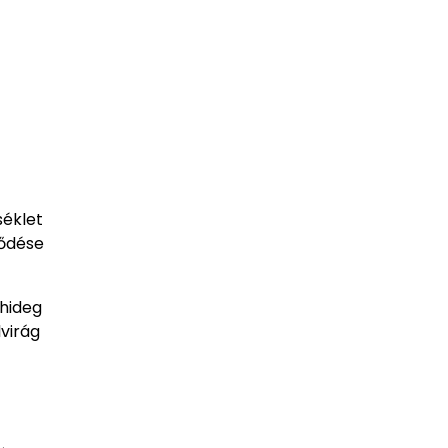
séklet
lődése
 hideg
virág