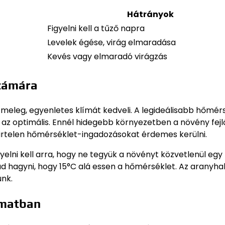
Hátrányok
Figyelni kell a tűző napra
Levelek égése, virág elmaradása
Kevés vagy elmaradó virágzás
zámára
 meleg, egyenletes klímát kedveli. A legideálisabb hőmér
az optimális. Ennél hidegebb környezetben a növény fej
t, hirtelen hőmérséklet-ingadozásokat érdemes kerülni.
yelni kell arra, hogy ne tegyük a növényt közvetlenül egy
 hagyni, hogy 15°C alá essen a hőmérséklet. Az aranyhal
unk.
amatban