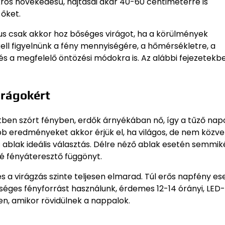
kros növekedésű, hajtásai akár 40-60 centiméterre is
őket.
us csak akkor hoz bőséges virágot, ha a körülmények
 kell figyelnünk a fény mennyiségére, a hőmérsékletre, a
s a megfelelő öntözési módokra is. Az alábbi fejezetekb
irágokért
en szórt fényben, erdők árnyékában nő, így a tűző na
obb eredményeket akkor érjük el, ha világos, de nem közve
ű ablak ideális választás. Délre néző ablak esetén semmi
é fényáteresztő függönyt.
s a virágzás szinte teljesen elmarad. Túl erős napfény es
séges fényforrást használunk, érdemes 12-14 órányi, LED
en, amikor rövidülnek a nappalok.