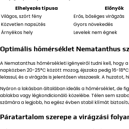
Elhelyezés típusa
Előnyök
Világos, szórt fény
Erős, bőséges virágzás
Közvetlen napsütés
Gyors növekedés
Árnyékos hely
Levelek nem égnek
Optimális hőmérséklet Nematanthus s
A Nematanthus hőmérsékleti igényeiről tudni kell, hogy a
napközben 20-25°C között mozog, éjszaka pedig 16-18°C 
lelassul, és a virágzás is jelentősen visszaesik. A huzato
Nyáron a lakásban általában ideális a hőmérséklet, de fig
ablakba vagy légkondicionáló közelébe. Télen sem szabad
számára a legjobb, ha egész évben stabil klímát biztosít
Páratartalom szerepe a virágzási foly