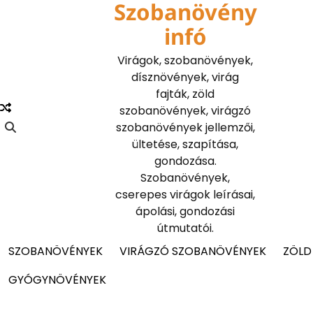
Szobanövény
Skip
to
infó
content
Virágok, szobanövények,
dísznövények, virág
fajták, zöld
szobanövények, virágzó
szobanövények jellemzői,
ültetése, szapítása,
gondozása.
Szobanövények,
cserepes virágok leírásai,
ápolási, gondozási
útmutatói.
SZOBANÖVÉNYEK
VIRÁGZÓ SZOBANÖVÉNYEK
ZÖLD
GYÓGYNÖVÉNYEK