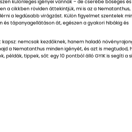
iszen különleges igényei vannak – de cserébe bőséges és
 a cikkben röviden áttekintjük, mi is az a Nematanthus,
lérni a legdúsabb virágzást. Külön figyelmet szentelek m
n és tápanyagellátáson át, egészen a gyakori hibákig és
tót kapsz: nemcsak kezdőknek, hanem haladó növényrajo
 majd a Nematanthus minden igényét, és azt is megtudod,
példák, tippek, sőt: egy 10 pontból álló GYIK is segíti a s