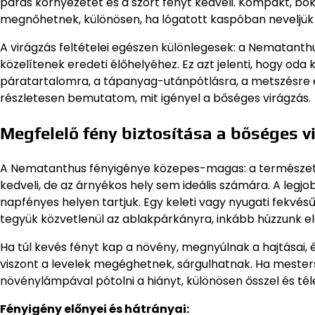
párás környezetet és a szórt fényt kedveli. Kompakt, bo
megnőhetnek, különösen, ha lógatott kaspóban neveljük 
A virágzás feltételei egészen különlegesek: a Nematanth
közelítenek eredeti élőhelyéhez. Ez azt jelenti, hogy oda
páratartalomra, a tápanyag-utánpótlásra, a metszésre é
részletesen bemutatom, mit igényel a bőséges virágzás.
Megfelelő fény biztosítása a bőséges v
A Nematanthus fényigénye közepes-magas: a természetb
kedveli, de az árnyékos hely sem ideális számára. A legj
napfényes helyen tartjuk. Egy keleti vagy nyugati fekvés
tegyük közvetlenül az ablakpárkányra, inkább húzzunk el
Ha túl kevés fényt kap a növény, megnyúlnak a hajtásai, é
viszont a levelek megéghetnek, sárgulhatnak. Ha mester
növénylámpával pótolni a hiányt, különösen ősszel és tél
Fényigény előnyei és hátrányai: