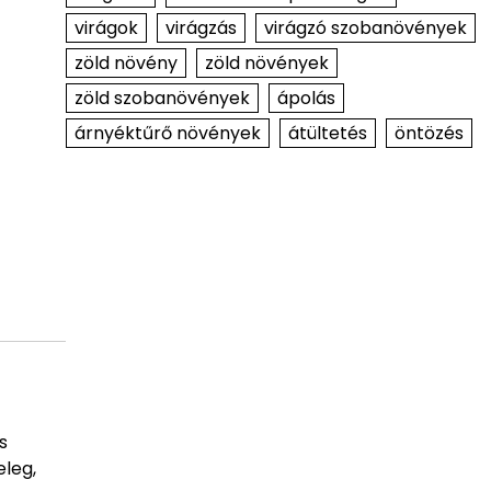
virágok
virágzás
virágzó szobanövények
zöld növény
zöld növények
zöld szobanövények
ápolás
árnyéktűrő növények
átültetés
öntözés
s
eleg,