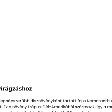
virágzáshoz
 legnépszerűbb dísznövényként tartott faj a Nematanthu
. Ez a növény trópusi Dél-Amerikából származik, így a m