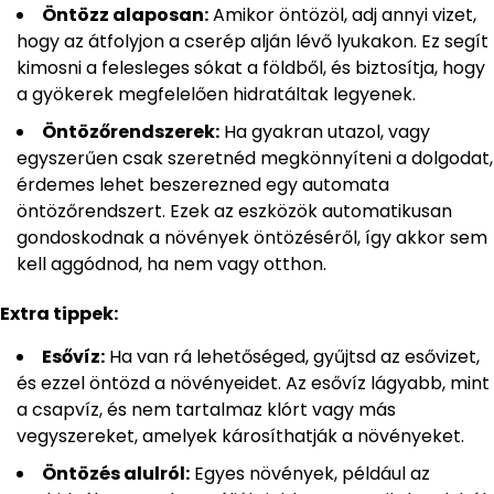
Öntözz alaposan:
Amikor öntözöl, adj annyi vizet,
hogy az átfolyjon a cserép alján lévő lyukakon. Ez segít
kimosni a felesleges sókat a földből, és biztosítja, hogy
a gyökerek megfelelően hidratáltak legyenek.
Öntözőrendszerek:
Ha gyakran utazol, vagy
egyszerűen csak szeretnéd megkönnyíteni a dolgodat,
érdemes lehet beszerezned egy automata
öntözőrendszert. Ezek az eszközök automatikusan
gondoskodnak a növények öntözéséről, így akkor sem
kell aggódnod, ha nem vagy otthon.
Extra tippek:
Esővíz:
Ha van rá lehetőséged, gyűjtsd az esővizet,
és ezzel öntözd a növényeidet. Az esővíz lágyabb, mint
a csapvíz, és nem tartalmaz klórt vagy más
vegyszereket, amelyek károsíthatják a növényeket.
Öntözés alulról:
Egyes növények, például az