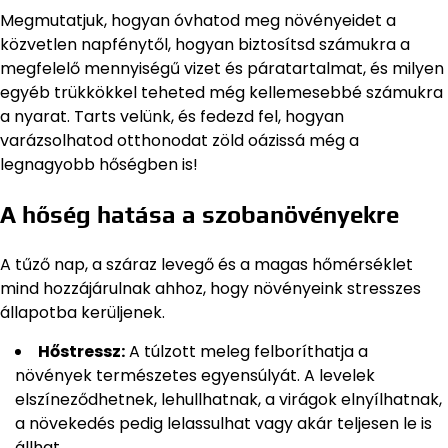
Megmutatjuk, hogyan óvhatod meg növényeidet a
közvetlen napfénytől, hogyan biztosítsd számukra a
megfelelő mennyiségű vizet és páratartalmat, és milyen
egyéb trükkökkel teheted még kellemesebbé számukra
a nyarat. Tarts velünk, és fedezd fel, hogyan
varázsolhatod otthonodat zöld oázissá még a
legnagyobb hőségben is!
A hőség hatása a szobanövényekre
A tűző nap, a száraz levegő és a magas hőmérséklet
mind hozzájárulnak ahhoz, hogy növényeink stresszes
állapotba kerüljenek.
Hőstressz:
A túlzott meleg felboríthatja a
növények természetes egyensúlyát. A levelek
elszíneződhetnek, lehullhatnak, a virágok elnyílhatnak,
a növekedés pedig lelassulhat vagy akár teljesen le is
állhat.