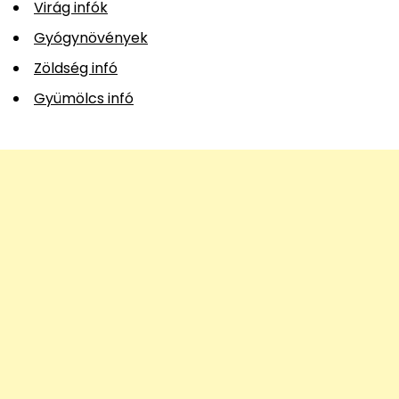
Virág infók
Gyógynövények
Zöldség infó
Gyümölcs infó