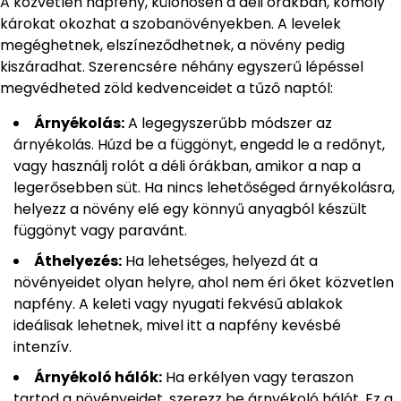
A közvetlen napfény, különösen a déli órákban, komoly
károkat okozhat a szobanövényekben. A levelek
megéghetnek, elszíneződhetnek, a növény pedig
kiszáradhat. Szerencsére néhány egyszerű lépéssel
megvédheted zöld kedvenceidet a tűző naptól:
Árnyékolás:
A legegyszerűbb módszer az
árnyékolás. Húzd be a függönyt, engedd le a redőnyt,
vagy használj rolót a déli órákban, amikor a nap a
legerősebben süt. Ha nincs lehetőséged árnyékolásra,
helyezz a növény elé egy könnyű anyagból készült
függönyt vagy paravánt.
Áthelyezés:
Ha lehetséges, helyezd át a
növényeidet olyan helyre, ahol nem éri őket közvetlen
napfény. A keleti vagy nyugati fekvésű ablakok
ideálisak lehetnek, mivel itt a napfény kevésbé
intenzív.
Árnyékoló hálók:
Ha erkélyen vagy teraszon
tartod a növényeidet, szerezz be árnyékoló hálót. Ez a