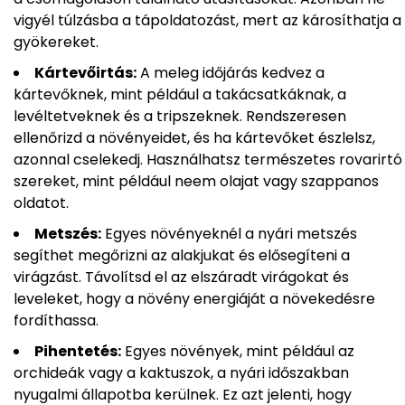
vigyél túlzásba a tápoldatozást, mert az károsíthatja a
gyökereket.
Kártevőirtás:
A meleg időjárás kedvez a
kártevőknek, mint például a takácsatkáknak, a
levéltetveknek és a tripszeknek. Rendszeresen
ellenőrizd a növényeidet, és ha kártevőket észlelsz,
azonnal cselekedj. Használhatsz természetes rovarirtó
szereket, mint például neem olajat vagy szappanos
oldatot.
Metszés:
Egyes növényeknél a nyári metszés
segíthet megőrizni az alakjukat és elősegíteni a
virágzást. Távolítsd el az elszáradt virágokat és
leveleket, hogy a növény energiáját a növekedésre
fordíthassa.
Pihentetés:
Egyes növények, mint például az
orchideák vagy a kaktuszok, a nyári időszakban
nyugalmi állapotba kerülnek. Ez azt jelenti, hogy