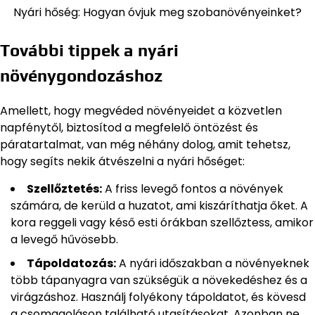
Nyári hőség: Hogyan óvjuk meg szobanövényeinket?
További tippek a nyári
növénygondozáshoz
Amellett, hogy megvéded növényeidet a közvetlen
napfénytől, biztosítod a megfelelő öntözést és
páratartalmat, van még néhány dolog, amit tehetsz,
hogy segíts nekik átvészelni a nyári hőséget:
Szellőztetés:
A friss levegő fontos a növények
számára, de kerüld a huzatot, ami kiszáríthatja őket. A
kora reggeli vagy késő esti órákban szellőztess, amikor
a levegő hűvösebb.
Tápoldatozás:
A nyári időszakban a növényeknek
több tápanyagra van szükségük a növekedéshez és a
virágzáshoz. Használj folyékony tápoldatot, és kövesd
a csomagoláson található utasításokat. Azonban ne