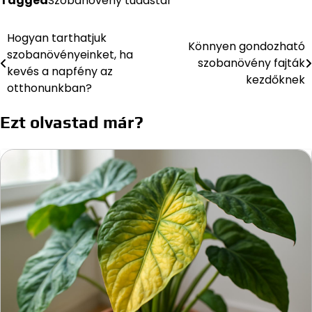
Tagged
Szobanövény tudastár
Hogyan tarthatjuk
Bejegyzés
Könnyen gondozható
szobanövényeinket, ha
szobanövény fajták
navigáció
kevés a napfény az
kezdőknek
otthonunkban?
Ezt olvastad már?