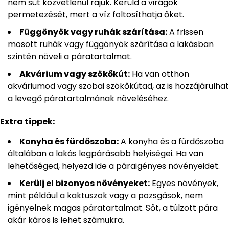
nem süt közvetlenül rájuk. Kerüld a virágok
permetezését, mert a víz foltosíthatja őket.
Függönyök vagy ruhák szárítása:
A frissen
mosott ruhák vagy függönyök szárítása a lakásban
szintén növeli a páratartalmat.
Akvárium vagy szökőkút:
Ha van otthon
akváriumod vagy szobai szökőkútad, az is hozzájárulhat
a levegő páratartalmának növeléséhez.
Extra tippek:
Konyha és fürdőszoba:
A konyha és a fürdőszoba
általában a lakás legpárásabb helyiségei. Ha van
lehetőséged, helyezd ide a páraigényes növényeidet.
Kerülj el bizonyos növényeket:
Egyes növények,
mint például a kaktuszok vagy a pozsgások, nem
igényelnek magas páratartalmat. Sőt, a túlzott pára
akár káros is lehet számukra.