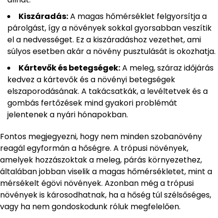
Kiszáradás:
A magas hőmérséklet felgyorsítja a
párolgást, így a növények sokkal gyorsabban veszítik
el a nedvességet. Ez a kiszáradáshoz vezethet, ami
súlyos esetben akár a növény pusztulását is okozhatja.
Kártevők és betegségek:
A meleg, száraz időjárás
kedvez a kártevők és a növényi betegségek
elszaporodásának. A takácsatkák, a levéltetvek és a
gombás fertőzések mind gyakori problémát
jelentenek a nyári hónapokban.
Fontos megjegyezni, hogy nem minden szobanövény
reagál egyformán a hőségre. A trópusi növények,
amelyek hozzászoktak a meleg, párás környezethez,
általában jobban viselik a magas hőmérsékletet, mint a
mérsékelt égövi növények. Azonban még a trópusi
növények is károsodhatnak, ha a hőség túl szélsőséges,
vagy ha nem gondoskodunk róluk megfelelően.