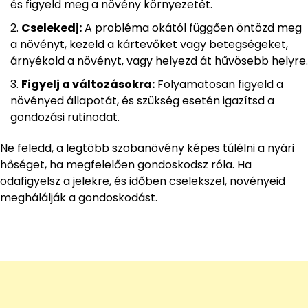
és figyeld meg a növény környezetét.
Cselekedj:
A probléma okától függően öntözd meg
a növényt, kezeld a kártevőket vagy betegségeket,
árnyékold a növényt, vagy helyezd át hűvösebb helyre.
Figyelj a változásokra:
Folyamatosan figyeld a
növényed állapotát, és szükség esetén igazítsd a
gondozási rutinodat.
Ne feledd, a legtöbb szobanövény képes túlélni a nyári
hőséget, ha megfelelően gondoskodsz róla. Ha
odafigyelsz a jelekre, és időben cselekszel, növényeid
meghálálják a gondoskodást.