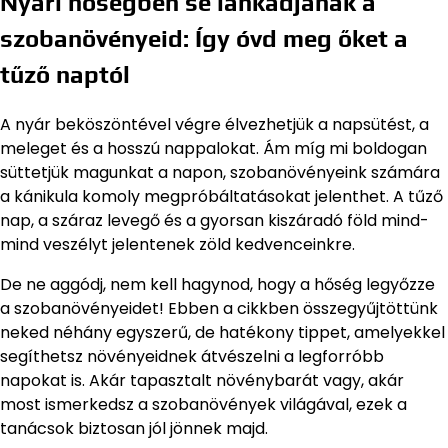
Nyári hőségben se lankadjanak a
szobanövényeid: Így óvd meg őket a
tűző naptól
A nyár beköszöntével végre élvezhetjük a napsütést, a
meleget és a hosszú nappalokat. Ám míg mi boldogan
süttetjük magunkat a napon, szobanövényeink számára
a kánikula komoly megpróbáltatásokat jelenthet. A tűző
nap, a száraz levegő és a gyorsan kiszáradó föld mind-
mind veszélyt jelentenek zöld kedvenceinkre.
De ne aggódj, nem kell hagynod, hogy a hőség legyőzze
a szobanövényeidet! Ebben a cikkben összegyűjtöttünk
neked néhány egyszerű, de hatékony tippet, amelyekkel
segíthetsz növényeidnek átvészelni a legforróbb
napokat is. Akár tapasztalt növénybarát vagy, akár
most ismerkedsz a szobanövények világával, ezek a
tanácsok biztosan jól jönnek majd.