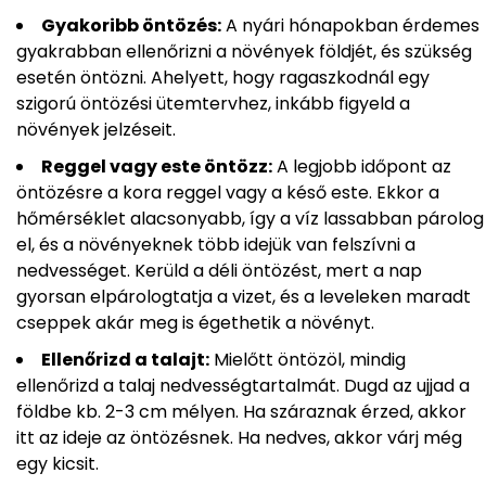
Gyakoribb öntözés:
A nyári hónapokban érdemes
gyakrabban ellenőrizni a növények földjét, és szükség
esetén öntözni. Ahelyett, hogy ragaszkodnál egy
szigorú öntözési ütemtervhez, inkább figyeld a
növények jelzéseit.
Reggel vagy este öntözz:
A legjobb időpont az
öntözésre a kora reggel vagy a késő este. Ekkor a
hőmérséklet alacsonyabb, így a víz lassabban párolog
el, és a növényeknek több idejük van felszívni a
nedvességet. Kerüld a déli öntözést, mert a nap
gyorsan elpárologtatja a vizet, és a leveleken maradt
cseppek akár meg is égethetik a növényt.
Ellenőrizd a talajt:
Mielőtt öntözöl, mindig
ellenőrizd a talaj nedvességtartalmát. Dugd az ujjad a
földbe kb. 2-3 cm mélyen. Ha száraznak érzed, akkor
itt az ideje az öntözésnek. Ha nedves, akkor várj még
egy kicsit.