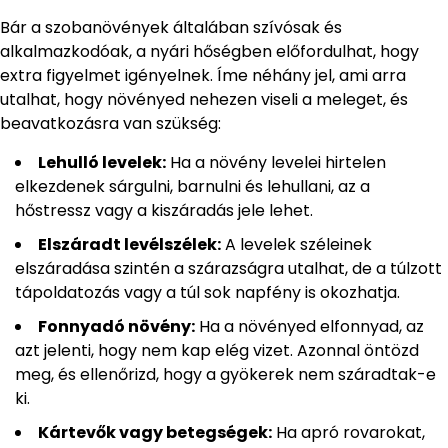
Bár a szobanövények általában szívósak és
alkalmazkodóak, a nyári hőségben előfordulhat, hogy
extra figyelmet igényelnek. Íme néhány jel, ami arra
utalhat, hogy növényed nehezen viseli a meleget, és
beavatkozásra van szükség:
Lehulló levelek:
Ha a növény levelei hirtelen
elkezdenek sárgulni, barnulni és lehullani, az a
hőstressz vagy a kiszáradás jele lehet.
Elszáradt levélszélek:
A levelek széleinek
elszáradása szintén a szárazságra utalhat, de a túlzott
tápoldatozás vagy a túl sok napfény is okozhatja.
Fonnyadó növény:
Ha a növényed elfonnyad, az
azt jelenti, hogy nem kap elég vizet. Azonnal öntözd
meg, és ellenőrizd, hogy a gyökerek nem száradtak-e
ki.
Kártevők vagy betegségek:
Ha apró rovarokat,