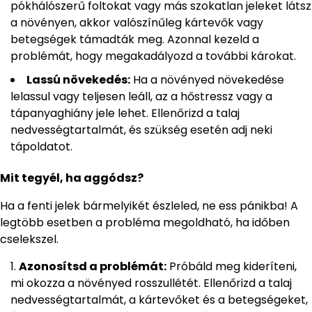
pókhálószerű foltokat vagy más szokatlan jeleket látsz
a növényen, akkor valószínűleg kártevők vagy
betegségek támadták meg. Azonnal kezeld a
problémát, hogy megakadályozd a további károkat.
Lassú növekedés:
Ha a növényed növekedése
lelassul vagy teljesen leáll, az a hőstressz vagy a
tápanyaghiány jele lehet. Ellenőrizd a talaj
nedvességtartalmát, és szükség esetén adj neki
tápoldatot.
Mit tegyél, ha aggódsz?
Ha a fenti jelek bármelyikét észleled, ne ess pánikba! A
legtöbb esetben a probléma megoldható, ha időben
cselekszel.
Azonosítsd a problémát:
Próbáld meg kideríteni,
mi okozza a növényed rosszullétét. Ellenőrizd a talaj
nedvességtartalmát, a kártevőket és a betegségeket,