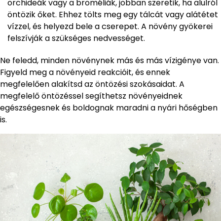
orchideák vagy a broméliák, jobban szeretik, ha alulról
öntözik őket. Ehhez tölts meg egy tálcát vagy alátétet
vízzel, és helyezd bele a cserepet. A növény gyökerei
felszívják a szükséges nedvességet.
Ne feledd, minden növénynek más és más vízigénye van.
Figyeld meg a növényeid reakcióit, és ennek
megfelelően alakítsd az öntözési szokásaidat. A
megfelelő öntözéssel segíthetsz növényeidnek
egészségesnek és boldognak maradni a nyári hőségben
is.