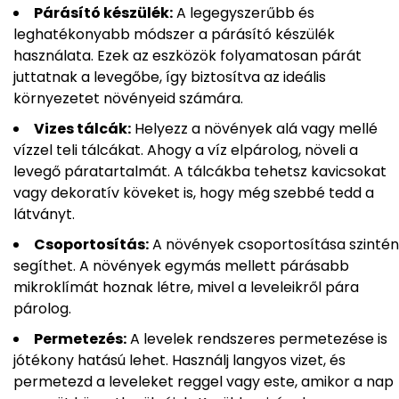
Párásító készülék:
A legegyszerűbb és
leghatékonyabb módszer a párásító készülék
használata. Ezek az eszközök folyamatosan párát
juttatnak a levegőbe, így biztosítva az ideális
környezetet növényeid számára.
Vizes tálcák:
Helyezz a növények alá vagy mellé
vízzel teli tálcákat. Ahogy a víz elpárolog, növeli a
levegő páratartalmát. A tálcákba tehetsz kavicsokat
vagy dekoratív köveket is, hogy még szebbé tedd a
látványt.
Csoportosítás:
A növények csoportosítása szintén
segíthet. A növények egymás mellett párásabb
mikroklímát hoznak létre, mivel a leveleikről pára
párolog.
Permetezés:
A levelek rendszeres permetezése is
jótékony hatású lehet. Használj langyos vizet, és
permetezd a leveleket reggel vagy este, amikor a nap