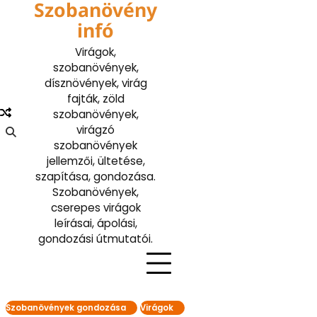
Szobanövény
Skip
to
infó
content
Virágok,
szobanövények,
dísznövények, virág
fajták, zöld
szobanövények,
virágzó
szobanövények
jellemzői, ültetése,
szapítása, gondozása.
Szobanövények,
cserepes virágok
leírásai, ápolási,
gondozási útmutatói.
Szobanövények gondozása
Virágok