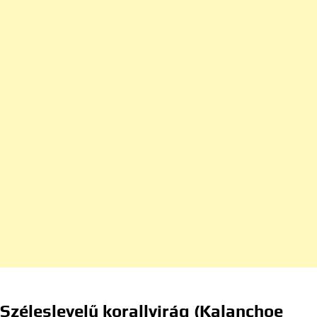
Széleslevelű korallvirág (Kalanchoe