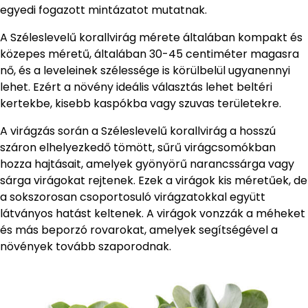
egyedi fogazott mintázatot mutatnak.
A Széleslevelű korallvirág mérete általában kompakt és
közepes méretű, általában 30-45 centiméter magasra
nő, és a leveleinek szélessége is körülbelül ugyanennyi
lehet. Ezért a növény ideális választás lehet beltéri
kertekbe, kisebb kaspókba vagy szuvas területekre.
A virágzás során a Széleslevelű korallvirág a hosszú
száron elhelyezkedő tömött, sűrű virágcsomókban
hozza hajtásait, amelyek gyönyörű narancssárga vagy
sárga virágokat rejtenek. Ezek a virágok kis méretűek, de
a sokszorosan csoportosuló virágzatokkal együtt
látványos hatást keltenek. A virágok vonzzák a méheket
és más beporzó rovarokat, amelyek segítségével a
növények tovább szaporodnak.