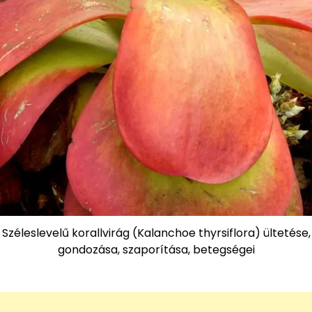
Széleslevelű korallvirág (Kalanchoe thyrsiflora) ültetése,
gondozása, szaporítása, betegségei