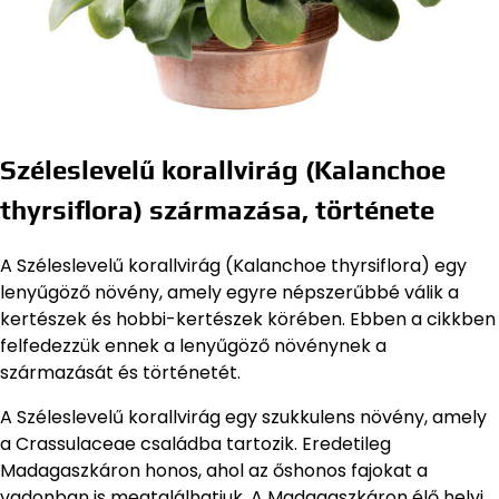
Széleslevelű korallvirág (Kalanchoe
thyrsiflora) származása, története
A Széleslevelű korallvirág (Kalanchoe thyrsiflora) egy
lenyűgöző növény, amely egyre népszerűbbé válik a
kertészek és hobbi-kertészek körében. Ebben a cikkben
felfedezzük ennek a lenyűgöző növénynek a
származását és történetét.
A Széleslevelű korallvirág egy szukkulens növény, amely
a Crassulaceae családba tartozik. Eredetileg
Madagaszkáron honos, ahol az őshonos fajokat a
vadonban is megtalálhatjuk. A Madagaszkáron élő helyi