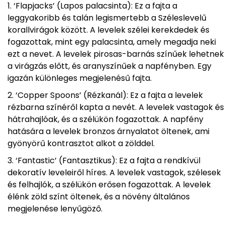
‘Flapjacks’ (Lapos palacsinta): Ez a fajta a
leggyakoribb és talán legismertebb a Széleslevelű
korallvirágok között. A levelek szélei kerekdedek és
fogazottak, mint egy palacsinta, amely megadja neki
ezt a nevet. A levelek pirosas-barnás színűek lehetnek
a virágzás előtt, és aranyszínűek a napfényben. Egy
igazán különleges megjelenésű fajta.
‘Copper Spoons’ (Rézkanál): Ez a fajta a levelek
rézbarna színéről kapta a nevét. A levelek vastagok és
hátrahajlóak, és a szélükön fogazottak. A napfény
hatására a levelek bronzos árnyalatot öltenek, ami
gyönyörű kontrasztot alkot a zölddel.
‘Fantastic’ (Fantasztikus): Ez a fajta a rendkívül
dekoratív leveleiről híres. A levelek vastagok, szélesek
és felhajlók, a szélükön erősen fogazottak. A levelek
élénk zöld színt öltenek, és a növény általános
megjelenése lenyűgöző.