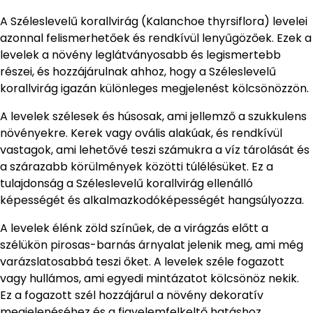
A Széleslevelű korallvirág (Kalanchoe thyrsiflora) levelei
azonnal felismerhetőek és rendkívül lenyűgözőek. Ezek a
levelek a növény leglátványosabb és legismertebb
részei, és hozzájárulnak ahhoz, hogy a Széleslevelű
korallvirág igazán különleges megjelenést kölcsönözzön.
A levelek szélesek és húsosak, ami jellemző a szukkulens
növényekre. Kerek vagy ovális alakúak, és rendkívül
vastagok, ami lehetővé teszi számukra a víz tárolását és
a szárazabb körülmények közötti túlélésüket. Ez a
tulajdonság a Széleslevelű korallvirág ellenálló
képességét és alkalmazkodóképességét hangsúlyozza.
A levelek élénk zöld színűek, de a virágzás előtt a
szélükön pirosas-barnás árnyalat jelenik meg, ami még
varázslatosabbá teszi őket. A levelek széle fogazott
vagy hullámos, ami egyedi mintázatot kölcsönöz nekik.
Ez a fogazott szél hozzájárul a növény dekoratív
megjelenéséhez és a figyelemfelkeltő hatáshoz.