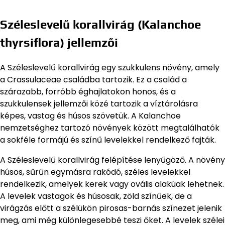
Széleslevelű korallvirág (Kalanchoe
thyrsiflora) jellemzői
A Széleslevelű korallvirág egy szukkulens növény, amely
a Crassulaceae családba tartozik. Ez a család a
szárazabb, forróbb éghajlatokon honos, és a
szukkulensek jellemzői közé tartozik a víztárolásra
képes, vastag és húsos szövetük. A Kalanchoe
nemzetséghez tartozó növények között megtalálhatók
a sokféle formájú és színű levelekkel rendelkező fajták.
A Széleslevelű korallvirág felépítése lenyűgöző. A növény
húsos, sűrűn egymásra rakódó, széles levelekkel
rendelkezik, amelyek kerek vagy ovális alakúak lehetnek.
A levelek vastagok és húsosak, zöld színűek, de a
virágzás előtt a szélükön pirosas-barnás színezet jelenik
meg, ami még különlegesebbé teszi őket. A levelek szélei