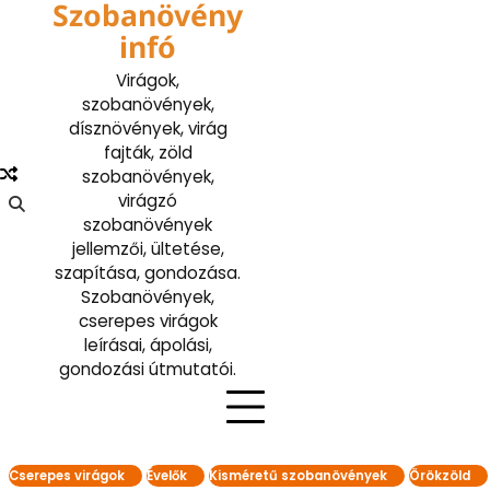
Szobanövény
Skip
to
infó
content
Virágok,
szobanövények,
dísznövények, virág
fajták, zöld
szobanövények,
virágzó
szobanövények
jellemzői, ültetése,
szapítása, gondozása.
Szobanövények,
cserepes virágok
leírásai, ápolási,
gondozási útmutatói.
Cserepes virágok
Évelők
Kisméretű szobanövények
Örökzöld