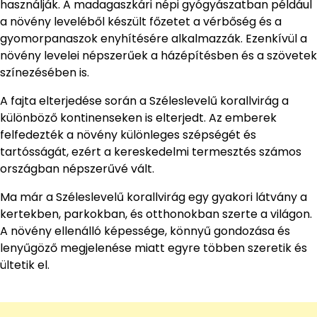
használják. A madagaszkári népi gyógyászatban például
a növény leveléből készült főzetet a vérbőség és a
gyomorpanaszok enyhítésére alkalmazzák. Ezenkívül a
növény levelei népszerűek a házépítésben és a szövetek
színezésében is.
A fajta elterjedése során a Széleslevelű korallvirág a
különböző kontinenseken is elterjedt. Az emberek
felfedezték a növény különleges szépségét és
tartósságát, ezért a kereskedelmi termesztés számos
országban népszerűvé vált.
Ma már a Széleslevelű korallvirág egy gyakori látvány a
kertekben, parkokban, és otthonokban szerte a világon.
A növény ellenálló képessége, könnyű gondozása és
lenyűgöző megjelenése miatt egyre többen szeretik és
ültetik el.