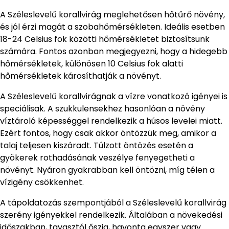
A Széleslevelű korallvirág meglehetősen hőtűrő növény,
és jól érzi magát a szobahőmérsékleten. Ideális esetben
18-24 Celsius fok közötti hőmérsékletet biztosítsunk
számára. Fontos azonban megjegyezni, hogy a hidegebb
hőmérsékletek, különösen 10 Celsius fok alatti
hőmérsékletek károsíthatják a növényt.
A Széleslevelű korallvirágnak a vízre vonatkozó igényei is
speciálisak. A szukkulensekhez hasonlóan a növény
víztároló képességgel rendelkezik a húsos levelei miatt.
Ezért fontos, hogy csak akkor öntözzük meg, amikor a
talaj teljesen kiszáradt. Túlzott öntözés esetén a
gyökerek rothadásának veszélye fenyegetheti a
növényt. Nyáron gyakrabban kell öntözni, míg télen a
vízigény csökkenhet.
A tápoldatozás szempontjából a Széleslevelű korallvirág
szerény igényekkel rendelkezik. Általában a növekedési
időszakban, tavasztól őszig, havonta egyszer vagy