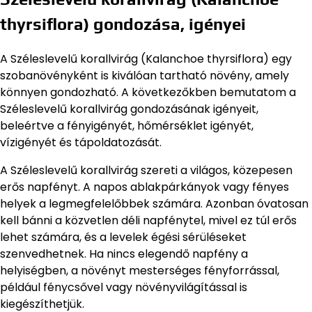
thyrsiflora) gondozása, igényei
A Széleslevelű korallvirág (Kalanchoe thyrsiflora) egy
szobanövényként is kiválóan tartható növény, amely
könnyen gondozható. A következőkben bemutatom a
Széleslevelű korallvirág gondozásának igényeit,
beleértve a fényigényét, hőmérséklet igényét,
vízigényét és tápoldatozását.
A Széleslevelű korallvirág szereti a világos, közepesen
erős napfényt. A napos ablakpárkányok vagy fényes
helyek a legmegfelelőbbek számára. Azonban óvatosan
kell bánni a közvetlen déli napfénytel, mivel ez túl erős
lehet számára, és a levelek égési sérüléseket
szenvedhetnek. Ha nincs elegendő napfény a
helyiségben, a növényt mesterséges fényforrással,
például fénycsővel vagy növényvilágítással is
kiegészíthetjük.