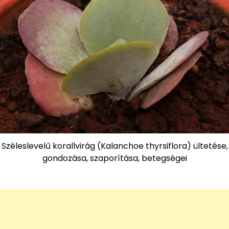
Széleslevelű korallvirág (Kalanchoe thyrsiflora) ültetése,
gondozása, szaporítása, betegségei