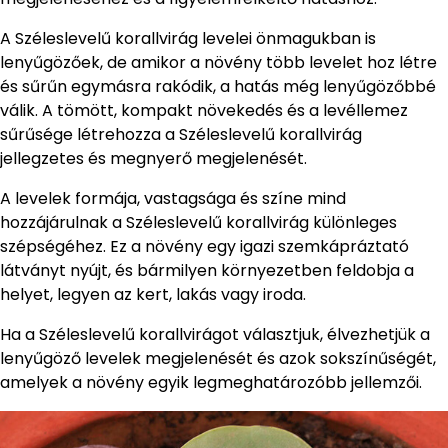
A Széleslevelű korallvirág levelei önmagukban is
lenyűgözőek, de amikor a növény több levelet hoz létre
és sűrűn egymásra rakódik, a hatás még lenyűgözőbbé
válik. A tömött, kompakt növekedés és a levéllemez
sűrűsége létrehozza a Széleslevelű korallvirág
jellegzetes és megnyerő megjelenését.
A levelek formája, vastagsága és színe mind
hozzájárulnak a Széleslevelű korallvirág különleges
szépségéhez. Ez a növény egy igazi szemkápráztató
látványt nyújt, és bármilyen környezetben feldobja a
helyet, legyen az kert, lakás vagy iroda.
Ha a Széleslevelű korallvirágot választjuk, élvezhetjük a
lenyűgöző levelek megjelenését és azok sokszínűségét,
amelyek a növény egyik legmeghatározóbb jellemzői.