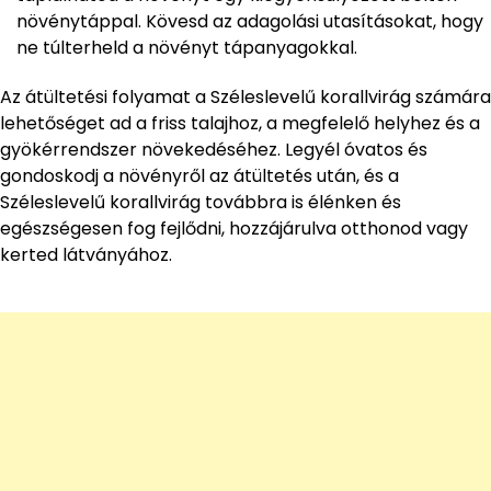
növénytáppal. Kövesd az adagolási utasításokat, hogy
ne túlterheld a növényt tápanyagokkal.
Az átültetési folyamat a Széleslevelű korallvirág számára
lehetőséget ad a friss talajhoz, a megfelelő helyhez és a
gyökérrendszer növekedéséhez. Legyél óvatos és
gondoskodj a növényről az átültetés után, és a
Széleslevelű korallvirág továbbra is élénken és
egészségesen fog fejlődni, hozzájárulva otthonod vagy
kerted látványához.