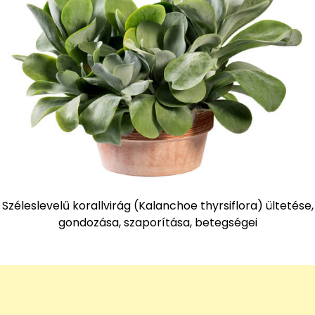
Széleslevelű korallvirág (Kalanchoe thyrsiflora) ültetése,
gondozása, szaporítása, betegségei