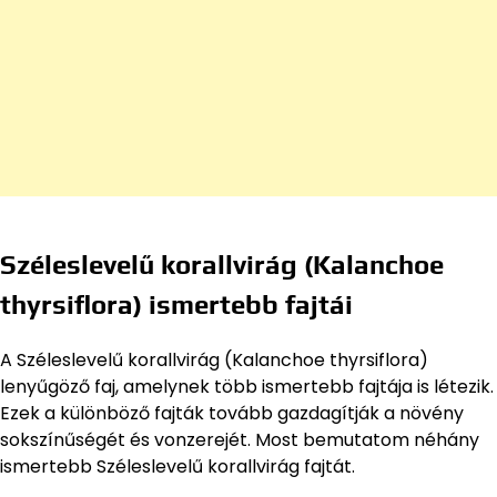
Széleslevelű korallvirág (Kalanchoe
thyrsiflora) ismertebb fajtái
A Széleslevelű korallvirág (Kalanchoe thyrsiflora)
lenyűgöző faj, amelynek több ismertebb fajtája is létezik.
Ezek a különböző fajták tovább gazdagítják a növény
sokszínűségét és vonzerejét. Most bemutatom néhány
ismertebb Széleslevelű korallvirág fajtát.