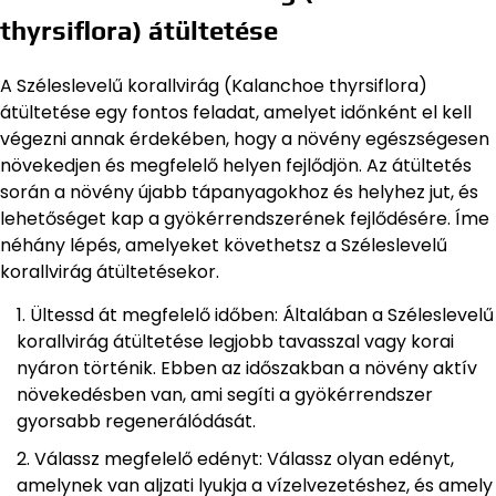
thyrsiflora) átültetése
A Széleslevelű korallvirág (Kalanchoe thyrsiflora)
átültetése egy fontos feladat, amelyet időnként el kell
végezni annak érdekében, hogy a növény egészségesen
növekedjen és megfelelő helyen fejlődjön. Az átültetés
során a növény újabb tápanyagokhoz és helyhez jut, és
lehetőséget kap a gyökérrendszerének fejlődésére. Íme
néhány lépés, amelyeket követhetsz a Széleslevelű
korallvirág átültetésekor.
Ültessd át megfelelő időben: Általában a Széleslevelű
korallvirág átültetése legjobb tavasszal vagy korai
nyáron történik. Ebben az időszakban a növény aktív
növekedésben van, ami segíti a gyökérrendszer
gyorsabb regenerálódását.
Válassz megfelelő edényt: Válassz olyan edényt,
amelynek van aljzati lyukja a vízelvezetéshez, és amely