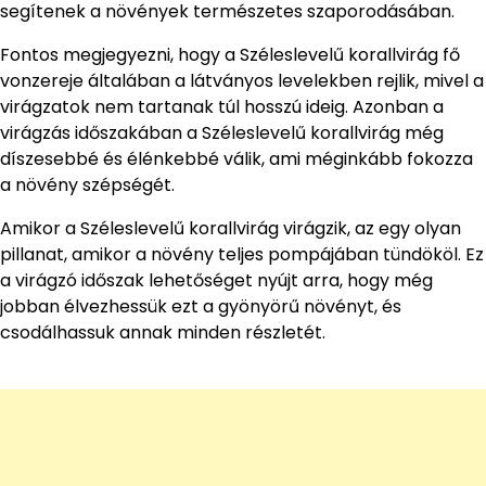
segítenek a növények természetes szaporodásában.
Fontos megjegyezni, hogy a Széleslevelű korallvirág fő
vonzereje általában a látványos levelekben rejlik, mivel a
virágzatok nem tartanak túl hosszú ideig. Azonban a
virágzás időszakában a Széleslevelű korallvirág még
díszesebbé és élénkebbé válik, ami méginkább fokozza
a növény szépségét.
Amikor a Széleslevelű korallvirág virágzik, az egy olyan
pillanat, amikor a növény teljes pompájában tündököl. Ez
a virágzó időszak lehetőséget nyújt arra, hogy még
jobban élvezhessük ezt a gyönyörű növényt, és
csodálhassuk annak minden részletét.