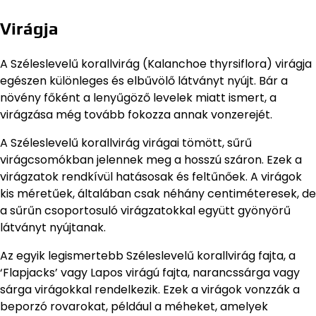
Virágja
A Széleslevelű korallvirág (Kalanchoe thyrsiflora) virágja
egészen különleges és elbűvölő látványt nyújt. Bár a
növény főként a lenyűgöző levelek miatt ismert, a
virágzása még tovább fokozza annak vonzerejét.
A Széleslevelű korallvirág virágai tömött, sűrű
virágcsomókban jelennek meg a hosszú száron. Ezek a
virágzatok rendkívül hatásosak és feltűnőek. A virágok
kis méretűek, általában csak néhány centiméteresek, de
a sűrűn csoportosuló virágzatokkal együtt gyönyörű
látványt nyújtanak.
Az egyik legismertebb Széleslevelű korallvirág fajta, a
‘Flapjacks’ vagy Lapos virágú fajta, narancssárga vagy
sárga virágokkal rendelkezik. Ezek a virágok vonzzák a
beporzó rovarokat, például a méheket, amelyek