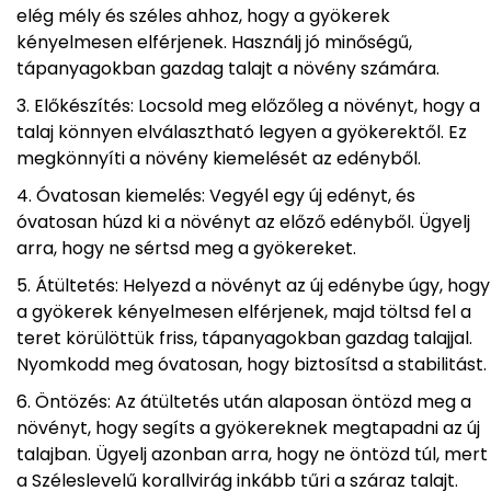
elég mély és széles ahhoz, hogy a gyökerek
kényelmesen elférjenek. Használj jó minőségű,
tápanyagokban gazdag talajt a növény számára.
Előkészítés: Locsold meg előzőleg a növényt, hogy a
talaj könnyen elválasztható legyen a gyökerektől. Ez
megkönnyíti a növény kiemelését az edényből.
Óvatosan kiemelés: Vegyél egy új edényt, és
óvatosan húzd ki a növényt az előző edényből. Ügyelj
arra, hogy ne sértsd meg a gyökereket.
Átültetés: Helyezd a növényt az új edénybe úgy, hogy
a gyökerek kényelmesen elférjenek, majd töltsd fel a
teret körülöttük friss, tápanyagokban gazdag talajjal.
Nyomkodd meg óvatosan, hogy biztosítsd a stabilitást.
Öntözés: Az átültetés után alaposan öntözd meg a
növényt, hogy segíts a gyökereknek megtapadni az új
talajban. Ügyelj azonban arra, hogy ne öntözd túl, mert
a Széleslevelű korallvirág inkább tűri a száraz talajt.