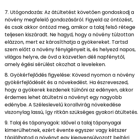
Utógondozás: Az átültetést követően gondoskodj a
növény megfelelő gondozásáról. Figyeld az öntözést,
és csak akkor öntözd meg, amikor a talaj felső rétege
teljesen kiszáradt. Ne hagyd, hogy a növény túlzottan
elázzon, mert ez károsíthatja a gyökereket. Tartsd
szem előtt a növény fényigényeit is, és helyezd napos,
világos helyre, de óvd a közvetlen déli napfénytől,
amely égési sérülést okozhat a leveleken.
Gyökérfejlődés figyelése: Kövesd nyomon a növény
gyökérfejlődését és a növekedést. Ha észreveszed,
hogy a gyökerek kezdenek túlnőni az edényen, akkor
érdemes lehet átültetni a növényt egy nagyobb
edénybe. A Széleslevelű korallvirág növekedése
viszonylag lassú, így ritkán szükséges gyakori átültetés.
Talaj és tápanyagok: Idővel a talaj tápanyagai
kimerülhetnek, ezért évente egyszer vagy kétszer
táplálhatod a növényt egy kiegyensúlyozott beltéri