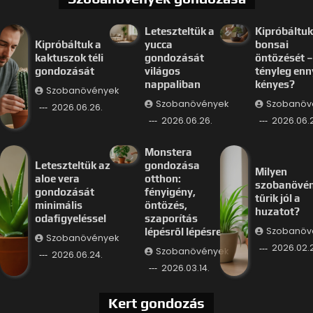
Leteszteltük a
Kipróbáltuk
Kipróbáltuk a
yucca
bonsai
kaktuszok téli
gondozását
öntözését –
gondozását
világos
tényleg enn
nappaliban
kényes?
Szobanövények
Szobanövények
Szobanöv
2026.06.26.
2026.06.26.
2026.06.
Monstera
Leteszteltük az
gondozása
Milyen
aloe vera
otthon:
szobanövé
gondozását
fényigény,
tűrik jól a
minimális
öntözés,
huzatot?
odafigyeléssel
szaporítás
Szobanöv
lépésről lépésre
Szobanövények
2026.02.
Szobanövények
2026.06.24.
2026.03.14.
Kert gondozás