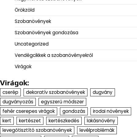
Örökzöld
Szobanövények
Szobanövények gondozása
Uncategorized
Vendégcikkek a szobanövényekről
Virágok
Virágok:
cserép
dekoratív szobanövények
dugvány
dugványozás
egyszerű módszer
fehér cserepes virágok
gondozás
irodai növények
kert
kertészet
kertészkedés
lakásnövény
levegőtisztító szobanövények
levélproblémák