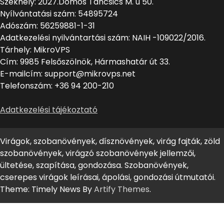
Székhely: 2027.Dömös Táncsics M. u 50.
Nyílvántatási szám: 54895724
Adószám: 56259881-1-31
Adatkezelési nyilvántartási szám: NAIH -109022/2016.
Tárhely: MikroVPS
Cím: 9985 Felsőszölnök, Hármashatár út 33.
E-mailcím: support@mikrovps.net
Telefonszám: +36 94 200-210
Adatkezelési tájékoztató
Virágok, szobanövények, dísznövények, virág fajták, zöld
szobanövények, virágzó szobanövények jellemzői,
ültetése, szapítása, gondozása. Szobanövények,
cserepes virágok leírásai, ápolási, gondozási útmutatói.
Theme: Timely News By
Artify Themes
.