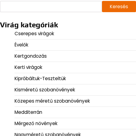
Keresés
Virág kategóriák
Cserepes virágok
Évelők
Kertgondozás
Kerti virágok
Kipróbáltuk-Teszteltük
Kisméretű szobanövények
Közepes méretű szobanövények
Medditerrán
Mérgező növények
Nagyméretű szobanövények