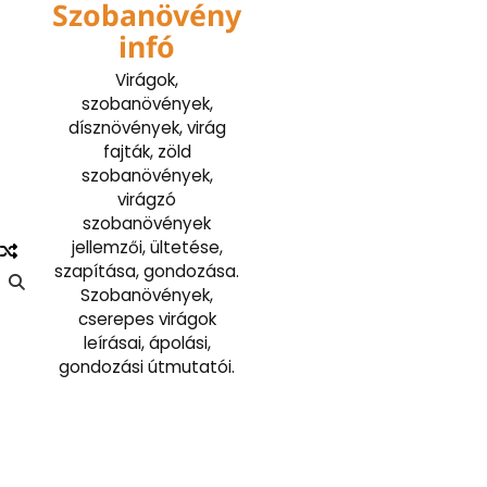
Szobanövény
Skip
to
infó
content
Virágok,
szobanövények,
dísznövények, virág
fajták, zöld
szobanövények,
virágzó
szobanövények
jellemzői, ültetése,
szapítása, gondozása.
Szobanövények,
cserepes virágok
leírásai, ápolási,
gondozási útmutatói.