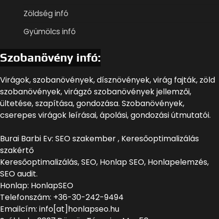
Zöldség infó
Gyümölcs infó
Szobanövény infó:
Virágok, szobanövények, dísznövények, virág fajták, zöld
szobanövények, virágzó szobanövények jellemzői,
ültetése, szapítása, gondozása. Szobanövények,
cserepes virágok leírásai, ápolási, gondozási útmutatói.
Burai Barbi Ev: SEO szakember , Keresőoptimalizálás
szakértő
Keresőoptimalizálás, SEO, Honlap SEO, Honlapelemzés,
SEO audit.
Honlap: HonlapSEO
Telefonszám: +36-30-242-9494
Emailcím: info[at]honlapseo.hu