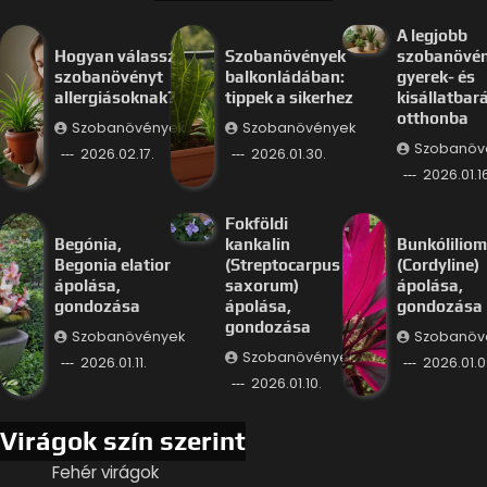
A legjobb
Hogyan válassz
Szobanövények
szobanövé
szobanövényt
balkonládában:
gyerek- és
allergiásoknak?
tippek a sikerhez
kisállatbar
otthonba
Szobanövények
Szobanövények
Szobanöv
2026.02.17.
2026.01.30.
2026.01.16
Fokföldi
Begónia,
kankalin
Bunkóliliom
Begonia elatior
(Streptocarpus
(Cordyline)
ápolása,
saxorum)
ápolása,
gondozása
ápolása,
gondozása
gondozása
Szobanövények
Szobanöv
Szobanövények
2026.01.11.
2026.01.0
2026.01.10.
Virágok szín szerint
Fehér virágok