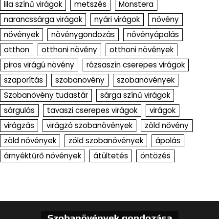
lila színű virágok
metszés
Monstera
narancssárga virágok
nyári virágok
növény
növények
növénygondozás
növényápolás
otthon
otthoni növény
otthoni növények
piros virágú növény
rózsaszín cserepes virágok
szaporítás
szobanövény
szobanövények
Szobanövény tudastár
sárga színű virágok
sárgulás
tavaszi cserepes virágok
virágok
virágzás
virágzó szobanövények
zöld növény
zöld növények
zöld szobanövények
ápolás
árnyéktűrő növények
átültetés
öntözés
Szobanövények gondozása