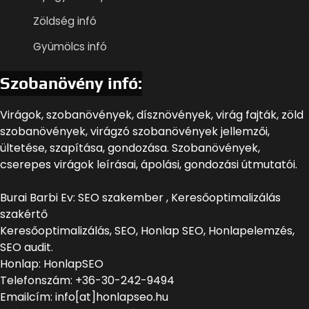
Zöldség infó
Gyümölcs infó
Szobanövény infó:
Virágok, szobanövények, dísznövények, virág fajták, zöld
szobanövények, virágzó szobanövények jellemzői,
ültetése, szapítása, gondozása. Szobanövények,
cserepes virágok leírásai, ápolási, gondozási útmutatói.
Burai Barbi Ev: SEO szakember , Keresőoptimalizálás
szakértő
Keresőoptimalizálás, SEO, Honlap SEO, Honlapelemzés,
SEO audit.
Honlap: HonlapSEO
Telefonszám: +36-30-242-9494
Emailcím: info[at]honlapseo.hu