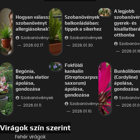
A legjobb
Hogyan válassz
Szobanövények
szobanövé
szobanövényt
balkonládában:
gyerek- és
allergiásoknak?
tippek a sikerhez
kisállatbar
otthonba
Szobanövények
Szobanövények
Szobanöv
2026.02.17.
2026.01.30.
2026.01.16
Fokföldi
Begónia,
kankalin
Bunkóliliom
Begonia elatior
(Streptocarpus
(Cordyline)
ápolása,
saxorum)
ápolása,
gondozása
ápolása,
gondozása
gondozása
Szobanövények
Szobanöv
Szobanövények
2026.01.11.
2026.01.0
2026.01.10.
Virágok szín szerint
Fehér virágok