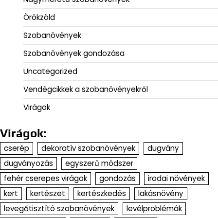
Örökzöld
Szobanövények
Szobanövények gondozása
Uncategorized
Vendégcikkek a szobanövényekről
Virágok
Virágok:
cserép
dekoratív szobanövények
dugvány
dugványozás
egyszerű módszer
fehér cserepes virágok
gondozás
irodai növények
kert
kertészet
kertészkedés
lakásnövény
levegőtisztító szobanövények
levélproblémák