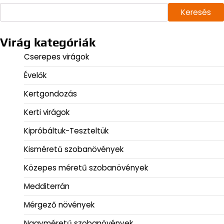
Keresés
Virág kategóriák
Cserepes virágok
Évelők
Kertgondozás
Kerti virágok
Kipróbáltuk-Teszteltük
Kisméretű szobanövények
Közepes méretű szobanövények
Medditerrán
Mérgező növények
Nagyméretű szobanövények