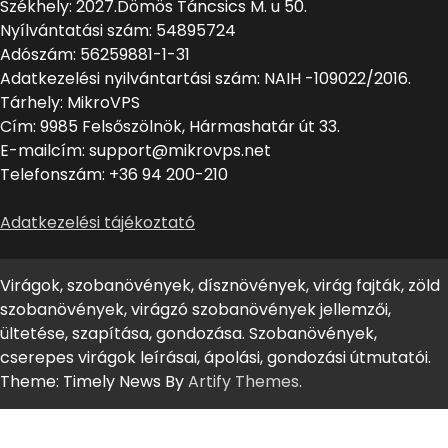
Székhely: 2027.Dömös Táncsics M. u 50.
Nyílvántatási szám: 54895724
Adószám: 56259881-1-31
Adatkezelési nyilvántartási szám: NAIH -109022/2016.
Tárhely: MikroVPS
Cím: 9985 Felsőszölnök, Hármashatár út 33.
E-mailcím: support@mikrovps.net
Telefonszám: +36 94 200-210
Adatkezelési tájékoztató
Virágok, szobanövények, dísznövények, virág fajták, zöld
szobanövények, virágzó szobanövények jellemzői,
ültetése, szapítása, gondozása. Szobanövények,
cserepes virágok leírásai, ápolási, gondozási útmutatói.
Theme: Timely News By
Artify Themes
.