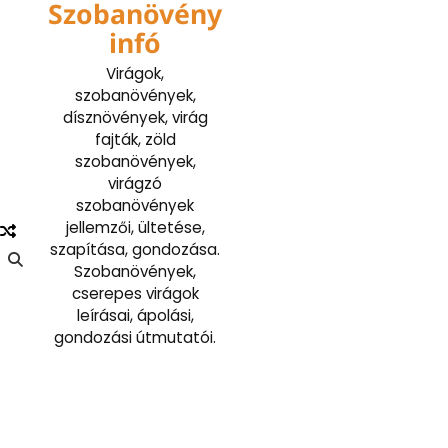
Szobanövény
Skip
to
infó
content
Virágok,
szobanövények,
dísznövények, virág
fajták, zöld
szobanövények,
virágzó
szobanövények
jellemzői, ültetése,
szapítása, gondozása.
Szobanövények,
cserepes virágok
leírásai, ápolási,
gondozási útmutatói.