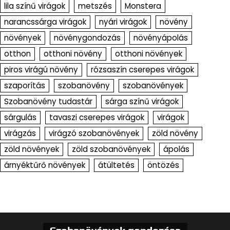
lila színű virágok
metszés
Monstera
narancssárga virágok
nyári virágok
növény
növények
növénygondozás
növényápolás
otthon
otthoni növény
otthoni növények
piros virágú növény
rózsaszín cserepes virágok
szaporítás
szobanövény
szobanövények
Szobanövény tudastár
sárga színű virágok
sárgulás
tavaszi cserepes virágok
virágok
virágzás
virágzó szobanövények
zöld növény
zöld növények
zöld szobanövények
ápolás
árnyéktűrő növények
átültetés
öntözés