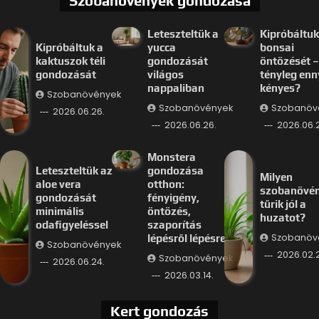
Szobanövények gondozása
Leteszteltük a
Kipróbáltuk
Kipróbáltuk a
yucca
bonsai
kaktuszok téli
gondozását
öntözését –
gondozását
világos
tényleg enn
nappaliban
kényes?
Szobanövények
Szobanövények
Szobanöv
2026.06.26.
2026.06.26.
2026.06.
Monstera
Leteszteltük az
gondozása
Milyen
aloe vera
otthon:
szobanövé
gondozását
fényigény,
tűrik jól a
minimális
öntözés,
huzatot?
odafigyeléssel
szaporítás
Szobanöv
lépésről lépésre
Szobanövények
2026.02.
Szobanövények
2026.06.24.
2026.03.14.
Kert gondozás