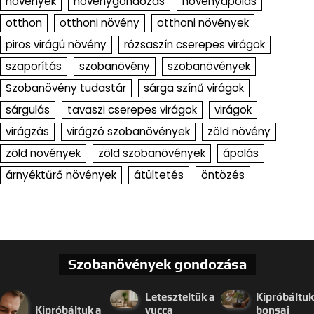
növények
növénygondozás
növényápolás
otthon
otthoni növény
otthoni növények
piros virágú növény
rózsaszín cserepes virágok
szaporítás
szobanövény
szobanövények
Szobanövény tudastár
sárga színű virágok
sárgulás
tavaszi cserepes virágok
virágok
virágzás
virágzó szobanövények
zöld növény
zöld növények
zöld szobanövények
ápolás
árnyéktűrő növények
átültetés
öntözés
Szobanövények gondozása
Leteszteltük a
Kipróbáltuk
Kipróbáltuk a
yucca
bonsai