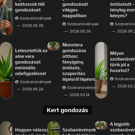
kaktuszok téli
gondozását
öntözését –
gondozását
világos
tényleg enn
nappaliban
kényes?
Szobanövények
Szobanövények
Szobanöv
2026.06.26.
2026.06.26.
2026.06.
Monstera
Leteszteltük az
gondozása
Milyen
aloe vera
otthon:
szobanövé
gondozását
fényigény,
tűrik jól a
minimális
öntözés,
huzatot?
odafigyeléssel
szaporítás
Szobanöv
lépésről lépésre
Szobanövények
2026.02.
Szobanövények
2026.06.24.
2026.03.14.
Kert gondozás
A legjobb
Hogyan válassz
Szobanövények
szobanövé