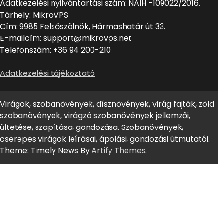
Adatkezelési nyilvántartási szám: NAIH -109022/2016.
Tárhely: MikroVPS
Cím: 9985 Felsőszölnök, Hármashatár út 33.
E-mailcím: support@mikrovps.net
Telefonszám: +36 94 200-210
Adatkezelési tájékoztató
Virágok, szobanövények, dísznövények, virág fajták, zöld
szobanövények, virágzó szobanövények jellemzői,
ültetése, szapítása, gondozása. Szobanövények,
cserepes virágok leírásai, ápolási, gondozási útmutatói.
Theme: Timely News By
Artify Themes
.