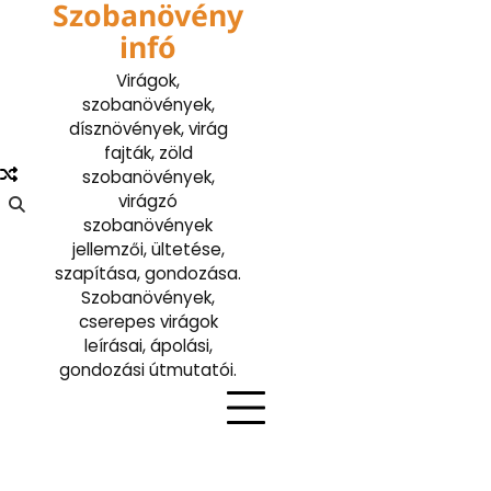
Szobanövény
Skip
to
infó
content
Virágok,
szobanövények,
dísznövények, virág
fajták, zöld
szobanövények,
virágzó
szobanövények
jellemzői, ültetése,
szapítása, gondozása.
Szobanövények,
cserepes virágok
leírásai, ápolási,
gondozási útmutatói.