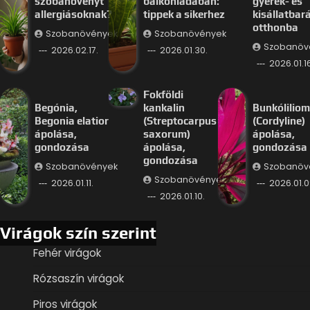
szobanövényt
balkonládában:
gyerek- és
allergiásoknak?
tippek a sikerhez
kisállatbar
otthonba
Szobanövények
Szobanövények
Szobanöv
2026.02.17.
2026.01.30.
2026.01.16
Fokföldi
Begónia,
kankalin
Bunkóliliom
Begonia elatior
(Streptocarpus
(Cordyline)
ápolása,
saxorum)
ápolása,
gondozása
ápolása,
gondozása
gondozása
Szobanövények
Szobanöv
Szobanövények
2026.01.11.
2026.01.0
2026.01.10.
Virágok szín szerint
Fehér virágok
Rózsaszín virágok
Piros virágok