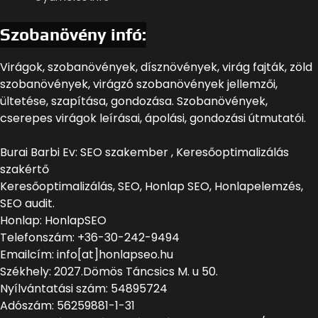
Szobanövény infó:
Virágok, szobanövények, dísznövények, virág fajták, zöld
szobanövények, virágzó szobanövények jellemzői,
ültetése, szapítása, gondozása. Szobanövények,
cserepes virágok leírásai, ápolási, gondozási útmutatói.
Burai Barbi Ev: SEO szakember , Keresőoptimalizálás
szakértő
Keresőoptimalizálás, SEO, Honlap SEO, Honlapelemzés,
SEO audit.
Honlap: HonlapSEO
Telefonszám: +36-30-242-9494
Emailcím: info[at]honlapseo.hu
Székhely: 2027.Dömös Táncsics M. u 50.
Nyílvántatási szám: 54895724
Adószám: 56259881-1-31