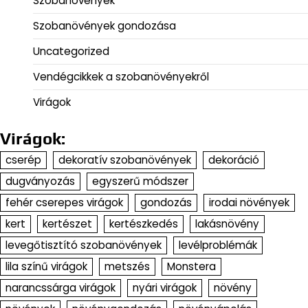
Szobanövények
Szobanövények gondozása
Uncategorized
Vendégcikkek a szobanövényekről
Virágok
Virágok:
cserép
dekoratív szobanövények
dekoráció
dugványozás
egyszerű módszer
fehér cserepes virágok
gondozás
irodai növények
kert
kertészet
kertészkedés
lakásnövény
levegőtisztító szobanövények
levélproblémák
lila színű virágok
metszés
Monstera
narancssárga virágok
nyári virágok
növény