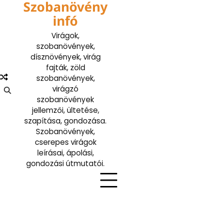
Szobanövény
Skip
to
infó
content
Virágok,
szobanövények,
dísznövények, virág
fajták, zöld
szobanövények,
virágzó
szobanövények
jellemzői, ültetése,
szapítása, gondozása.
Szobanövények,
cserepes virágok
leírásai, ápolási,
gondozási útmutatói.