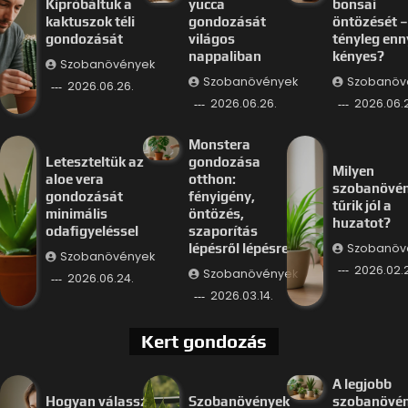
Kipróbáltuk a
yucca
bonsai
kaktuszok téli
gondozását
öntözését –
gondozását
világos
tényleg enn
nappaliban
kényes?
Szobanövények
Szobanövények
Szobanöv
2026.06.26.
2026.06.26.
2026.06.
Monstera
Leteszteltük az
gondozása
Milyen
aloe vera
otthon:
szobanövé
gondozását
fényigény,
tűrik jól a
minimális
öntözés,
huzatot?
odafigyeléssel
szaporítás
Szobanöv
lépésről lépésre
Szobanövények
2026.02.
Szobanövények
2026.06.24.
2026.03.14.
Kert gondozás
A legjobb
Hogyan válassz
Szobanövények
szobanövé