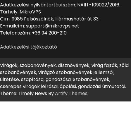
Adatkezelési nyilvántartási szám: NAIH -109022/2016.
Tárhely: MikroVPS
Cím: 9985 Felsőszölnök, Hármashatár út 33.
E-mailcím: support@mikrovps.net
Telefonszám: +36 94 200-210
Adatkezelési tájékoztató
Virágok, szobanövények, dísznövények, virág fajták, zöld
szobanövények, virágzó szobanövények jellemzői,
ültetése, szapítása, gondozása. Szobanövények,
cserepes virágok leírásai, ápolási, gondozási útmutatói.
Theme: Timely News By
Artify Themes
.