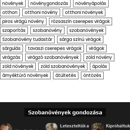
növények
növénygondozás
növényápolás
otthon
otthoni növény
otthoni növények
piros virágú növény
rózsaszín cserepes virágok
szaporítás
szobanövény
szobanövények
Szobanövény tudastár
sárga színű virágok
sárgulás
tavaszi cserepes virágok
virágok
virágzás
virágzó szobanövények
zöld növény
zöld növények
zöld szobanövények
ápolás
árnyéktűrő növények
átültetés
öntözés
Szobanövények gondozása
Leteszteltük a
Kipróbáltuk