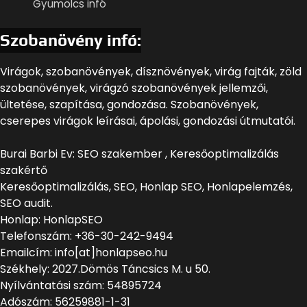
Gyümölcs infó
Szobanövény infó:
Virágok, szobanövények, dísznövények, virág fajták, zöld
szobanövények, virágzó szobanövények jellemzői,
ültetése, szapítása, gondozása. Szobanövények,
cserepes virágok leírásai, ápolási, gondozási útmutatói.
Burai Barbi Ev: SEO szakember , Keresőoptimalizálás
szakértő
Keresőoptimalizálás, SEO, Honlap SEO, Honlapelemzés,
SEO audit.
Honlap: HonlapSEO
Telefonszám: +36-30-242-9494
Emailcím: info[at]honlapseo.hu
Székhely: 2027.Dömös Táncsics M. u 50.
Nyílvántatási szám: 54895724
Adószám: 56259881-1-31