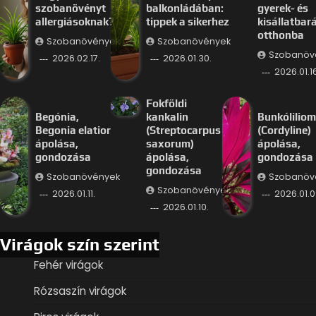
szobanövényt
balkonládában:
gyerek- és
allergiásoknak?
tippek a sikerhez
kisállatbar
otthonba
Szobanövények
Szobanövények
Szobanöv
2026.02.17.
2026.01.30.
2026.01.16
Fokföldi
Begónia,
kankalin
Bunkóliliom
Begonia elatior
(Streptocarpus
(Cordyline)
ápolása,
saxorum)
ápolása,
gondozása
ápolása,
gondozása
gondozása
Szobanövények
Szobanöv
Szobanövények
2026.01.11.
2026.01.0
2026.01.10.
Virágok szín szerint
Fehér virágok
Rózsaszín virágok