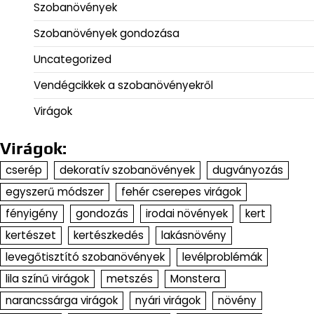
Szobanövények
Szobanövények gondozása
Uncategorized
Vendégcikkek a szobanövényekről
Virágok
Virágok:
cserép
dekoratív szobanövények
dugványozás
egyszerű módszer
fehér cserepes virágok
fényigény
gondozás
irodai növények
kert
kertészet
kertészkedés
lakásnövény
levegőtisztító szobanövények
levélproblémák
lila színű virágok
metszés
Monstera
narancssárga virágok
nyári virágok
növény