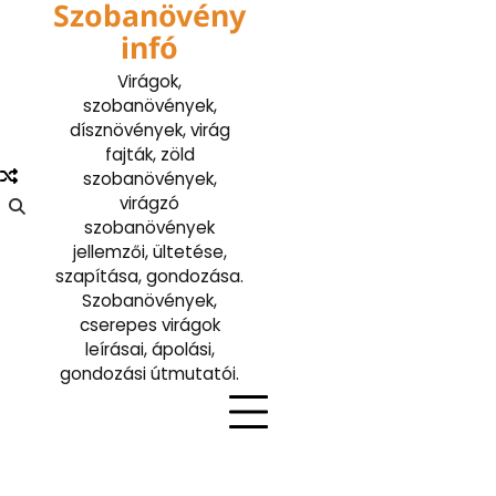
Szobanövény
Skip
to
infó
content
Virágok,
szobanövények,
dísznövények, virág
fajták, zöld
szobanövények,
virágzó
szobanövények
jellemzői, ültetése,
szapítása, gondozása.
Szobanövények,
cserepes virágok
leírásai, ápolási,
gondozási útmutatói.