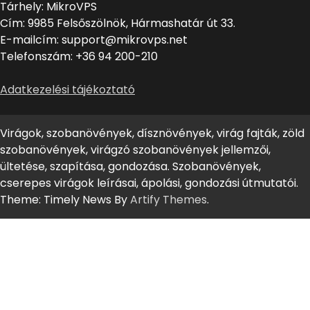
Tárhely: MikroVPS
Cím: 9985 Felsőszölnök, Hármashatár út 33.
E-mailcím: support@mikrovps.net
Telefonszám: +36 94 200-210
Adatkezelési tájékoztató
Virágok, szobanövények, dísznövények, virág fajták, zöld
szobanövények, virágzó szobanövények jellemzői,
ültetése, szapítása, gondozása. Szobanövények,
cserepes virágok leírásai, ápolási, gondozási útmutatói.
Theme: Timely News By
Artify Themes
.