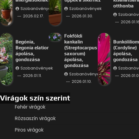
otthonba
Szobanövények
Szobanövények
Szobanöv
2026.02.17.
2026.01.30.
2026.01.16
Fokföldi
Begónia,
kankalin
Bunkóliliom
Begonia elatior
(Streptocarpus
(Cordyline)
ápolása,
saxorum)
ápolása,
gondozása
ápolása,
gondozása
gondozása
Szobanövények
Szobanöv
Szobanövények
2026.01.11.
2026.01.0
2026.01.10.
Virágok szín szerint
Fehér virágok
Rózsaszín virágok
Piros virágok