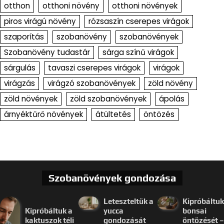
otthon
otthoni növény
otthoni növények
piros virágú növény
rózsaszín cserepes virágok
szaporítás
szobanövény
szobanövények
Szobanövény tudastár
sárga színű virágok
sárgulás
tavaszi cserepes virágok
virágok
virágzás
virágzó szobanövények
zöld növény
zöld növények
zöld szobanövények
ápolás
árnyéktűrő növények
átültetés
öntözés
Szobanövények gondozása
Leteszteltük a
Kipróbáltuk
Kipróbáltuk a
yucca
bonsai
kaktuszok téli
gondozását
öntözését –