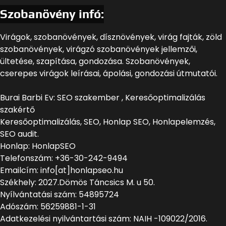
Szobanövény infó:
Virágok, szobanövények, dísznövények, virág fajták, zöld
szobanövények, virágzó szobanövények jellemzői,
ültetése, szapítása, gondozása. Szobanövények,
cserepes virágok leírásai, ápolási, gondozási útmutatói.
Burai Barbi Ev: SEO szakember , Keresőoptimalizálás
szakértő
Keresőoptimalizálás, SEO, Honlap SEO, Honlapelemzés,
SEO audit.
Honlap: HonlapSEO
Telefonszám: +36-30-242-9494
Emailcím: info[at]honlapseo.hu
Székhely: 2027.Dömös Táncsics M. u 50.
Nyílvántatási szám: 54895724
Adószám: 56259881-1-31
Adatkezelési nyilvántartási szám: NAIH -109022/2016.