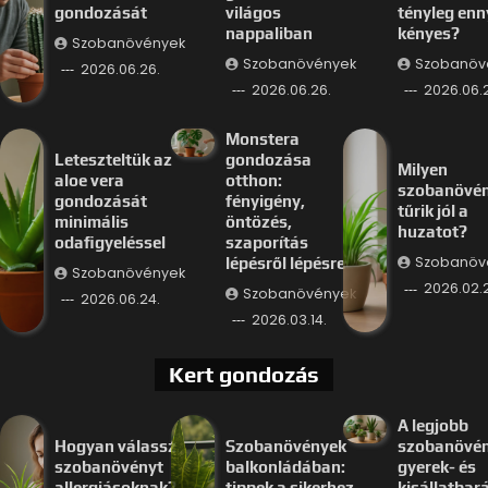
gondozását
világos
tényleg enn
nappaliban
kényes?
Szobanövények
Szobanövények
Szobanöv
2026.06.26.
2026.06.26.
2026.06.
Monstera
Leteszteltük az
gondozása
Milyen
aloe vera
otthon:
szobanövé
gondozását
fényigény,
tűrik jól a
minimális
öntözés,
huzatot?
odafigyeléssel
szaporítás
Szobanöv
lépésről lépésre
Szobanövények
2026.02.
Szobanövények
2026.06.24.
2026.03.14.
Kert gondozás
A legjobb
Hogyan válassz
Szobanövények
szobanövé
szobanövényt
balkonládában:
gyerek- és
allergiásoknak?
tippek a sikerhez
kisállatbar