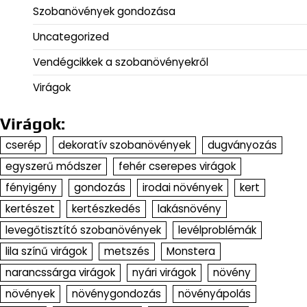
Szobanövények gondozása
Uncategorized
Vendégcikkek a szobanövényekről
Virágok
Virágok:
cserép
dekoratív szobanövények
dugványozás
egyszerű módszer
fehér cserepes virágok
fényigény
gondozás
irodai növények
kert
kertészet
kertészkedés
lakásnövény
levegőtisztító szobanövények
levélproblémák
lila színű virágok
metszés
Monstera
narancssárga virágok
nyári virágok
növény
növények
növénygondozás
növényápolás