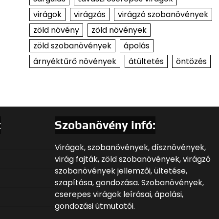
virágok
virágzás
virágzó szobanövények
zöld növény
zöld növények
zöld szobanövények
ápolás
árnyéktűrő növények
átültetés
öntözés
t
Szobanövény infó:
Virágok, szobanövények, dísznövények,
virág fajták, zöld szobanövények, virágzó
szobanövények jellemzői, ültetése,
szapítása, gondozása. Szobanövények,
cserepes virágok leírásai, ápolási,
gondozási útmutatói.