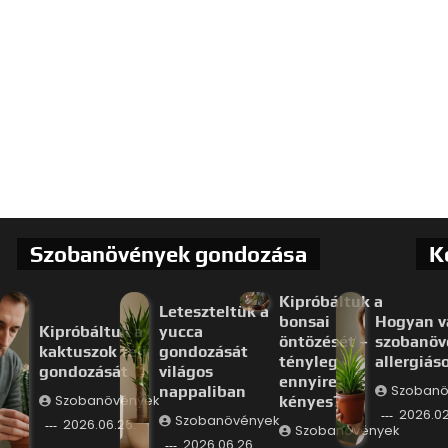
Szobanövények gondozása
K
Kipróbáltuk a
Leteszteltük a
bonsai
Hogyan v
Kipróbáltuk a
yucca
öntözését –
szobanöv
kaktuszok téli
gondozását
tényleg
allergiás
gondozását
világos
ennyire
nappaliban
Szobanö
Szobanövények
kényes?
2026.02
Szobanövények
2026.06.26.
Szobanövények
2026.06.26.