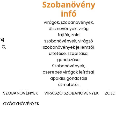
Szobanövény
Skip
to
infó
content
Virágok, szobanövények,
dísznövények, virág
fajták, zöld
szobanövények, virágzó
szobanövények jellemzői,
ültetése, szapítása,
gondozása.
Szobanövények,
cserepes virágok leírásai,
ápolási, gondozási
útmutatói.
SZOBANÖVÉNYEK
VIRÁGZÓ SZOBANÖVÉNYEK
ZÖLD
GYÓGYNÖVÉNYEK