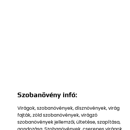
Szobanövény infó:
Virágok, szobanövények, dísznövények, virág
fajták, zöld szobanövények, virágzó
szobanövények jellemzői, ültetése, szapítása,
gondozása. Szobanövények, cserepes virágok