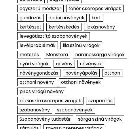
egyszerű módszer
fehér cserepes virágok
gondozás
irodai növények
kert
kertészet
kertészkedés
lakásnövény
levegőtisztító szobanövények
levélproblémák
lila színű virágok
metszés
Monstera
narancssárga virágok
nyári virágok
növény
növények
növénygondozás
növényápolás
otthon
otthoni növény
otthoni növények
piros virágú növény
rózsaszín cserepes virágok
szaporítás
szobanövény
szobanövények
Szobanövény tudastár
sárga színű virágok
sárgulás
tavaszi cserepes virágok