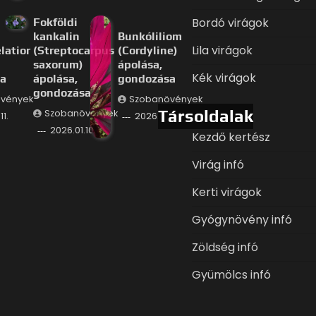
Bordó virágok
Fokföldi
kankalin
Bunkóliliom
Lila virágok
latior
(Streptocarpus
(Cordyline)
saxorum)
ápolása,
Kék virágok
a
ápolása,
gondozása
gondozása
vények
Szobanövények
Társoldalak
Szobanövények
11.
2026.01.09.
2026.01.10.
Kezdő kertész
Virág infó
Kerti virágok
Gyógynövény infó
Zöldség infó
Gyümölcs infó