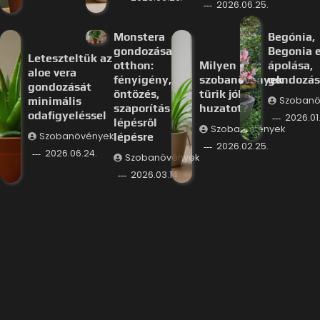
2026.06.25.
Monstera
Begónia,
gondozása
Begonia e
Leteszteltük az
otthon:
Milyen
ápolása,
aloe vera
fényigény,
szobanövények
gondozás
gondozását
öntözés,
tűrik jól a
minimális
Szobanö
szaporítás
huzatot?
odafigyeléssel
2026.01.
lépésről
Szobanövények
Szobanövények
lépésre
2026.02.25.
2026.06.24.
Szobanövények
2026.03.14.