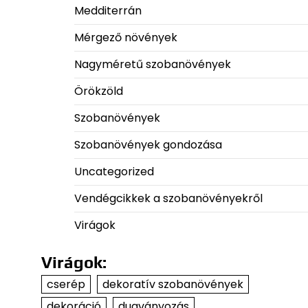
Medditerrán
Mérgező növények
Nagyméretű szobanövények
Örökzöld
Szobanövények
Szobanövények gondozása
Uncategorized
Vendégcikkek a szobanövényekről
Virágok
Virágok:
cserép
dekoratív szobanövények
dekoráció
dugványozás