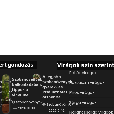
ert gondozás
Virágok szín szerin
Fehér virágok
A legjobb
Szobanövények
álassz
szobanövények
Rózsaszín virágok
balkonládában:
ényt
gyerek- és
tippek a
oknak?
kisállatbarát
Piros virágok
sikerhez
otthonba
vények
Sárga virágok
Szobanövények
Szobanövények
.17.
2026.01.30.
2026.01.16.
Narancssárga virágok