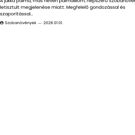
A jukka pálma, más néven pálmaliliom, népszerű szobanövé
letisztult megjelenése miatt. Megfelelő gondozással és
szaporítással…
Szobanövények
2026.01.01.