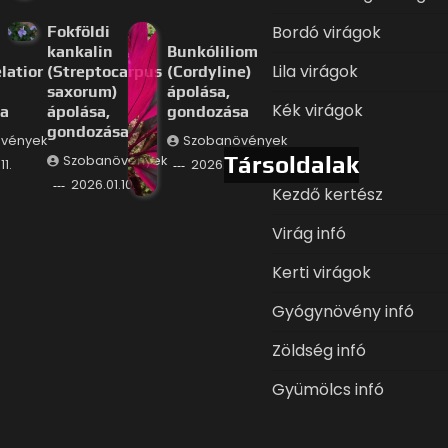
Bordó virágok
Fokföldi
kankalin
Bunkóliliom
Lila virágok
latior
(Streptocarpus
(Cordyline)
saxorum)
ápolása,
Kék virágok
a
ápolása,
gondozása
gondozása
vények
Szobanövények
Társoldalak
Szobanövények
11.
2026.01.09.
2026.01.10.
Kezdő kertész
Virág infó
Kerti virágok
Gyógynövény infó
Zöldség infó
Gyümölcs infó