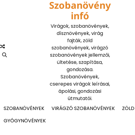
Szobanövény
Skip
to
infó
content
Virágok, szobanövények,
dísznövények, virág
fajták, zöld
szobanövények, virágzó
szobanövények jellemzői,
ültetése, szapítása,
gondozása.
Szobanövények,
cserepes virágok leírásai,
ápolási, gondozási
útmutatói.
SZOBANÖVÉNYEK
VIRÁGZÓ SZOBANÖVÉNYEK
ZÖLD
GYÓGYNÖVÉNYEK