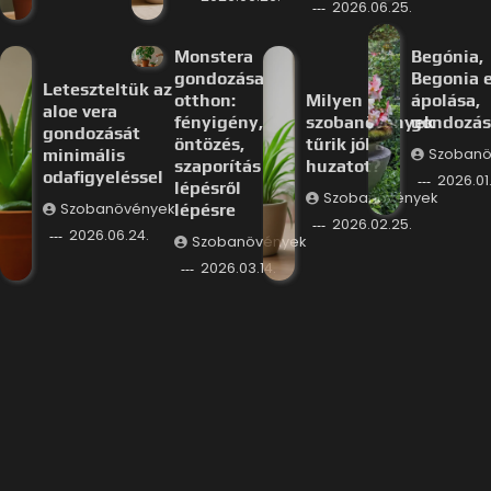
2026.06.25.
Monstera
Begónia,
gondozása
Begonia e
Leteszteltük az
otthon:
Milyen
ápolása,
aloe vera
fényigény,
szobanövények
gondozás
gondozását
öntözés,
tűrik jól a
minimális
Szobanö
szaporítás
huzatot?
odafigyeléssel
2026.01.
lépésről
Szobanövények
Szobanövények
lépésre
2026.02.25.
2026.06.24.
Szobanövények
2026.03.14.