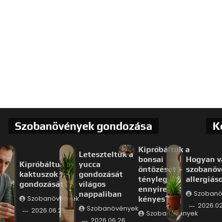
Szobanövények gondozása
K
Kipróbáltuk a
Leteszteltük a
bonsai
Hogyan v
Kipróbáltuk a
yucca
öntözését –
szobanöv
kaktuszok téli
gondozását
tényleg
allergiás
gondozását
világos
ennyire
nappaliban
Szobanö
Szobanövények
kényes?
2026.02
Szobanövények
2026.06.26.
Szobanövények
2026.06.26.