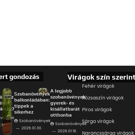
ert gondozás
Virágok szín szerin
Fehér virágok
A legjobb
Szobanövények
álassz
szobanövények
Rózsaszín virágok
balkonládában:
ényt
gyerek- és
tippek a
oknak?
kisállatbarát
Piros virágok
sikerhez
otthonba
vények
Sárga virágok
Szobanövények
Szobanövények
.17.
2026.01.30.
2026.01.16.
Narancssárga virágok