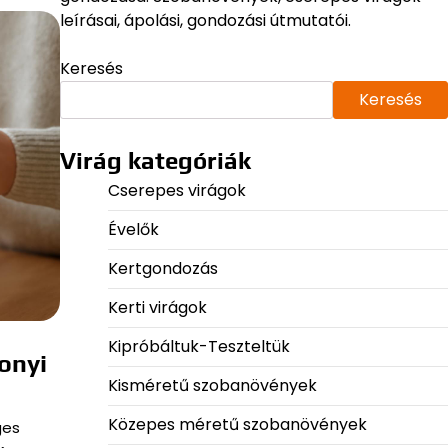
leírásai, ápolási, gondozási útmutatói.
Keresés
Keresés
Virág kategóriák
Cserepes virágok
Évelők
Kertgondozás
Kerti virágok
Kipróbáltuk-Teszteltük
onyi
Kisméretű szobanövények
Közepes méretű szobanövények
ges