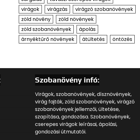
virágok
virágzás
virágzó szobanövények
zöld növény
zöld növények
zöld szobanövények
ápolás
árnyéktűrő növények
átültetés
öntözés
t
Szobanövény infó:
Virágok, szobanövények, dísznövények,
virág fajták, zöld szobanövények, virágzó
szobanövények jellemzői, ültetése,
szapítása, gondozása. Szobanövények,
cserepes virágok leírásai, ápolási,
gondozási útmutatói.