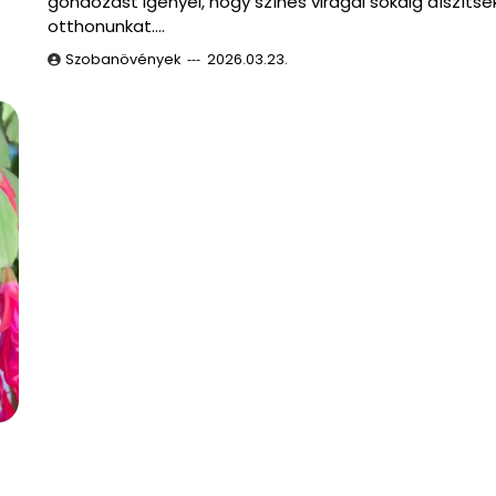
gondozást igényel, hogy színes virágai sokáig díszítsé
otthonunkat.…
Szobanövények
2026.03.23.