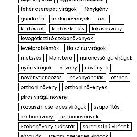
fehér cserepes virágok
fényigény
gondozás
irodai növények
kert
kertészet
kertészkedés
lakásnövény
levegőtisztító szobanövények
levélproblémák
lila színű virágok
metszés
Monstera
narancssárga virágok
nyári virágok
növény
növények
növénygondozás
növényápolás
otthon
otthoni növény
otthoni növények
piros virágú növény
rózsaszín cserepes virágok
szaporítás
szobanövény
szobanövények
Szobanövény tudastár
sárga színű virágok
sárgulás
tavaszi cserepes virágok