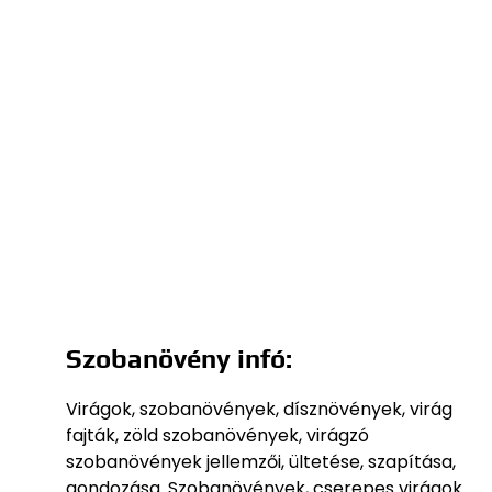
Szobanövény infó:
Virágok, szobanövények, dísznövények, virág
fajták, zöld szobanövények, virágzó
szobanövények jellemzői, ültetése, szapítása,
gondozása. Szobanövények, cserepes virágok