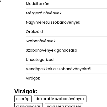
k
Medditerrán
Mérgező növények
Nagyméretű szobanövények
Örökzöld
Szobanövények
Szobanövények gondozása
Uncategorized
Vendégcikkek a szobanövényekről
Virágok
Virágok:
cserép
dekoratív szobanövények
dugványozás
egyszerű módszer