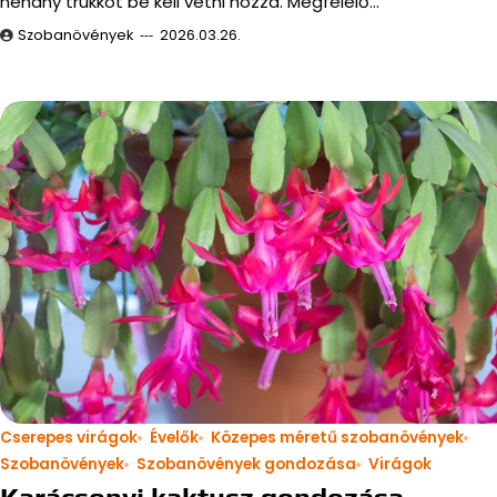
néhány trükköt be kell vetni hozzá. Megfelelő…
Szobanövények
2026.03.26.
Cserepes virágok
Évelők
Közepes méretű szobanövények
Szobanövények
Szobanövények gondozása
Virágok