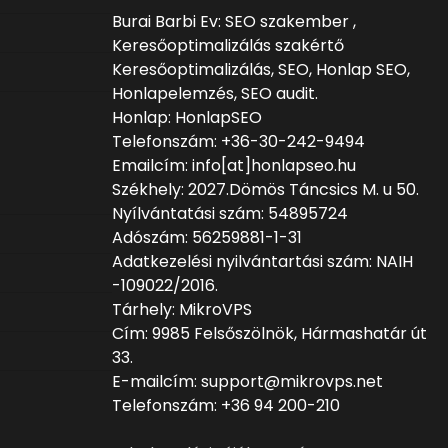
Burai Barbi Ev: SEO szakember ,
Keresőoptimalizálás szakértő
Keresőoptimalizálás, SEO, Honlap SEO,
Honlapelemzés, SEO audit.
Honlap: HonlapSEO
Telefonszám: +36-30-242-9494
Emailcím: info[at]honlapseo.hu
Székhely: 2027.Dömös Táncsics M. u 50.
Nyílvántatási szám: 54895724
Adószám: 56259881-1-31
Adatkezelési nyilvántartási szám: NAIH
-109022/2016.
Tárhely: MikroVPS
Cím: 9985 Felsőszölnök, Hármashatár út
33.
E-mailcím: support@mikrovps.net
Telefonszám: +36 94 200-210