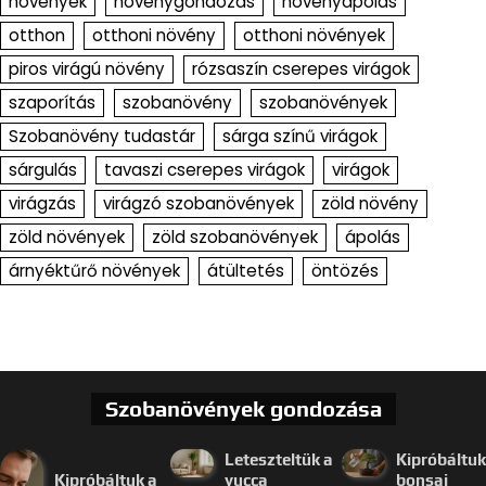
növények
növénygondozás
növényápolás
otthon
otthoni növény
otthoni növények
piros virágú növény
rózsaszín cserepes virágok
szaporítás
szobanövény
szobanövények
Szobanövény tudastár
sárga színű virágok
sárgulás
tavaszi cserepes virágok
virágok
virágzás
virágzó szobanövények
zöld növény
zöld növények
zöld szobanövények
ápolás
árnyéktűrő növények
átültetés
öntözés
Szobanövények gondozása
Leteszteltük a
Kipróbáltuk
Kipróbáltuk a
yucca
bonsai