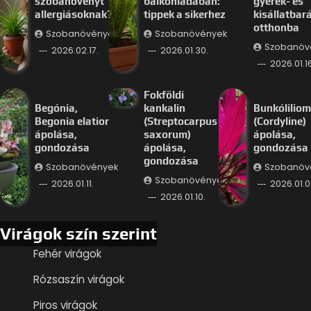
szobanövényt
balkonládában:
gyerek- és
allergiásoknak?
tippek a sikerhez
kisállatbar
otthonba
Szobanövények
Szobanövények
Szobanöv
2026.02.17.
2026.01.30.
2026.01.16
Fokföldi
Begónia,
kankalin
Bunkóliliom
Begonia elatior
(Streptocarpus
(Cordyline)
ápolása,
saxorum)
ápolása,
gondozása
ápolása,
gondozása
gondozása
Szobanövények
Szobanöv
Szobanövények
2026.01.11.
2026.01.0
2026.01.10.
Virágok szín szerint
Fehér virágok
Rózsaszín virágok
Piros virágok