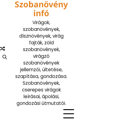
Szobanövény
Skip
to
infó
content
Virágok,
szobanövények,
dísznövények, virág
fajták, zöld
szobanövények,
virágzó
szobanövények
jellemzői, ültetése,
szapítása, gondozása.
Szobanövények,
cserepes virágok
leírásai, ápolási,
gondozási útmutatói.