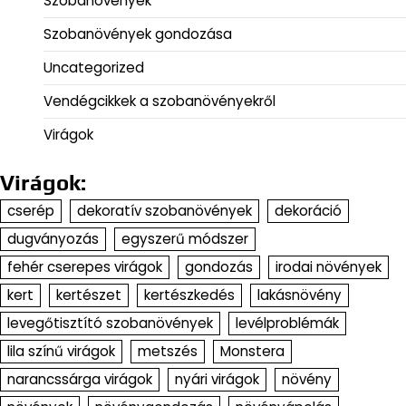
Szobanövények
Szobanövények gondozása
Uncategorized
Vendégcikkek a szobanövényekről
Virágok
Virágok:
cserép
dekoratív szobanövények
dekoráció
dugványozás
egyszerű módszer
fehér cserepes virágok
gondozás
irodai növények
kert
kertészet
kertészkedés
lakásnövény
levegőtisztító szobanövények
levélproblémák
lila színű virágok
metszés
Monstera
narancssárga virágok
nyári virágok
növény