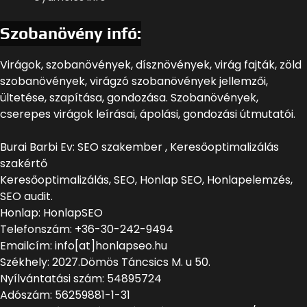
Szobanövény infó:
Virágok, szobanövények, dísznövények, virág fajták, zöld
szobanövények, virágzó szobanövények jellemzői,
ültetése, szapítása, gondozása. Szobanövények,
cserepes virágok leírásai, ápolási, gondozási útmutatói.
Burai Barbi Ev: SEO szakember , Keresőoptimalizálás
szakértő
Keresőoptimalizálás, SEO, Honlap SEO, Honlapelemzés,
SEO audit.
Honlap: HonlapSEO
Telefonszám: +36-30-242-9494
Emailcím: info[at]honlapseo.hu
Székhely: 2027.Dömös Táncsics M. u 50.
Nyílvántatási szám: 54895724
Adószám: 56259881-1-31