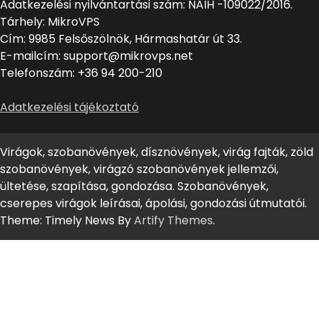
Adatkezelési nyilvántartási szám: NAIH -109022/2016.
Tárhely: MikroVPS
Cím: 9985 Felsőszölnök, Hármashatár út 33.
E-mailcím: support@mikrovps.net
Telefonszám: +36 94 200-210
Adatkezelési tájékoztató
Virágok, szobanövények, dísznövények, virág fajták, zöld
szobanövények, virágzó szobanövények jellemzői,
ültetése, szapítása, gondozása. Szobanövények,
cserepes virágok leírásai, ápolási, gondozási útmutatói.
Theme: Timely News By
Artify Themes
.