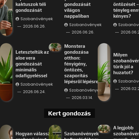
kaktuszok téli
gondozását
öntözését –
gondozását
világos
tényleg enn
nappaliban
kényes?
Szobanövények
Szobanövények
Szobanöv
2026.06.26.
2026.06.26.
2026.06.
Monstera
Leteszteltük az
gondozása
Milyen
aloe vera
otthon:
szobanövé
gondozását
fényigény,
tűrik jól a
minimális
öntözés,
huzatot?
odafigyeléssel
szaporítás
Szobanöv
lépésről lépésre
Szobanövények
2026.02.
Szobanövények
2026.06.24.
2026.03.14.
Kert gondozás
A legjobb
Hogyan válassz
Szobanövények
szobanövé