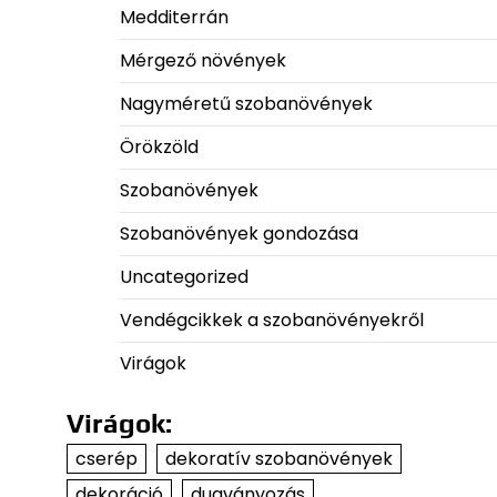
Medditerrán
Mérgező növények
Nagyméretű szobanövények
Örökzöld
Szobanövények
Szobanövények gondozása
Uncategorized
Vendégcikkek a szobanövényekről
Virágok
Virágok:
cserép
dekoratív szobanövények
dekoráció
dugványozás