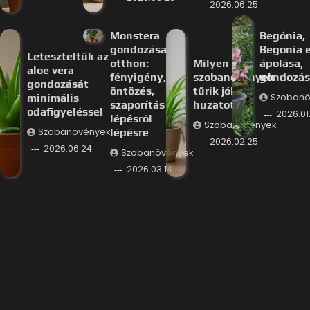
2026.06.25.
Monstera
Begónia,
gondozása
Begonia e
Leteszteltük az
otthon:
Milyen
ápolása,
aloe vera
fényigény,
szobanövények
gondozás
gondozását
öntözés,
tűrik jól a
minimális
Szobanö
szaporítás
huzatot?
odafigyeléssel
2026.01.
lépésről
Szobanövények
Szobanövények
lépésre
2026.02.25.
2026.06.24.
Szobanövények
2026.03.14.