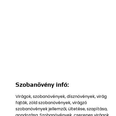
Szobanövény infó:
Virágok, szobanövények, dísznövények, virág
fajták, zöld szobanövények, virágzó
szobanövények jellemzői, ültetése, szapítása,
gondozása. Szobanövények, cserepes virágok