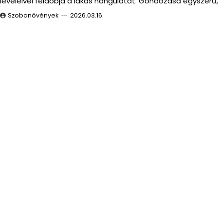
leveleivel feldobja a lakás hangulatát. Gondozása egyszerű
Szobanövények
2026.03.16.