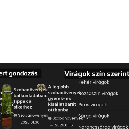
ert gondozás
Virágok szín szerin
Fehér virágok
A legjobb
Szobanövények
álassz
szobanövények
Rózsaszín virágok
balkonládában:
ényt
gyerek- és
tippek a
oknak?
kisállatbarát
Piros virágok
sikerhez
otthonba
vények
Sárga virágok
Szobanövények
Szobanövények
.17.
2026.01.30.
2026.01.16.
Narancssárga virágok