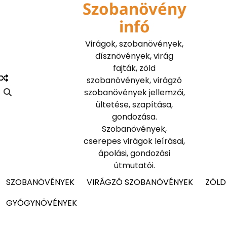
Szobanövény
Skip
to
infó
content
Virágok, szobanövények,
dísznövények, virág
fajták, zöld
szobanövények, virágzó
szobanövények jellemzői,
ültetése, szapítása,
gondozása.
Szobanövények,
cserepes virágok leírásai,
ápolási, gondozási
útmutatói.
SZOBANÖVÉNYEK
VIRÁGZÓ SZOBANÖVÉNYEK
ZÖLD
GYÓGYNÖVÉNYEK