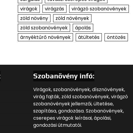
virágok
virágzás
virágzó szobanövények
zöld növény
zöld növények
zöld szobanövények
ápolás
árnyéktűrő növények
átültetés
öntözés
t
Szobanövény infó:
Virágok, szobanövények, dísznövények,
virág fajták, zöld szobanövények, virágzó
szobanövények jellemzői, ültetése,
szapítása, gondozása. Szobanövények,
cserepes virágok leírásai, ápolási,
gondozási útmutatói.