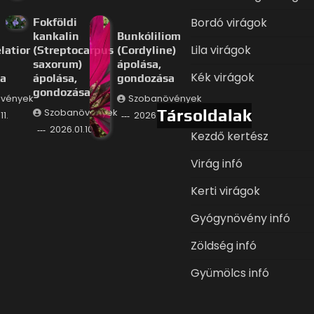
Bordó virágok
Fokföldi
kankalin
Bunkóliliom
Lila virágok
latior
(Streptocarpus
(Cordyline)
saxorum)
ápolása,
Kék virágok
a
ápolása,
gondozása
gondozása
vények
Szobanövények
Társoldalak
Szobanövények
11.
2026.01.09.
2026.01.10.
Kezdő kertész
Virág infó
Kerti virágok
Gyógynövény infó
Zöldség infó
Gyümölcs infó