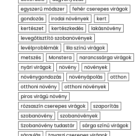
egyszerű módszer
fehér cserepes virágok
gondozás
irodai növények
kert
kertészet
kertészkedés
lakásnövény
levegőtisztító szobanövények
levélproblémák
lila színű virágok
metszés
Monstera
narancssárga virágok
nyári virágok
növény
növények
növénygondozás
növényápolás
otthon
otthoni növény
otthoni növények
piros virágú növény
rózsaszín cserepes virágok
szaporítás
szobanövény
szobanövények
Szobanövény tudastár
sárga színű virágok
sárgulás
tavaszi cserepes virágok