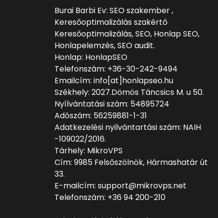
Burai Barbi Ev: SEO szakember ,
Keresőoptimalizálás szakértő
Keresőoptimalizálás, SEO, Honlap SEO,
Honlapelemzés, SEO audit.
Honlap: HonlapSEO
Telefonszám: +36-30-242-9494
Emailcím: info[at]honlapseo.hu
Székhely: 2027.Dömös Táncsics M. u 50.
Nyílvántatási szám: 54895724
Adószám: 56259881-1-31
Adatkezelési nyilvántartási szám: NAIH
-109022/2016.
Tárhely: MikroVPS
Cím: 9985 Felsőszölnök, Hármashatár út
33.
E-mailcím: support@mikrovps.net
Telefonszám: +36 94 200-210