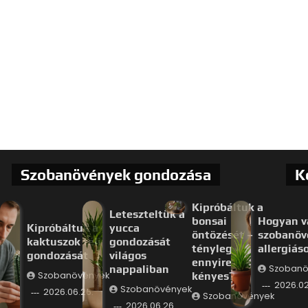
Szobanövények gondozása
K
Kipróbáltuk a
Leteszteltük a
bonsai
Hogyan v
Kipróbáltuk a
yucca
öntözését –
szobanöv
kaktuszok téli
gondozását
tényleg
allergiás
gondozását
világos
ennyire
nappaliban
Szobanö
Szobanövények
kényes?
2026.02
Szobanövények
2026.06.26.
Szobanövények
2026.06.26.