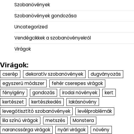
Szobanövények
Szobanövények gondozása
Uncategorized
Vendégcikkek a szobanövényekről
Virágok
Virágok:
cserép
dekoratív szobanövények
dugványozás
egyszerű módszer
fehér cserepes virágok
fényigény
gondozás
irodai növények
kert
kertészet
kertészkedés
lakásnövény
levegőtisztító szobanövények
levélproblémák
lila színű virágok
metszés
Monstera
narancssárga virágok
nyári virágok
növény