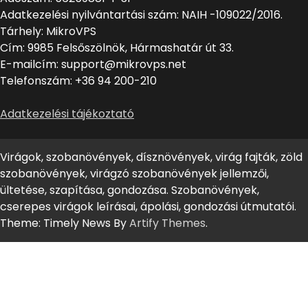
Adatkezelési nyilvántartási szám: NAIH -109022/2016.
Tárhely: MikroVPS
Cím: 9985 Felsőszölnök, Hármashatár út 33.
E-mailcím: support@mikrovps.net
Telefonszám: +36 94 200-210
Adatkezelési tájékoztató
Virágok, szobanövények, dísznövények, virág fajták, zöld
szobanövények, virágzó szobanövények jellemzői,
ültetése, szapítása, gondozása. Szobanövények,
cserepes virágok leírásai, ápolási, gondozási útmutatói.
Theme: Timely News By
Artify Themes
.