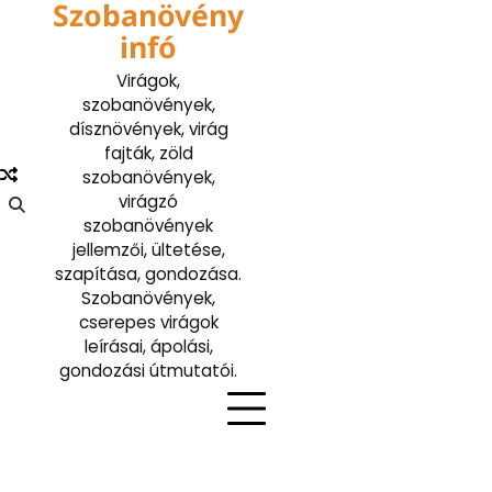
Szobanövény
Skip
to
infó
content
Virágok,
szobanövények,
dísznövények, virág
fajták, zöld
szobanövények,
virágzó
szobanövények
jellemzői, ültetése,
szapítása, gondozása.
Szobanövények,
cserepes virágok
leírásai, ápolási,
gondozási útmutatói.