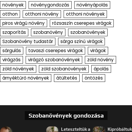
növények
növénygondozás
növényápolás
otthon
otthoni növény
otthoni növények
piros virágú növény
rózsaszín cserepes virágok
szaporítás
szobanövény
szobanövények
Szobanövény tudastár
sárga színű virágok
sárgulás
tavaszi cserepes virágok
virágok
virágzás
virágzó szobanövények
zöld növény
zöld növények
zöld szobanövények
ápolás
árnyéktűrő növények
átültetés
öntözés
Szobanövények gondozása
Leteszteltük a
Kipróbáltuk