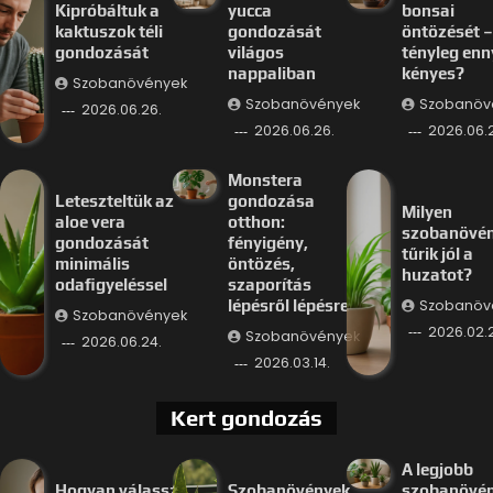
Kipróbáltuk a
yucca
bonsai
kaktuszok téli
gondozását
öntözését –
gondozását
világos
tényleg enn
nappaliban
kényes?
Szobanövények
Szobanövények
Szobanöv
2026.06.26.
2026.06.26.
2026.06.
Monstera
Leteszteltük az
gondozása
Milyen
aloe vera
otthon:
szobanövé
gondozását
fényigény,
tűrik jól a
minimális
öntözés,
huzatot?
odafigyeléssel
szaporítás
Szobanöv
lépésről lépésre
Szobanövények
2026.02.
Szobanövények
2026.06.24.
2026.03.14.
Kert gondozás
A legjobb
Hogyan válassz
Szobanövények
szobanövé