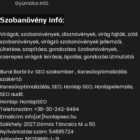
Gyümölcs infó
Szobanövény infó:
Virágok, szobanövények, dísznövények, virág fajták, zöld
szobanövények, virágzó szobanövények jellemzői,
ültetése, szapítása, gondozása. Szobanövények,
cserepes virágok leírásai, ápolási, gondozási útmutatói.
Burai Barbi Ev: SEO szakember , Keresőoptimalizálás
szakértő
Keresőoptimalizálás, SEO, Honlap SEO, Honlapelemzés,
SEO audit.
Honlap: HonlapSEO
Telefonszám: +36-30-242-9494
Emailcím: info[at]honlapseo.hu
Székhely: 2027.Dömös Táncsics M. u 50.
Nyílvántatási szám: 54895724
Adószám: 56259881-1-31