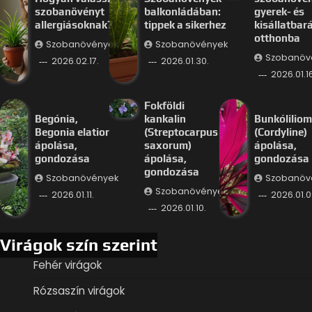
szobanövényt
balkonládában:
gyerek- és
allergiásoknak?
tippek a sikerhez
kisállatbar
otthonba
Szobanövények
Szobanövények
Szobanöv
2026.02.17.
2026.01.30.
2026.01.16
Fokföldi
Begónia,
kankalin
Bunkóliliom
Begonia elatior
(Streptocarpus
(Cordyline)
ápolása,
saxorum)
ápolása,
gondozása
ápolása,
gondozása
gondozása
Szobanövények
Szobanöv
Szobanövények
2026.01.11.
2026.01.0
2026.01.10.
Virágok szín szerint
Fehér virágok
Rózsaszín virágok