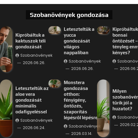
Szobanövények gondozása
Leteszteltük a
Kipróbáltuk
Kipróbáltuk a
yucca
bonsai
kaktuszok téli
gondozását
öntözését –
gondozását
világos
tényleg enn
nappaliban
kényes?
Szobanövények
Szobanövények
Szobanöv
2026.06.26.
2026.06.26.
2026.06.
Monstera
Leteszteltük az
gondozása
Milyen
aloe vera
otthon:
szobanövé
gondozását
fényigény,
tűrik jól a
minimális
öntözés,
huzatot?
odafigyeléssel
szaporítás
Szobanöv
lépésről lépésre
Szobanövények
2026.02.
Szobanövények
2026.06.24.
2026.03.14.