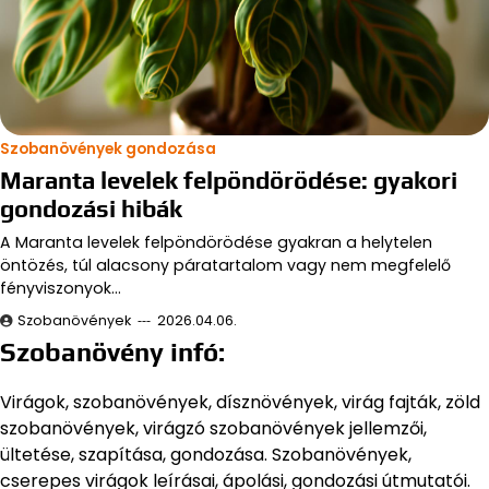
Szobanövények gondozása
Maranta levelek felpöndörödése: gyakori
gondozási hibák
A Maranta levelek felpöndörödése gyakran a helytelen
öntözés, túl alacsony páratartalom vagy nem megfelelő
fényviszonyok…
Szobanövények
2026.04.06.
Szobanövény infó:
Virágok, szobanövények, dísznövények, virág fajták, zöld
szobanövények, virágzó szobanövények jellemzői,
ültetése, szapítása, gondozása. Szobanövények,
cserepes virágok leírásai, ápolási, gondozási útmutatói.