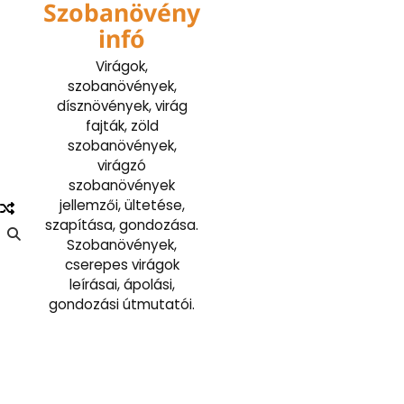
Szobanövény
Skip
to
infó
content
Virágok,
szobanövények,
dísznövények, virág
fajták, zöld
szobanövények,
virágzó
szobanövények
jellemzői, ültetése,
szapítása, gondozása.
Szobanövények,
cserepes virágok
leírásai, ápolási,
gondozási útmutatói.