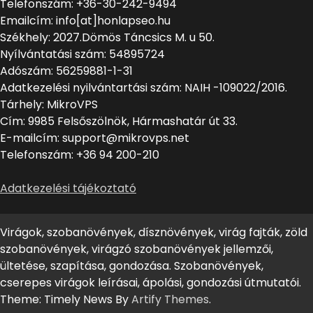
Telefonszám: +36-30-242-9494
Emailcím: info[at]honlapseo.hu
Székhely: 2027.Dömös Táncsics M. u 50.
Nyílvántatási szám: 54895724
Adószám: 56259881-1-31
Adatkezelési nyilvántartási szám: NAIH -109022/2016.
Tárhely: MikroVPS
Cím: 9985 Felsőszölnök, Hármashatár út 33.
E-mailcím: support@mikrovps.net
Telefonszám: +36 94 200-210
Adatkezelési tájékoztató
Virágok, szobanövények, dísznövények, virág fajták, zöld
szobanövények, virágzó szobanövények jellemzői,
ültetése, szapítása, gondozása. Szobanövények,
cserepes virágok leírásai, ápolási, gondozási útmutatói.
Theme: Timely News By
Artify Themes
.