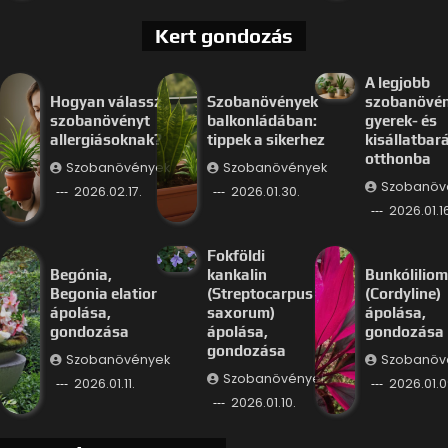
Kert gondozás
A legjobb
Hogyan válassz
Szobanövények
szobanövé
szobanövényt
balkonládában:
gyerek- és
allergiásoknak?
tippek a sikerhez
kisállatbar
otthonba
Szobanövények
Szobanövények
Szobanöv
2026.02.17.
2026.01.30.
2026.01.16
Fokföldi
Begónia,
kankalin
Bunkóliliom
Begonia elatior
(Streptocarpus
(Cordyline)
ápolása,
saxorum)
ápolása,
gondozása
ápolása,
gondozása
gondozása
Szobanövények
Szobanöv
Szobanövények
2026.01.11.
2026.01.0
2026.01.10.