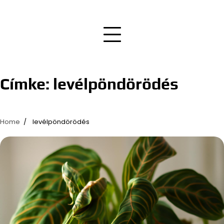
Címke:
levélpöndörödés
Home
levélpöndörödés