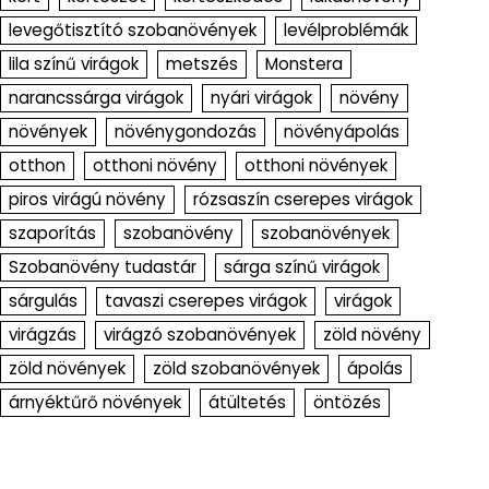
levegőtisztító szobanövények
levélproblémák
lila színű virágok
metszés
Monstera
narancssárga virágok
nyári virágok
növény
növények
növénygondozás
növényápolás
otthon
otthoni növény
otthoni növények
piros virágú növény
rózsaszín cserepes virágok
szaporítás
szobanövény
szobanövények
Szobanövény tudastár
sárga színű virágok
sárgulás
tavaszi cserepes virágok
virágok
virágzás
virágzó szobanövények
zöld növény
zöld növények
zöld szobanövények
ápolás
árnyéktűrő növények
átültetés
öntözés