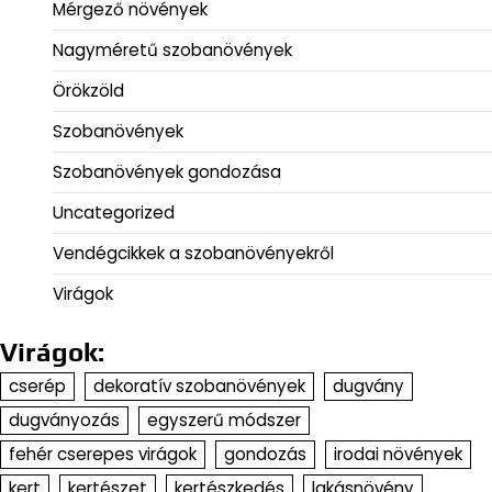
Mérgező növények
Nagyméretű szobanövények
Örökzöld
Szobanövények
Szobanövények gondozása
Uncategorized
Vendégcikkek a szobanövényekről
Virágok
Virágok:
cserép
dekoratív szobanövények
dugvány
dugványozás
egyszerű módszer
fehér cserepes virágok
gondozás
irodai növények
kert
kertészet
kertészkedés
lakásnövény