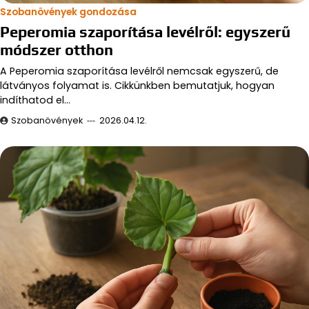
Szobanövények gondozása
Peperomia szaporítása levélről: egyszerű
módszer otthon
A Peperomia szaporítása levélről nemcsak egyszerű, de
látványos folyamat is. Cikkünkben bemutatjuk, hogyan
indíthatod el…
Szobanövények
2026.04.12.