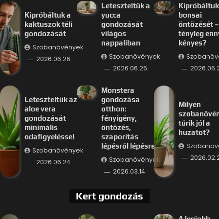
Leteszteltük a
Kipróbáltuk
Kipróbáltuk a
yucca
bonsai
kaktuszok téli
gondozását
öntözését –
gondozását
világos
tényleg enn
nappaliban
kényes?
Szobanövények
Szobanövények
Szobanöv
2026.06.26.
2026.06.26.
2026.06.
Monstera
Leteszteltük az
gondozása
Milyen
aloe vera
otthon:
szobanövé
gondozását
fényigény,
tűrik jól a
minimális
öntözés,
huzatot?
odafigyeléssel
szaporítás
Szobanöv
lépésről lépésre
Szobanövények
2026.02.
Szobanövények
2026.06.24.
2026.03.14.
Kert gondozás
A legjobb