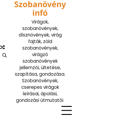
Szobanövény
Skip
to
infó
content
Virágok,
szobanövények,
dísznövények, virág
fajták, zöld
szobanövények,
virágzó
szobanövények
jellemzői, ültetése,
szapítása, gondozása.
Szobanövények,
cserepes virágok
leírásai, ápolási,
gondozási útmutatói.