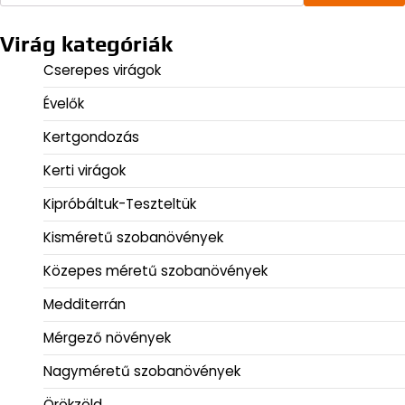
Virág kategóriák
Cserepes virágok
Évelők
Kertgondozás
Kerti virágok
Kipróbáltuk-Teszteltük
Kisméretű szobanövények
Közepes méretű szobanövények
Medditerrán
Mérgező növények
Nagyméretű szobanövények
Örökzöld