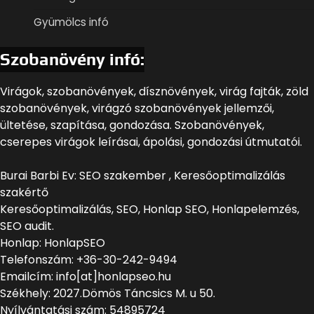
Gyümölcs infó
Szobanövény infó:
Virágok, szobanövények, dísznövények, virág fajták, zöld
szobanövények, virágzó szobanövények jellemzői,
ültetése, szapítása, gondozása. Szobanövények,
cserepes virágok leírásai, ápolási, gondozási útmutatói.
Burai Barbi Ev: SEO szakember , Keresőoptimalizálás
szakértő
Keresőoptimalizálás, SEO, Honlap SEO, Honlapelemzés,
SEO audit.
Honlap: HonlapSEO
Telefonszám: +36-30-242-9494
Emailcím: info[at]honlapseo.hu
Székhely: 2027.Dömös Táncsics M. u 50.
Nyílvántatási szám: 54895724