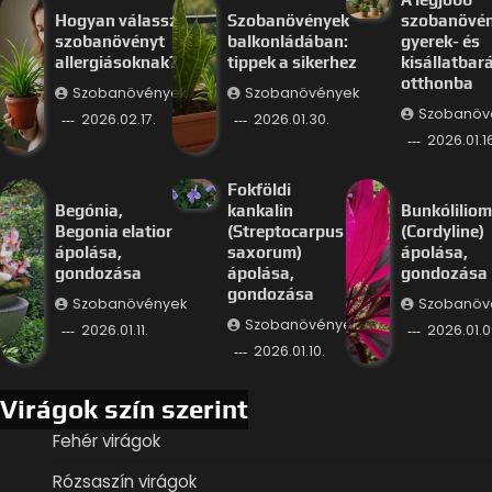
Hogyan válassz
Szobanövények
szobanövé
szobanövényt
balkonládában:
gyerek- és
allergiásoknak?
tippek a sikerhez
kisállatbar
otthonba
Szobanövények
Szobanövények
Szobanöv
2026.02.17.
2026.01.30.
2026.01.16
Fokföldi
Begónia,
kankalin
Bunkóliliom
Begonia elatior
(Streptocarpus
(Cordyline)
ápolása,
saxorum)
ápolása,
gondozása
ápolása,
gondozása
gondozása
Szobanövények
Szobanöv
Szobanövények
2026.01.11.
2026.01.0
2026.01.10.
Virágok szín szerint
Fehér virágok
Rózsaszín virágok