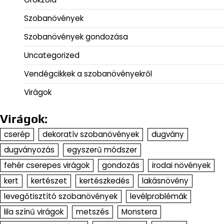
Szobanövények
Szobanövények gondozása
Uncategorized
Vendégcikkek a szobanövényekről
Virágok
Virágok:
cserép
dekoratív szobanövények
dugvány
dugványozás
egyszerű módszer
fehér cserepes virágok
gondozás
irodai növények
kert
kertészet
kertészkedés
lakásnövény
levegőtisztító szobanövények
levélproblémák
lila színű virágok
metszés
Monstera