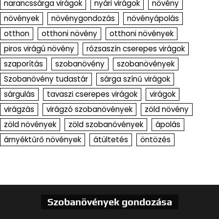
narancssárga virágok
nyári virágok
növény
növények
növénygondozás
növényápolás
otthon
otthoni növény
otthoni növények
piros virágú növény
rózsaszín cserepes virágok
szaporítás
szobanövény
szobanövények
Szobanövény tudastár
sárga színű virágok
sárgulás
tavaszi cserepes virágok
virágok
virágzás
virágzó szobanövények
zöld növény
zöld növények
zöld szobanövények
ápolás
árnyéktűrő növények
átültetés
öntözés
Szobanövények gondozása