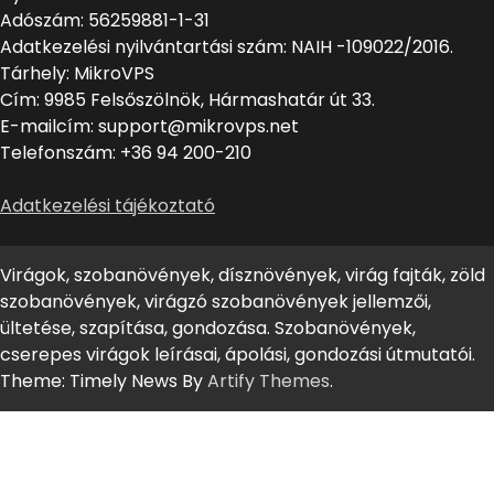
Adószám: 56259881-1-31
Adatkezelési nyilvántartási szám: NAIH -109022/2016.
Tárhely: MikroVPS
Cím: 9985 Felsőszölnök, Hármashatár út 33.
E-mailcím: support@mikrovps.net
Telefonszám: +36 94 200-210
Adatkezelési tájékoztató
Virágok, szobanövények, dísznövények, virág fajták, zöld
szobanövények, virágzó szobanövények jellemzői,
ültetése, szapítása, gondozása. Szobanövények,
cserepes virágok leírásai, ápolási, gondozási útmutatói.
Theme: Timely News By
Artify Themes
.