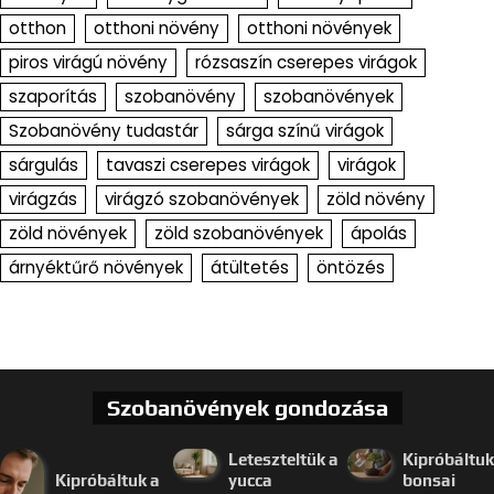
otthon
otthoni növény
otthoni növények
piros virágú növény
rózsaszín cserepes virágok
szaporítás
szobanövény
szobanövények
Szobanövény tudastár
sárga színű virágok
sárgulás
tavaszi cserepes virágok
virágok
virágzás
virágzó szobanövények
zöld növény
zöld növények
zöld szobanövények
ápolás
árnyéktűrő növények
átültetés
öntözés
Szobanövények gondozása
Leteszteltük a
Kipróbáltuk
Kipróbáltuk a
yucca
bonsai