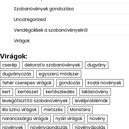
Szobanövények gondozása
Uncategorized
Vendégcikkek a szobanövényekről
Virágok
Virágok:
cserép
dekoratív szobanövények
dugvány
dugványozás
egyszerű módszer
fehér cserepes virágok
gondozás
irodai növények
kert
kertészet
kertészkedés
lakásnövény
levegőtisztító szobanövények
levélproblémák
lila színű virágok
metszés
Monstera
narancssárga virágok
nyári virágok
növény
növények
növénygondozás
növényápolás