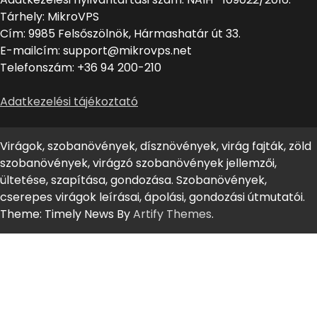
Tárhely: MikroVPS
Cím: 9985 Felsőszölnök, Hármashatár út 33.
E-mailcím: support@mikrovps.net
Telefonszám: +36 94 200-210
Adatkezelési tájékoztató
Virágok, szobanövények, dísznövények, virág fajták, zöld
szobanövények, virágzó szobanövények jellemzői,
ültetése, szapítása, gondozása. Szobanövények,
cserepes virágok leírásai, ápolási, gondozási útmutatói.
Theme: Timely News By
Artify Themes
.