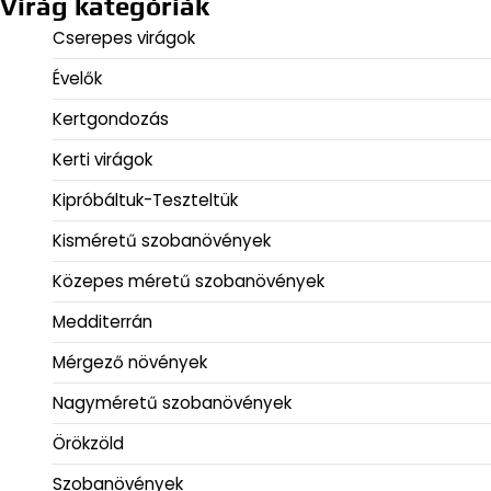
Virág kategóriák
Cserepes virágok
Évelők
Kertgondozás
Kerti virágok
Kipróbáltuk-Teszteltük
Kisméretű szobanövények
Közepes méretű szobanövények
Medditerrán
Mérgező növények
Nagyméretű szobanövények
Örökzöld
Szobanövények