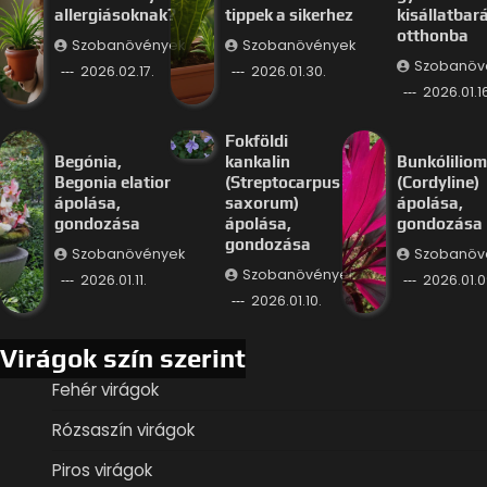
allergiásoknak?
tippek a sikerhez
kisállatbar
otthonba
Szobanövények
Szobanövények
Szobanöv
2026.02.17.
2026.01.30.
2026.01.16
Fokföldi
Begónia,
kankalin
Bunkóliliom
Begonia elatior
(Streptocarpus
(Cordyline)
ápolása,
saxorum)
ápolása,
gondozása
ápolása,
gondozása
gondozása
Szobanövények
Szobanöv
Szobanövények
2026.01.11.
2026.01.0
2026.01.10.
Virágok szín szerint
Fehér virágok
Rózsaszín virágok
Piros virágok