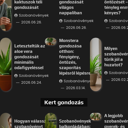
kaktuszok téli
gondozását
öntözését –
gondozását
világos
tényleg enn
nappaliban
kényes?
Szobanövények
Szobanövények
Szobanöv
2026.06.26.
2026.06.26.
2026.06.
Monstera
Leteszteltük az
gondozása
Milyen
aloe vera
otthon:
szobanövé
gondozását
fényigény,
tűrik jól a
minimális
öntözés,
huzatot?
odafigyeléssel
szaporítás
Szobanöv
lépésről lépésre
Szobanövények
2026.02.
Szobanövények
2026.06.24.
2026.03.14.
Kert gondozás
A legjobb
Hogyan válassz
Szobanövények
szobanövé
szobanövényt
balkonládában:
gyerek- és