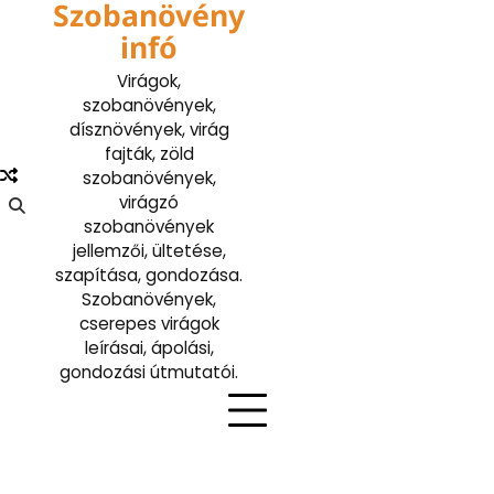
Szobanövény
Skip
to
infó
content
Virágok,
szobanövények,
dísznövények, virág
fajták, zöld
szobanövények,
virágzó
szobanövények
jellemzői, ültetése,
szapítása, gondozása.
Szobanövények,
cserepes virágok
leírásai, ápolási,
gondozási útmutatói.