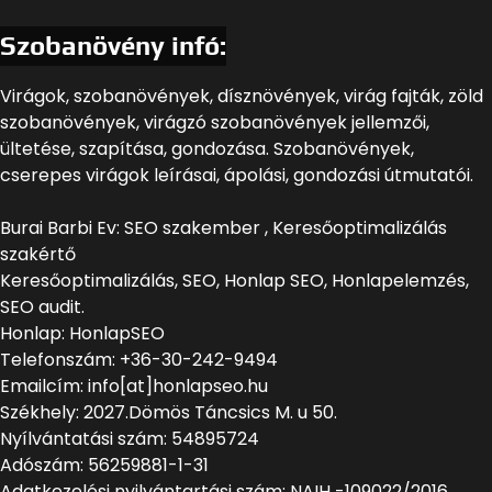
Szobanövény infó:
Virágok, szobanövények, dísznövények, virág fajták, zöld
szobanövények, virágzó szobanövények jellemzői,
ültetése, szapítása, gondozása. Szobanövények,
cserepes virágok leírásai, ápolási, gondozási útmutatói.
Burai Barbi Ev: SEO szakember , Keresőoptimalizálás
szakértő
Keresőoptimalizálás, SEO, Honlap SEO, Honlapelemzés,
SEO audit.
Honlap: HonlapSEO
Telefonszám: +36-30-242-9494
Emailcím: info[at]honlapseo.hu
Székhely: 2027.Dömös Táncsics M. u 50.
Nyílvántatási szám: 54895724
Adószám: 56259881-1-31
Adatkezelési nyilvántartási szám: NAIH -109022/2016.