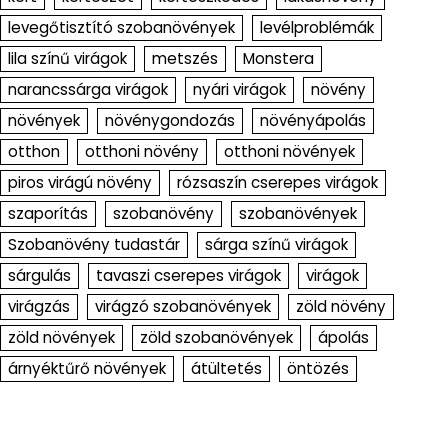
levegőtisztító szobanövények
levélproblémák
lila színű virágok
metszés
Monstera
narancssárga virágok
nyári virágok
növény
növények
növénygondozás
növényápolás
otthon
otthoni növény
otthoni növények
piros virágú növény
rózsaszín cserepes virágok
szaporítás
szobanövény
szobanövények
Szobanövény tudastár
sárga színű virágok
sárgulás
tavaszi cserepes virágok
virágok
virágzás
virágzó szobanövények
zöld növény
zöld növények
zöld szobanövények
ápolás
árnyéktűrő növények
átültetés
öntözés