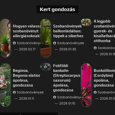
Kert gondozás
A legjobb
Hogyan válassz
Szobanövények
szobanövé
szobanövényt
balkonládában:
gyerek- és
allergiásoknak?
tippek a sikerhez
kisállatbar
otthonba
Szobanövények
Szobanövények
Szobanöv
2026.02.17.
2026.01.30.
2026.01.16
Fokföldi
Begónia,
kankalin
Bunkóliliom
Begonia elatior
(Streptocarpus
(Cordyline)
ápolása,
saxorum)
ápolása,
gondozása
ápolása,
gondozása
gondozása
Szobanövények
Szobanöv
Szobanövények
2026.01.11.
2026.01.0
2026.01.10.