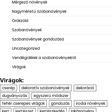
Mérgező növények
Nagyméretű szobanövények
Örökzöld
Szobanövények
Szobanövények gondozása
Uncategorized
Vendégcikkek a szobanövényekről
Virágok
Virágok:
cserép
dekoratív szobanövények
dekoráció
dugványozás
egyszerű módszer
fehér cserepes virágok
gondozás
irodai növények
kert
kertészet
kertészkedés
lakásnövény