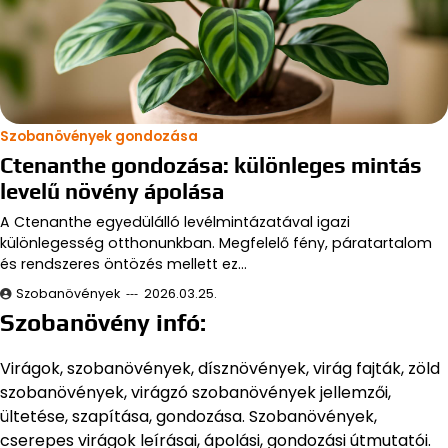
Szobanövények gondozása
Ctenanthe gondozása: különleges mintás
levelű növény ápolása
A Ctenanthe egyedülálló levélmintázatával igazi
különlegesség otthonunkban. Megfelelő fény, páratartalom
és rendszeres öntözés mellett ez…
Szobanövények
2026.03.25.
Szobanövény infó:
Virágok, szobanövények, dísznövények, virág fajták, zöld
szobanövények, virágzó szobanövények jellemzői,
ültetése, szapítása, gondozása. Szobanövények,
cserepes virágok leírásai, ápolási, gondozási útmutatói.