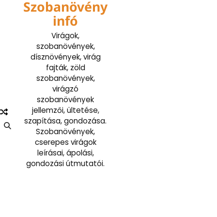
Szobanövény
Skip
to
infó
content
Virágok,
szobanövények,
dísznövények, virág
fajták, zöld
szobanövények,
virágzó
szobanövények
jellemzői, ültetése,
szapítása, gondozása.
Szobanövények,
cserepes virágok
leírásai, ápolási,
gondozási útmutatói.