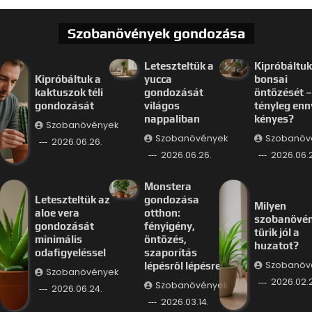
Szobanövények gondozása
Leteszteltük a
Kipróbáltuk
Kipróbáltuk a
yucca
bonsai
kaktuszok téli
gondozását
öntözését –
gondozását
világos
tényleg enn
nappaliban
kényes?
Szobanövények
Szobanövények
Szobanöv
2026.06.26.
2026.06.26.
2026.06.
Monstera
Leteszteltük az
gondozása
Milyen
aloe vera
otthon:
szobanövé
gondozását
fényigény,
tűrik jól a
minimális
öntözés,
huzatot?
odafigyeléssel
szaporítás
Szobanöv
lépésről lépésre
Szobanövények
2026.02.
Szobanövények
2026.06.24.
2026.03.14.