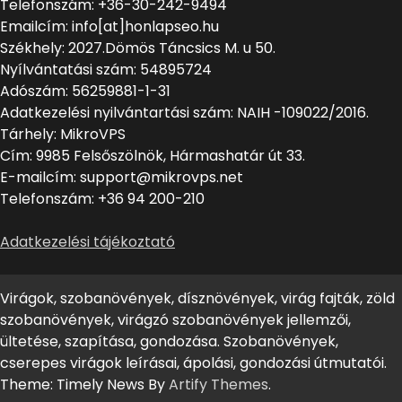
Telefonszám: +36-30-242-9494
Emailcím: info[at]honlapseo.hu
Székhely: 2027.Dömös Táncsics M. u 50.
Nyílvántatási szám: 54895724
Adószám: 56259881-1-31
Adatkezelési nyilvántartási szám: NAIH -109022/2016.
Tárhely: MikroVPS
Cím: 9985 Felsőszölnök, Hármashatár út 33.
E-mailcím: support@mikrovps.net
Telefonszám: +36 94 200-210
Adatkezelési tájékoztató
Virágok, szobanövények, dísznövények, virág fajták, zöld
szobanövények, virágzó szobanövények jellemzői,
ültetése, szapítása, gondozása. Szobanövények,
cserepes virágok leírásai, ápolási, gondozási útmutatói.
Theme: Timely News By
Artify Themes
.