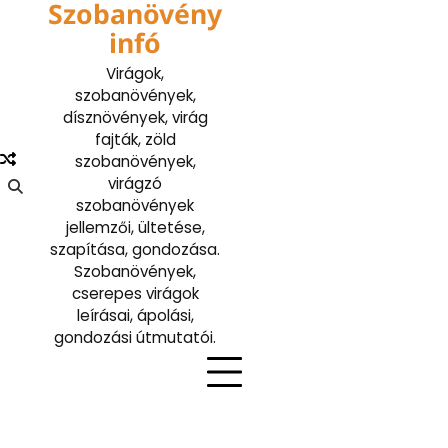
Szobanövény
Skip
to
infó
content
Virágok,
szobanövények,
dísznövények, virág
fajták, zöld
szobanövények,
virágzó
szobanövények
jellemzői, ültetése,
szapítása, gondozása.
Szobanövények,
cserepes virágok
leírásai, ápolási,
gondozási útmutatói.