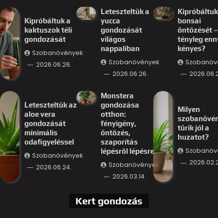
Leteszteltük a
Kipróbáltuk
Kipróbáltuk a
yucca
bonsai
kaktuszok téli
gondozását
öntözését –
gondozását
világos
tényleg enn
nappaliban
kényes?
Szobanövények
Szobanövények
Szobanöv
2026.06.26.
2026.06.26.
2026.06.
Monstera
Leteszteltük az
gondozása
Milyen
aloe vera
otthon:
szobanövé
gondozását
fényigény,
tűrik jól a
minimális
öntözés,
huzatot?
odafigyeléssel
szaporítás
Szobanöv
lépésről lépésre
Szobanövények
2026.02.
Szobanövények
2026.06.24.
2026.03.14.
Kert gondozás