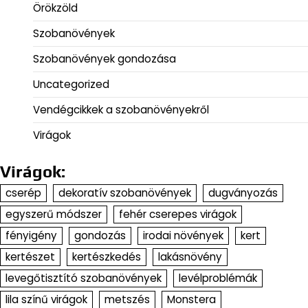
Örökzöld
Szobanövények
Szobanövények gondozása
Uncategorized
Vendégcikkek a szobanövényekről
Virágok
Virágok:
cserép
dekoratív szobanövények
dugványozás
egyszerű módszer
fehér cserepes virágok
fényigény
gondozás
irodai növények
kert
kertészet
kertészkedés
lakásnövény
levegőtisztító szobanövények
levélproblémák
lila színű virágok
metszés
Monstera