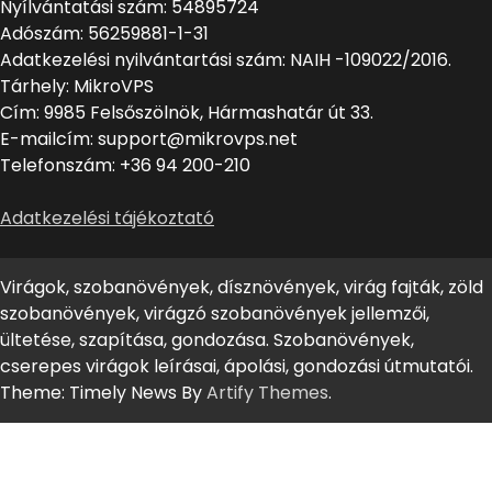
Nyílvántatási szám: 54895724
Adószám: 56259881-1-31
Adatkezelési nyilvántartási szám: NAIH -109022/2016.
Tárhely: MikroVPS
Cím: 9985 Felsőszölnök, Hármashatár út 33.
E-mailcím: support@mikrovps.net
Telefonszám: +36 94 200-210
Adatkezelési tájékoztató
Virágok, szobanövények, dísznövények, virág fajták, zöld
szobanövények, virágzó szobanövények jellemzői,
ültetése, szapítása, gondozása. Szobanövények,
cserepes virágok leírásai, ápolási, gondozási útmutatói.
Theme: Timely News By
Artify Themes
.