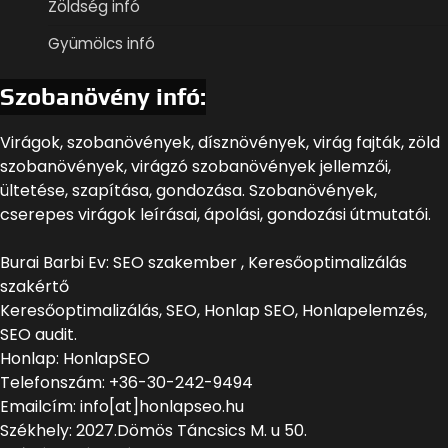
Zöldség infó
Gyümölcs infó
Szobanövény infó:
Virágok, szobanövények, dísznövények, virág fajták, zöld
szobanövények, virágzó szobanövények jellemzői,
ültetése, szapítása, gondozása. Szobanövények,
cserepes virágok leírásai, ápolási, gondozási útmutatói.
Burai Barbi Ev: SEO szakember , Keresőoptimalizálás
szakértő
Keresőoptimalizálás, SEO, Honlap SEO, Honlapelemzés,
SEO audit.
Honlap: HonlapSEO
Telefonszám: +36-30-242-9494
Emailcím: info[at]honlapseo.hu
Székhely: 2027.Dömös Táncsics M. u 50.