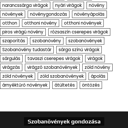
narancssárga virágok
nyári virágok
növény
növények
növénygondozás
növényápolás
otthon
otthoni növény
otthoni növények
piros virágú növény
rózsaszín cserepes virágok
szaporítás
szobanövény
szobanövények
Szobanövény tudastár
sárga színű virágok
sárgulás
tavaszi cserepes virágok
virágok
virágzás
virágzó szobanövények
zöld növény
zöld növények
zöld szobanövények
ápolás
árnyéktűrő növények
átültetés
öntözés
Szobanövények gondozása