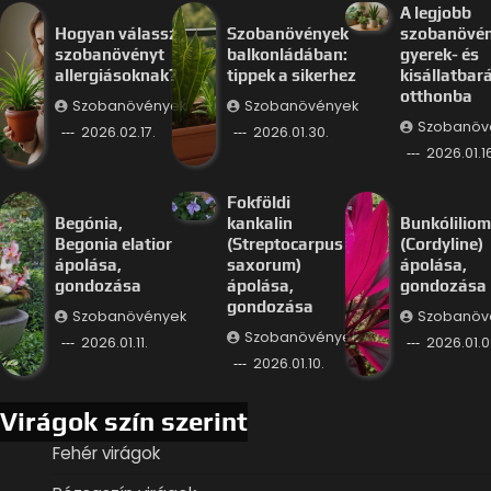
A legjobb
Hogyan válassz
Szobanövények
szobanövé
szobanövényt
balkonládában:
gyerek- és
allergiásoknak?
tippek a sikerhez
kisállatbar
otthonba
Szobanövények
Szobanövények
Szobanöv
2026.02.17.
2026.01.30.
2026.01.16
Fokföldi
Begónia,
kankalin
Bunkóliliom
Begonia elatior
(Streptocarpus
(Cordyline)
ápolása,
saxorum)
ápolása,
gondozása
ápolása,
gondozása
gondozása
Szobanövények
Szobanöv
Szobanövények
2026.01.11.
2026.01.0
2026.01.10.
Virágok szín szerint
Fehér virágok