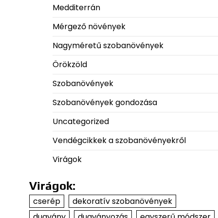
Medditerrán
Mérgező növények
Nagyméretű szobanövények
Örökzöld
Szobanövények
Szobanövények gondozása
Uncategorized
Vendégcikkek a szobanövényekről
Virágok
Virágok:
cserép
dekoratív szobanövények
dugvány
dugványozás
egyszerű módszer