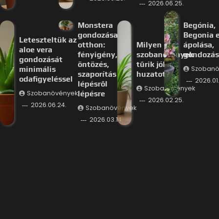
2026.06.25.
Monstera
Begónia,
gondozása
Begonia e
Leteszteltük az
otthon:
Milyen
ápolása,
aloe vera
fényigény,
szobanövények
gondozás
gondozását
öntözés,
tűrik jól a
minimális
Szobanö
szaporítás
huzatot?
odafigyeléssel
2026.01.
lépésről
Szobanövények
Szobanövények
lépésre
2026.02.25.
2026.06.24.
Szobanövények
2026.03.14.