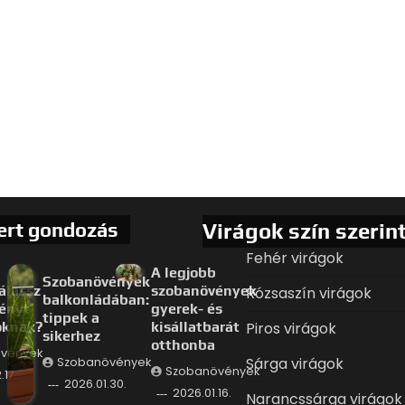
ert gondozás
Virágok szín szerin
Fehér virágok
A legjobb
Szobanövények
álassz
szobanövények
Rózsaszín virágok
balkonládában:
ényt
gyerek- és
tippek a
oknak?
kisállatbarát
Piros virágok
sikerhez
otthonba
vények
Sárga virágok
Szobanövények
Szobanövények
.17.
2026.01.30.
2026.01.16.
Narancssárga virágok