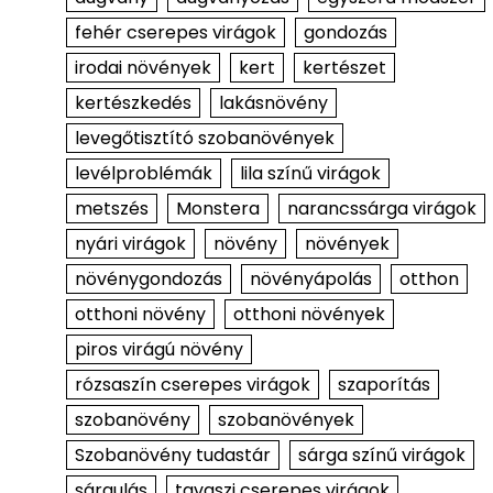
fehér cserepes virágok
gondozás
irodai növények
kert
kertészet
kertészkedés
lakásnövény
levegőtisztító szobanövények
levélproblémák
lila színű virágok
metszés
Monstera
narancssárga virágok
nyári virágok
növény
növények
növénygondozás
növényápolás
otthon
otthoni növény
otthoni növények
piros virágú növény
rózsaszín cserepes virágok
szaporítás
szobanövény
szobanövények
Szobanövény tudastár
sárga színű virágok
sárgulás
tavaszi cserepes virágok