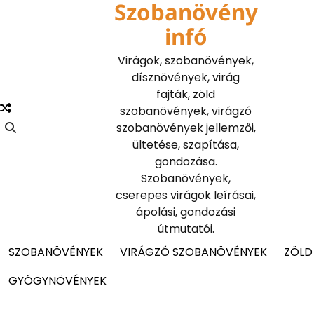
Szobanövény
Skip
to
infó
content
Virágok, szobanövények,
dísznövények, virág
fajták, zöld
szobanövények, virágzó
szobanövények jellemzői,
ültetése, szapítása,
gondozása.
Szobanövények,
cserepes virágok leírásai,
ápolási, gondozási
útmutatói.
SZOBANÖVÉNYEK
VIRÁGZÓ SZOBANÖVÉNYEK
ZÖLD
GYÓGYNÖVÉNYEK