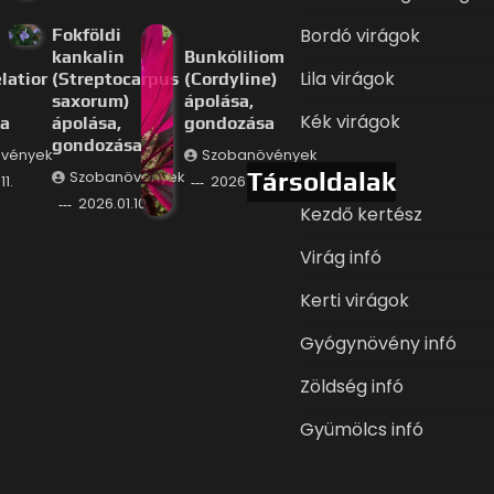
Bordó virágok
Fokföldi
kankalin
Bunkóliliom
Lila virágok
latior
(Streptocarpus
(Cordyline)
saxorum)
ápolása,
Kék virágok
a
ápolása,
gondozása
gondozása
vények
Szobanövények
Társoldalak
Szobanövények
11.
2026.01.09.
2026.01.10.
Kezdő kertész
Virág infó
Kerti virágok
Gyógynövény infó
Zöldség infó
Gyümölcs infó