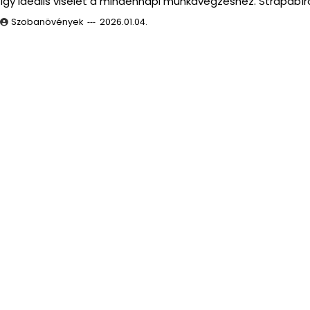
így ideális viselet a mindennapi munkavégzéshez. Strapabír
Szobanövények
2026.01.04.