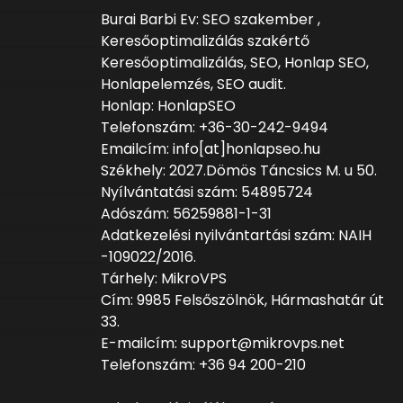
Burai Barbi Ev: SEO szakember ,
Keresőoptimalizálás szakértő
Keresőoptimalizálás, SEO, Honlap SEO,
Honlapelemzés, SEO audit.
Honlap: HonlapSEO
Telefonszám: +36-30-242-9494
Emailcím: info[at]honlapseo.hu
Székhely: 2027.Dömös Táncsics M. u 50.
Nyílvántatási szám: 54895724
Adószám: 56259881-1-31
Adatkezelési nyilvántartási szám: NAIH
-109022/2016.
Tárhely: MikroVPS
Cím: 9985 Felsőszölnök, Hármashatár út
33.
E-mailcím: support@mikrovps.net
Telefonszám: +36 94 200-210