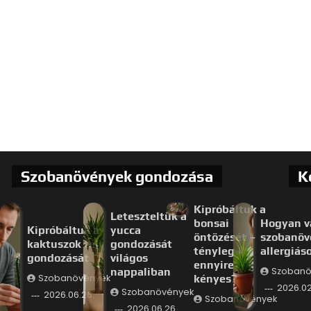
Szobanövények gondozása
K
Kipróbáltuk a
Leteszteltük a
bonsai
Hogyan v
Kipróbáltuk a
yucca
öntözését –
szobanöv
kaktuszok téli
gondozását
tényleg
allergiás
gondozását
világos
ennyire
nappaliban
Szobanö
Szobanövények
kényes?
2026.02
Szobanövények
2026.06.26.
Szobanövények
2026.06.26.