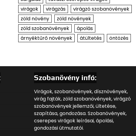
virágok
virágzás
virágzó szobanövények
zöld növény
zöld növények
zöld szobanövények
ápolás
árnyéktűrő növények
átültetés
öntözés
t
Szobanövény infó:
Virágok, szobanövények, dísznövények,
virág fajták, zöld szobanövények, virágzó
szobanövények jellemzői, ültetése,
szapítása, gondozása. Szobanövények,
cserepes virágok leírásai, ápolási,
gondozási útmutatói.