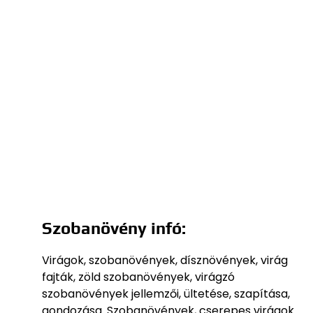
Szobanövény infó:
Virágok, szobanövények, dísznövények, virág
fajták, zöld szobanövények, virágzó
szobanövények jellemzői, ültetése, szapítása,
gondozása. Szobanövények, cserepes virágok