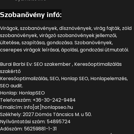
Szobanövény infó:
Virágok, szobanövények, dísznövények, virág fajták, zöld
szobanövények, virágzó szobanövények jellemzői,
ültetése, szapítása, gondozása. Szobanövények,
cserepes virágok leírásai, ápolási, gondozási útmutatói.
Burai Barbi Ev: SEO szakember , Keresőoptimalizálás
szakértő
Keresőoptimalizálás, SEO, Honlap SEO, Honlapelemzés,
SEO audit.
Honlap: HonlapSEO
Telefonszám: +36-30-242-9494
Emailcím: info[at]honlapseo.hu
Székhely: 2027.Dömös Táncsics M. u 50.
Nyílvántatási szám: 54895724
Adószám: 56259881-1-31