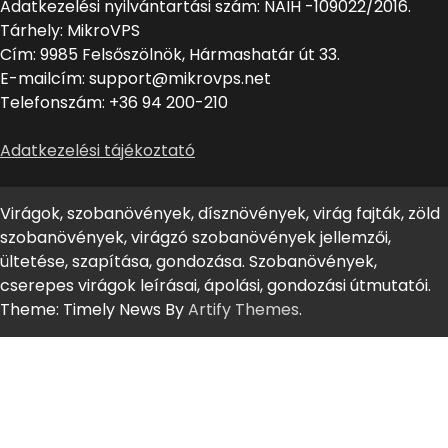
Adatkezelési nyilvántartási szám: NAIH -109022/2016.
Tárhely: MikroVPS
Cím: 9985 Felsőszölnök, Hármashatár út 33.
E-mailcím: support@mikrovps.net
Telefonszám: +36 94 200-210
Adatkezelési tájékoztató
Virágok, szobanövények, dísznövények, virág fajták, zöld
szobanövények, virágzó szobanövények jellemzői,
ültetése, szapítása, gondozása. Szobanövények,
cserepes virágok leírásai, ápolási, gondozási útmutatói.
Theme: Timely News By
Artify Themes
.