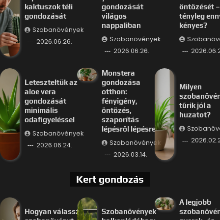
kaktuszok téli
gondozását
öntözését –
gondozását
világos
tényleg enn
nappaliban
kényes?
Szobanövények
Szobanövények
Szobanöv
2026.06.26.
2026.06.26.
2026.06.
Monstera
Leteszteltük az
gondozása
Milyen
aloe vera
otthon:
szobanövé
gondozását
fényigény,
tűrik jól a
minimális
öntözés,
huzatot?
odafigyeléssel
szaporítás
Szobanöv
lépésről lépésre
Szobanövények
2026.02.
Szobanövények
2026.06.24.
2026.03.14.
Kert gondozás
A legjobb
Hogyan válassz
Szobanövények
szobanövé