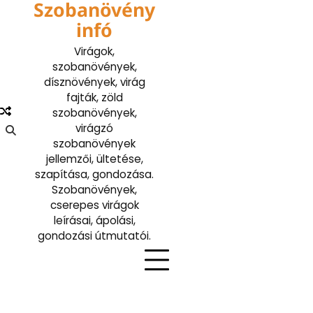
Szobanövény
Skip
to
infó
content
Virágok,
szobanövények,
dísznövények, virág
fajták, zöld
szobanövények,
virágzó
szobanövények
jellemzői, ültetése,
szapítása, gondozása.
Szobanövények,
cserepes virágok
leírásai, ápolási,
gondozási útmutatói.