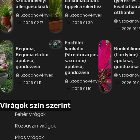
szobanövényt
balkonládában:
gyerek- és
allergiásoknak?
tippek a sikerhez
kisállatbar
otthonba
Szobanövények
Szobanövények
Szobanöv
2026.02.17.
2026.01.30.
2026.01.16
Fokföldi
Begónia,
kankalin
Bunkóliliom
Begonia elatior
(Streptocarpus
(Cordyline)
ápolása,
saxorum)
ápolása,
gondozása
ápolása,
gondozása
gondozása
Szobanövények
Szobanöv
Szobanövények
2026.01.11.
2026.01.0
2026.01.10.
Virágok szín szerint
Fehér virágok
Rózsaszín virágok
Piros virágok