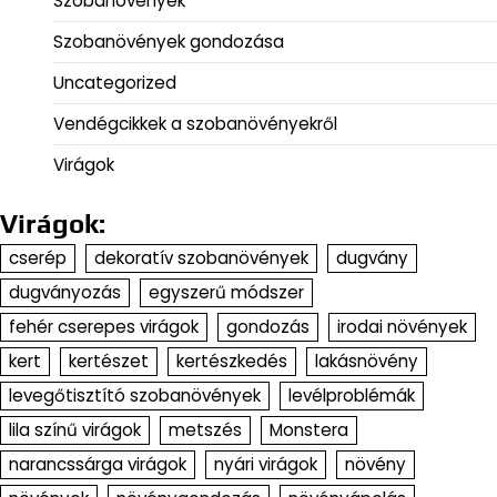
Szobanövények
Szobanövények gondozása
Uncategorized
Vendégcikkek a szobanövényekről
Virágok
Virágok:
cserép
dekoratív szobanövények
dugvány
dugványozás
egyszerű módszer
fehér cserepes virágok
gondozás
irodai növények
kert
kertészet
kertészkedés
lakásnövény
levegőtisztító szobanövények
levélproblémák
lila színű virágok
metszés
Monstera
narancssárga virágok
nyári virágok
növény