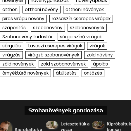
növények
növénygondozás
növényápolás
otthon
otthoni növény
otthoni növények
piros virágú növény
rózsaszín cserepes virágok
szaporítás
szobanövény
szobanövények
Szobanövény tudastár
sárga színű virágok
sárgulás
tavaszi cserepes virágok
virágok
virágzás
virágzó szobanövények
zöld növény
zöld növények
zöld szobanövények
ápolás
árnyéktűrő növények
átültetés
öntözés
Szobanövények gondozása
Leteszteltük a
Kipróbáltuk
Kipróbáltuk a
yucca
bonsai