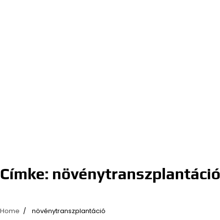
Címke:
növénytranszplantáci
Home
növénytranszplantáció