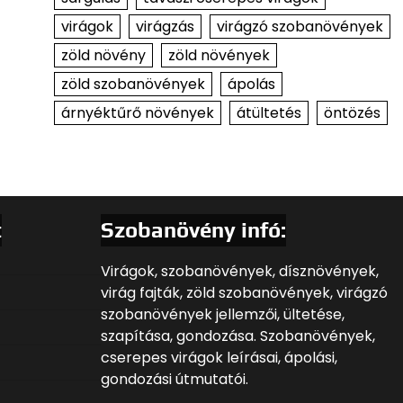
virágok
virágzás
virágzó szobanövények
zöld növény
zöld növények
zöld szobanövények
ápolás
árnyéktűrő növények
átültetés
öntözés
t
Szobanövény infó:
Virágok, szobanövények, dísznövények,
virág fajták, zöld szobanövények, virágzó
szobanövények jellemzői, ültetése,
szapítása, gondozása. Szobanövények,
cserepes virágok leírásai, ápolási,
gondozási útmutatói.