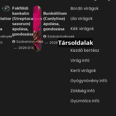
Bordó virágok
Fokföldi
kankalin
Bunkóliliom
Lila virágok
latior
(Streptocarpus
(Cordyline)
saxorum)
ápolása,
Kék virágok
a
ápolása,
gondozása
gondozása
vények
Szobanövények
Társoldalak
Szobanövények
11.
2026.01.09.
2026.01.10.
Kezdő kertész
Virág infó
Kerti virágok
Gyógynövény infó
Zöldség infó
Gyümölcs infó