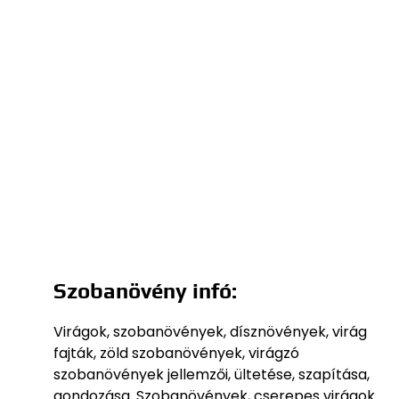
Szobanövény infó:
Virágok, szobanövények, dísznövények, virág
fajták, zöld szobanövények, virágzó
szobanövények jellemzői, ültetése, szapítása,
gondozása. Szobanövények, cserepes virágok