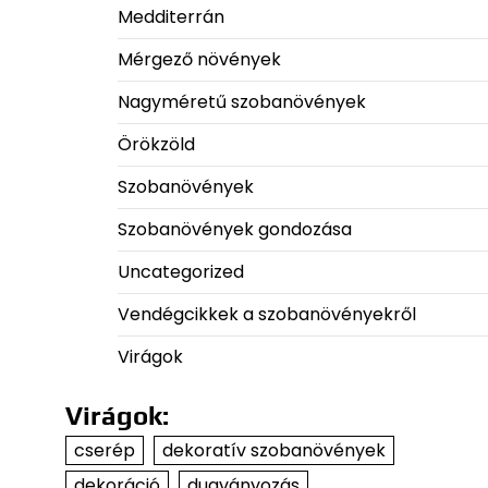
Medditerrán
Mérgező növények
Nagyméretű szobanövények
Örökzöld
Szobanövények
Szobanövények gondozása
Uncategorized
Vendégcikkek a szobanövényekről
Virágok
Virágok:
cserép
dekoratív szobanövények
dekoráció
dugványozás