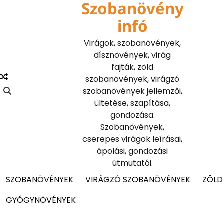
Szobanövény
Skip
to
infó
content
Virágok, szobanövények,
dísznövények, virág
fajták, zöld
szobanövények, virágzó
szobanövények jellemzői,
ültetése, szapítása,
gondozása.
Szobanövények,
cserepes virágok leírásai,
ápolási, gondozási
útmutatói.
SZOBANÖVÉNYEK
VIRÁGZÓ SZOBANÖVÉNYEK
ZÖLD
GYÓGYNÖVÉNYEK