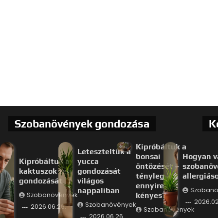
Szobanövények gondozása
K
Kipróbáltuk a
Leteszteltük a
bonsai
Hogyan v
Kipróbáltuk a
yucca
öntözését –
szobanöv
kaktuszok téli
gondozását
tényleg
allergiás
gondozását
világos
ennyire
nappaliban
Szobanö
Szobanövények
kényes?
2026.02
Szobanövények
2026.06.26.
Szobanövények
2026.06.26.