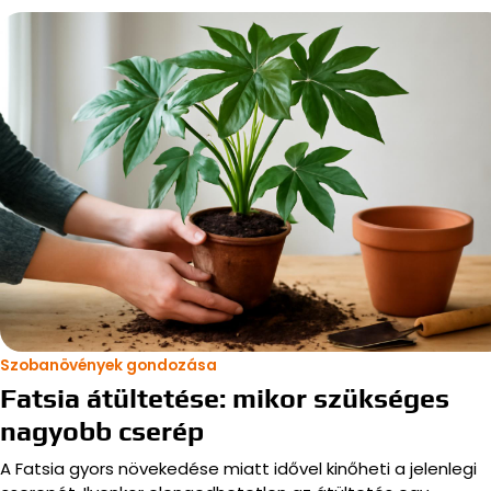
Szobanövények gondozása
Fatsia átültetése: mikor szükséges
nagyobb cserép
A Fatsia gyors növekedése miatt idővel kinőheti a jelenlegi