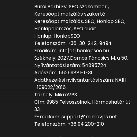
Burai Barbi Ev: SEO szakember ,
Keresőoptimalizálás szakértő
Keresőoptimalizálás, SEO, Honlap SEO,
Honlapelemzés, SEO audit.
Honlap: HonlapSEO
Telefonszám: +36-30-242-9494
Emailcím: info[at]honlapseo.hu
Székhely: 2027.Dömös Táncsics M. u 50.
Nyílvántatási szám: 54895724
Adószám: 56259881-1-31
Adatkezelési nyilvántartási szám: NAIH
-109022/2016.
Tárhely: MikroVPS
Cím: 9985 Felsőszölnök, Hármashatár út
33.
E-mailcím: support@mikrovps.net
Telefonszám: +36 94 200-210