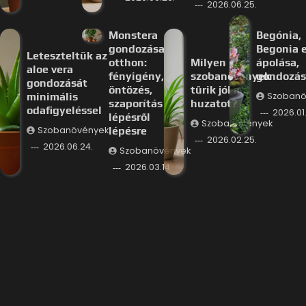
2026.06.25.
Monstera
Begónia,
gondozása
Begonia e
Leteszteltük az
otthon:
Milyen
ápolása,
aloe vera
fényigény,
szobanövények
gondozás
gondozását
öntözés,
tűrik jól a
minimális
Szobanö
szaporítás
huzatot?
odafigyeléssel
2026.01.
lépésről
Szobanövények
Szobanövények
lépésre
2026.02.25.
2026.06.24.
Szobanövények
2026.03.14.