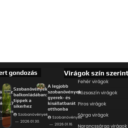
ert gondozás
Virágok szín szerin
Fehér virágok
A legjobb
Szobanövények
álassz
szobanövények
Rózsaszín virágok
balkonládában:
ényt
gyerek- és
tippek a
oknak?
kisállatbarát
Piros virágok
sikerhez
otthonba
vények
Sárga virágok
Szobanövények
Szobanövények
.17.
2026.01.30.
2026.01.16.
Narancssárga virágok