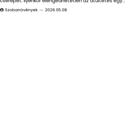
cserepét. Ilyenkor elengedhetetlen az átültetés egy…
Szobanövények
2026.05.08.