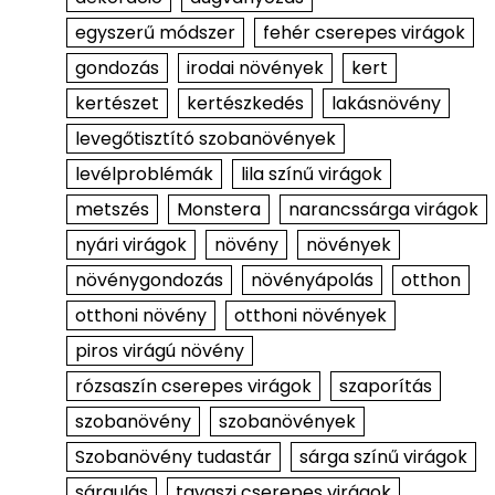
egyszerű módszer
fehér cserepes virágok
gondozás
irodai növények
kert
kertészet
kertészkedés
lakásnövény
levegőtisztító szobanövények
levélproblémák
lila színű virágok
metszés
Monstera
narancssárga virágok
nyári virágok
növény
növények
növénygondozás
növényápolás
otthon
otthoni növény
otthoni növények
piros virágú növény
rózsaszín cserepes virágok
szaporítás
szobanövény
szobanövények
Szobanövény tudastár
sárga színű virágok
sárgulás
tavaszi cserepes virágok