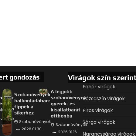
ert gondozás
Virágok szín szerin
Fehér virágok
A legjobb
Szobanövények
álassz
szobanövények
Rózsaszín virágok
balkonládában:
ényt
gyerek- és
tippek a
oknak?
kisállatbarát
Piros virágok
sikerhez
otthonba
vények
Sárga virágok
Szobanövények
Szobanövények
.17.
2026.01.30.
2026.01.16.
Narancssárga virágok