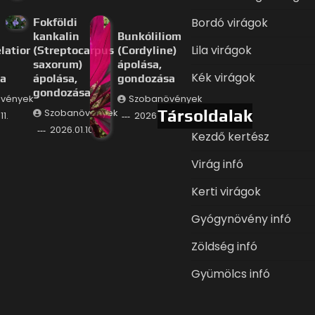
Bordó virágok
Fokföldi
kankalin
Bunkóliliom
Lila virágok
latior
(Streptocarpus
(Cordyline)
saxorum)
ápolása,
Kék virágok
a
ápolása,
gondozása
gondozása
vények
Szobanövények
Társoldalak
Szobanövények
11.
2026.01.09.
2026.01.10.
Kezdő kertész
Virág infó
Kerti virágok
Gyógynövény infó
Zöldség infó
Gyümölcs infó