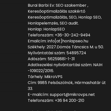
Burai Barbi Ev: SEO szakember ,
Keresőoptimalizálás szakértő
Keresőoptimalizálás, SEO, Honlap SEO,
Honlapelemzés, SEO audit.
Honlap: HonlapSEO
Telefonszám: +36-30-242-9494
Emailcím: info[at]honlapseo.hu
Székhely: 2027.Dömös Táncsics M. u 50.
Nyílvántatási szám: 54895724
Adószám: 56259881-1-31
Adatkezelési nyilvántartási szám: NAIH
-109022/2016.
Tárhely: MikroVPS
Cím: 9985 Felsőszölnök, Hármashatár út
33.
E-mailcím: support@mikrovps.net
Telefonszám: +36 94 200-210