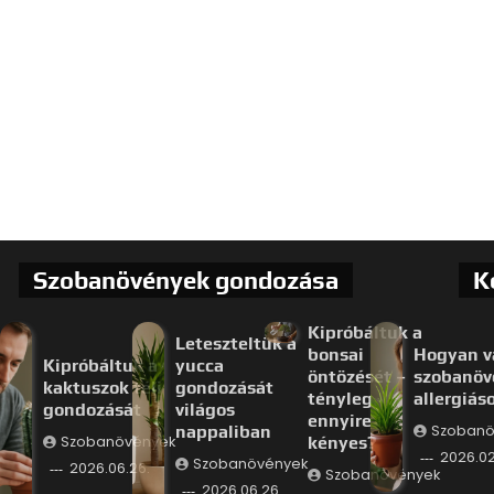
Szobanövények gondozása
K
Kipróbáltuk a
Leteszteltük a
bonsai
Hogyan v
Kipróbáltuk a
yucca
öntözését –
szobanöv
kaktuszok téli
gondozását
tényleg
allergiás
gondozását
világos
ennyire
nappaliban
Szobanö
Szobanövények
kényes?
2026.02
Szobanövények
2026.06.26.
Szobanövények
2026.06.26.