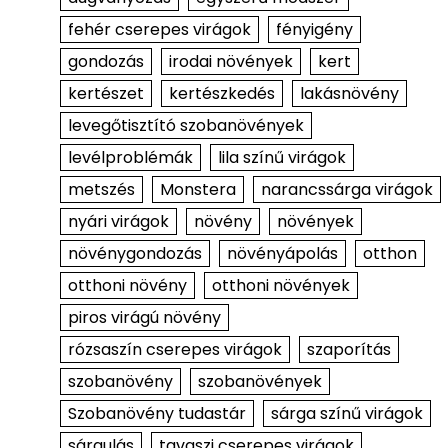
fehér cserepes virágok
fényigény
gondozás
irodai növények
kert
kertészet
kertészkedés
lakásnövény
levegőtisztító szobanövények
levélproblémák
lila színű virágok
metszés
Monstera
narancssárga virágok
nyári virágok
növény
növények
növénygondozás
növényápolás
otthon
otthoni növény
otthoni növények
piros virágú növény
rózsaszín cserepes virágok
szaporítás
szobanövény
szobanövények
Szobanövény tudastár
sárga színű virágok
sárgulás
tavaszi cserepes virágok