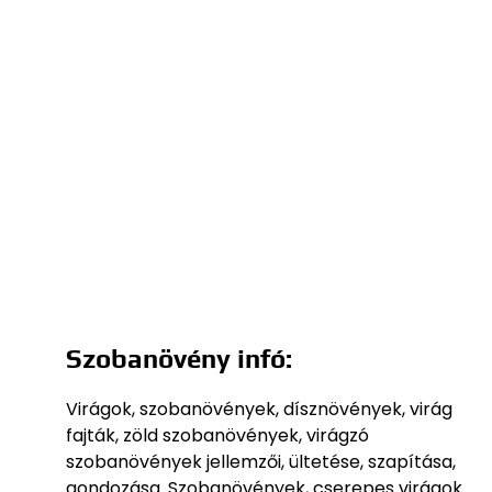
Szobanövény infó:
Virágok, szobanövények, dísznövények, virág
fajták, zöld szobanövények, virágzó
szobanövények jellemzői, ültetése, szapítása,
gondozása. Szobanövények, cserepes virágok