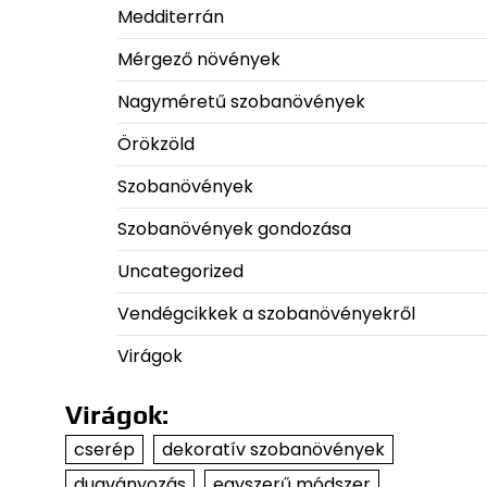
Medditerrán
Mérgező növények
Nagyméretű szobanövények
Örökzöld
Szobanövények
Szobanövények gondozása
Uncategorized
Vendégcikkek a szobanövényekről
Virágok
Virágok:
cserép
dekoratív szobanövények
dugványozás
egyszerű módszer