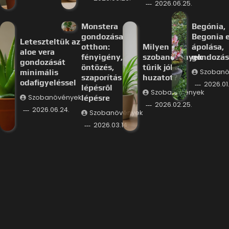
2026.06.25.
Monstera
Begónia,
gondozása
Begonia e
Leteszteltük az
otthon:
Milyen
ápolása,
aloe vera
fényigény,
szobanövények
gondozás
gondozását
öntözés,
tűrik jól a
minimális
Szobanö
szaporítás
huzatot?
odafigyeléssel
2026.01.
lépésről
Szobanövények
Szobanövények
lépésre
2026.02.25.
2026.06.24.
Szobanövények
2026.03.14.