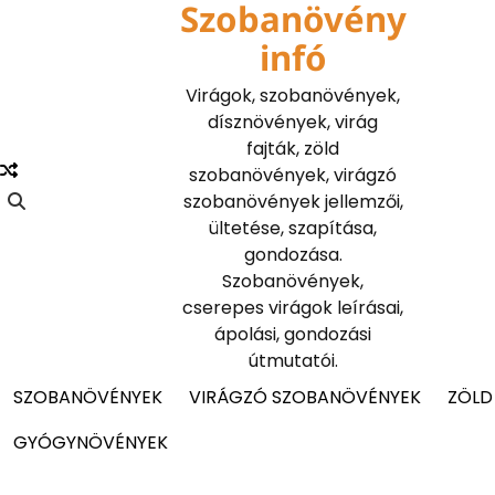
Szobanövény
Skip
to
infó
content
Virágok, szobanövények,
dísznövények, virág
fajták, zöld
szobanövények, virágzó
szobanövények jellemzői,
ültetése, szapítása,
gondozása.
Szobanövények,
cserepes virágok leírásai,
ápolási, gondozási
útmutatói.
SZOBANÖVÉNYEK
VIRÁGZÓ SZOBANÖVÉNYEK
ZÖLD
GYÓGYNÖVÉNYEK