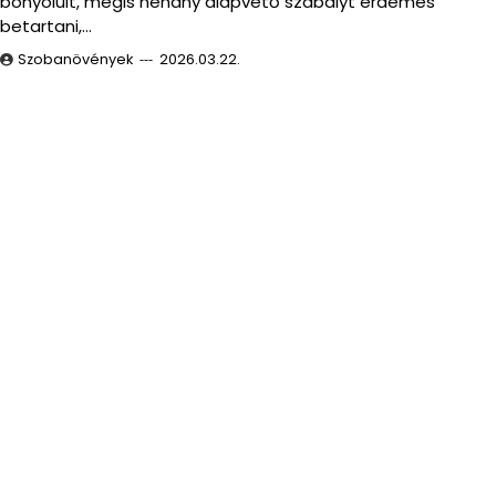
bonyolult, mégis néhány alapvető szabályt érdemes
betartani,…
Szobanövények
2026.03.22.