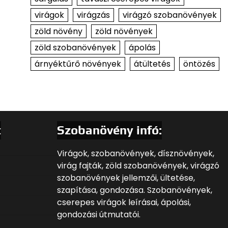
virágok
virágzás
virágzó szobanövények
zöld növény
zöld növények
zöld szobanövények
ápolás
árnyéktűrő növények
átültetés
öntözés
t
Szobanövény infó:
Virágok, szobanövények, dísznövények,
virág fajták, zöld szobanövények, virágzó
szobanövények jellemzői, ültetése,
szapítása, gondozása. Szobanövények,
cserepes virágok leírásai, ápolási,
gondozási útmutatói.