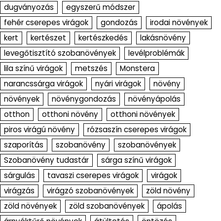
dugványozás
egyszerű módszer
fehér cserepes virágok
gondozás
irodai növények
kert
kertészet
kertészkedés
lakásnövény
levegőtisztító szobanövények
levélproblémák
lila színű virágok
metszés
Monstera
narancssárga virágok
nyári virágok
növény
növények
növénygondozás
növényápolás
otthon
otthoni növény
otthoni növények
piros virágú növény
rózsaszín cserepes virágok
szaporítás
szobanövény
szobanövények
Szobanövény tudastár
sárga színű virágok
sárgulás
tavaszi cserepes virágok
virágok
virágzás
virágzó szobanövények
zöld növény
zöld növények
zöld szobanövények
ápolás