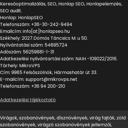
Keresőoptimalizálás, SEO, Honlap SEO, Honlapelemzés,
SEO audit.
Honlap: HonlapSEO
Telefonszám: +36-30-242-9494
Emailcím: info[at]honlapseo.hu
Székhely: 2027.Dömös Táncsics M. u 50.
Nyílvántatási szám: 54895724
Adószám: 56259881-1-31
Adatkezelési nyilvántartási szám: NAIH -109022/2016.
Tárhely: MikroVPS
Cím: 9985 Felsőszölnök, Hármashatár út 33.
E-mailcím: support@mikrovps.net
Telefonszám: +36 94 200-210
Adatkezelési tájékoztató
Virágok, szobanövények, dísznövények, virág fajták, zöld
szobanövények, virágzó szobanövények jellemzői,