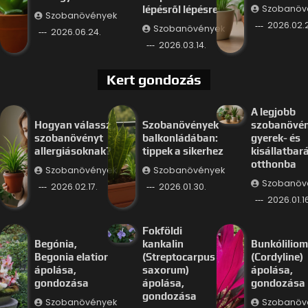
Szobanöv
lépésről lépésre
Szobanövények
2026.02.
Szobanövények
2026.06.24.
2026.03.14.
Kert gondozás
A legjobb
Hogyan válassz
Szobanövények
szobanövé
szobanövényt
balkonládában:
gyerek- és
allergiásoknak?
tippek a sikerhez
kisállatbar
otthonba
Szobanövények
Szobanövények
Szobanöv
2026.02.17.
2026.01.30.
2026.01.16
Fokföldi
Begónia,
kankalin
Bunkóliliom
Begonia elatior
(Streptocarpus
(Cordyline)
ápolása,
saxorum)
ápolása,
gondozása
ápolása,
gondozása
gondozása
Szobanövények
Szobanöv