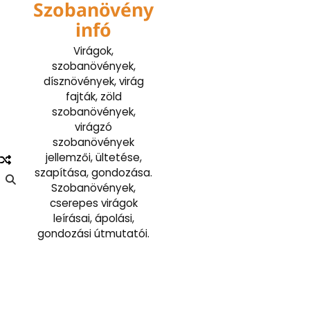
Szobanövény
Skip
to
infó
content
Virágok,
szobanövények,
dísznövények, virág
fajták, zöld
szobanövények,
virágzó
szobanövények
jellemzői, ültetése,
szapítása, gondozása.
Szobanövények,
cserepes virágok
leírásai, ápolási,
gondozási útmutatói.