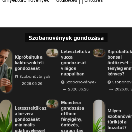
árnyéktűrő növények
átültetés
öntözés
Szobanövények gondozása
Leteszteltük a
Kipróbáltuk
Kipróbáltuk a
yucca
bonsai
kaktuszok téli
gondozását
öntözését –
gondozását
világos
tényleg enn
nappaliban
kényes?
Szobanövények
Szobanövények
Szobanöv
2026.06.26.
2026.06.26.
2026.06.
Monstera
Leteszteltük az
gondozása
Milyen
aloe vera
otthon:
szobanövé
gondozását
fényigény,
tűrik jól a
minimális
öntözés,
huzatot?
odafigyeléssel
szaporítás