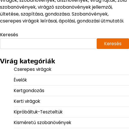
Virágok, szobanövények, dísznövények, virág fajták, zöld
szobanövények, virágzó szobanövények jellemzői,
ültetése, szapítása, gondozása. Szobanövények,
cserepes virágok leírásai, ápolási, gondozási útmutatói.
Keresés
Keresés
Virág kategóriák
Cserepes virágok
Évelők
Kertgondozás
Kerti virágok
Kipróbáltuk-Teszteltük
Kisméretű szobanövények