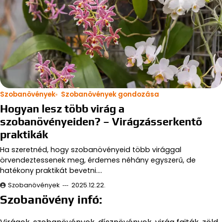
Szobanövények
Szobanövények gondozása
Hogyan lesz több virág a
szobanövényeiden? – Virágzásserkentő
praktikák
Ha szeretnéd, hogy szobanövényeid több virággal
örvendeztessenek meg, érdemes néhány egyszerű, de
hatékony praktikát bevetni.…
Szobanövények
2025.12.22.
Szobanövény infó: